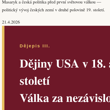
Masaryk a česká politika před první světovou válkou —
politický vývoj českých zemí v druhé polovině 19. století.
21.4.2026