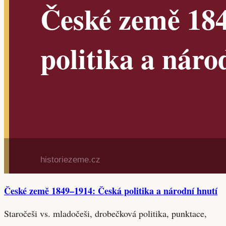
České země 1849–1914: Česká politika a národní hnutí
Staročeši vs. mladočeši, drobečková politika, punktace,