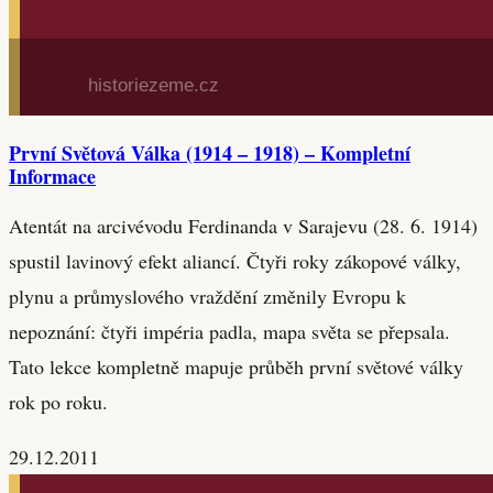
První Světová Válka (1914 – 1918) – Kompletní
Informace
Atentát na arcivévodu Ferdinanda v Sarajevu (28. 6. 1914)
spustil lavinový efekt aliancí. Čtyři roky zákopové války,
plynu a průmyslového vraždění změnily Evropu k
nepoznání: čtyři impéria padla, mapa světa se přepsala.
Tato lekce kompletně mapuje průběh první světové války
rok po roku.
29.12.2011