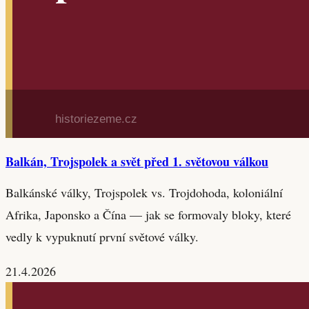
Balkán, Trojspolek a svět před 1. světovou válkou
Balkánské války, Trojspolek vs. Trojdohoda, koloniální
Afrika, Japonsko a Čína — jak se formovaly bloky, které
vedly k vypuknutí první světové války.
21.4.2026