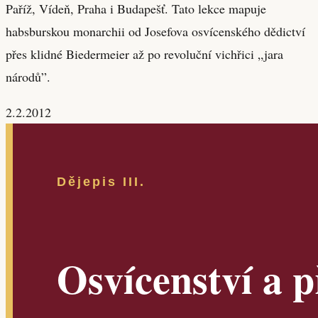
Paříž, Vídeň, Praha i Budapešť. Tato lekce mapuje
habsburskou monarchii od Josefova osvícenského dědictví
přes klidné Biedermeier až po revoluční vichřici „jara
národů”.
2.2.2012