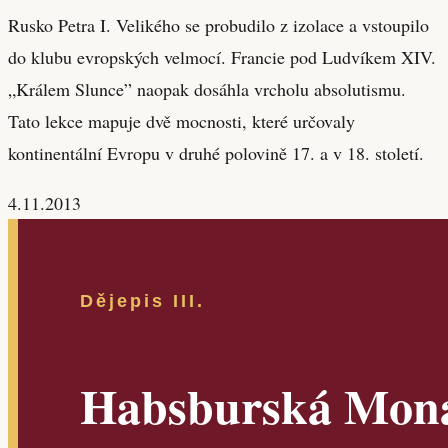
Rusko Petra I. Velikého se probudilo z izolace a vstoupilo
do klubu evropských velmocí. Francie pod Ludvíkem XIV.
„Králem Slunce” naopak dosáhla vrcholu absolutismu.
Tato lekce mapuje dvě mocnosti, které určovaly
kontinentální Evropu v druhé polovině 17. a v 18. století.
4.11.2013