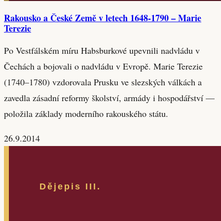
Rakousko a České Země v letech 1648-1790 – Marie
Terezie
Po Vestfálském míru Habsburkové upevnili nadvládu v
Čechách a bojovali o nadvládu v Evropě. Marie Terezie
(1740–1780) vzdorovala Prusku ve slezských válkách a
zavedla zásadní reformy školství, armády i hospodářství —
položila základy moderního rakouského státu.
26.9.2014