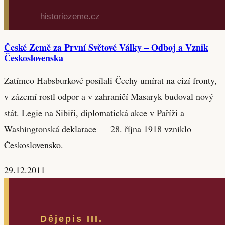
České Země za První Světové Války – Odboj a Vznik
Československa
Zatímco Habsburkové posílali Čechy umírat na cizí fronty,
v zázemí rostl odpor a v zahraničí Masaryk budoval nový
stát. Legie na Sibiři, diplomatická akce v Paříži a
Washingtonská deklarace — 28. října 1918 vzniklo
Československo.
29.12.2011