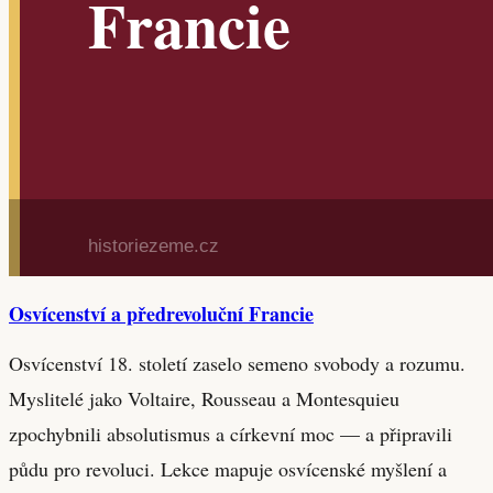
Osvícenství a předrevoluční Francie
Osvícenství 18. století zaselo semeno svobody a rozumu.
Myslitelé jako Voltaire, Rousseau a Montesquieu
zpochybnili absolutismus a církevní moc — a připravili
půdu pro revoluci. Lekce mapuje osvícenské myšlení a