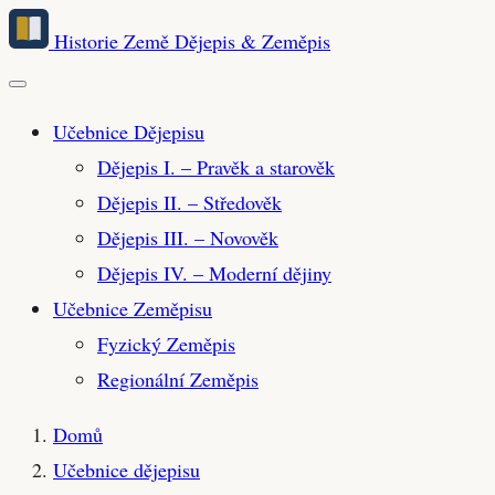
Přeskočit
Historie Země
Dějepis & Zeměpis
na
hlavní
obsah
Učebnice Dějepisu
Dějepis I. – Pravěk a starověk
Dějepis II. – Středověk
Dějepis III. – Novověk
Dějepis IV. – Moderní dějiny
Učebnice Zeměpisu
Fyzický Zeměpis
Regionální Zeměpis
Domů
Učebnice dějepisu