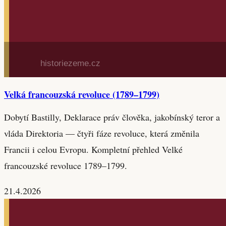
Velká francouzská revoluce (1789–1799)
Dobytí Bastilly, Deklarace práv člověka, jakobínský teror a
vláda Direktoria — čtyři fáze revoluce, která změnila
Francii i celou Evropu. Kompletní přehled Velké
francouzské revoluce 1789–1799.
21.4.2026