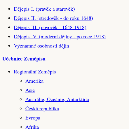
Dějepis I. (pravěk a starověk)
Dějepis II. (středověk - do roku 1648)
Dějepis III. (novověk - 1648-1918)
Dějepis IV. (moderní dějiny - po roce 1918)
Významné osobnosti dějin
Učebnice Zeměpisu
Regionální Zeměpis
Amerika
Asie
Austrálie, Oceánie, Antarktida
Česká republika
Evropa
Afrika