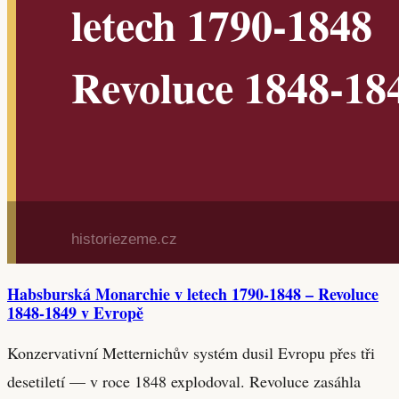
Habsburská Monarchie v letech 1790-1848 – Revoluce
1848-1849 v Evropě
Konzervativní Metternichův systém dusil Evropu přes tři
desetiletí — v roce 1848 explodoval. Revoluce zasáhla