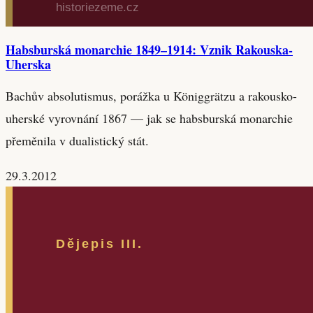
Habsburská monarchie 1849–1914: Vznik Rakouska-
Uherska
Bachův absolutismus, porážka u Königgrätzu a rakousko-
uherské vyrovnání 1867 — jak se habsburská monarchie
přeměnila v dualistický stát.
29.3.2012