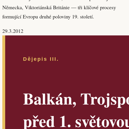
Německa, Viktoriánská Británie — tři klíčové procesy
formující Evropu druhé poloviny 19. století.
29.3.2012