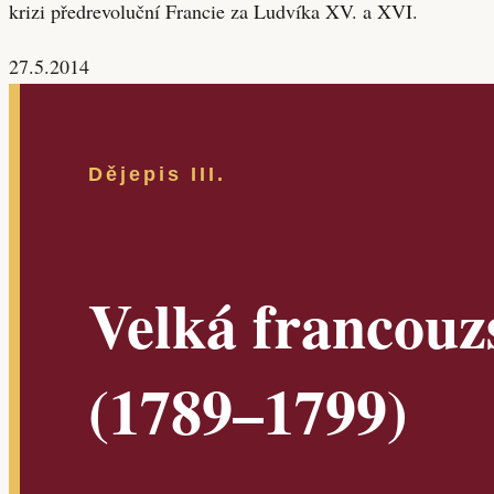
krizi předrevoluční Francie za Ludvíka XV. a XVI.
27.5.2014