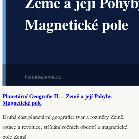
Planetární Geografie II. – Země a její Pohyby,
Magnetické pole
Druhá část planetární geografie: tvar a rozměry Země,
rotace a revoluce, střídání ročních období a magnetické
pole Země.