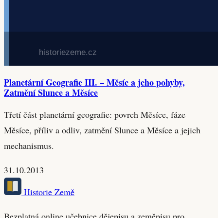
Planetární Geografie III. – Měsíc a jeho pohyby,
Zatmění Slunce a Měsíce
Třetí část planetární geografie: povrch Měsíce, fáze
Měsíce, příliv a odliv, zatmění Slunce a Měsíce a jejich
mechanismus.
31.10.2013
Historie Země
Bezplatná online učebnice dějepisu a zeměpisu pro