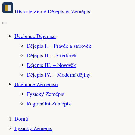
Přeskočit
Historie Země
Dějepis & Zeměpis
na
hlavní
obsah
Učebnice Dějepisu
Dějepis I. – Pravěk a starověk
Dějepis II. – Středověk
Dějepis III. – Novověk
Dějepis IV. – Moderní dějiny
Učebnice Zeměpisu
Fyzický Zeměpis
Regionální Zeměpis
Domů
Fyzický Zeměpis