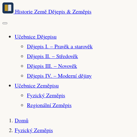
Přeskočit
Historie Země
Dějepis & Zeměpis
na
hlavní
obsah
Učebnice Dějepisu
Dějepis I. – Pravěk a starověk
Dějepis II. – Středověk
Dějepis III. – Novověk
Dějepis IV. – Moderní dějiny
Učebnice Zeměpisu
Fyzický Zeměpis
Regionální Zeměpis
Domů
Fyzický Zeměpis