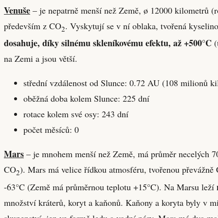
Venuše
– je nepatrně menší než Země, ø 12000 kilometrů 
především z CO
. Vyskytují se v ní oblaka, tvořená kyseli
2
dosahuje, díky silnému skleníkovému efektu, až +500°C
(
na Zemi a jsou větší.
střední vzdálenost od Slunce: 0.72 AU (108 milionů ki
oběžná doba kolem Slunce: 225 dní
rotace kolem své osy: 243 dní
počet měsíců: 0
Mars
– je mnohem menší než Země, má průměr necelých 7000
CO
). Mars má velice řídkou atmosféru, tvořenou převážně
2
-63°C (Země má průměrnou teplotu +15°C). Na Marsu leží
množství kráterů, koryt a kaňonů. Kaňony a koryta byly v 
skupenství, jen ve formě ledu a vodní páry. Mars má dva m