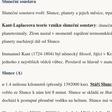
Sluneční soustava
Sluneční soustavu tvoří: Slunce, planety a jejich měsíce, trp
Kant-Laplaceova teorie vzniku sluneční soustavy
: sluneč
planetesimály. Zlom nastal v momentě zapálení termonukleárn
planety nacházejí dál od Slunce.
Immanuel Kant (1724-1804) byl německý filosof, žijící v Kr
jednoho z největších vědců vůbec. Proslavil se hlavně v mate
Slunce (A)
Stáří Slunc
ø 1.4 milionu kilometrů (přesněji 1392000 km).
světlo ze Slunce k nám letí 8 minut. Slunce se skládá ze ž
dochází k postupné přeměně vodíku na helium. Slunce má ve