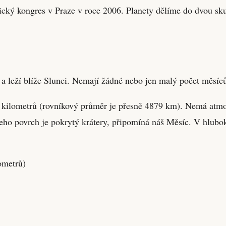
ický kongres v Praze v roce 2006. Planety dělíme do dvou sk
a leží blíže Slunci. Nemají žádné nebo jen malý počet měsíců
 kilometrů (rovníkový průměr je přesně 4879 km). Nemá atmosfé
eho povrch je pokrytý krátery, připomíná náš Měsíc. V hlubok
ometrů)