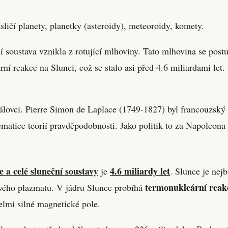
asličí planety, planetky (asteroidy), meteoroidy, komety.
ní soustava vznikla z rotující mlhoviny. Tato mlhovina se post
í reakce na Slunci, což se stalo asi před 4.6 miliardami let.
álovci. Pierre Simon de Laplace (1749-1827) byl francouzský 
matice teorií pravděpodobnosti. Jako politik to za Napoleona 
e a celé sluneční soustavy
4.6 miliardy let
je
. Slunce je nejb
termonukleární reak
havého plazmatu. V jádru Slunce probíhá
lmi silné magnetické pole.