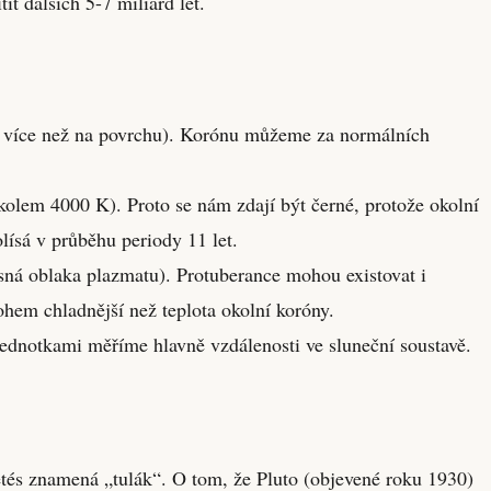
t dalších 5-7 miliard let.
em více než na povrchu). Korónu můžeme za normálních
e kolem 4000 K). Proto se nám zdají být černé, protože okolní
olísá v průběhu periody 11 let.
asná oblaka plazmatu). Protuberance mohou existovat i
hem chladnější než teplota okolní koróny.
ednotkami měříme hlavně vzdálenosti ve sluneční soustavě.
tés znamená „tulák“. O tom, že Pluto (objevené roku 1930)