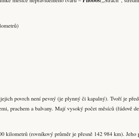
lometrů)
 jejich povrch není pevný (je plynný či kapalný). Tvoří je př
emi, prachem a balvany. Mají vysoký počet měsíců (řádově des
00 kilometrů (rovníkový průměr je přesně 142 984 km). Jeho