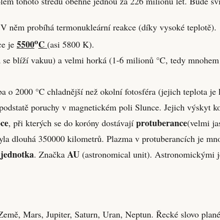
em tohoto středu oběhne jednou za 226 milionů let. Bude svíti
 V něm probíhá termonukleární reakce (díky vysoké teplotě).
o
5500
C
e je
(asi 5800 K).
ota se blíží vakuu) a velmi horká (1-6 milionů °C, tedy mnoh
ba o 2000 °C chladnější než okolní fotosféra (jejich teplota j
 v podstatě poruchy v magnetickém poli Slunce. Jejich výskyt k
ce
protuberance
, při kterých se do koróny dostávají
(velmi j
yla dlouhá 350000 kilometrů. Plazma v protuberancích je mno
 jednotka
AU
. Značka
(astronomical unit). Astronomickými j
emě, Mars, Jupiter, Saturn, Uran, Neptun. Řecké slovo plané