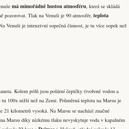
má mimořádně hustou atmosféru
Venuše
, která se skládá
teplota
mě pozorovat. Tlak na Venuši je 90 atmosfér,
a Venuši je intenzivní sopečná činnost, je tu více sopek než
neta. Kolem pólů jsou polární čepičky (tvořené vodou a
je tu 100x nižší než na Zemi. Průměrná teplota na Marsu je
 je 21 kilometrů vysoká. Na Marsu se nachází značné
k na Marsu díky nízkému tlaku nevyskytuje voda v kapalném
Deimos
ní průměr 22 km) a
(„Hrůza“, střední průměr 13