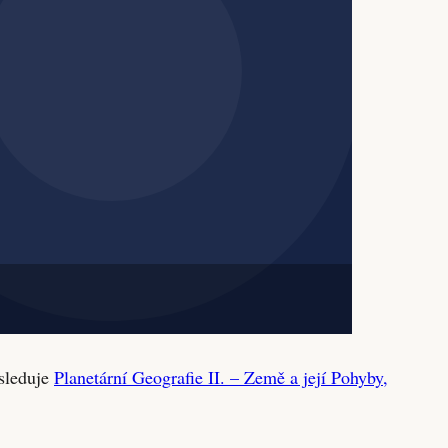
ásleduje
Planetární Geografie II. – Země a její Pohyby,