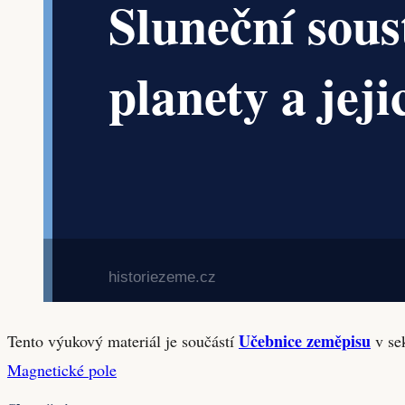
Učebnice zeměpisu
Tento výukový materiál je součástí
v sek
Magnetické pole