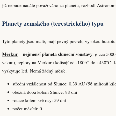
již nebude nadále považováno za planetu, rozhodl Astronom
Planety zemského (terestrického) typu
Tyto planety jsou malé, mají pevný povrch, vysokou hustotu 
Merkur
nejmenší planeta sluneční soustavy
–
, ø cca 5000
vakuu), teploty na Merkuru kolísají od -180°C do +430°C. J
vyskytuje led. Nemá žádný měsíc.
střední vzdálenost od Slunce: 0.39 AU (58 milionů kil
oběžná doba kolem Slunce: 88 dní
rotace kolem své osy: 59 dní
počet měsíců: 0