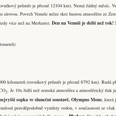
(rovníkový průměr je přesně 12104 km). Nemá žádný měsíc. 
nou sírovou. Povrch Venuše nelze skrz hustou atmosféru ze Ze
Den na Venuši je delší než rok!
tedy více než na Merkuru).
N
lometrů)
 kilometrů (rovníkový průměr je přesně 6792 km). Rudá pla
 CO
. Je 10x řidší než zemská atmosféra a atmosférický tlak 
2
nejvyšší sopka ve sluneční soustavě, Olympus Mons
, která
minulosti pravděpodobně vymlety vodou, v současnosti se vša
Phobos
alinké měsíce nepravidelného tvaru –
(„Strach“, střed