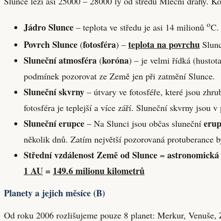
Slunce leží asi 25000 – 28000 ly od středu Mléční dráhy. Kol
o
Jádro Slunce
– teplota ve středu je asi 14 milionů
C.
Povrch Slunce
fotosféra
teplota na povrchu
(
) –
Slunc
Sluneční atmosféra
koróna
(
) – je velmi řídká (hust
podmínek pozorovat ze Země jen při zatmění Slunce.
Sluneční skvrny
– útvary ve fotosféře, které jsou zhru
fotosféra je teplejší a více září. Sluneční skvrny jsou
Sluneční erupce
erup
– Na Slunci jsou občas sluneční
několik dnů. Zatím největší pozorovaná protuberance b
Střední vzdálenost Země od Slunce
astronomická
=
1 AU
=
149.6 milionu kilometrů
Planety a jejich měsíce (B)
Od roku 2006 rozlišujeme pouze 8 planet: Merkur, Venuše, Z