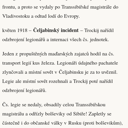
frontu, a proto se vydaly po Transsibiřské magistrále do
Vladivostoku a odtud lodí do Evropy.
Čeljabinský incident
květen 1918 –
– Trockij nařídil
odzbrojení legionářů a internaci všech čs. jednotek.
Jeden z propuštěných maďarských zajatců hodil na čs.
transport legií kus železa. Legionáři údajného pachatele
zlynčovali a místní sovět v Čeljabinsku je za to uvěznil.
Legie ale místní sovět rozehnali a Trockij poté nařídil
odzbrojení legionářů.
Čs. legie se nedaly, obsadily celou Transsibiřskou
magistrálu a odřízly bolševiky od Sibiře! Zapletly se
částečně i do občanské války v Rusku (proti bolševikům),