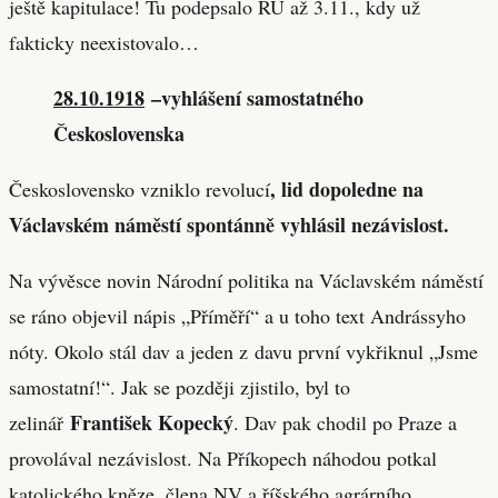
ještě kapitulace! Tu podepsalo RU až 3.11., kdy už
fakticky neexistovalo…
28.10.1918
–vyhlášení samostatného
Československa
, lid dopoledne na
Československo vzniklo revolucí
Václavském náměstí spontánně vyhlásil nezávislost.
Na vývěsce novin Národní politika na Václavském náměstí
se ráno objevil nápis „Příměří“ a u toho text Andrássyho
nóty. Okolo stál dav a jeden z davu první vykřiknul „Jsme
samostatní!“. Jak se později zjistilo, byl to
František Kopecký
zelinář
. Dav pak chodil po Praze a
provolával nezávislost. Na Příkopech náhodou potkal
katolického kněze, člena NV a říšského agrárního