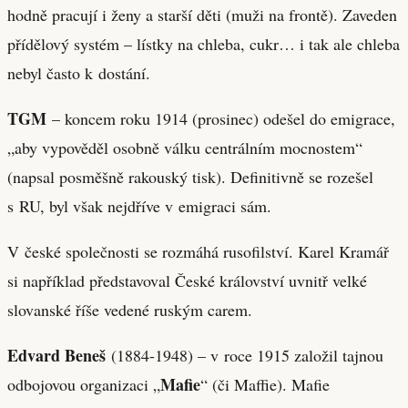
hodně pracují i ženy a starší děti (muži na frontě). Zaveden
přídělový systém – lístky na chleba, cukr… i tak ale chleba
nebyl často k dostání.
TGM
– koncem roku 1914 (prosinec) odešel do emigrace,
„aby vypověděl osobně válku centrálním mocnostem“
(napsal posměšně rakouský tisk). Definitivně se rozešel
s RU, byl však nejdříve v emigraci sám.
V české společnosti se rozmáhá rusofilství. Karel Kramář
si například představoval České království uvnitř velké
slovanské říše vedené ruským carem.
Edvard Beneš
(1884-1948) – v roce 1915 založil tajnou
Mafie
odbojovou organizaci „
“ (či Maffie). Mafie