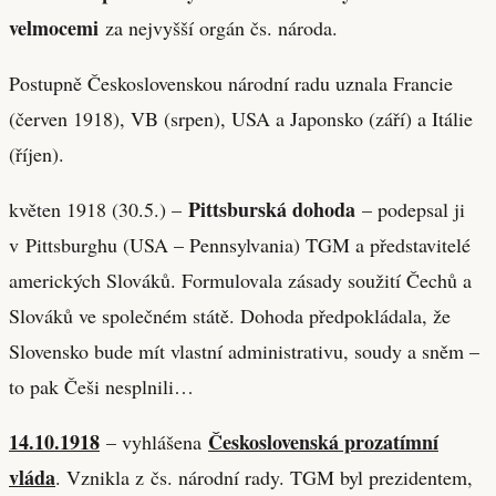
velmocemi
za nejvyšší orgán čs. národa.
Postupně Československou národní radu uznala Francie
(červen 1918), VB (srpen), USA a Japonsko (září) a Itálie
(říjen).
Pittsburská dohoda
květen 1918 (30.5.) –
– podepsal ji
v Pittsburghu (USA – Pennsylvania) TGM a představitelé
amerických Slováků. Formulovala zásady soužití Čechů a
Slováků ve společném státě. Dohoda předpokládala, že
Slovensko bude mít vlastní administrativu, soudy a sněm –
to pak Češi nesplnili…
14.10.1918
Československá prozatímní
– vyhlášena
vláda
. Vznikla z čs. národní rady. TGM byl prezidentem,