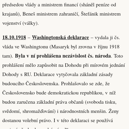
předsedou vlády a ministrem financí (sháněl peníze od
krajanů), Beneš ministrem zahraničí, Štefánik ministrem
vojenství (války).
18.10.1918
Washingtonská deklarace
–
– vydala ji čs.
vláda ve Washingtonu (Masaryk byl zrovna v říjnu 1918
Byla v ní prohlášena nezávislost čs. národa
tam).
. Toto
prohlášení mělo zapůsobit na Dohodu při mírovém jednání
Dohody s RU. Deklarace vytyčovala základní zásady
budoucího Československa. Prohlašovalo se zde, že
Československo bude demokratickou republikou, v níž
budou zaručena základní práva občanů (svoboda tisku,
svědomí, shromažďování) i národnostních menšin. Ženy
dostanou volební právo. I v této deklaraci se používá