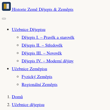
Přeskočit
Historie Země
Dějepis & Zeměpis
na
hlavní
obsah
Učebnice Dějepisu
Dějepis I. – Pravěk a starověk
Dějepis II. – Středověk
Dějepis III. – Novověk
Dějepis IV. – Moderní dějiny
Učebnice Zeměpisu
Fyzický Zeměpis
Regionální Zeměpis
Domů
Učebnice dějepisu