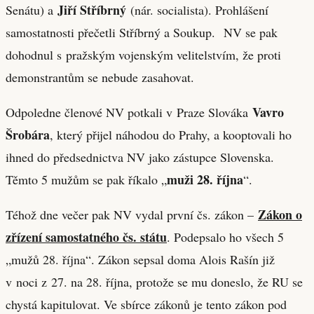
Jiří Stříbrný
Senátu) a
(nár. socialista). Prohlášení
samostatnosti přečetli Stříbrný a Soukup. NV se pak
dohodnul s pražským vojenským velitelstvím, že proti
demonstrantům se nebude zasahovat.
Vavro
Odpoledne členové NV potkali v Praze Slováka
Šrobára
, který přijel náhodou do Prahy, a kooptovali ho
ihned do předsednictva NV jako zástupce Slovenska.
muži 28. října
Těmto 5 mužům se pak říkalo „
“.
Zákon o
Téhož dne večer pak NV vydal první čs. zákon –
zřízení samostatného čs. státu
. Podepsalo ho všech 5
„mužů 28. října“. Zákon sepsal doma Alois Rašín již
v noci z 27. na 28. října, protože se mu doneslo, že RU se
chystá kapitulovat. Ve sbírce zákonů je tento zákon pod