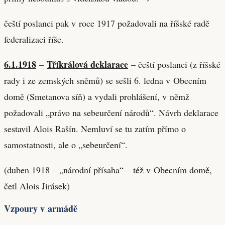
čeští poslanci pak v roce 1917 požadovali na říšské radě
federalizaci říše.
6.1.1918
Tříkrálová deklarace
–
– čeští poslanci (z říšské
rady i ze zemských sněmů) se sešli 6. ledna v Obecním
domě (Smetanova síň) a vydali prohlášení, v němž
požadovali „právo na sebeurčení národů“. Návrh deklarace
sestavil Alois Rašín. Nemluví se tu zatím přímo o
samostatnosti, ale o „sebeurčení“.
(duben 1918 – „národní přísaha“ – též v Obecním domě,
četl Alois Jirásek)
Vzpoury v armádě