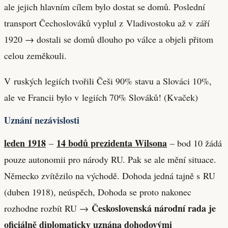
ale jejich hlavním cílem bylo dostat se domů. Poslední
transport Čechoslováků vyplul z Vladivostoku až v září
1920 → dostali se domů dlouho po válce a objeli přitom
celou zeměkouli.
V ruských legiích tvořili Češi 90% stavu a Slováci 10%,
ale ve Francii bylo v legiích 70% Slováků! (Kvaček)
Uznání nezávislosti
leden 1918
14 bodů prezidenta Wilsona
–
– bod 10 žádá
pouze autonomii pro národy RU. Pak se ale mění situace.
Německo zvítězilo na východě. Dohoda jedná tajně s RU
(duben 1918), neúspěch, Dohoda se proto nakonec
Československá národní rada je
rozhodne rozbít RU →
oficiálně diplomaticky uznána dohodovými