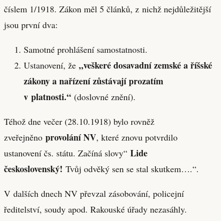
číslem 1/1918. Zákon měl 5 článků, z nichž nejdůležitější
jsou první dva:
Samotné prohlášení samostatnosti.
„veškeré dosavadní zemské a říšské
Ustanovení, že
zákony a nařízení zůstávají prozatím
v platnosti.“
(doslovné znění).
Téhož dne večer (28.10.1918) bylo rovněž
provolání NV
zveřejněno
, které znovu potvrdilo
Lide
ustanovení čs. státu. Začíná slovy“
československý!
Tvůj odvěký sen se stal skutkem….“.
V dalších dnech NV převzal zásobování, policejní
ředitelství, soudy apod. Rakouské úřady nezasáhly.