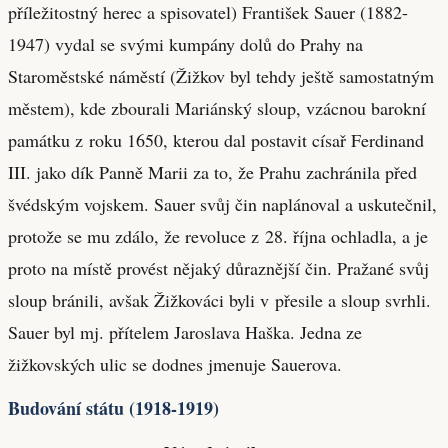
příležitostný herec a spisovatel) František Sauer (1882-
1947) vydal se svými kumpány dolů do Prahy na
Staroměstské náměstí (Žižkov byl tehdy ještě samostatným
městem), kde zbourali Mariánský sloup, vzácnou barokní
památku z roku 1650, kterou dal postavit císař Ferdinand
III. jako dík Panně Marii za to, že Prahu zachránila před
švédským vojskem. Sauer svůj čin naplánoval a uskutečnil,
protože se mu zdálo, že revoluce z 28. října ochladla, a je
proto na místě provést nějaký důraznější čin. Pražané svůj
sloup bránili, avšak Žižkováci byli v přesile a sloup svrhli.
Sauer byl mj. přítelem Jaroslava Haška. Jedna ze
žižkovských ulic se dodnes jmenuje Sauerova.
Budování státu (1918-1919)