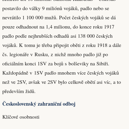
postavilo do války 9 miliónů vojáků, padlo nebo se
nevrátilo 1 100 000 mužů. Počet českých vojáků se dá
pouze odhadnout na 1,4 milionu, do konce roku 1917
padlo podle nejhrubších odhadů asi 138 000 českých
vojáků. K tomu je třeba připojit oběti z roku 1918 a dále
čs. legionáře v Rusku, z nichž mnoho padlo již po
oficiálním konci 1SV za bojů s bolševiky na Sibiři.
Každopádně v 1SV padlo mnohem více českých vojáků
než ve 2SV, avšak ve 2SV bylo celkově obětí asi víc, a to
především židů.
Československý zahraniční odboj
Klíčové osobnosti