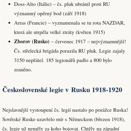
Doss-Alto (Itálie) – čs. pluk ubránil proti RU
významný opěrný bod (září 1918)
Arras (Francie) – vyznamenala se tu rota NAZDAR,
která ale utrpěla velké ztráty (květen 1915)
Zborov (Rusko)
– červenec 1917 – nejvýznamnější!
Čs. střelecká brigáda porazila RU pluk. Legie zajaly
3150 nepřátel. 185 legionářů padlo a 800 bylo
zraněno.
Československé legie v Rusku 1918-1920
Nejslavnější vystoupení čs. legií nastalo po porážce Ruska!
Sovětské Rusko uzavřelo mír s Německem (březen 1918),
čs. legie už neměly za koho bojovat. Chtěly na západní