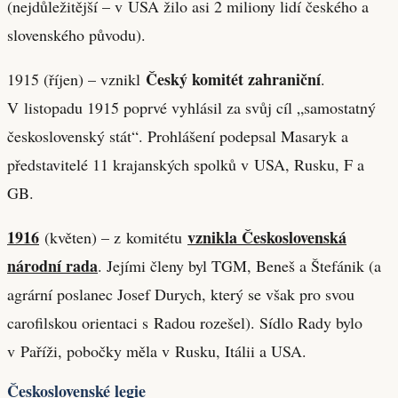
(nejdůležitější – v USA žilo asi 2 miliony lidí českého a
slovenského původu).
Český komitét zahraniční
1915 (říjen) – vznikl
.
V listopadu 1915 poprvé vyhlásil za svůj cíl „samostatný
československý stát“. Prohlášení podepsal Masaryk a
představitelé 11 krajanských spolků v USA, Rusku, F a
GB.
1916
vznikla Československá
(květen) – z komitétu
národní rada
. Jejími členy byl TGM, Beneš a Štefánik (a
agrární poslanec Josef Durych, který se však pro svou
carofilskou orientaci s Radou rozešel). Sídlo Rady bylo
v Paříži, pobočky měla v Rusku, Itálii a USA.
Československé legie