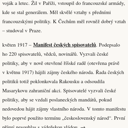
voják a letec. Žil v Paříži, vstoupil do francouzské armády,
kde se stal generálem. Měl skvělé vztahy s předními
francouzskými politiky. K Čechům měl rovněž dobrý vztah
– studoval v Praze.
Manifest českých spisovatelů
květen 1917 –
. Podepsalo
ho 220 spisovatelů, vědců, novinářů. Vyzvali české
politiky, aby v nově otevřené říšské radě (otevřena právě
v květnu 1917) hájili zájmy českého národa. Řada českých
politiků totiž poklonkovala Rakousku a odsoudila
Masarykovu zahraniční akci. Spisovatelé vyzvali české
politiky, aby se vzdali poslaneckých mandátů, pokud
nedovedou hájit zájmy vlastního národa. V tomto manifestu
bylo poprvé použito termínu „československý národ“. První
přímý nesouhlas s vídeňskou vládou. →