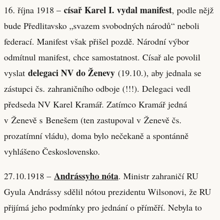
císař Karel I. vydal manifest
16. října 1918 –
, podle nějž
bude Předlitavsko „svazem svobodných národů“ neboli
federací. Manifest však přišel pozdě. Národní výbor
odmítnul manifest, chce samostatnost. Císař ale povolil
delegaci NV do Ženevy
vyslat
(19.10.), aby jednala se
zástupci čs. zahraničního odboje (!!!). Delegaci vedl
předseda NV Karel Kramář. Zatímco Kramář jedná
v Ženevě s Benešem (ten zastupoval v Ženevě čs.
prozatímní vládu), doma bylo nečekaně a spontánně
vyhlášeno Československo.
Andrássyho nóta
27.10.1918 –
. Ministr zahraničí RU
Gyula Andrássy sdělil nótou prezidentu Wilsonovi, že RU
přijímá jeho podmínky pro jednání o příměří. Nebyla to