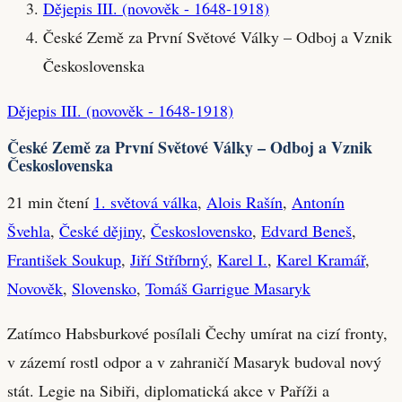
Dějepis III. (novověk - 1648-1918)
České Země za První Světové Války – Odboj a Vznik
Československa
Dějepis III. (novověk - 1648-1918)
České Země za První Světové Války – Odboj a Vznik
Československa
21 min čtení
1. světová válka
,
Alois Rašín
,
Antonín
Švehla
,
České dějiny
,
Československo
,
Edvard Beneš
,
František Soukup
,
Jiří Stříbrný
,
Karel I.
,
Karel Kramář
,
Novověk
,
Slovensko
,
Tomáš Garrigue Masaryk
Zatímco Habsburkové posílali Čechy umírat na cizí fronty,
v zázemí rostl odpor a v zahraničí Masaryk budoval nový
stát. Legie na Sibiři, diplomatická akce v Paříži a