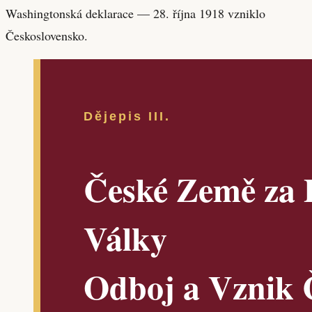
Washingtonská deklarace — 28. října 1918 vzniklo
Československo.