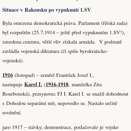
Situace v Rakousku po vypuknutí 1.SV
Byla omezena demokratická práva. Parlament (říšská rada)
byl rozpuštěn (25.7.1914 – ještě před vypuknutím 1.SV!),
zavedena cenzura, větší vliv získala armáda. V podstatě
zavládla vojenská diktatura (či spíše byrokraticko-
vojenská).
1916
(listopad) – zemřel František Josef I.,
Karel I.
1916-1918
nastupuje
(
, manželka Zita
Bourbonská), prasynovec FJ I. Karel I. se snažil dohodnout
s Dohodou separátní mír, nepovedlo se. Nastalo určité
uvolnění.
jaro 1917 – stávky, demonstrace, potlačovalo je vojsko