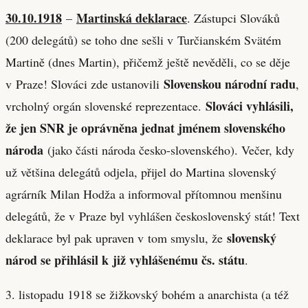
30.10.1918
Martinská deklarace
–
. Zástupci Slováků
(200 delegátů) se toho dne sešli v Turčianském Svätém
Martině (dnes Martin), přičemž ještě nevěděli, co se děje
Slovenskou národní radu
v Praze! Slováci zde ustanovili
,
Slováci vyhlásili,
vrcholný orgán slovenské reprezentace.
že jen SNR je oprávněna jednat jménem slovenského
národa
(jako části národa česko-slovenského). Večer, kdy
už většina delegátů odjela, přijel do Martina slovenský
agrárník Milan Hodža a informoval přítomnou menšinu
delegátů, že v Praze byl vyhlášen československý stát! Text
slovenský
deklarace byl pak upraven v tom smyslu, že
národ se přihlásil k již vyhlášenému čs. státu
.
3. listopadu 1918 se žižkovský bohém a anarchista (a též