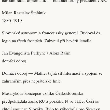
národní radu, diplomatik — budoucí druhý prezident ČSR.
Milan Rastislav Štefánik
1880–1919
Slovenský astronom a francouzský generál. Budoval čs.
legie na třech frontách. Zahynul při havárii letadla.
Jan Evangelista Purkyně / Aloiz Rašín
domácí odboj
Domácí odboj — Maffie: tajná síť informací a spojení se
zahraničím přes nepřátelské linie.
Masarykova koncepce vzniku Československa
předpokládala zánik RU a porážku N ve válce. Češi se
chtějí spojit se Slováky. Bylo to výhodné i pro Slováky