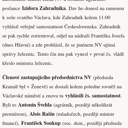
Izidora Zahradníka
poslance
. Dav ho donesl na ramenou
k soše svatého Václava, kde Zahradník kolem 11:00
vyhlásil veřejně samostatnost Československa. Zahradník
se pak rychle zorientoval, odjel na nádraží Františka Josefa
(dnes Hlavní) a zde prohlásil, že se jménem NV ujímá
správy železnic. Tento čin mu pak vynesl v první čs. vládě
křeslo ministra železnic.
Členové zastupujícího předsednictva NV
(předseda
Kramář byl v Ženevě) se dostali kolem poledne rovněž na
vyhlásili čs. samostatnost
Václavské náměstí a znovu tu
.
Antonín Švehla
Byli to
(agrárník, později několikrát
Alois Rašín
premiérem),
(mladočech, později ministr
František Soukup
financí),
(soc. dem., později předseda