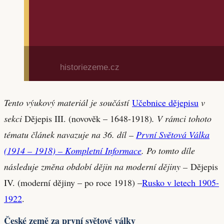
Tento výukový materiál je součástí
Učebnice dějepisu
v
sekci
Dějepis III. (novověk – 1648-1918)
. V rámci tohoto
tématu článek navazuje na 36. díl –
První Světová Válka
(1914 – 1918) – Kompletní Informace
.
Po tomto díle
následuje změna období dějin na moderní dějiny –
Dějepis
IV. (moderní dějiny – po roce 1918) –
Rusko v letech 1905-
1922
.
České země za první světové války