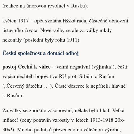
(reakce na únorovou revoluci v Rusku).
květen 1917 – opět svolána říšská rada, částečné obnovení
ústavního života. Nové volby se ale za války nikdy
nekonaly (poslední byly roku 1911).
Česká společnost a domácí odboj
postoj Čechů k válce
– velmi negativní (výjimka!), čeští
vojáci nechtěli bojovat za RU proti Srbům a Rusům
(„Červený šátečku…“). Časté dezerce k nepříteli, hlavně
k Rusům.
Za války se zhoršilo zásobování, někde byl i hlad. Velká
inflace! (ceny potravin vzrostly v letech 1913-1918 20x-
30x!). Mnoho podniků převedeno na válečnou výrobu,