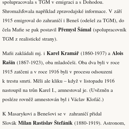
spolupracovala s TGM v emigraci a s Dohodou.
Shromažďovala například zpravodajské informace. V září
1915 emigroval do zahraničí i Beneš (odešel za TGM), do
Přemysl Šámal
čela Mafie se pak postavil
(spolupracovník
TGM z realistické strany).
Karel Kramář
Alois
Mafii zakládali mj. i
(1860-1937) a
Rašín
(1867-1923), oba mladočeši. Oba dva byli v roce
1915 zatčeni a v roce 1916 byli v procesu odsouzeni
k trestu smrti. Měli ale kliku – když v listopadu 1916
nastoupil na trůn Karel I., amnestoval je. (Uvězněn a
posléze rovněž amnestován byl i Václav Klofáč.)
K Masarykovi a Benešovi se v zahraničí přidal
Milan Rastislav Štefánik
Slovák
(1880-1919). Astronom,