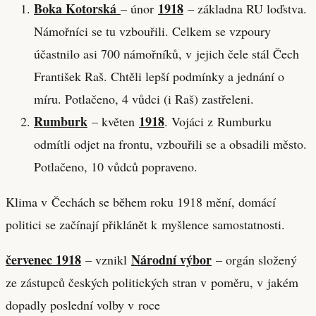
Boka Kotorská
1918
– únor
– základna RU loďstva.
Námořníci se tu vzbouřili. Celkem se vzpoury
účastnilo asi 700 námořníků, v jejich čele stál Čech
František Raš. Chtěli lepší podmínky a jednání o
míru. Potlačeno, 4 vůdci (i Raš) zastřeleni.
Rumburk
1918
– květen
. Vojáci z Rumburku
odmítli odjet na frontu, vzbouřili se a obsadili město.
Potlačeno, 10 vůdců popraveno.
Klima v Čechách se během roku 1918 mění, domácí
politici se začínají přiklánět k myšlence samostatnosti.
červenec 1918
Národní výbor
– vznikl
– orgán složený
ze zástupců českých politických stran v poměru, v jakém
dopadly poslední volby v roce