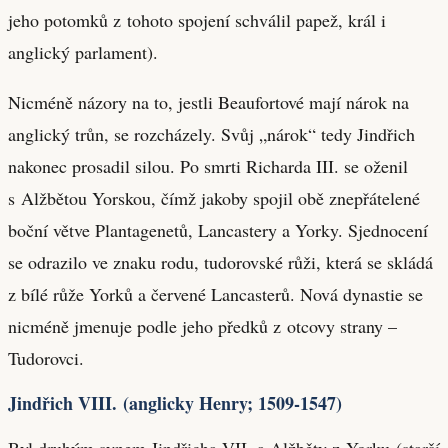
jeho potomků z tohoto spojení schválil papež, král i
anglický parlament).
Nicméně názory na to, jestli Beaufortové mají nárok na
anglický trůn, se rozcházely. Svůj „nárok“ tedy Jindřich
nakonec prosadil silou. Po smrti Richarda III. se oženil
s Alžbětou Yorskou, čímž jakoby spojil obě znepřátelené
boční větve Plantagenetů, Lancastery a Yorky. Sjednocení
se odrazilo ve znaku rodu, tudorovské růži, která se skládá
z bílé růže Yorků a červené Lancasterů. Nová dynastie se
nicméně jmenuje podle jeho předků z otcovy strany –
Tudorovci.
Jindřich VIII. (anglicky Henry; 1509-1547)
Byl druhým synem Jindřicha VII. a Alžběty z Yorku (starší