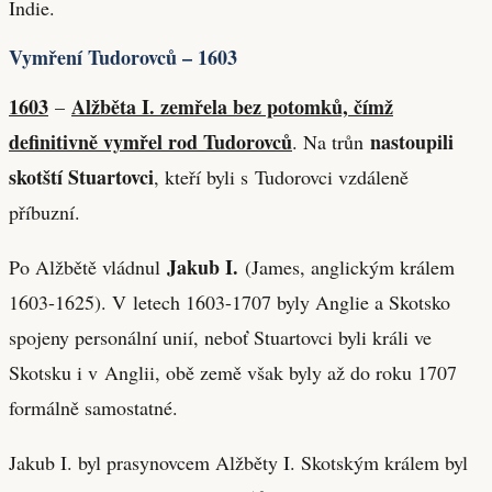
Indie.
Vymření Tudorovců – 1603
1603
Alžběta I. zemřela bez potomků, čímž
–
definitivně vymřel rod Tudorovců
nastoupili
. Na trůn
skotští Stuartovci
, kteří byli s Tudorovci vzdáleně
příbuzní.
Jakub I.
Po Alžbětě vládnul
(James, anglickým králem
1603-1625). V letech 1603-1707 byly Anglie a Skotsko
spojeny personální unií, neboť Stuartovci byli králi ve
Skotsku i v Anglii, obě země však byly až do roku 1707
formálně samostatné.
Jakub I. byl prasynovcem Alžběty I. Skotským králem byl