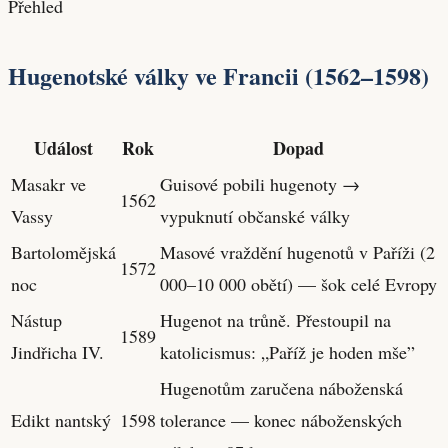
Přehled
Hugenotské války ve Francii (1562–1598)
Událost
Rok
Dopad
Masakr ve
Guisové pobili hugenoty →
1562
Vassy
vypuknutí občanské války
Bartolomějská
Masové vraždění hugenotů v Paříži (2
1572
noc
000–10 000 obětí) — šok celé Evropy
Nástup
Hugenot na trůně. Přestoupil na
1589
Jindřicha IV.
katolicismus: „Paříž je hoden mše”
Hugenotům zaručena náboženská
Edikt nantský
1598
tolerance — konec náboženských