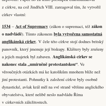
z církve, na což Jindřich VIII. zareagoval tím, že vytvořil
církev vlastní:
1534
Act of Supremacy
zákon
–
(zákon o supremaci, též
o nadvládě
byla vytvořena samostatná
). Tímto zákonem
anglikánská církev
. V čele této církve stojí dodnes britský
panovník, který jmenuje její biskupy. Kláštery byly zrušeny
Anglikánská církev se
a jejich majetek byl zabaven.
nakonec stala „umírněně protestantskou“
. Ve
věroučných otázkách má ke katolíkům mnohem blíže než
jiní protestanti. Pohnutky k založení církve byly osobně
dynastické, avšak král měl na své straně většinu anglického
obyvatelstva, které nelibě neslo nadvládu Říma
v církevních záležitostech.