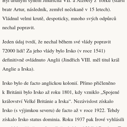
bratr Artur, následník, zemřel nečekaně v 15 letech).
Vládnul velmi krutě, despoticky, mnoho svých odpůrců
nechal popravit.
Jeden údaj tvrdí, že nechal během své vlády popravit
72000 lidí! Za jeho vlády bylo Irsko (v roce 1541)
definitivně ovládnuto Anglii (Jindřich VIII. měl titul král
Anglie a Irska).
Irsko bylo de facto anglickou kolonií. Přímo přičleněno
k Británii bylo Irsko až roku 1801, kdy vzniklo „Spojené
království Velké Británie a Irska“. Nezávislost získalo
Irsko (s výjimkou severu) de facto až v roce 1922. Tehdy
získalo Irsko status dominia. Roku 1937 pak Irové vyhlásili