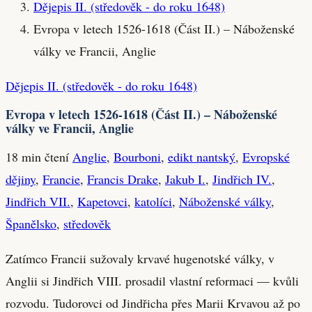
Dějepis II. (středověk - do roku 1648)
Evropa v letech 1526-1618 (Část II.) – Náboženské
války ve Francii, Anglie
Dějepis II. (středověk - do roku 1648)
Evropa v letech 1526-1618 (Část II.) – Náboženské
války ve Francii, Anglie
18 min čtení
Anglie
,
Bourboni
,
edikt nantský
,
Evropské
dějiny
,
Francie
,
Francis Drake
,
Jakub I.
,
Jindřich IV.
,
Jindřich VII.
,
Kapetovci
,
katolíci
,
Náboženské války
,
Španělsko
,
středověk
Zatímco Francii sužovaly krvavé hugenotské války, v
Anglii si Jindřich VIII. prosadil vlastní reformaci — kvůli
rozvodu. Tudorovci od Jindřicha přes Marii Krvavou až po