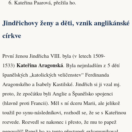
Kateřina Paarová, přežila ho.
Jindřichovy ženy a děti, vznik anglikánské
církve
První ženou Jindřicha VIII. byla (v letech 1509-
Kateřina Aragonská
1533)
. Byla nejmladším z 5 dětí
španělských „katolických veličenstev“ Ferdinanda
Aragonského a Isabely Kastilské. Jindřich si ji vzal mj.
proto, že zpočátku byli Anglie a Španělsko spojenci
(hlavně proti Francii). Měl s ní dceru Marii, ale jelikož
toužil po synu-následníkovi, rozhodl se, že se s Kateřinou
rozvede. Rozvedl se nakonec i přesto, že mu to papež
nepovolil! Papež ho za tento přestupek exkomunikoval