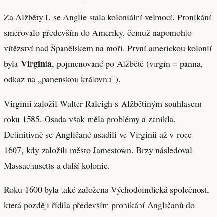
Za Alžběty I. se Anglie stala koloniální velmocí. Pronikání
směřovalo především do Ameriky, čemuž napomohlo
vítězství nad Španělskem na moři. První americkou kolonií
Virginia
byla
, pojmenované po Alžbětě (virgin = panna,
odkaz na „panenskou královnu“).
Virginii založil Walter Raleigh s Alžbětiným souhlasem
roku 1585. Osada však měla problémy a zanikla.
Definitivně se Angličané usadili ve Virginii až v roce
1607, kdy založili město Jamestown. Brzy následoval
Massachusetts a další kolonie.
Roku 1600 byla také založena Východoindická společnost,
která později řídila především pronikání Angličanů do