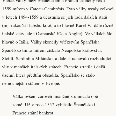
Vleklé války mezi Španělskem a Francií skončily roku
1559 mírem v Cateau-Cambrésis. Tyto války trvaly celkově
v letech 1494-1559 a účastnila se jich řada dalších států
(mj. rakouští Habsburkové, a to hlavně Karel V., dále různé
italské státy, ale i Osmanská říše a Anglie). Ve válkách šlo
hlavně o Itálii. Války skončily vítězstvím Španělska.
Španělsko tímto mírem získalo Neapolské království,
Sicílii, Sardinii a Milánsko, a dále si uchovalo rozhodující
vliv v menších italských státech. Francie ztratila i další
území, která předtím obsadila. Španělsko se stalo
nemocnějším státem v Evropě.
Válka ovšem zároveň finančně zruinovala obě
země. Už v roce 1557 vyhlásilo Španělsko i
Francie státní bankrot.