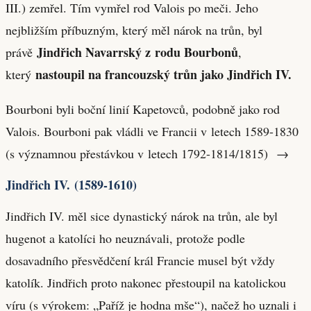
III.) zemřel. Tím vymřel rod Valois po meči. Jeho
nejbližším příbuzným, který měl nárok na trůn, byl
Jindřich Navarrský z rodu Bourbonů
právě
,
nastoupil na francouzský trůn jako Jindřich IV.
který
Bourboni byli boční linií Kapetovců, podobně jako rod
Valois. Bourboni pak vládli ve Francii v letech 1589-1830
(s významnou přestávkou v letech 1792-1814/1815) →
Jindřich IV. (1589-1610)
Jindřich IV. měl sice dynastický nárok na trůn, ale byl
hugenot a katolíci ho neuznávali, protože podle
dosavadního přesvědčení král Francie musel být vždy
katolík. Jindřich proto nakonec přestoupil na katolickou
víru (s výrokem: „Paříž je hodna mše“), načež ho uznali i