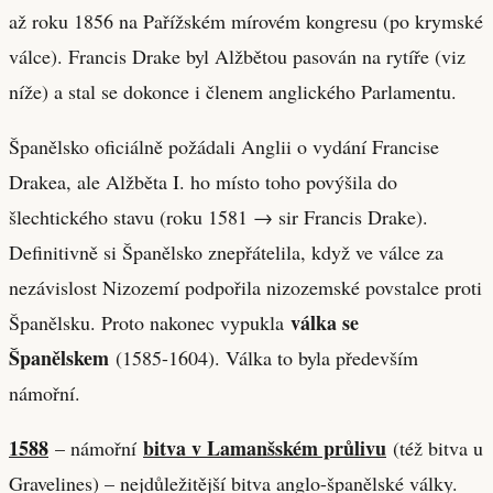
až roku 1856 na Pařížském mírovém kongresu (po krymské
válce). Francis Drake byl Alžbětou pasován na rytíře (viz
níže) a stal se dokonce i členem anglického Parlamentu.
Španělsko oficiálně požádali Anglii o vydání Francise
Drakea, ale Alžběta I. ho místo toho povýšila do
šlechtického stavu (roku 1581 → sir Francis Drake).
Definitivně si Španělsko znepřátelila, když ve válce za
nezávislost Nizozemí podpořila nizozemské povstalce proti
válka se
Španělsku. Proto nakonec vypukla
Španělskem
(1585-1604). Válka to byla především
námořní.
1588
bitva v Lamanšském průlivu
– námořní
(též bitva u
Gravelines) – nejdůležitější bitva anglo-španělské války.