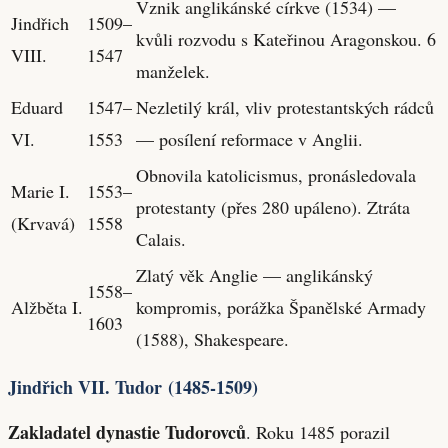
Vznik anglikánské církve (1534) —
Jindřich
1509–
kvůli rozvodu s Kateřinou Aragonskou. 6
VIII.
1547
manželek.
Eduard
1547–
Nezletilý král, vliv protestantských rádců
VI.
1553
— posílení reformace v Anglii.
Obnovila katolicismus, pronásledovala
Marie I.
1553–
protestanty (přes 280 upáleno). Ztráta
(Krvavá)
1558
Calais.
Zlatý věk Anglie — anglikánský
1558–
Alžběta I.
kompromis, porážka Španělské Armady
1603
(1588), Shakespeare.
Jindřich VII. Tudor (1485-1509)
Zakladatel dynastie Tudorovců
. Roku 1485 porazil