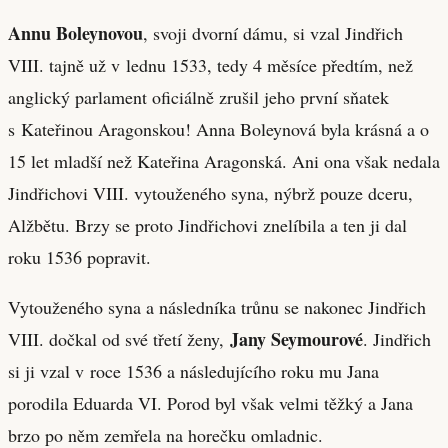
Annu Boleynovou
, svoji dvorní dámu, si vzal Jindřich
VIII. tajně už v lednu 1533, tedy 4 měsíce předtím, než
anglický parlament oficiálně zrušil jeho první sňatek
s Kateřinou Aragonskou! Anna Boleynová byla krásná a o
15 let mladší než Kateřina Aragonská. Ani ona však nedala
Jindřichovi VIII. vytouženého syna, nýbrž pouze dceru,
Alžbětu. Brzy se proto Jindřichovi znelíbila a ten ji dal
roku 1536 popravit.
Vytouženého syna a následníka trůnu se nakonec Jindřich
Jany Seymourové
VIII. dočkal od své třetí ženy,
. Jindřich
si ji vzal v roce 1536 a následujícího roku mu Jana
porodila Eduarda VI. Porod byl však velmi těžký a Jana
brzo po něm zemřela na horečku omladnic.