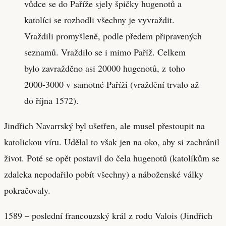
vůdce se do Paříže sjely špičky hugenotů a
katolíci se rozhodli všechny je vyvraždit.
Vraždili promyšleně, podle předem připravených
seznamů. Vraždilo se i mimo Paříž. Celkem
bylo zavražděno asi 20000 hugenotů, z toho
2000-3000 v samotné Paříži (vraždění trvalo až
do října 1572).
Jindřich Navarrský byl ušetřen, ale musel přestoupit na
katolickou víru. Udělal to však jen na oko, aby si zachránil
život. Poté se opět postavil do čela hugenotů (katolíkům se
zdaleka nepodařilo pobít všechny) a náboženské války
pokračovaly.
1589 – poslední francouzský král z rodu Valois (Jindřich