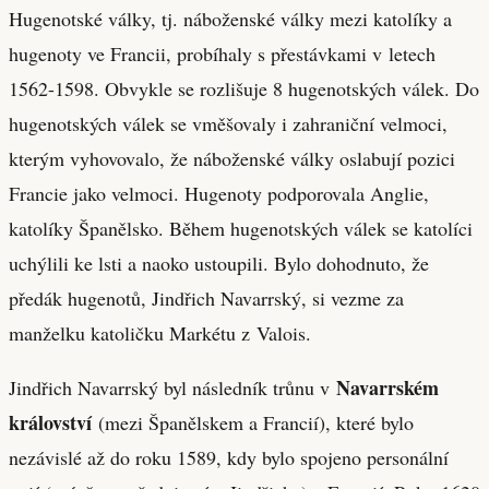
Hugenotské války, tj. náboženské války mezi katolíky a
hugenoty ve Francii, probíhaly s přestávkami v letech
1562-1598. Obvykle se rozlišuje 8 hugenotských válek. Do
hugenotských válek se vměšovaly i zahraniční velmoci,
kterým vyhovovalo, že náboženské války oslabují pozici
Francie jako velmoci. Hugenoty podporovala Anglie,
katolíky Španělsko. Během hugenotských válek se katolíci
uchýlili ke lsti a naoko ustoupili. Bylo dohodnuto, že
předák hugenotů, Jindřich Navarrský, si vezme za
manželku katoličku Markétu z Valois.
Navarrském
Jindřich Navarrský byl následník trůnu v
království
(mezi Španělskem a Francií), které bylo
nezávislé až do roku 1589, kdy bylo spojeno personální