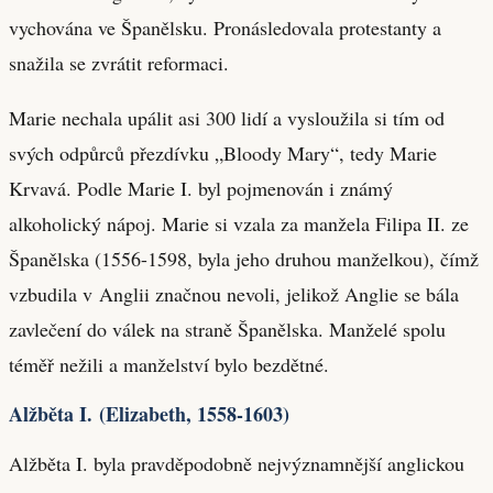
vychována ve Španělsku. Pronásledovala protestanty a
snažila se zvrátit reformaci.
Marie nechala upálit asi 300 lidí a vysloužila si tím od
svých odpůrců přezdívku „Bloody Mary“, tedy Marie
Krvavá. Podle Marie I. byl pojmenován i známý
alkoholický nápoj. Marie si vzala za manžela Filipa II. ze
Španělska (1556-1598, byla jeho druhou manželkou), čímž
vzbudila v Anglii značnou nevoli, jelikož Anglie se bála
zavlečení do válek na straně Španělska. Manželé spolu
téměř nežili a manželství bylo bezdětné.
Alžběta I. (Elizabeth, 1558-1603)
Alžběta I. byla pravděpodobně nejvýznamnější anglickou