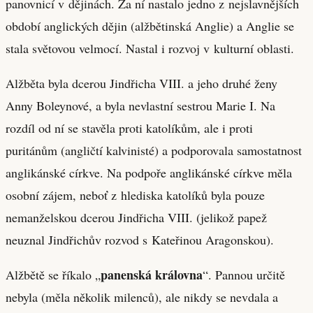
panovnicí v dějinách. Za ní nastalo jedno z nejslavnějších
období anglických dějin (alžbětinská Anglie) a Anglie se
stala světovou velmocí. Nastal i rozvoj v kulturní oblasti.
Alžběta byla dcerou Jindřicha VIII. a jeho druhé ženy
Anny Boleynové, a byla nevlastní sestrou Marie I. Na
rozdíl od ní se stavěla proti katolíkům, ale i proti
puritánům (angličtí kalvinisté) a podporovala samostatnost
anglikánské církve. Na podpoře anglikánské církve měla
osobní zájem, neboť z hlediska katolíků byla pouze
nemanželskou dcerou Jindřicha VIII. (jelikož papež
neuznal Jindřichův rozvod s Kateřinou Aragonskou).
panenská královna
Alžbětě se říkalo „
“. Pannou určitě
nebyla (měla několik milenců), ale nikdy se nevdala a