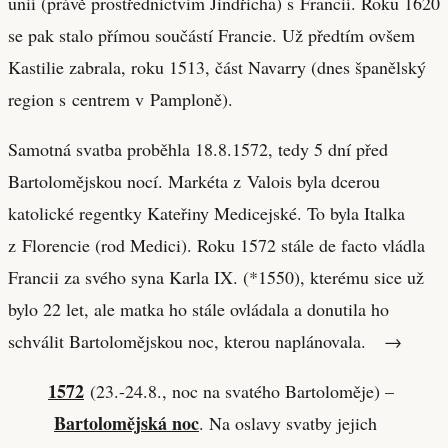
unií (právě prostřednictvím Jindřicha) s Francií. Roku 1620
se pak stalo přímou součástí Francie. Už předtím ovšem
Kastilie zabrala, roku 1513, část Navarry (dnes španělský
region s centrem v Pamploně).
Samotná svatba proběhla 18.8.1572, tedy 5 dní před
Bartolomějskou nocí. Markéta z Valois byla dcerou
katolické regentky Kateřiny Medicejské. To byla Italka
z Florencie (rod Medici). Roku 1572 stále de facto vládla
Francii za svého syna Karla IX. (*1550), kterému sice už
bylo 22 let, ale matka ho stále ovládala a donutila ho
schválit Bartolomějskou noc, kterou naplánovala. →
1572
(23.-24.8., noc na svatého Bartoloměje) –
Bartolomějská noc
. Na oslavy svatby jejich