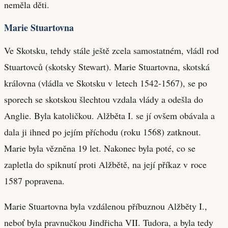
neměla děti.
Marie Stuartovna
Ve Skotsku, tehdy stále ještě zcela samostatném, vládl rod
Stuartovců (skotsky Stewart). Marie Stuartovna, skotská
královna (vládla ve Skotsku v letech 1542-1567), se po
sporech se skotskou šlechtou vzdala vlády a odešla do
Anglie. Byla katoličkou. Alžběta I. se jí ovšem obávala a
dala ji ihned po jejím příchodu (roku 1568) zatknout.
Marie byla vězněna 19 let. Nakonec byla poté, co se
zapletla do spiknutí proti Alžbětě, na její příkaz v roce
1587 popravena.
Marie Stuartovna byla vzdálenou příbuznou Alžběty I.,
neboť byla pravnučkou Jindřicha VII. Tudora, a byla tedy