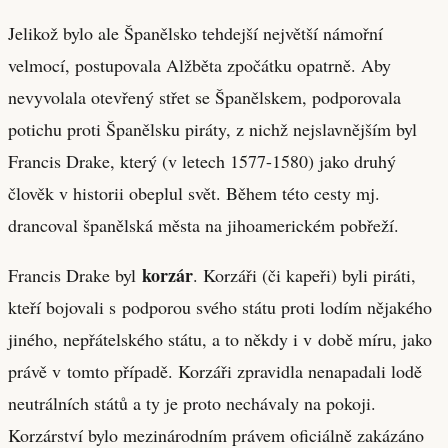
Jelikož bylo ale Španělsko tehdejší největší námořní
velmocí, postupovala Alžběta zpočátku opatrně. Aby
nevyvolala otevřený střet se Španělskem, podporovala
potichu proti Španělsku piráty, z nichž nejslavnějším byl
Francis Drake, který (v letech 1577-1580) jako druhý
člověk v historii obeplul svět. Během této cesty mj.
drancoval španělská města na jihoamerickém pobřeží.
korzár
Francis Drake byl
. Korzáři (či kapeři) byli piráti,
kteří bojovali s podporou svého státu proti lodím nějakého
jiného, nepřátelského státu, a to někdy i v době míru, jako
právě v tomto případě. Korzáři zpravidla nenapadali lodě
neutrálních států a ty je proto nechávaly na pokoji.
Korzárství bylo mezinárodním právem oficiálně zakázáno