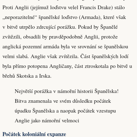
Proti Anglii (jejímuž loďstvu velel Francis Drake) stálo
„neporazitelné“ španělské loďstvo (Armada), které však
v bitvě utrpělo zdrcující porážku. Pokud by Španělé
zvítězili, obsadili by pravděpodobně Anglii, protože
anglická pozemní armáda byla ve srovnání se španělskou
velmi slabá. Anglie však zvítězila. Část španělských lodí
byla přímo potopena Angličany, část ztroskotala po bitvě u
břehů Skotska a Irska.
Největší porážka v námořní historii Španělska!
Bitva znamenala ve svém důsledku počátek
úpadku Španělska a naopak počátek vzestupu
Anglie jako námořní velmoci
Počátek koloniální expanze