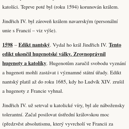
katolíci. Teprve poté byl (roku 1594) korunován králem.
Jindřich IV. byl zároveň králem navarrským (personální
unie s Francií – viz výše).
1598
Edikt nantský
Tento
–
. Vydal ho král Jindřich IV.
edikt ukončil hugenotské války. Zrovnoprávnil
hugenoty a katolíky
. Hugenotům zaručil svobodu vyznání
a hugenoti mohli zastávat i významné státní úřady. Edikt
nantský platil až do roku 1685, kdy ho Ludvík XIV. zrušil
a hugenoty z Francie vyhnal.
Jindřich IV. už setrval u katolické víry, byl ale nábožensky
tolerantní. Začal posilovat ústřední královskou moc
(předzvěst absolutismu, který vyvrcholí ve Francii za