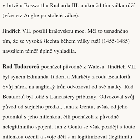
v bitvě u Bosworthu Richarda III. a ukončil tím válku růží
(více viz Anglie po stoleté válce).
Jindřich VII. posílil královskou moc, Měl to usnadněno
tím, že se vysoká šlechta během války růží (1455-1485)
navzájem téměř úplně vyhladila.
Rod Tudorovců
pocházel původně z Walesu. Jindřich VII.
byl synem Edmunda Tudora a Markéty z rodu Beaufortů.
Svůj nárok na anglický trůn odvozoval od své matky. Rod
Beaufortů byl totiž s Lancastery příbuzný. Odvozoval svůj
původ od stejného předka, Jana z Gentu, avšak od jeho
potomků s jeho milenkou, čili pocházeli z původně
nelegitimního spojení. Jan z Gentu se však později s touto
milenkou oženil a svoje děti s ní legitimizoval (legitimitu