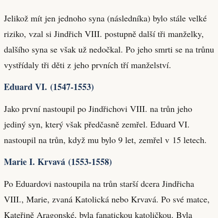
Jelikož mít jen jednoho syna (následníka) bylo stále velké
riziko, vzal si Jindřich VIII. postupně další tři manželky,
dalšího syna se však už nedočkal. Po jeho smrti se na trůnu
vystřídaly tři děti z jeho prvních tří manželství.
Eduard VI. (1547-1553)
Jako první nastoupil po Jindřichovi VIII. na trůn jeho
jediný syn, který však předčasně zemřel. Eduard VI.
nastoupil na trůn, když mu bylo 9 let, zemřel v 15 letech.
Marie I. Krvavá (1553-1558)
Po Eduardovi nastoupila na trůn starší dcera Jindřicha
VIII., Marie, zvaná Katolická nebo Krvavá. Po své matce,
Kateřině Aragonské, byla fanatickou katoličkou. Byla