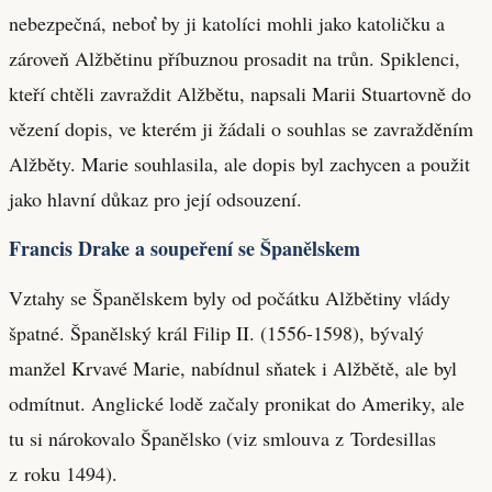
nebezpečná, neboť by ji katolíci mohli jako katoličku a
zároveň Alžbětinu příbuznou prosadit na trůn. Spiklenci,
kteří chtěli zavraždit Alžbětu, napsali Marii Stuartovně do
vězení dopis, ve kterém ji žádali o souhlas se zavražděním
Alžběty. Marie souhlasila, ale dopis byl zachycen a použit
jako hlavní důkaz pro její odsouzení.
Francis Drake a soupeření se Španělskem
Vztahy se Španělskem byly od počátku Alžbětiny vlády
špatné. Španělský král Filip II. (1556-1598), bývalý
manžel Krvavé Marie, nabídnul sňatek i Alžbětě, ale byl
odmítnut. Anglické lodě začaly pronikat do Ameriky, ale
tu si nárokovalo Španělsko (viz smlouva z Tordesillas
z roku 1494).