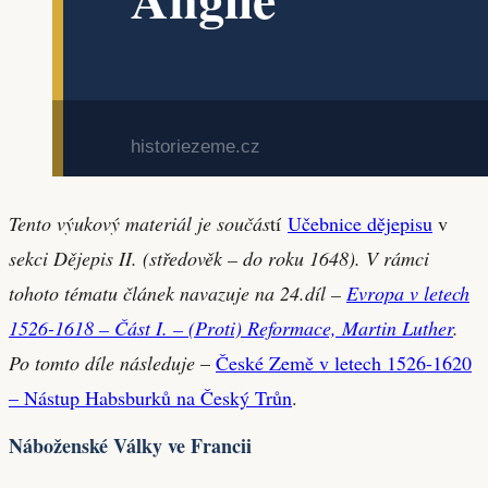
Tento výukový materiál je součás
tí
Učebnice dějepisu
v
sekci Dějepis II. (středověk – do roku 1648). V rámci
tohoto tématu článek navazuje na 24.díl –
Evropa v letech
1526-1618 – Část I. – (Proti) Reformace, Martin Luther
.
Po tomto díle následuje
–
České Země v letech 1526-1620
– Nástup Habsburků na Český Trůn
.
Náboženské Války ve Francii