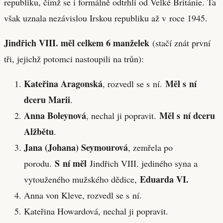
republiku, čímž se i formálně odtrhli od Velké Británie. Ta
však uznala nezávislou Irskou republiku až v roce 1945.
Jindřich VIII. měl celkem 6 manželek
(stačí znát první
tři, jejichž potomci nastoupili na trůn):
Kateřina Aragonská
Měl s ní
, rozvedl se s ní.
dceru Marii
.
Anna Boleynová
Měl s ní dceru
, nechal ji popravit.
Alžbětu
.
Jana (Johana) Seymourová
, zemřela po
S ní měl
porodu.
Jindřich VIII. jediného syna a
Eduarda VI.
vytouženého mužského dědice,
Anna von Kleve, rozvedl se s ní.
Kateřina Howardová, nechal ji popravit.