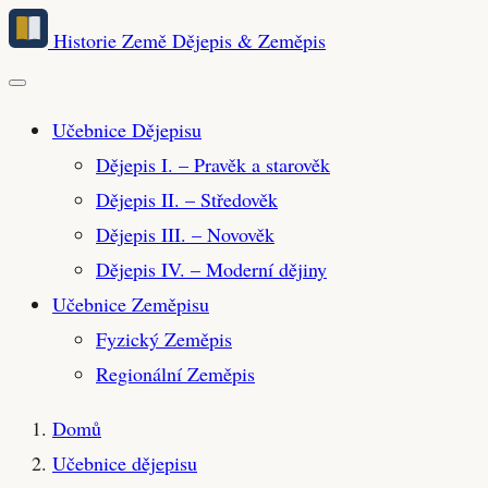
Přeskočit
Historie Země
Dějepis & Zeměpis
na
hlavní
obsah
Učebnice Dějepisu
Dějepis I. – Pravěk a starověk
Dějepis II. – Středověk
Dějepis III. – Novověk
Dějepis IV. – Moderní dějiny
Učebnice Zeměpisu
Fyzický Zeměpis
Regionální Zeměpis
Domů
Učebnice dějepisu