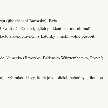
gu (jihozápadní Bavorsko). Byla
 zvolit náboženství, jejich poddaní pak museli buď
 facto zrovnoprávněni s katolíky a mohli volně působit.
ápadě Německa (Bavorsko, Bádensko-Württembersko, Porýní)
o) s výjimkou Litvy, která je katolická, neboť byla dlouhou