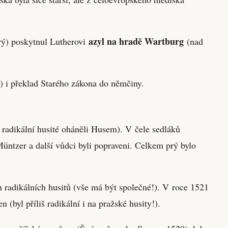
azyl na hradě Wartburg
drý) poskytnul Lutherovi
(nad
) i překlad Starého zákona do němčiny.
radikální husité oháněli Husem). V čele sedláků
üntzer a další vůdci byli popraveni. Celkem prý bylo
 radikálních husitů (vše má být společné!). V roce 1521
(byl příliš radikální i na pražské husity!).