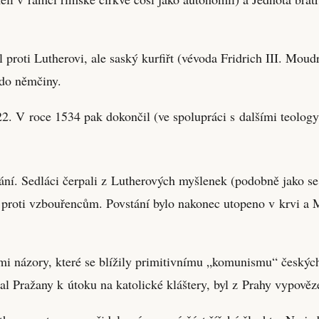
 proti Lutherovi, ale saský kurfiřt (vévoda Fridrich III. Mou
do němčiny.
. V roce 1534 pak dokončil (ve spolupráci s dalšími teology
í. Sedláci čerpali z Lutherových myšlenek (podobně jako se 
 proti vzbouřencům. Povstání bylo nakonec utopeno v krvi a M
i názory, které se blížily primitivnímu „komunismu“ českých
 Pražany k útoku na katolické kláštery, byl z Prahy vypovězen 