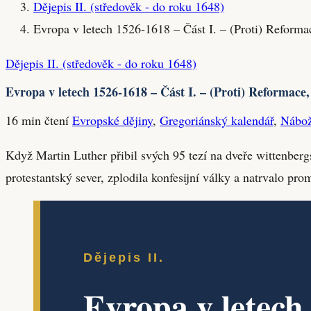
Dějepis II. (středověk - do roku 1648)
Evropa v letech 1526-1618 – Část I. – (Proti) Reforma
Dějepis II. (středověk - do roku 1648)
Evropa v letech 1526-1618 – Část I. – (Proti) Reformace
16 min čtení
Evropské dějiny
,
Gregoriánský kalendář
,
Nábož
Když Martin Luther přibil svých 95 tezí na dveře wittenberg
protestantský sever, zplodila konfesijní války a natrvalo prom