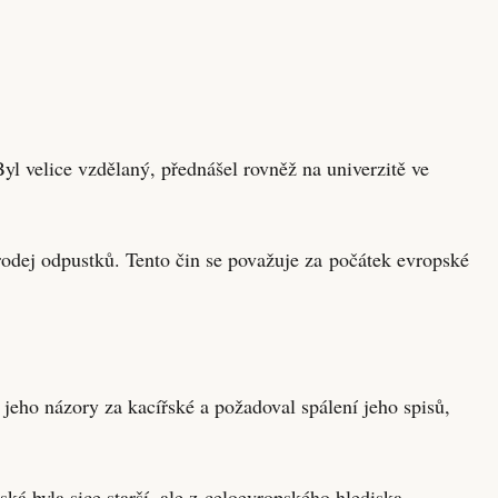
yl velice vzdělaný, přednášel rovněž na univerzitě ve
prodej odpustků. Tento čin se považuje za počátek evropské
 jeho názory za kacířské a požadoval spálení jeho spisů,
ská byla sice starší, ale z celoevropského hlediska