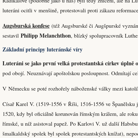
Radikálové (podobně jako u nás) byli tedy zničeni, ale na 
luteráni ocitli v menšině, protestovali proti zákazu reformac
Augsburská konfese
(též Augsburské či Augšpurské vyznání
Philipp Melanchthon
sestavil
, blízký spolupracovník Luthe
Základní principy luteránské víry
Luteráni se jako první velká protestantská církev úplně o
pod obojí. Neuznávají apoštolskou posloupnost. Odmítají celib
V Německu se poté rozhořely náboženské války mezi katolíky 
Císař Karel V. (1519-1556 v Říši, 1516-1556 ve Španělsku
1520, kdy byl oficiálně korunován římským králem, ale roku
římské, u níž asistoval papež. Po Karlovi V. už další Habsbu
šmalkaldský spolek byl spolek protestantských knížat), nepo