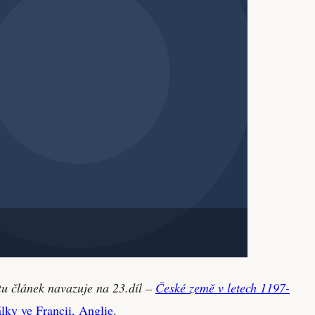
tu článek navazuje na 23.díl –
České země v letech 1197-
lky ve Francii, Anglie
.