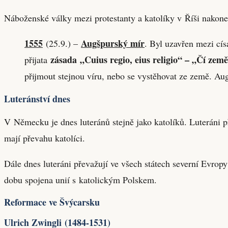
Náboženské války mezi protestanty a katolíky v Říši nako
1555
Augšpurský mír
(25.9.) –
. Byl uzavřen mezi cí
zásada
„Cuius regio, eius religio“ – „Čí zem
přijata
přijmout stejnou víru, nebo se vystěhovat ze země. Aug
Luteránství dnes
V Německu je dnes luteránů stejně jako katolíků. Luteráni
mají převahu katolíci.
Dále dnes luteráni převažují ve všech státech severní Evrop
dobu spojena unií s katolickým Polskem.
Reformace ve Švýcarsku
Ulrich Zwingli (1484-1531)