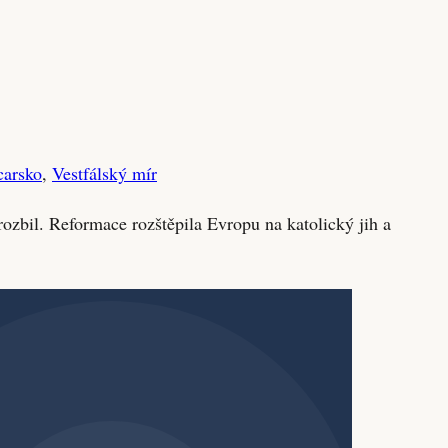
carsko
,
Vestfálský mír
ozbil. Reformace rozštěpila Evropu na katolický jih a