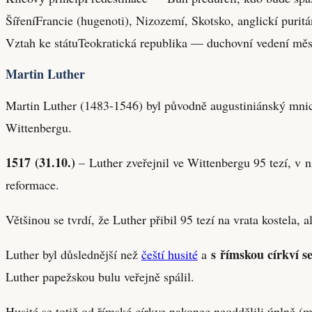
Šíření
Francie (hugenoti), Nizozemí, Skotsko, anglickí puritá
Vztah ke státu
Teokratická republika — duchovní vedení měs
Martin Luther
Martin Luther (1483-1546) byl původně augustiniánský mnich.
Wittenbergu.
1517 (31.10.)
– Luther zveřejnil ve Wittenbergu 95 tezí, v n
reformace.
Většinou se tvrdí, že Luther přibil 95 tezí na vrata kostela, a
s římskou církví se
Luther byl důslednější než
čeští husité
a
Luther papežskou bulu veřejně spálil.
Husité se totiž od římské církve nakonec neoddělili úplně (m