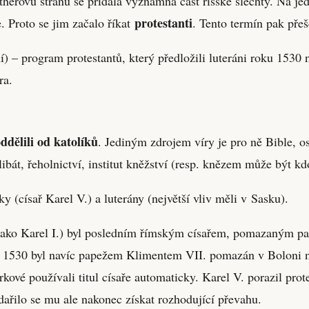
Lutherovu stranu se přidala významná část říšské šlechty. Na 
protestanti
e. Proto se jim začalo říkat
. Tento termín pak přeš
) – program protestantů, který předložili luteráni roku 153
ra.
ddělili od katolíků
. Jediným zdrojem víry je pro ně Bible, os
át, řeholnictví, institut kněžství (resp. knězem může být kdoko
(císař Karel V.) a luterány (největší vliv měli v Sasku).
 jako Karel I.) byl posledním římským císařem, pomazaným p
 1530 byl navíc papežem Klimentem VII. pomazán v Boloni na 
rkové používali titul císaře automaticky. Karel V. porazil pro
dařilo se mu ale nakonec získat rozhodující převahu.