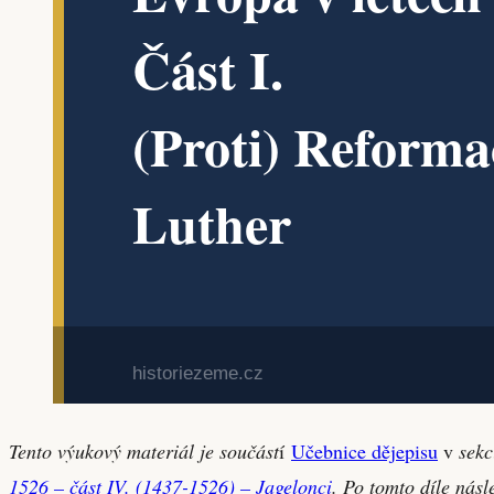
Tento výukový materiál je součást
í
Učebnice dějepisu
v
sekc
1526 – část IV. (1437-1526) – Jagelonci
. Po tomto díle nás