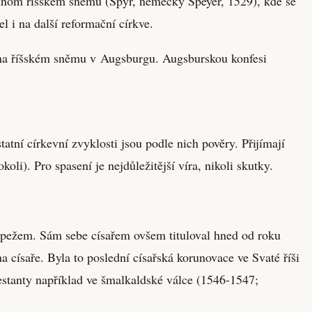
jednom říšském sněmu (Špýr, německy Speyer, 1529), kde se
el i na další reformační církve.
0 na říšském sněmu v Augsburgu. Augsburskou konfesi
tatní církevní zvyklosti jsou podle nich pověry. Přijímají
li). Pro spasení je nejdůležitější víra, nikoli skutky.
apežem. Sám sebe císařem ovšem tituloval hned od roku
císaře. Byla to poslední císařská korunovace ve Svaté říši
testanty například ve šmalkaldské válce (1546-1547;