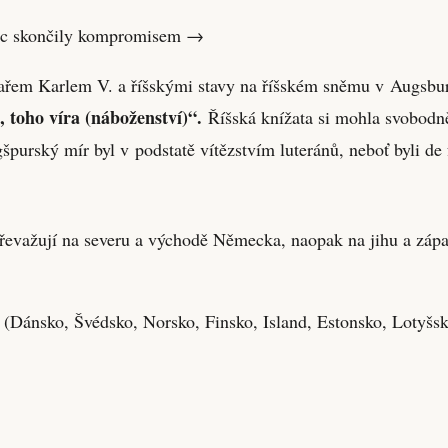
nec skončily kompromisem →
sařem Karlem V. a říšskými stavy na říšském sněmu v Augsbur
ě, toho víra (náboženství)“.
Říšská knížata si mohla svobodně
špurský mír byl v podstatě vítězstvím luteránů, neboť byli de
 převažují na severu a východě Německa, naopak na jihu a z
y (Dánsko, Švédsko, Norsko, Finsko, Island, Estonsko, Lotyšsk