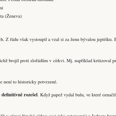
ni
ta (Ženeva)
 Z řádu však vystoupil a vzal si za ženu bývalou jeptišku. B
ichž brojil proti zlořádům v církvi. Mj. například kritizoval 
le není to historicky potvrzené.
 definitivně rozešel
. Když papež vydal bulu, ve které označil
ěli v rámci římské církve cosi jako autonomii) a Jednota bratr