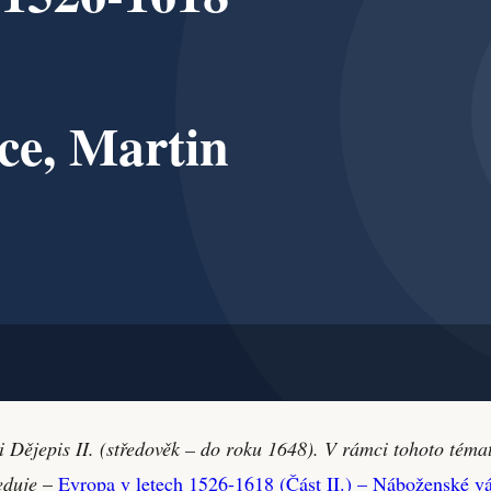
i Dějepis II. (středověk – do roku 1648). V rámci tohoto téma
leduje
–
Evropa v letech 1526-1618 (Část II.) – Náboženské vá