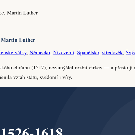
ce, Martin Luther
, Martin Luther
enské války
,
Německo
,
Nizozemí
,
Španělsko
,
středověk
,
Švý
ského chrámu (1517), nezamýšlel rozbít církev — a přesto ji r
ěnila vztah státu, svědomí i víry.