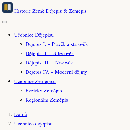
Přeskočit
Historie Země
Dějepis & Zeměpis
na
hlavní
obsah
Učebnice Dějepisu
Dějepis I. – Pravěk a starověk
Dějepis II. – Středověk
Dějepis III. – Novověk
Dějepis IV. – Moderní dějiny
Učebnice Zeměpisu
Fyzický Zeměpis
Regionální Zeměpis
Domů
Učebnice dějepisu