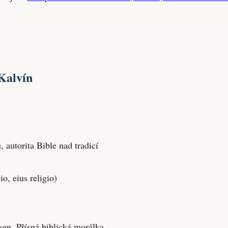
Kalvín
, autorita Bible nad tradicí
o, eius religio)
en. Přísná biblická morálka.