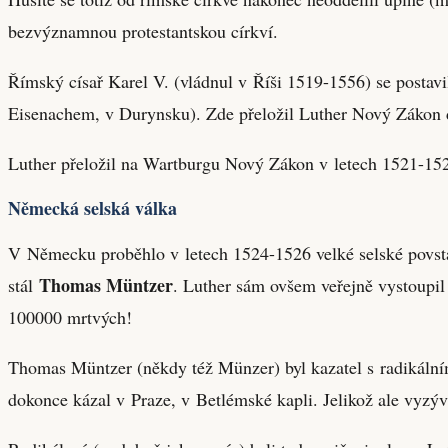
bezvýznamnou protestantskou církví.
Římský císař Karel V. (vládnul v Říši 1519-1556) se postavil
Eisenachem, v Durynsku). Zde přeložil Luther Nový Zákon 
Luther přeložil na Wartburgu Nový Zákon v letech 1521-1522
Německá selská válka
V Německu proběhlo v letech 1524-1526 velké selské povstán
Thomas Müntzer
stál
. Luther sám ovšem veřejně vystoupil
100000 mrtvých!
Thomas Müntzer (někdy též Münzer) byl kazatel s radikálním
dokonce kázal v Praze, v Betlémské kapli. Jelikož ale vyzýval