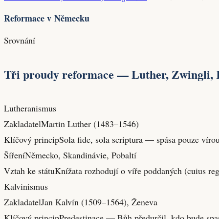
Reformace v Německu
Srovnání
Tři proudy reformace — Luther, Zwingli, 
Lutheranismus
Zakladatel
Martin Luther (1483–1546)
Klíčový princip
Sola fide, sola scriptura — spása pouze vírou
Šíření
Německo, Skandinávie, Pobaltí
Vztah ke státu
Knížata rozhodují o víře poddaných (cuius regi
Kalvinismus
Zakladatel
Jan Kalvín (1509–1564), Ženeva
Klíčový princip
Predestinace — Bůh předurčil, kdo bude spas