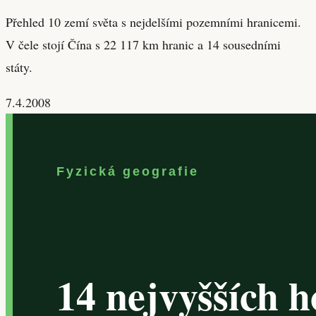
Přehled 10 zemí světa s nejdelšími pozemními hranicemi.
V čele stojí Čína s 22 117 km hranic a 14 sousedními
státy.
7.4.2008