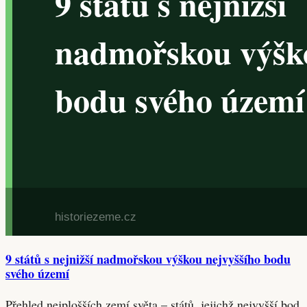
9 států s nejnižší nadmořskou výškou nejvyššího bodu
svého území
Přehled nejplošších zemí světa – států, jejichž nejvyšší bod