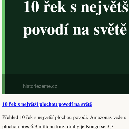
10 řek s největší plochou povodí na světě
Přehled 10 řek s největší plochou povodí. Amazonas vede s
plochou přes 6,9 milionu km², druhý je Kongo se 3,7