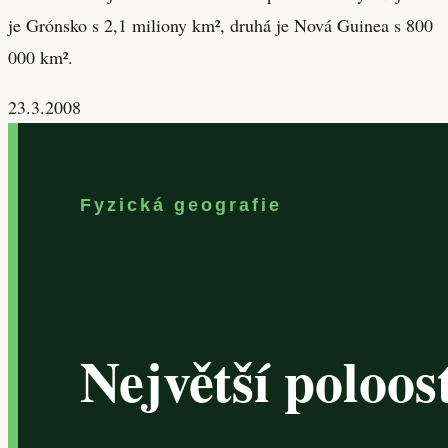
je Grónsko s 2,1 miliony km², druhá je Nová Guinea s 800
000 km².
23.3.2008