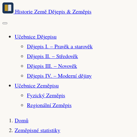
Přeskočit
Historie Země
Dějepis & Zeměpis
na
hlavní
obsah
Učebnice Dějepisu
Dějepis I. – Pravěk a starověk
Dějepis II. – Středověk
Dějepis III. – Novověk
Dějepis IV. – Moderní dějiny
Učebnice Zeměpisu
Fyzický Zeměpis
Regionální Zeměpis
Domů
Zeměpisné statistiky