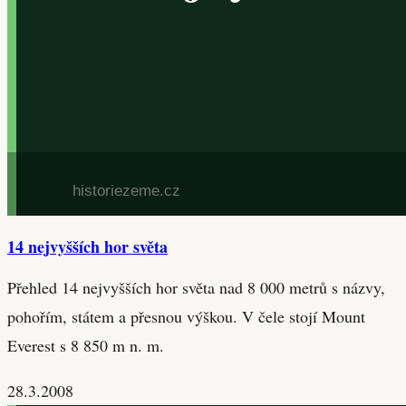
14 nejvyšších hor světa
Přehled 14 nejvyšších hor světa nad 8 000 metrů s názvy,
pohořím, státem a přesnou výškou. V čele stojí Mount
Everest s 8 850 m n. m.
28.3.2008