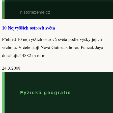
10 Nejvyšších ostrovů světa
Přehled 10 nejvyšších ostrovů světa podle výšky jejich
vrcholu. V čele stojí Nová Guinea s horou Puncak Jaya
dosahující 4882 m n. m.
24.3.2008