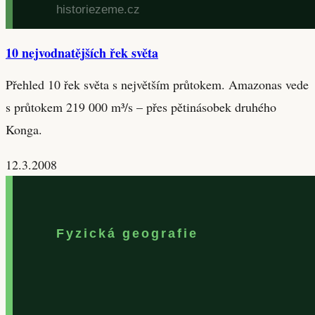
10 nejvodnatějších řek světa
Přehled 10 řek světa s největším průtokem. Amazonas vede
s průtokem 219 000 m³/s – přes pětinásobek druhého
Konga.
12.3.2008