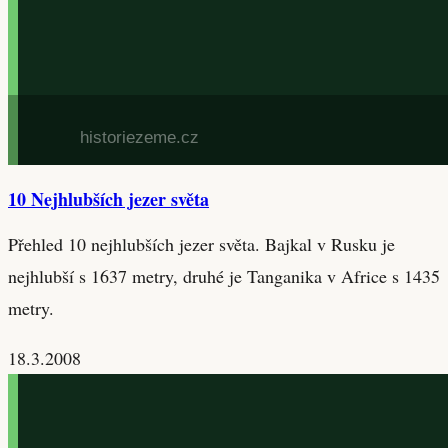
10 Nejhlubších jezer světa
Přehled 10 nejhlubších jezer světa. Bajkal v Rusku je
nejhlubší s 1637 metry, druhé je Tanganika v Africe s 1435
metry.
18.3.2008