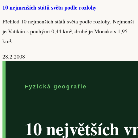
10 nejmenších států světa podle rozlohy
Přehled 10 nejmenších států světa podle rozlohy. Nejmenší
je Vatikán s pouhými 0,44 km², druhé je Monako s 1,95
km².
28.2.2008