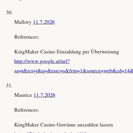
Mallory
11.7.2026
References:
KingMaker Casino Einzahlung per Überweisung
http://www.google.at/url?
sa=t&rct=j&q=&esrc=s&frm=1&source=web&cd=14&ved
Maurice
11.7.2026
References:
KingMaker Casino Gewinne auszahlen lassen