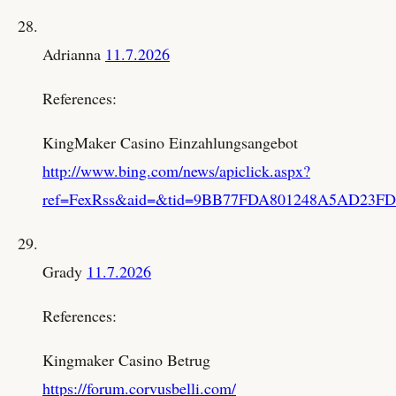
Adrianna
11.7.2026
References:
KingMaker Casino Einzahlungsangebot
http://www.bing.com/news/apiclick.aspx?
ref=FexRss&aid=&tid=9BB77FDA801248A5AD23FDBDD59
Grady
11.7.2026
References:
Kingmaker Casino Betrug
https://forum.corvusbelli.com/