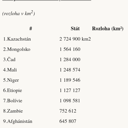
2
(rozloha v km
)
#
Stát
Rozloha (km²)
1.Kazachstán
2 724 900 km2
2.Mongolsko
1 564 160
3.Čad
1 284 000
4.Mali
1 248 574
5.Niger
1 189 546
6.Etiopie
1 127 127
7.Bolívie
1 098 581
8.Zambie
752 612
9.Afghánistán
645 807