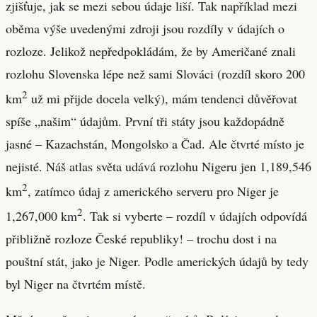
zjišťuje, jak se mezi sebou údaje liší. Tak například mezi
oběma výše uvedenými zdroji jsou rozdíly v údajích o
rozloze. Jelikož nepředpokládám, že by Američané znali
rozlohu Slovenska lépe než sami Slováci (rozdíl skoro 200
2
km
už mi přijde docela velký), mám tendenci důvěřovat
spíše „našim“ údajům. První tři státy jsou každopádně
jasné – Kazachstán, Mongolsko a Čad. Ale čtvrté místo je
nejisté. Náš atlas světa udává rozlohu Nigeru jen 1,189,546
2
km
, zatímco údaj z amerického serveru pro Niger je
2
1,267,000 km
. Tak si vyberte – rozdíl v údajích odpovídá
přibližně rozloze České republiky! – trochu dost i na
pouštní stát, jako je Niger. Podle amerických údajů by tedy
byl Niger na čtvrtém místě.