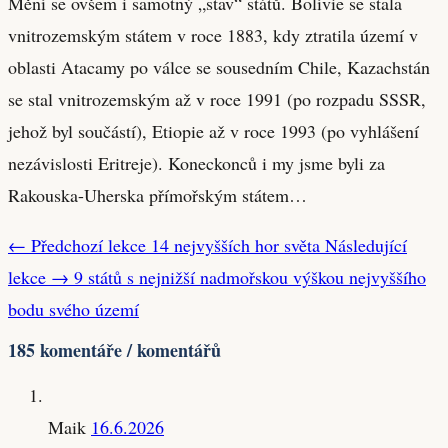
Mění se ovšem i samotný „stav“ států. Bolívie se stala
vnitrozemským státem v roce 1883, kdy ztratila území v
oblasti Atacamy po válce se sousedním Chile, Kazachstán
se stal vnitrozemským až v roce 1991 (po rozpadu SSSR,
jehož byl součástí), Etiopie až v roce 1993 (po vyhlášení
nezávislosti Eritreje). Koneckonců i my jsme byli za
Rakouska-Uherska přímořským státem…
← Předchozí lekce
14 nejvyšších hor světa
Následující
lekce →
9 států s nejnižší nadmořskou výškou nejvyššího
bodu svého území
185 komentáře / komentářů
Maik
16.6.2026