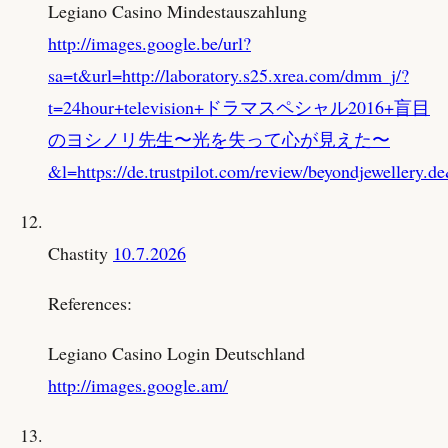
Legiano Casino Mindestauszahlung
http://images.google.be/url?
sa=t&url=http://laboratory.s25.xrea.com/dmm_j/?
t=24hour+television+ドラマスペシャル2016+盲目
のヨシノリ先生〜光を失って心が見えた〜
&l=https://de.trustpilot.com/review/beyondjewelle
Chastity
10.7.2026
References:
Legiano Casino Login Deutschland
http://images.google.am/