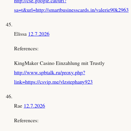
http://cse.google.cat/url?
sa=t&url=http://smartbusinesscards.in/valerie90k2963
Elissa
12.7.2026
References:
KingMaker Casino Einzahlung mit Trustly
http://www.spbtalk.ru/proxy.php?
link=https://csvip.me/vlzstephany923
Rae
12.7.2026
References: