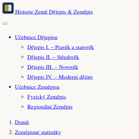
Přeskočit
Historie Země
Dějepis & Zeměpis
na
hlavní
obsah
Učebnice Dějepisu
Dějepis I. – Pravěk a starověk
Dějepis II. – Středověk
Dějepis III. – Novověk
Dějepis IV. – Moderní dějiny
Učebnice Zeměpisu
Fyzický Zeměpis
Regionální Zeměpis
Domů
Zeměpisné statistiky