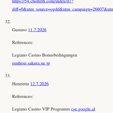
https://54.cholteth.com/index/d1?
diff=0&utm_source=ogdd&utm_campaign=26607&utm_co
Gustavo
11.7.2026
References:
Legiano Casino Bonusbedingungen
eunheui.sakura.ne.jp
Henrietta
12.7.2026
References:
Legiano Casino VIP Programm
cse.google.al