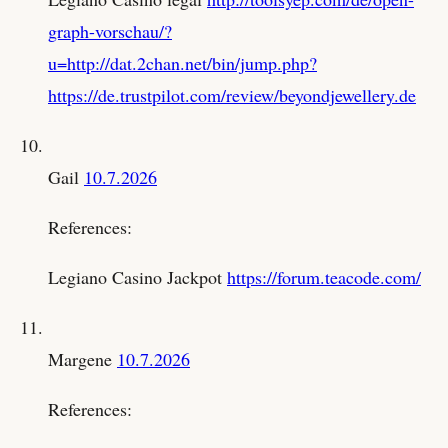
graph-vorschau/?
u=http://dat.2chan.net/bin/jump.php?
https://de.trustpilot.com/review/beyondjewellery.de
Gail
10.7.2026
References:
Legiano Casino Jackpot
https://forum.teacode.com/
Margene
10.7.2026
References: