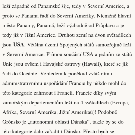
leží západně od Panamské šíje, tedy v Severní Americe, a
proto se Panama řadí do Severní Ameriky. Nicméně hlavní
město Panamy, Panamá, leží východně od Průplavu a je
tedy již v Jižní Americe. Druhou zemí na dvou světadílech
USA
jsou
. Většina území Spojených států samozřejmě leží
v Severní Americe. Přímou součástí USA a jedním ze států
Unie jsou ovšem i Havajské ostrovy (Hawaii), které se již
řadí do Oceánie. Vzhledem k poněkud zvláštnímu
administrativnímu uspořádání Francie by někdo mohl do
této kategorie zahrnout i Francii. Francie díky svým
zámořským departementům leží na 4 světadílech (Evropa,
Afrika, Severní Amerika, Jižní Amerikaú)! Podobně
Grónsko je „autonomní oblastí Dánska“, takže by se do
této kategorie dalo zařadit i Dánsko. Přesto bych se