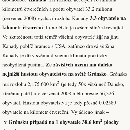
kilometrů čtverečních a počtu obyvatel 33.2 milionu
3.3 obyvatele na
(červenec 2008) vychází rozloha Kanady
kilometr čtvereční
. I toto číslo je ovšem silně zkreslující.
Ve skutečnosti totiž téměř všichni obyvatelé žijí na jihu
Kanady poblíž hranice s USA, zatímco drtivá většina
Kanady je díky svému drsnému klimatu prakticky
Ze závislých území má daleko
neobydlená pustina.
nejnižší hustotu obyvatelstva na světě Grónsko
. Grónsko
2
má rozlohu 2,175,600 km
(je tedy 50x větší než Dánsko,
kterému patří) a v červenci 2008 mělo přesně 56,326
obyvatel. Hustota obyvatelstva je tedy přesně 0.02589
obyvatele na kilometr čtvereční. Vyjádřeno jinak –
2
v Grónsku připadá na 1 obyvatele 38.6 km
plochy