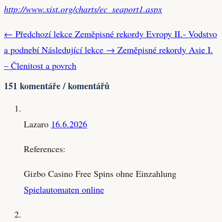
http://www.xist.org/charts/ec_seaport1.aspx
← Předchozí lekce
Zeměpisné rekordy Evropy II.- Vodstvo
a podnebí
Následující lekce →
Zeměpisné rekordy Asie I.
– Členitost a povrch
151 komentáře / komentářů
Lazaro
16.6.2026
References:
Gizbo Casino Free Spins ohne Einzahlung
Spielautomaten online