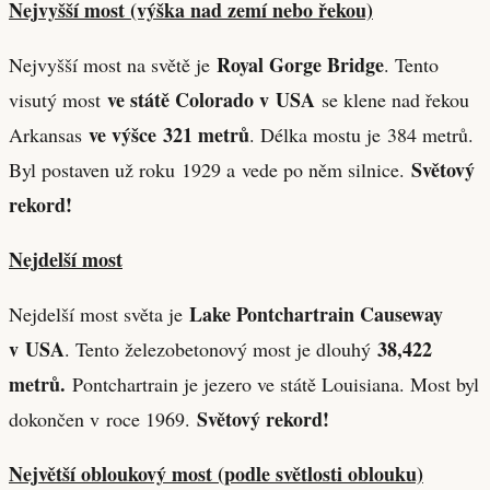
Nejvyšší most (výška nad zemí nebo řekou)
Royal Gorge Bridge
Nejvyšší most na světě je
. Tento
ve státě Colorado v USA
visutý most
se klene nad řekou
ve výšce 321 metrů
Arkansas
. Délka mostu je 384 metrů.
Světový
Byl postaven už roku 1929 a vede po něm silnice.
rekord!
Nejdelší most
Lake Pontchartrain Causeway
Nejdelší most světa je
v USA
38,422
. Tento železobetonový most je dlouhý
metrů
.
Pontchartrain je jezero ve státě Louisiana. Most byl
Světový rekord!
dokončen v roce 1969.
Největší obloukový most (podle světlosti oblouku)