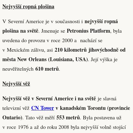
Nejvyšší ropná plošina
nejvyšší ropná
V Severní Americe je v současnosti i
plošina na světě
Petronius Platform
. Jmenuje se
, byla
uvedena do provozu v roce 2000 a nachází se
210 kilometrů
jihovýchodně od
v Mexickém zálivu, asi
města New Orleans (Louisiana, USA)
. Její výška je
610 metrů
neuvěřitelných
.
Nejvyšší věž
Nejvyšší věž v Severní Americe i na světě
je slavná
CN Tower
v kanadském Torontu (provincie
televizní věž
Ontario)
553 metrů
. Tato věž měří
. Byla postavena už
v roce 1976 a až do roku 2008 byla nejvyšší volně stojící