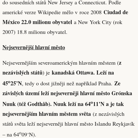
do sousedních států New Jersey a Connecticut. Podle
Ciudad de
americké verze Wikipedie mělo v roce 2008
México 22.0 milionu obyvatel
a New York City (rok
2007) 18.8 milionu obyvatel.
Nejsevernější hlavní město
z
Nejsevernějším severoamerickým hlavním městem (
nezávislých států
kanadská Ottawa. Leží na
) je
o
45
25’N
Ze
, tedy o dost jižněji než například Praha.
závislých území leží nejseverněji hlavní město Grónska
o
Nuuk (též Godthåb). Nuuk leží na 64
11’N a je tak
nejsevernějším hlavním městem světa
(z nezávislých
států světa leží nejseverněji hlavní město Islandu Reykjavík
o
– na 64
09‘N).