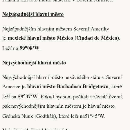
Nejzápadnější hlavní město
Nejzápadnějším hlavním městem Severní Ameriky
mexické hlavní město México (Ciudad de México)
je
.
o
99
08’W
Leží na
.
Nejvýchodnější hlavní město
Nejvýchodnější hlavní město nezávislého státu v Severní
hlavní město Barbadosu Bridgetown
Americe je
, které
o
59
37‘W
leží na
. Pokud bychom počítali i závislá území,
pak nevýchodnějším hlavním městem je hlavní město
o
Grónska Nuuk (Godthåb), které leží na51
45‘W.