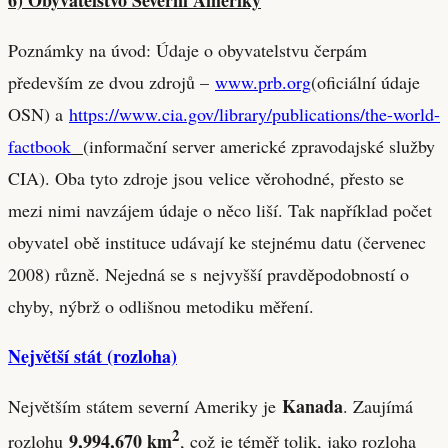
Poznámky na úvod: Údaje o obyvatelstvu čerpám
především ze dvou zdrojů –
www.prb.org
(oficiální údaje
OSN) a
https://www.cia.gov/library/publications/the-world-
factbook
(informační server americké zpravodajské služby
CIA). Oba tyto zdroje jsou velice věrohodné, přesto se
mezi nimi navzájem údaje o něco liší. Tak například počet
obyvatel obě instituce udávají ke stejnému datu (červenec
2008) různě. Nejedná se s nejvyšší pravděpodobností o
chyby, nýbrž o odlišnou metodiku měření.
Největší stát (rozloha)
Kanada
Největším státem severní Ameriky je
. Zaujímá
2
9,994,670 km
rozlohu
, což je téměř tolik, jako rozloha