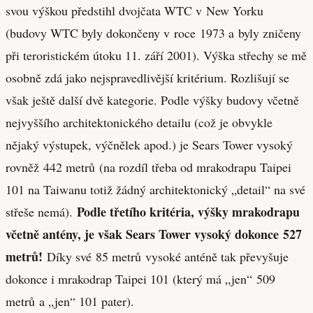
svou výškou předstihl dvojčata WTC v New Yorku
(budovy WTC byly dokončeny v roce 1973 a byly zničeny
při teroristickém útoku 11. září 2001). Výška střechy se mě
osobně zdá jako nejspravedlivější kritérium. Rozlišují se
však ještě další dvě kategorie. Podle výšky budovy včetně
nejvyššího architektonického detailu (což je obvykle
nějaký výstupek, výčnělek apod.) je Sears Tower vysoký
rovněž 442 metrů (na rozdíl třeba od mrakodrapu Taipei
101 na Taiwanu totiž žádný architektonický „detail“ na své
Podle třetího kritéria, výšky mrakodrapu
střeše nemá).
včetně antény, je však Sears Tower vysoký dokonce 527
metrů!
Díky své 85 metrů vysoké anténě tak převyšuje
dokonce i mrakodrap Taipei 101 (který má „jen“ 509
metrů a „jen“ 101 pater).