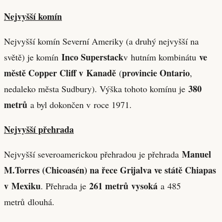
Nejvyšší komín
Nejvyšší komín Severní Ameriky (a druhý nejvyšší na
Inco Superstack
ve
světě) je komín
v hutním kombinátu
městě Copper Cliff v Kanadě
provincie Ontario
(
,
380
nedaleko města Sudbury). Výška tohoto komínu je
metrů
a byl dokončen v roce 1971.
Nejvyšší přehrada
Manuel
Nejvyšší severoamerickou přehradou je přehrada
M.Torres (Chicoasén) na řece Grijalva ve státě Chiapas
v Mexiku
261 metrů
vysoká
. Přehrada je
a 485
metrů dlouhá.