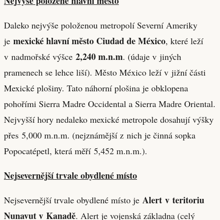
Nejvýše položené hlavní město
Daleko nejvýše položenou metropolí Severní Ameriky
mexické hlavní město Ciudad de México
je
, které leží
2,240 m
.n.m
v nadmořské výšce
. (údaje v jiných
pramenech se lehce liší). Město México leží v jižní části
Mexické plošiny. Tato náhorní plošina je obklopena
pohořími Sierra Madre Occidental a Sierra Madre Oriental.
Nejvyšší hory nedaleko mexické metropole dosahují výšky
přes 5,000 m.n.m. (nejznámější z nich je činná sopka
Popocatépetl, která měří 5,452 m.n.m.).
Nejsevernější trvale obydlené místo
Alert
v teritoriu
Nejsevernější trvale obydlené místo je
Nunavut v Kanadě
. Alert je vojenská základna (celý