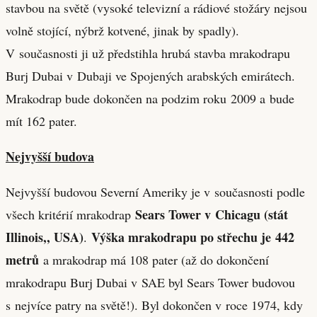
stavbou na světě (vysoké televizní a rádiové stožáry nejsou
volně stojící, nýbrž kotvené, jinak by spadly).
V současnosti ji už předstihla hrubá stavba mrakodrapu
Burj Dubai v Dubaji ve Spojených arabských emirátech.
Mrakodrap bude dokončen na podzim roku 2009 a bude
mít 162 pater.
Nejvyšší budova
Nejvyšší budovou Severní Ameriky je v současnosti podle
Sears Tower v Chicagu (stát
všech kritérií mrakodrap
Illinois,, USA)
Výška mrakodrapu po střechu je 442
.
metrů
a mrakodrap má 108 pater (až do dokončení
mrakodrapu Burj Dubai v SAE byl Sears Tower budovou
s nejvíce patry na světě!). Byl dokončen v roce 1974, kdy