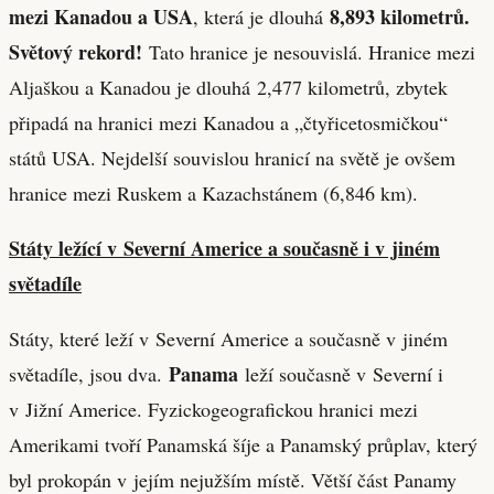
mezi Kanadou a USA
8,893 kilometrů
.
, která je dlouhá
Světový rekord!
Tato hranice je nesouvislá. Hranice mezi
Aljaškou a Kanadou je dlouhá 2,477 kilometrů, zbytek
připadá na hranici mezi Kanadou a „čtyřicetosmičkou“
států USA. Nejdelší souvislou hranicí na světě je ovšem
hranice mezi Ruskem a Kazachstánem (6,846 km).
Státy ležící v Severní Americe a současně i v jiném
světadíle
Státy, které leží v Severní Americe a současně v jiném
Panama
světadíle, jsou dva.
leží současně v Severní i
v Jižní Americe. Fyzickogeografickou hranici mezi
Amerikami tvoří Panamská šíje a Panamský průplav, který
byl prokopán v jejím nejužším místě. Větší část Panamy