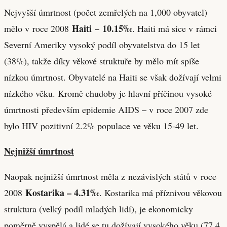
Nejvyšší úmrtnost (počet zemřelých na 1,000 obyvatel)
Haiti
10.15‰
mělo v roce 2008
–
. Haiti má sice v rámci
Severní Ameriky vysoký podíl obyvatelstva do 15 let
(38%), takže díky věkové struktuře by mělo mít spíše
nízkou úmrtnost. Obyvatelé na Haiti se však dožívají velmi
nízkého věku. Kromě chudoby je hlavní příčinou vysoké
úmrtnosti především epidemie AIDS – v roce 2007 zde
bylo HIV pozitivní 2.2% populace ve věku 15-49 let.
Nejnižší úmrtnost
Naopak nejnižší úmrtnost měla z nezávislých států v roce
Kostarika – 4.31‰
2008
. Kostarika má příznivou věkovou
struktura (velký podíl mladých lidí), je ekonomicky
poměrně vyspělá a lidé se tu dožívají vysokého věku (77.4