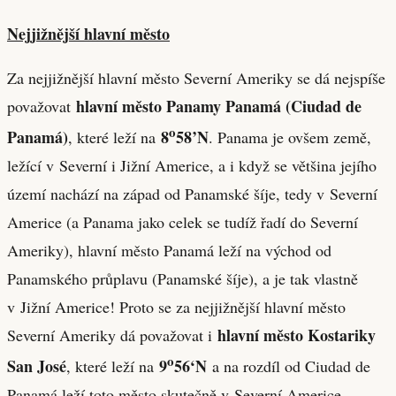
Nejjižnější hlavní město
Za nejjižnější hlavní město Severní Ameriky se dá nejspíše
hlavní město Panamy Panamá (Ciudad de
považovat
o
Panamá)
8
58’N
, které leží na
. Panama je ovšem země,
ležící v Severní i Jižní Americe, a i když se většina jejího
území nachází na západ od Panamské šíje, tedy v Severní
Americe (a Panama jako celek se tudíž řadí do Severní
Ameriky), hlavní město Panamá leží na východ od
Panamského průplavu (Panamské šíje), a je tak vlastně
v Jižní Americe! Proto se za nejjižnější hlavní město
hlavní město Kostariky
Severní Ameriky dá považovat i
o
San José
9
56‘N
, které leží na
a na rozdíl od Ciudad de
Panamá leží toto město skutečně v Severní Americe.