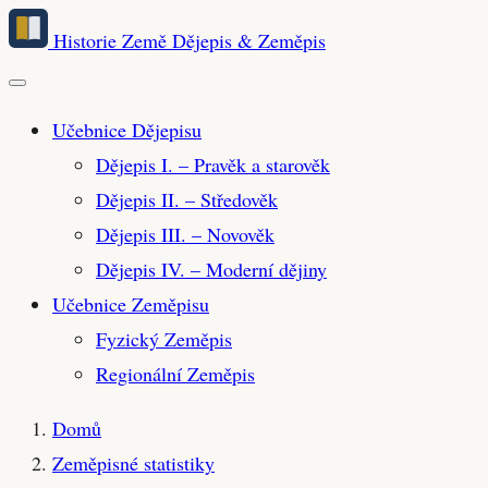
Přeskočit
Historie Země
Dějepis & Zeměpis
na
hlavní
obsah
Učebnice Dějepisu
Dějepis I. – Pravěk a starověk
Dějepis II. – Středověk
Dějepis III. – Novověk
Dějepis IV. – Moderní dějiny
Učebnice Zeměpisu
Fyzický Zeměpis
Regionální Zeměpis
Domů
Zeměpisné statistiky