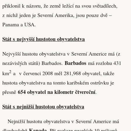
přiklonil k názoru, že země ležící na svou světadílech,
z nichž jeden je Severní Amerika, jsou pouze dvě –
Panama a USA.
Stát s nejvyšší hustotou obyvatelstva
Nejvyšší hustotu obyvatelstva v Severní Americe má (z
Barbados
nezávislých států) Barbados.
má rozlohu 431
2
km
a v červenci 2008 měl 281,968 obyvatel, takže
hustota obyvatelstva na tomto karibském ostrůvku je
654 obyvatel na kilometr čtvereční
přesně
.
Stát s nejnižší hustotou obyvatelstva
Nejnižší hustotu obyvatelstva v Severní Americe má
Kanada
dlouhodobě
. Při rozloze necelých 10 milionů