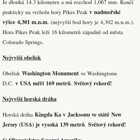
Je dlouhá 14.3 kilometru a má rozchod 1,067 mm. Končí
v nadmořské
prakticky na vrcholu hory Pikes Peak
výšce 4,301 m.n.m.
(nejvyšší bod hory je 4,302 m.n.m.).
Hora Pikes Peak leží 16 kilometrů západně od města
Colorado Springs.
Nejvyšší obelisk
Washington Monument
Obelisk
ve Washingtonu
v USA měří 169 metrů
Světový rekord!
D.C.
.
Nejvyšší horská dráha
Kingda Ka v Jacksonu ve státě New
Horská dráha
Jersey (USA) je vysoká 139 metrů
Světový rekord!
.
6) Obyvatelstvo Severní Ameriky