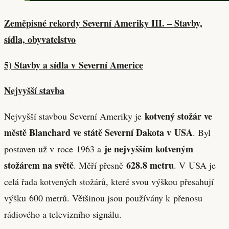
Zeměpisné rekordy Severní Ameriky III. – Stavby,
sídla, obyvatelstvo
5) Stavby a sídla v Severní Americe
Nejvyšší stavba
kotvený stožár ve
Nejvyšší stavbou Severní Ameriky je
městě Blanchard ve státě Severní Dakota v USA
. Byl
je nejvyšším kotveným
postaven už v roce 1963 a
stožárem na světě
628.8 metru
. Měří přesně
. V USA je
celá řada kotvených stožárů, které svou výškou přesahují
výšku 600 metrů. Většinou jsou používány k přenosu
rádiového a televizního signálu.