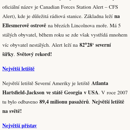
oficiální název je Canadian Forces Station Alert – CFS
na
Alert), kde je důležitá rádiová stanice. Základna leží
Ellesmerově ostrově
na březích Lincolnova moře. Má 5
stálých obyvatel, během roku se zde však vystřídá mnohem
o
82
28‘ severní
víc obyvatel nestálých. Alert leží na
šířky
Světový rekord!
.
Největší letiště
Atlanta
Největší letiště Severní Ameriky je letiště
Hartsfield-Jackson
ve státě Georgia
v USA
. V roce 2007
89,4 milionu pasažérů
Největší letiště
tu bylo odbaveno
.
na světě!
Největší přístav