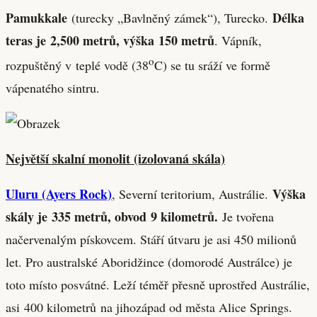
Pamukkale
Délka
(turecky „Bavlněný zámek“), Turecko.
teras je 2,500 metrů, výška 150 metrů
. Vápník,
o
rozpuštěný v teplé vodě (38
C) se tu sráží ve formě
vápenatého sintru.
Největší skalní monolit (izolovaná skála)
Uluru (Ayers Rock)
Výška
, Severní teritorium, Austrálie.
skály je 335 metrů, obvod 9 kilometrů.
Je tvořena
načervenalým pískovcem. Stáří útvaru je asi 450 milionů
let. Pro australské Aboridžince (domorodé Austrálce) je
toto místo posvátné. Leží téměř přesně uprostřed Austrálie,
asi 400 kilometrů na jihozápad od města Alice Springs.