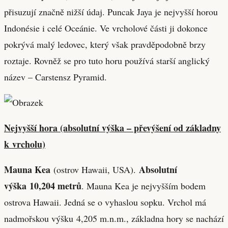
přisuzují značně nižší údaj. Puncak Jaya je nejvyšší horou
Indonésie i celé Oceánie. Ve vrcholové části ji dokonce
pokrývá malý ledovec, který však pravděpodobně brzy
roztaje. Rovněž se pro tuto horu používá starší anglický
název – Carstensz Pyramid.
Nejvyšší hora (absolutní výška – převýšení od základny
k vrcholu)
Mauna Kea
Absolutní
(ostrov Hawaii, USA).
výška
10,204 metrů
. Mauna Kea je nejvyšším bodem
ostrova Hawaii. Jedná se o vyhaslou sopku. Vrchol má
nadmořskou výšku 4,205 m.n.m., základna hory se nachází