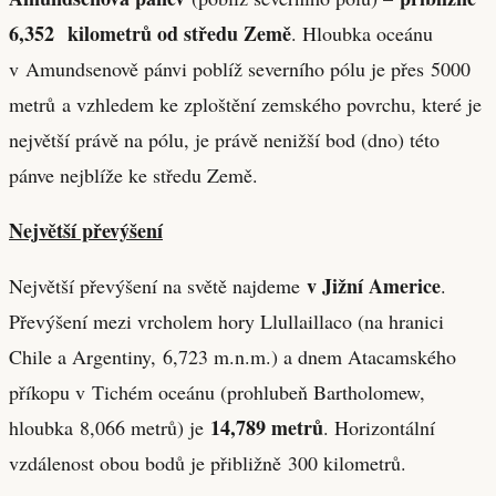
6,352 kilometrů od středu Země
. Hloubka oceánu
v Amundsenově pánvi poblíž severního pólu je přes 5000
metrů a vzhledem ke zploštění zemského povrchu, které je
největší právě na pólu, je právě nenižší bod (dno) této
pánve nejblíže ke středu Země.
Největší převýšení
v Jižní Americe
Největší převýšení na světě najdeme
.
Převýšení mezi vrcholem hory Llullaillaco (na hranici
Chile a Argentiny, 6,723 m.n.m.) a dnem Atacamského
příkopu v Tichém oceánu (prohlubeň Bartholomew,
14,789 metrů
hloubka 8,066 metrů) je
. Horizontální
vzdálenost obou bodů je přibližně 300 kilometrů.