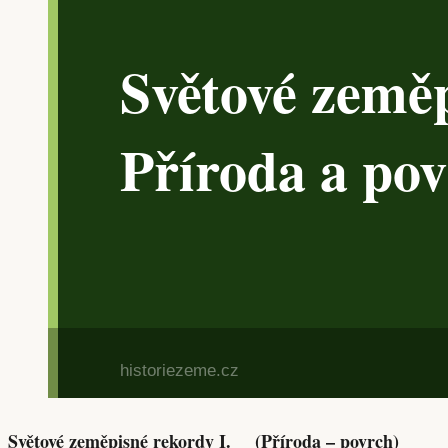
Světové zeměpisné rekordy I. (Příroda – povrch)