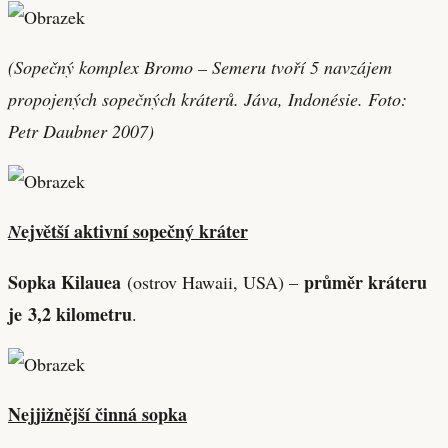
(Sopečný komplex Bromo – Semeru tvoří 5 navzájem
propojených sopečných kráterů. Jáva, Indonésie. Foto:
Petr Daubner 2007)
ejvětší aktivní sopečný kráter
N
Sopka Kilauea
průměr kráteru
(ostrov Hawaii, USA) –
je 3,2 kilometru
.
Nejjižnější činná sopka