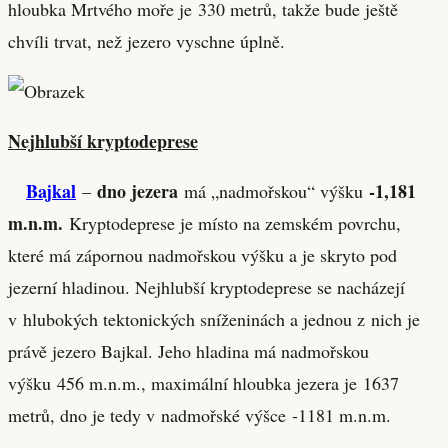
hloubka Mrtvého moře je 330 metrů, takže bude ještě
chvíli trvat, než jezero vyschne úplně.
Nejhlubší kryptodeprese
Bajkal
dno jezera
-1,181
–
má „nadmořskou“ výšku
m
.n.m.
Kryptodeprese je místo na zemském povrchu,
které má zápornou nadmořskou výšku a je skryto pod
jezerní hladinou. Nejhlubší kryptodeprese se nacházejí
v hlubokých tektonických sníženinách a jednou z nich je
právě jezero Bajkal. Jeho hladina má nadmořskou
výšku 456 m.n.m., maximální hloubka jezera je 1637
metrů, dno je tedy v nadmořské výšce -1181 m.n.m.