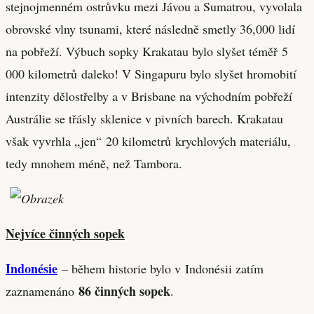
stejnojmenném ostrůvku mezi Jávou a Sumatrou, vyvolala
obrovské vlny tsunami, které následně smetly 36,000 lidí
na pobřeží. Výbuch sopky Krakatau bylo slyšet téměř 5
000 kilometrů daleko! V Singapuru bylo slyšet hromobití
intenzity dělostřelby a v Brisbane na východním pobřeží
Austrálie se třásly sklenice v pivních barech. Krakatau
však vyvrhla „jen“ 20 kilometrů krychlových materiálu,
tedy mnohem méně, než Tambora.
Nejvíce činných sopek
Indonésie
– během historie bylo v Indonésii zatím
86 činných sopek
zaznamenáno
.