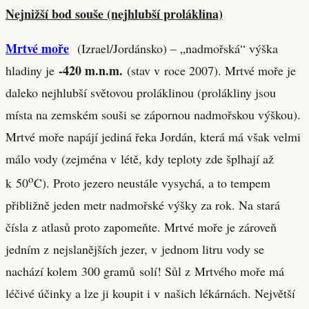
Nejnižší bod souše (nejhlubší proláklina)
Mrtvé moře
(Izrael/Jordánsko) – „nadmořská“ výška
-420 m
.n.m.
hladiny je
(stav v roce 2007). Mrtvé moře je
daleko nejhlubší světovou proláklinou (prolákliny jsou
místa na zemském souši se zápornou nadmořskou výškou).
Mrtvé moře napájí jediná řeka Jordán, která má však velmi
málo vody (zejména v létě, kdy teploty zde šplhají až
o
k 50
C). Proto jezero neustále vysychá, a to tempem
přibližně jeden metr nadmořské výšky za rok. Na stará
čísla z atlasů proto zapomeňte. Mrtvé moře je zároveň
jedním z nejslanějších jezer, v jednom litru vody se
nachází kolem 300 gramů solí! Sůl z Mrtvého moře má
léčivé účinky a lze ji koupit i v našich lékárnách. Největší