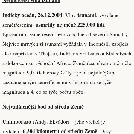
Indický oceán, 26.12.2004
tsunami
. Vlny
, vyvolané
usmrtily nejméně 225,000 lidí
zemětřesením,
.
Epicentrum zemětřesení bylo západně od severní Sumatry.
Nejvíce mrtvých si tsunami vyžádala v Indonésii, zabíjela
ale i například v Thajsku, Indii, na Srí Lance a Maledivách
a dokonce i ve východní Africe. Zemětřesení samotné mělo
magnitudo 9,0 Richterovy škály a je 5. nejsilnějším
zaznamenaným zemětřesením v historii co se týče
magnituda a 4. co se týče počtu obětí.
Nejvzdálenější bod od středu Země
Chimborazo
(Andy, Ekvádor) – jeho vrchol je
6,384 kilometrů
od středu Země
vzdálen
. Díky