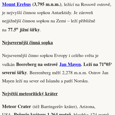
Mount Erebus
(3,795 m.n.m.)
, ležící na Rossově ostrově,
je nejvyšší činnou sopkou Antarktidy. Je zároveň
nejjižnější činnou sopkou na Zemi – leží přibližně
o
77.5
jižní šířky
na
.
Nejsevernější činná sopka
Nejsevernější činno sopkou Evropy i celého světa je
o
Beereberg na ostrově
Jan Mayen
. Leží na 71
05‘
vulkán
severní šířky
. Beerenberg měří 2,278 m.n.m. Ostrov Jan
Mayen leží na sever od Islandu a patří Norsku.
Největší meteoritický kráter
Meteor Crater
(též Barringerův kráter), Arizona,
Průměr kráteru 1,264 metrů
USA.
, hloubka 174 metrů.