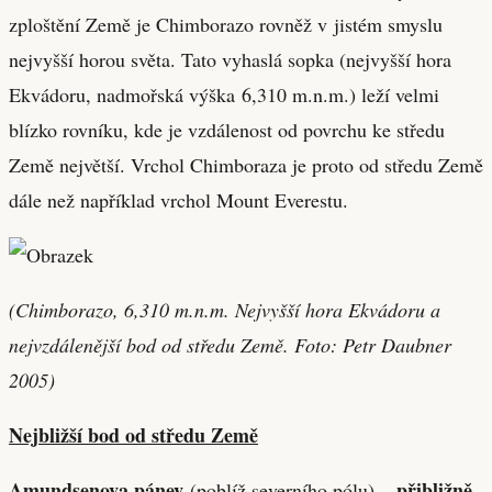
zploštění Země je Chimborazo rovněž v jistém smyslu
nejvyšší horou světa. Tato vyhaslá sopka (nejvyšší hora
Ekvádoru, nadmořská výška 6,310 m.n.m.) leží velmi
blízko rovníku, kde je vzdálenost od povrchu ke středu
Země největší. Vrchol Chimboraza je proto od středu Země
dále než například vrchol Mount Everestu.
(Chimborazo, 6,310 m.n.m. Nejvyšší hora Ekvádoru a
nejvzdálenější bod od středu Země. Foto: Petr Daubner
2005)
Nejbližší bod od středu Země
Amundsenova pánev
přibližně
(poblíž severního pólu) –