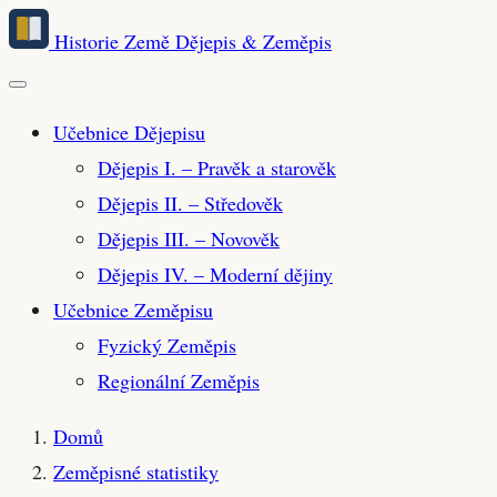
Přeskočit
Historie Země
Dějepis & Zeměpis
na
hlavní
obsah
Učebnice Dějepisu
Dějepis I. – Pravěk a starověk
Dějepis II. – Středověk
Dějepis III. – Novověk
Dějepis IV. – Moderní dějiny
Učebnice Zeměpisu
Fyzický Zeměpis
Regionální Zeměpis
Domů
Zeměpisné statistiky