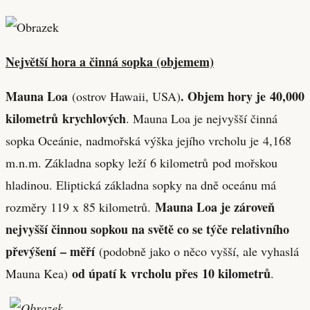
Největší hora a činná sopka (objemem)
Mauna Loa
. Objem hory je 40,000
(ostrov Hawaii, USA)
kilometrů krychlových
. Mauna Loa je nejvyšší činná
sopka Oceánie, nadmořská výška jejího vrcholu je 4,168
m.n.m. Základna sopky leží 6 kilometrů pod mořskou
hladinou. Eliptická základna sopky na dně oceánu má
Mauna Loa je zároveň
rozměry 119 x 85 kilometrů.
nejvyšší činnou sopkou na světě co se týče relativního
převýšení
– měří
(podobně jako o něco vyšší, ale vyhaslá
od úpatí k vrcholu přes 10 kilometrů
Mauna Kea)
.