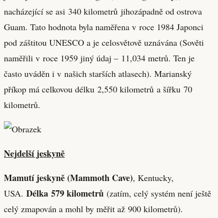
nacházející se asi 340 kilometrů jihozápadně od ostrova
Guam. Tato hodnota byla naměřena v roce 1984 Japonci
pod záštitou UNESCO a je celosvětově uznávána (Sověti
naměřili v roce 1959 jiný údaj – 11,034 metrů. Ten je
často uváděn i v našich starších atlasech). Marianský
příkop má celkovou délku 2,550 kilometrů a šířku 70
kilometrů.
Nejdelší jeskyně
Mamutí jeskyně (Mammoth Cave)
, Kentucky,
Délka 579 kilometrů
USA.
(zatím, celý systém není ještě
celý zmapován a mohl by měřit až 900 kilometrů).