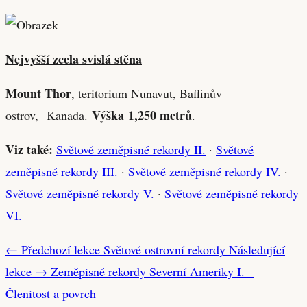
Nejvyšší zcela svislá stěna
Mount Thor
, teritorium Nunavut, Baffinův
Výška 1,250 metrů
ostrov, Kanada.
.
Viz také:
Světové zeměpisné rekordy II.
·
Světové
zeměpisné rekordy III.
·
Světové zeměpisné rekordy IV.
·
Světové zeměpisné rekordy V.
·
Světové zeměpisné rekordy
VI.
← Předchozí lekce
Světové ostrovní rekordy
Následující
lekce →
Zeměpisné rekordy Severní Ameriky I. –
Členitost a povrch