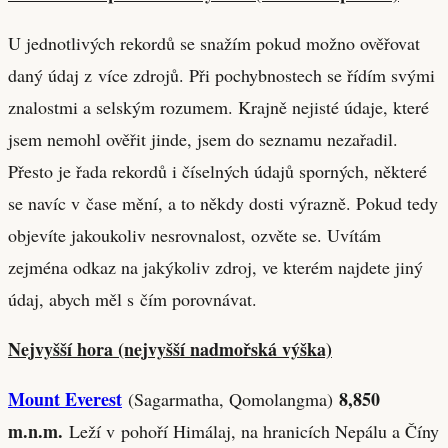
U jednotlivých rekordů se snažím pokud možno ověřovat
daný údaj z více zdrojů. Při pochybnostech se řídím svými
znalostmi a selským rozumem. Krajně nejisté údaje, které
jsem nemohl ověřit jinde, jsem do seznamu nezařadil.
Přesto je řada rekordů i číselných údajů sporných, některé
se navíc v čase mění, a to někdy dosti výrazně. Pokud tedy
objevíte jakoukoliv nesrovnalost, ozvěte se. Uvítám
zejména odkaz na jakýkoliv zdroj, ve kterém najdete jiný
údaj, abych měl s čím porovnávat.
Nejvyšší hora (nejvyšší nadmořská výška)
Mount Everest
8,850
(Sagarmatha, Qomolangma)
m
.n.m.
Leží v pohoří Himálaj, na hranicích Nepálu a Číny