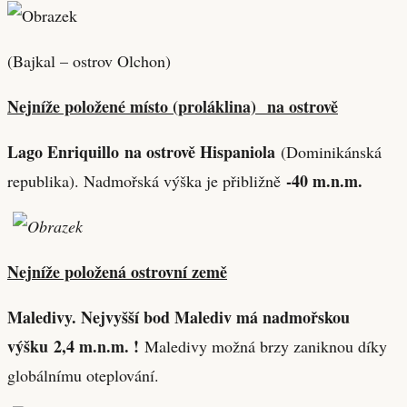
(Bajkal – ostrov Olchon)
Nejníže položené místo (proláklina) na ostrově
Lago Enriquillo
na ostrově Hispaniola
(Dominikánská
-40 m.n.m.
republika). Nadmořská výška je přibližně
Nejníže položená ostrovní země
Maledivy. Nejvyšší bod Malediv má nadmořskou
výšku 2,4 m.n.m. !
Maledivy možná brzy zaniknou díky
globálnímu oteplování.