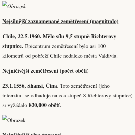
Nejsilnější zaznamenané zemětřesení (magnitudo)
Chile, 22.5.1960. Mělo sílu 9,5 stupně Richterovy
stupnice.
Epicentrum zemětřesení bylo asi 100
kilometrů od pobřeží Chile nedaleko města Valdivia.
Nejničivější zemětřesení (počet obětí)
23.1.1556, Shansi, Čína
. Toto zemětřesení (jeho
intenzita se odhaduje na cca stupeň 8 Richterovy stupnice)
830,000 obětí
si vyžádalo
.
Nejničivější vlna tsunami