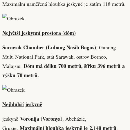
Maximální naměřená hloubka jeskyně je zatím 118 metrů.
Největší jeskynní prostora (dóm)
Sarawak Chamber (Lubang Nasib Bagus)
, Gunung
Mulu National Park, stát Sarawak, ostrov Borneo,
Dóm má délku 700 metrů, šířku 396 metrů a
Malajsie.
výšku 70 metrů.
Nejhlubší jeskyně
Voronija (Voronya)
jeskyně
, Abcházie,
Maximální hloubka jeskyně je 2,140 metrů
Gruzie.
.