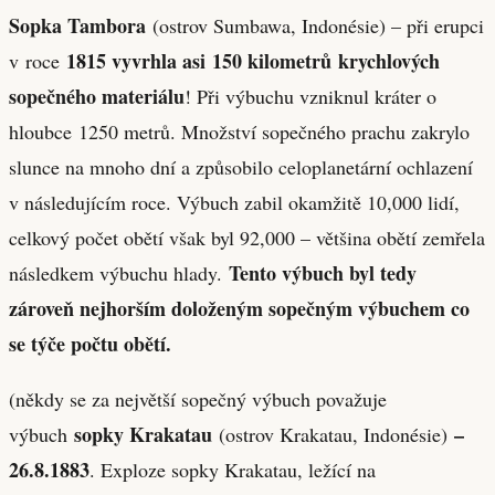
Sopka Tambora
(ostrov Sumbawa, Indonésie) – při erupci
1815 vyvrhla asi 150 kilometrů krychlových
v roce
sopečného materiálu
! Při výbuchu vzniknul kráter o
hloubce 1250 metrů. Množství sopečného prachu zakrylo
slunce na mnoho dní a způsobilo celoplanetární ochlazení
v následujícím roce. Výbuch zabil okamžitě 10,000 lidí,
celkový počet obětí však byl 92,000 – většina obětí zemřela
Tento výbuch byl tedy
následkem výbuchu hlady.
zároveň nejhorším doloženým sopečným výbuchem co
se týče počtu obětí.
(někdy se za největší sopečný výbuch považuje
sopky Krakatau
–
výbuch
(ostrov Krakatau, Indonésie)
26.8.1883
. Exploze sopky Krakatau, ležící na