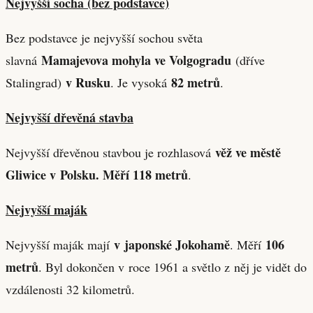
Nejvyšší socha (bez podstavce)
Bez podstavce je nejvyšší sochou světa
Mamajevova mohyla ve Volgogradu
slavná
(dříve
v Rusku
82 metrů
Stalingrad)
. Je vysoká
.
Nejvyšší dřevěná stavba
věž ve městě
Nejvyšší dřevěnou stavbou je rozhlasová
Gliwice v Polsku. Měří 118 metrů
.
Nejvyšší maják
v japonské Jokohamě
106
Nejvyšší maják mají
. Měří
metrů
. Byl dokončen v roce 1961 a světlo z něj je vidět do
vzdálenosti 32 kilometrů.