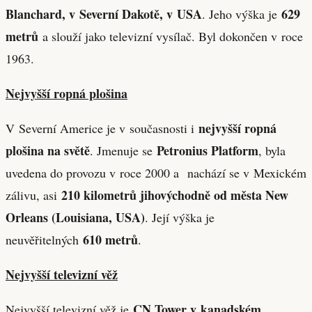
Blanchard, v Severní Dakotě, v USA
629
. Jeho výška je
metrů
a slouží jako televizní vysílač. Byl dokončen v roce
1963.
Nejvyšší ropná plošina
nejvyšší ropná
V Severní Americe je v současnosti i
plošina na světě
Petronius Platform
. Jmenuje se
, byla
uvedena do provozu v roce 2000 a nachází se v Mexickém
210 kilometrů jihovýchodně od města New
zálivu, asi
Orleans (Louisiana, USA)
. Její výška je
610 metrů
neuvěřitelných
.
Nejvyšší televizní věž
CN Tower v kanadském
Nejvyšší televizní věž je