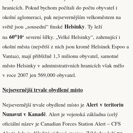
hranicích. Pokud bychom počítali do počtu obyvatel i
okolní aglomeraci, pak nejsevernějším velkoměstem na
Helsinky
světě jsou „sousední“ finské
. Ty leží
o
60
10‘
na
severní šířky. „Velké Helsinky“, zahrnující i
okolní města (největší z nich jsou kromě Helsinek Espoo a
Vantaa), mají přibližně 1,3 milionu obyvatel, samotné
město Helsinky v administrativních hranicích však mělo
v roce 2007 jen 569,000 obyvatel.
Nejsevernější trvale obydlené místo
Alert
v teritoriu
Nejsevernější trvale obydlené místo je
Nunavut v Kanadě
. Alert je vojenská základna (celý
oficiální název je Canadian Forces Station Alert – CFS
na
Alert), kde je důležitá rádiová stanice. Základna leží