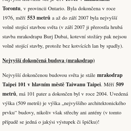
Torontu
, v provincii Ontario. Byla dokončena v roce
553 metrů
1976, měří
a až do září 2007 byla nejvyšší
volně stojící stavbou světa (v září 2007 ji přerostla hrubá
stavba mrakodrapu Burj Dubai, kotevní stožáry pak nejsou
volně stojící stavby, protože bez kotvících lan by spadly).
Nejvyšší dokončená budova (mrakodrap)
mrakodrap
Nejvyšší dokončenou budovou světa je stále
Taipei 101
v hlavním městě Taiwanu Taipei
509
. Měří
metrů
, má 101 pater a dokončen byl v roce 2004. Uvedená
výška (509 metrů) je výška „nejvyššího architektonického
prvku“ budovy, nikoliv však střechy ani antény (v tomto
případě se jedná o jakýsi výstupek či špičku)!