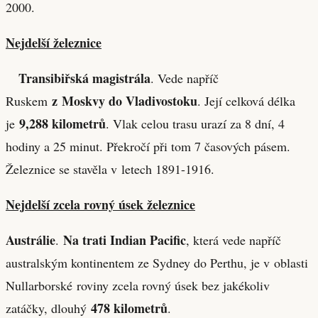
2000.
Nejdelší železnice
Transibiřská magistrála
. Vede napříč
z Moskvy do Vladivostoku
Ruskem
. Její celková délka
9,288 kilometrů
je
. Vlak celou trasu urazí za 8 dní, 4
hodiny a 25 minut. Překročí při tom 7 časových pásem.
Železnice se stavěla v letech 1891-1916.
Nejdelší zcela rovný úsek železnice
Austrálie
Na trati Indian Pacific
.
, která vede napříč
australským kontinentem ze Sydney do Perthu, je v oblasti
Nullarborské roviny zcela rovný úsek bez jakékoliv
478 kilometrů
zatáčky, dlouhý
.