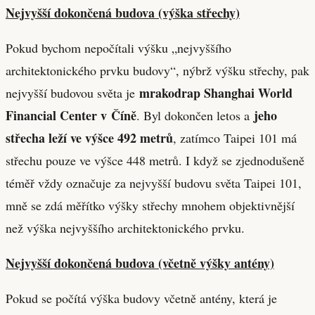
Nejvyšší dokončená budova (výška střechy)
Pokud bychom nepočítali výšku „nejvyššího
architektonického prvku budovy“, nýbrž výšku střechy, pak
mrakodrap Shanghai World
nejvyšší budovou světa je
Financial Center v Číně
jeho
. Byl dokončen letos a
střecha leží ve výšce 492 metrů
, zatímco Taipei 101 má
střechu pouze ve výšce 448 metrů. I když se zjednodušeně
téměř vždy označuje za nejvyšší budovu světa Taipei 101,
mně se zdá měřítko výšky střechy mnohem objektivnější
než výška nejvyššího architektonického prvku.
Nejvyšší dokončená budova (včetně výšky antény)
Pokud se počítá výška budovy včetně antény, která je