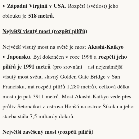
v Západní Virginii v USA
. Rozpětí (světlost) jeho
518 metrů
oblouku je
.
Největší visutý most (rozpětí pilířů)
Akashi-Kaikyo
Největší visutý most na světě je most
v Japonsku
rozpětí jeho
. Byl dokončen v roce 1998 a
pilířů je 1991 metrů
(pro srovnání – asi nejznámější
visutý most světa, slavný Golden Gate Bridge v San
Francisku, má rozpětí pilířů 1,280 metrů), celková délka
mostu je pak 3911 metrů. Most Akashi-Kaikyo vede přes
průliv Setonaikai z ostrova Honšú na ostrov Šikoku a jeho
stavba stála 7,5 miliardy dolarů.
Největší zavěšený most (rozpětí pilířů)