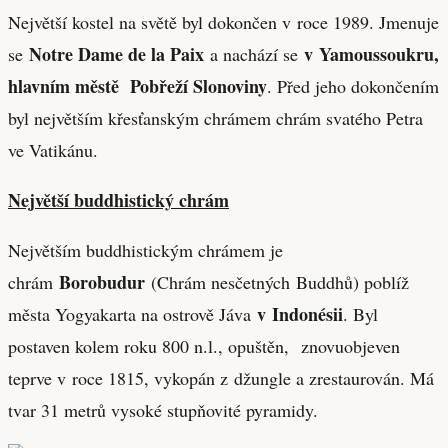
Největší kostel na světě byl dokončen v roce 1989. Jmenuje
Notre Dame de la Paix
v Yamoussoukru,
se
a nachází se
hlavním městě Pobřeží Slonoviny
. Před jeho dokončením
byl největším křesťanským chrámem chrám svatého Petra
ve Vatikánu.
Největší buddhistický chrám
Největším buddhistickým chrámem je
Borobudur
chrám
(Chrám nesčetných Buddhů) poblíž
v Indonésii
města Yogyakarta na ostrově Jáva
. Byl
postaven kolem roku 800 n.l., opuštěn, znovuobjeven
teprve v roce 1815, vykopán z džungle a zrestaurován. Má
tvar 31 metrů vysoké stupňovité pyramidy.