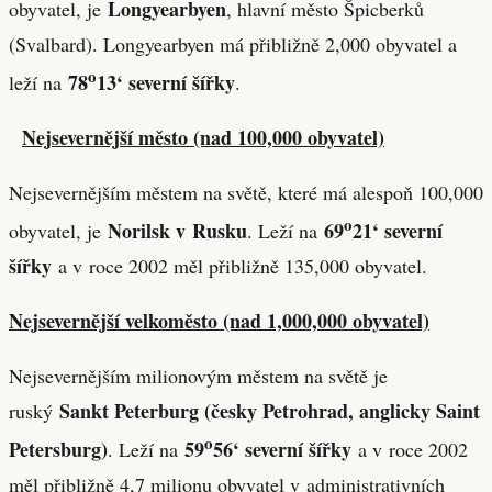
Longyearbyen
obyvatel, je
, hlavní město Špicberků
(Svalbard). Longyearbyen má přibližně 2,000 obyvatel a
o
78
13‘ severní šířky
leží na
.
Nejsevernější město (nad 100,000 obyvatel)
Nejsevernějším městem na světě, které má alespoň 100,000
o
Norilsk v Rusku
69
21‘ severní
obyvatel, je
. Leží na
šířky
a v roce 2002 měl přibližně 135,000 obyvatel.
Nejsevernější velkoměsto (nad 1,000,000 obyvatel)
Nejsevernějším milionovým městem na světě je
Sankt Peterburg (česky Petrohrad, anglicky Saint
ruský
o
Petersburg)
59
56‘ severní šířky
. Leží na
a v roce 2002
měl přibližně 4,7 milionu obyvatel v administrativních