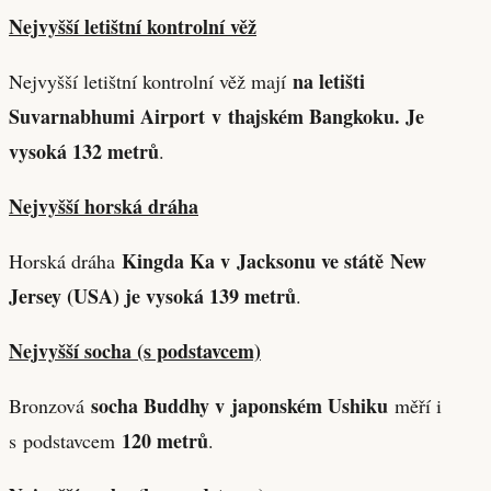
Nejvyšší letištní kontrolní věž
na letišti
Nejvyšší letištní kontrolní věž mají
Suvarnabhumi Airport
v thajském Bangkoku. Je
vysoká 132 metrů
.
Nejvyšší horská dráha
Kingda Ka v Jacksonu ve státě New
Horská dráha
Jersey (USA) je vysoká 139 metrů
.
Nejvyšší socha (s podstavcem)
socha Buddhy v japonském Ushiku
Bronzová
měří i
120 metrů
s podstavcem
.