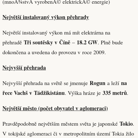
Největší instalovaný výkon přehrady
Největší instalovaný výkon má mít elektrárna na
Tři soutěsky v Číně
18.2 GW
přehradě
–
. Plně bude
dokončena a uvedena do provozu v roce 2009.
Nejvyšší přehrada
Rogun
na
Nejvyšší přehrada na světě se jmenuje
a leží
řece Vachš v Tádžikistánu
335 metrů
. Výška hráze je
.
Největší město (počet obyvatel v aglomeraci)
Tokio
Pravděpodobně největším městem světa je japonské
.
V tokijské aglomeraci či v metropolitním území Tokia žilo