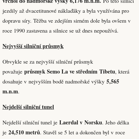
vrchol do nadmořské výšky 6,176 m.n.m.
Po této silnici
jezdily až dvacetitunové náklaďáky a byla využívána pro
dopravu síry. Těžba ve zdejším sirném dole byla ovšem v
roce 1990 zastavena a silnice se už dnes nepoužívá.
Nejvyšší silniční průsmyk
Obvykle se za nejvyšší silniční průsmyk
průsmyk Semo La ve středním Tibetu
považuje
, která
5,565
dosahuje v nejvyšším bodě nadmořské výšky
m.n.m
.
Nejdelší silniční tunel
Laerdal v Norsku
Nejdelší silniční tunel je
. Jeho délka
24,510 metrů
je
. Stavěl se 5 let a dokončen byl v roce