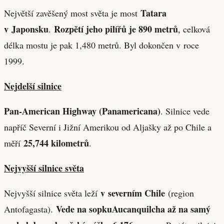
Tatara
Největší zavěšený most světa je most
v Japonsku
Rozpětí jeho pilířů je 890 metrů
.
, celková
délka mostu je pak 1,480 metrů. Byl dokončen v roce
1999.
Nejdelší silnice
Pan-American Highway (Panamericana)
. Silnice vede
napříč Severní i Jižní Amerikou od Aljašky až po Chile a
25,744 kilometrů
měří
.
Nejvyšší silnice světa
v severním Chile
Nejvyšší silnice světa leží
(region
Vede na sopku
Aucanquilcha až na samý
Antofagasta).