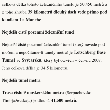
celková délka tohoto železničního tunelu je 50,450 metrů a
39 kilometrů dlouhý úsek vede přímo pod
z toho zhruba
kanálem La Manche
.
Nejdelší čistě pozemní železniční tunel
Nejdelší čistě pozemní železniční tunel (který nevede pod
Lötschberg Base
mořem a nepočítáme-li tunely metra) je
Tunnel
Švýcarsku
ve
, který byl otevřen v červnu 2007.
Jeho celková délka je 34,5 kilometru.
Nejdelší tunel metra
Trasa číslo 9 moskevského metra
(Serpuchovsko-
41,500 metrů
Timirjaževskaja) je dlouhá
.