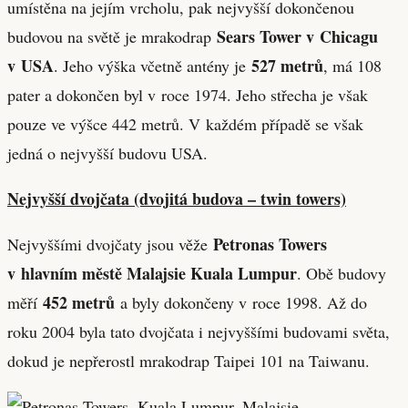
umístěna na jejím vrcholu, pak nejvyšší dokončenou
Sears Tower v Chicagu
budovou na světě je mrakodrap
v USA
527 metrů
. Jeho výška včetně antény je
, má 108
pater a dokončen byl v roce 1974. Jeho střecha je však
pouze ve výšce 442 metrů. V každém případě se však
jedná o nejvyšší budovu USA.
Nejvyšší dvojčata (dvojitá budova – twin towers)
Petronas Towers
Nejvyššími dvojčaty jsou věže
v hlavním městě Malajsie Kuala Lumpur
. Obě budovy
452 metrů
měří
a byly dokončeny v roce 1998. Až do
roku 2004 byla tato dvojčata i nejvyššími budovami světa,
dokud je nepřerostl mrakodrap Taipei 101 na Taiwanu.