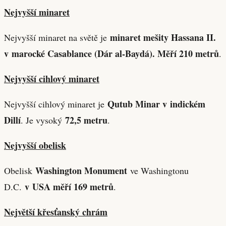
Nejvyšší minaret
minaret mešity Hassana II.
Nejvyšší minaret na světě je
v marocké Casablance (Dár al-Baydá). Měří 210 metrů
.
Nejvyšší cihlový minaret
Qutub Minar v indickém
Nejvyšší cihlový minaret je
Dillí
72,5 metru
. Je vysoký
.
Nejvyšší obelisk
Washington Monument
Obelisk
ve Washingtonu
v USA měří 169 metrů
D.C.
.
Největší křesťanský chrám