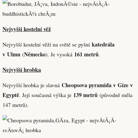
Nejvyšší kostelní věž
katedrála
Nejvyšší kostelní věží na světě se pyšní
v Ulmu
Německo
161 metrů
(
). Je vysoká
.
Nejvyšší hrobka
Cheopsova pyramida v Gíze v
Nejvyšší hrobka je slavná
Egyptě
139 metrů
. Její současná výška je
(původně měla
147 metrů).