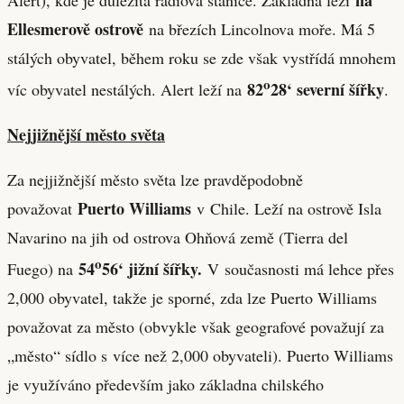
Ellesmerově ostrově
na březích Lincolnova moře. Má 5
stálých obyvatel, během roku se zde však vystřídá mnohem
o
82
28‘ severní šířky
víc obyvatel nestálých. Alert leží na
.
Nejjižnější město světa
Za nejjižnější město světa lze pravděpodobně
Puerto Williams
považovat
v Chile. Leží na ostrově Isla
Navarino na jih od ostrova Ohňová země (Tierra del
o
54
56‘ jižní šířky.
Fuego) na
V současnosti má lehce přes
2,000 obyvatel, takže je sporné, zda lze Puerto Williams
považovat za město (obvykle však geografové považují za
„město“ sídlo s více než 2,000 obyvateli). Puerto Williams
je využíváno především jako základna chilského