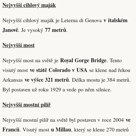
Nejvyšší cihlový maják
v italském
Nejvyšší cihlový maják je Leterna di Genova
Janově
77 metrů
. Je vysoký
.
Nejvyšší most
Royal Gorge Bridge
Nejvyšší most na světě je
. Tento
ve státě Colorado v USA
visutý most
se klene nad řekou
ve výšce 321 metrů
Arkansas
. Délka mostu je 384 metrů.
Byl postaven už roku 1929 a vede po něm silnice.
Nejvyšší mostní pilíř
ve
Nejvyšší mostní pilíř na světě byl postaven v roce 2004
Francii
u Millau
. Visutý most
, který se klene 270 metrů