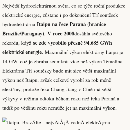
Největší hydroelektrárnou světa, co se týče roční produkce
elektrické energie, zůstane i po dokončení Tří soutěsek
Itaipu na řece Paraná (hranice
hydroelektrárna
Brazílie/Paraguay)
V roce 2008
.
dosáhla světového
se zde vyrobilo přesně 94,685 GWh
rekordu, když
elektrické energie
. Maximální výkon elektrárny Itaipu je
14 GW, což je zhruba sedmkrát více než výkon Temelína.
Elektrárna Tři soutěsky bude mít sice větší maximální
výkon než Itaipu, avšak celkově vyrobí za rok méně
elektřiny, protože řeka Chang Jiang v Číně má větší
výkyvy v režimu odtoku během roku než řeka Paraná a
tudíž po většinu roku nemůže jet na maximální výkon.