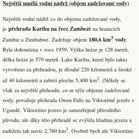
Největší umělá vodní nádrž (objem zadržované vody)
Největší vodní nádrž co do objemu zadržované vody,
přehrada Kariba na řece Zambezi
je
na hranicích
3
180,6 km
vody
Zambie a Zimbabwe. Zadržuje objem
.
Byla dokončena v roce 1959. Výška hráze je 128 metrů,
délka hráze je 579 metrů. Lake Kariba, které bylo takto
vytvořeno za přehradou, je dlouhé 220 kilometrů a široké
2
až 40 kilometrů a zabírá plochu 5,400 km
. (Někdy se
však za největší přehradu, co se týče objemu zadržované
vody, považuje přehrada Owen Falls na Viktoriině jezeře v
Ugandě. Viktoriino jezero je samozřejmě přírodního
původu, ale díky této přehradě se zvýšila hladina jezera a
3
zadržela tak navíc 2,760 km
. Osobně bych ale Viktoriino