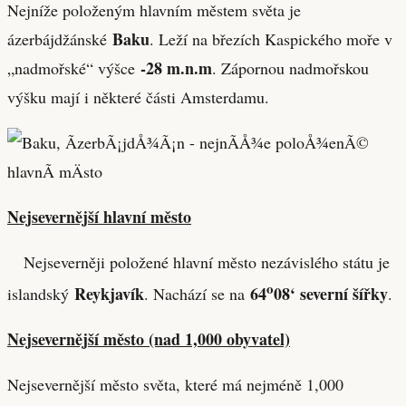
Nejníže položeným hlavním městem světa je
Baku
ázerbájdžánské
. Leží na březích Kaspického moře v
-28 m.n.m
„nadmořské“ výšce
. Zápornou nadmořskou
výšku mají i některé části Amsterdamu.
Nejsevernější hlavní město
Nejseverněji položené hlavní město nezávislého státu je
o
Reykjavík
64
08‘ severní šířky
islandský
. Nachází se na
.
Nejsevernější město (nad 1,000 obyvatel)
Nejsevernější město světa, které má nejméně 1,000