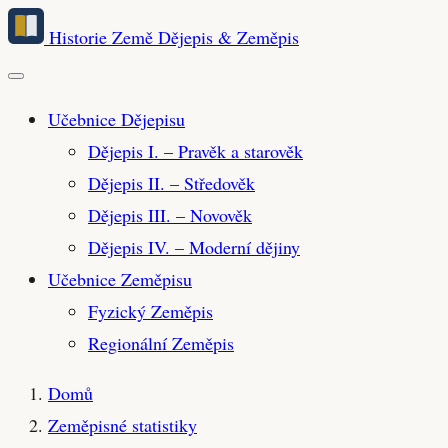
Přeskočit
Historie Země
Dějepis & Zeměpis
na
hlavní
obsah
Učebnice Dějepisu
Dějepis I. – Pravěk a starověk
Dějepis II. – Středověk
Dějepis III. – Novověk
Dějepis IV. – Moderní dějiny
Učebnice Zeměpisu
Fyzický Zeměpis
Regionální Zeměpis
Domů
Zeměpisné statistiky