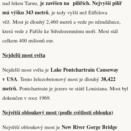
je zavěšen na pilířích. Nejvyšší pilíř
nad řekou Tarnu,
má výšku 343 metrů
, je tedy vyšší než Eiffelova
věž.
Most je dlouhý 2,460 metrů a vede po němdálnice,
která vede z Paříže ke Středozemnímu moři. Most stál
celkem 400 milionů eur.
Nejdelší most světa
Lake Pontchartrain Causeway
Nejdelší most světa je
v USA
38,422
. Tento železobetonový most je dlouhý
metrů.
Pontchartrain je jezero ve státě Louisiana. Most byl
dokončen v roce 1969.
Největší obloukový most (podle světlosti oblouku)
New River Gorge Bridge
Největší obloukový most je