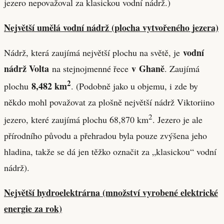
jezero nepovažoval za klasickou vodní nádrž.)
Největší umělá vodní nádrž (plocha vytvořeného jezera)
vodní
Nádrž, která zaujímá největší plochu na světě, je
nádrž Volta
v Ghaně
na stejnojmenné řece
. Zaujímá
2
8,482 km
plochu
. (Podobně jako u objemu, i zde by
někdo mohl považovat za plošně největší nádrž Viktoriino
2
jezero, které zaujímá plochu 68,870 km
. Jezero je ale
přírodního původu a přehradou byla pouze zvýšena jeho
hladina, takže se dá jen těžko označit za „klasickou“ vodní
nádrž).
Největší hydroelektrárna (množství vyrobené elektrické
energie za rok)