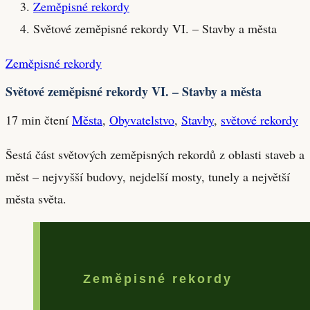
Zeměpisné rekordy
Světové zeměpisné rekordy VI. – Stavby a města
Zeměpisné rekordy
Světové zeměpisné rekordy VI. – Stavby a města
17 min čtení
Města
,
Obyvatelstvo
,
Stavby
,
světové rekordy
Šestá část světových zeměpisných rekordů z oblasti staveb a
měst – nejvyšší budovy, nejdelší mosty, tunely a největší
města světa.