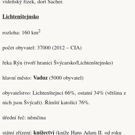
vídeňský řízek, dort Sacher.
Lichtenštejnsko
2
rozloha: 160 km
počet obyvatel: 37000 (2012 – CIA)
řeka Rýn (tvoří hranici Švýcarsko/Lichtenštejnsko)
Vaduz
hlavní město:
(5000 obyvatel)
obyvatelstvo: Lichtenštejnci 66%, ostatní 34% (většina z
nich jsou Švýcaři). Římští katolíci 76%.
úřední řeč: němčina
knížectví
státní zřízení:
(kníže Hans Adam II. od roku