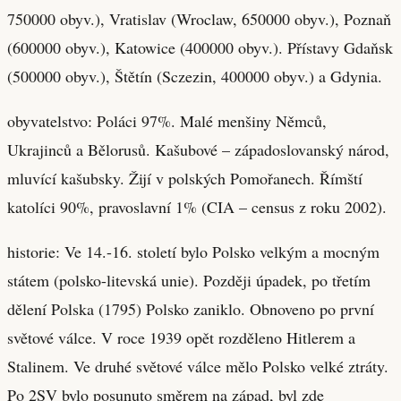
750000 obyv.), Vratislav (Wroclaw, 650000 obyv.), Poznaň
(600000 obyv.), Katowice (400000 obyv.). Přístavy Gdaňsk
(500000 obyv.), Štětín (Sczezin, 400000 obyv.) a Gdynia.
obyvatelstvo: Poláci 97%. Malé menšiny Němců,
Ukrajinců a Bělorusů. Kašubové – západoslovanský národ,
mluvící kašubsky. Žijí v polských Pomořanech. Římští
katolíci 90%, pravoslavní 1% (CIA – census z roku 2002).
historie: Ve 14.-16. století bylo Polsko velkým a mocným
státem (polsko-litevská unie). Později úpadek, po třetím
dělení Polska (1795) Polsko zaniklo. Obnoveno po první
světové válce. V roce 1939 opět rozděleno Hitlerem a
Stalinem. Ve druhé světové válce mělo Polsko velké ztráty.
Po 2SV bylo posunuto směrem na západ, byl zde