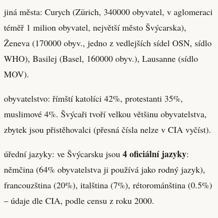
jiná města: Curych (Zürich, 340000 obyvatel, v aglomeraci
téměř 1 milion obyvatel, největší město Švýcarska),
Ženeva (170000 obyv., jedno z vedlejších sídel OSN, sídlo
WHO), Basilej (Basel, 160000 obyv.), Lausanne (sídlo
MOV).
obyvatelstvo: římští katolíci 42%, protestanti 35%,
muslimové 4%. Švýcaři tvoří velkou většinu obyvatelstva,
zbytek jsou přistěhovalci (přesná čísla nelze v CIA vyčíst).
4 oficiální jazyky
úřední jazyky: ve Švýcarsku jsou
:
němčina (64% obyvatelstva ji používá jako rodný jazyk),
francouzština (20%), italština (7%), rétorománština (0.5%)
– údaje dle CIA, podle censu z roku 2000.