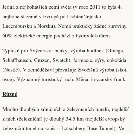
Jedna z nejbohatších zemí světa (v roce 2011 to byla 4.
nejbohatší země v Evropě po Lichtenštejnsku,
Lucembursku a Norsku). Nemá prakticky žádné suroviny.
60% elektrické energie pochází z hydroelektráren.
Typické pro Švýcarsko: banky, výroba hodinek (Omega,
Schaffhausen, Citizen, Swatch), farmacie, sýry, čokoláda
(Nestlé). V zemědělství převažuje živočišná výroba (skot,
ovce). Významný turistický ruch. Měna: švýcarský frank.
Různé
Mnoho dlouhých silničních a železničních tunelů, nejdelší
z nich (železniční) je dlouhý 34.5 km (nejdelší evropský
železniční tunel na souši – Lötschberg Base Tunnel). Ve