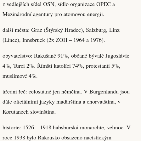
z vedlejších sídel OSN, sídlo organizace OPEC a
Mezinárodní agentury pro atomovou energii.
další města: Graz (Štýrský Hradec), Salzburg, Linz
(Linec), Innsbruck (2x ZOH – 1964 a 1976).
obyvatelstvo: Rakušané 91%, občané bývalé Jugoslávie
4%, Turci 2%. Římští katolíci 74%, protestanti 5%,
muslimové 4%.
úřední řeč: celostátně jen němčina. V Burgenlandu jsou
dále oficiálními jazyky maďarština a chorvatština, v
Korutanech slovinština.
historie: 1526 – 1918 habsburská monarchie, velmoc. V
roce 1938 bylo Rakousko obsazeno nacistickým