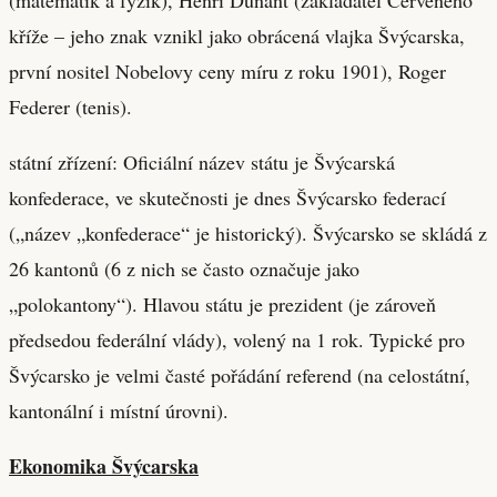
kříže – jeho znak vznikl jako obrácená vlajka Švýcarska,
první nositel Nobelovy ceny míru z roku 1901), Roger
Federer (tenis).
státní zřízení: Oficiální název státu je Švýcarská
konfederace, ve skutečnosti je dnes Švýcarsko federací
(„název „konfederace“ je historický). Švýcarsko se skládá z
26 kantonů (6 z nich se často označuje jako
„polokantony“). Hlavou státu je prezident (je zároveň
předsedou federální vlády), volený na 1 rok. Typické pro
Švýcarsko je velmi časté pořádání referend (na celostátní,
kantonální i místní úrovni).
Ekonomika Švýcarska