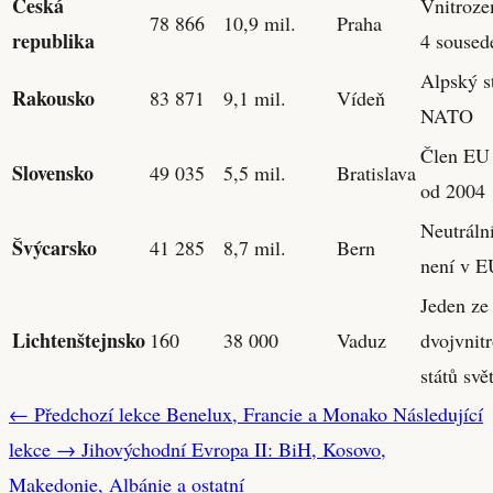
Česká
Vnitroze
78 866
10,9 mil.
Praha
republika
4 soused
Alpský st
Rakousko
83 871
9,1 mil.
Vídeň
NATO
Člen EU
Slovensko
49 035
5,5 mil.
Bratislava
od 2004
Neutrální
Švýcarsko
41 285
8,7 mil.
Bern
není v E
Jeden ze
Lichtenštejnsko
160
38 000
Vaduz
dvojvnit
států svě
← Předchozí lekce
Benelux, Francie a Monako
Následující
lekce →
Jihovýchodní Evropa II: BiH, Kosovo,
Makedonie, Albánie a ostatní