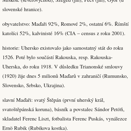
slovenské hranice).
obyvatelstvo: Maďaři 92%, Romové 2%, ostatní 6%. Římští
katolíci 52%, kalvinisté 16% (CIA – census z roku 2001).
historie: Uhersko existovalo jako samostatný stát do roku
1526. Poté bylo součástí Rakouska, resp. Rakouska-
Uherska, do roku 1918. V důsledku Trianonské smlouvy
(1920) žije dnes 5 milionů Maďarů v zahraničí (Rumunsko,
Slovensko, Srbsko, Ukrajina).
slavní Maďaři: svatý Štěpán (první uherský král,
svatoštěpánská koruna), básník a povstalec Sándor Petöfi,
skladatel Ferenc Liszt, fotbalista Ferenc Puskás, vynálezce
Ernö Rubik (Rubikova kostka).