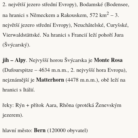
2. největší jezero střední Evropy), Bodamské (Bodensee,
2
na hranici s Německem a Rakouskem, 572 km
– 3.
největší jezero střední Evropy), Neuchâtelské, Curyšské,
Vierwaldstättské. Na hranici s Francií leží pohoří Jura
(Švýcarský).
jih – Alpy
Monte Rosa
. Nejvyšší horou Švýcarska je
(Dufourspitze – 4634 m.n.m., 2. nejvyšší hora Evropa),
Matterhorn
nejznámější je
(4478 m.n.m.), obě leží na
hranici s Itálií.
řeky: Rýn + přítok Aara, Rhôna (protéká Ženevským
jezerem).
Bern
hlavní město:
(120000 obyvatel)