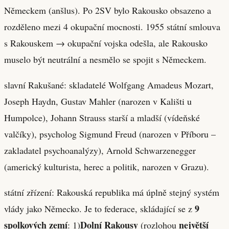
Německem (anšlus). Po 2SV bylo Rakousko obsazeno a
rozděleno mezi 4 okupační mocnosti. 1955 státní smlouva
s Rakouskem → okupační vojska odešla, ale Rakousko
muselo být neutrální a nesmělo se spojit s Německem.
slavní Rakušané: skladatelé Wolfgang Amadeus Mozart,
Joseph Haydn, Gustav Mahler (narozen v Kališti u
Humpolce), Johann Strauss starší a mladší (vídeňské
valčíky), psycholog Sigmund Freud (narozen v Příboru –
zakladatel psychoanalýzy), Arnold Schwarzenegger
(americký kulturista, herec a politik, narozen v Grazu).
státní zřízení: Rakouská republika má úplně stejný systém
9
vlády jako Německo. Je to federace, skládající se z
spolkových zemí
Dolní Rakousy
největší
: 1)
(rozlohou