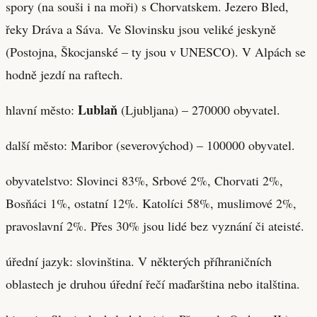
spory (na souši i na moři) s Chorvatskem. Jezero Bled,
řeky Dráva a Sáva. Ve Slovinsku jsou veliké jeskyně
(Postojna, Škocjanské – ty jsou v UNESCO). V Alpách se
hodně jezdí na raftech.
Lublaň
hlavní město:
(Ljubljana) – 270000 obyvatel.
další město: Maribor (severovýchod) – 100000 obyvatel.
obyvatelstvo: Slovinci 83%, Srbové 2%, Chorvati 2%,
Bosňáci 1%, ostatní 12%. Katolíci 58%, muslimové 2%,
pravoslavní 2%. Přes 30% jsou lidé bez vyznání či ateisté.
úřední jazyk: slovinština. V některých příhraničních
oblastech je druhou úřední řečí maďarština nebo italština.