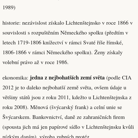
1989)
historie: nezávislost získalo Lichtenštejnsko v roce 1866 v
souvislosti s rozpuštěním Německého spolku (předtím v
letech 1719-1806 knížectví v rámci Svaté říše římské,
1806-1866 v rámci Německého spolku). Ženy získaly
volební právo až v roce 1986.
jedna z nejbohatších zemí světa
ekonomika:
(podle CIA
2012 je to daleko nejbohatší země světa, ovšem údaje u
většiny států jsou z roku 2011, kdežto u Lichtenštejnska z
roku 2008). Měnová (švýcarský frank) a celní unie se
Švýcarskem. Bankovnictví, daně ze zahraničních firem
(spousta jich má jen papírové sídlo v Lichtenštejnsku kvůli
nízkým daním), výroba zubních protéz.