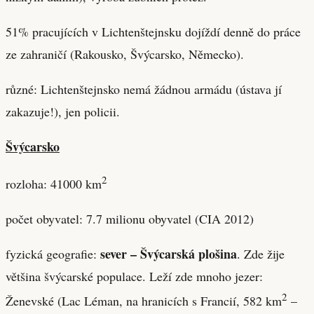
51% pracujících v Lichtenštejnsku dojíždí denně do práce
ze zahraničí (Rakousko, Švýcarsko, Německo).
různé: Lichtenštejnsko nemá žádnou armádu (ústava jí
zakazuje!), jen policii.
Švýcarsko
2
rozloha: 41000 km
počet obyvatel: 7.7 milionu obyvatel (CIA 2012)
sever – Švýcarská plošina
fyzická geografie:
. Zde žije
většina švýcarské populace. Leží zde mnoho jezer:
2
Ženevské (Lac Léman, na hranicích s Francií, 582 km
–