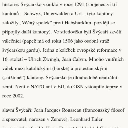
historie: Švýcarsko vzniklo v roce 1291 (spojenectví tří
kantonů – Schwyz, Unterwalden a Uri – tyto kantony
založily „Věčný spolek“ proti Habsburkům, později se
připojily další kantony). Ve středověku byli Švýcaři skvělí
válečníci (papež má od roku 1506 jako osobní stráž
švýcarskou gardu). Jedna z kolébek evropské reformace v
16. století – Ulrich Zwingli, Jean Calvin. Mnoho vnitřních
válek mezi katolickými (horské) a protestantskými
(„nížinné“) kantony. Švýcarsko je dlouhodobě neutrální
zemí. Není v NATO ani v EU, do OSN vstoupilo teprve v
roce 2002.
slavní Švýcaři: Jean Jacques Rousseau (francouzský filosof
a spisovatel, narozen v Ženevě), Leonhard Euler
(matematik a fyzik), Henri Dunant (zakladatel Červeného