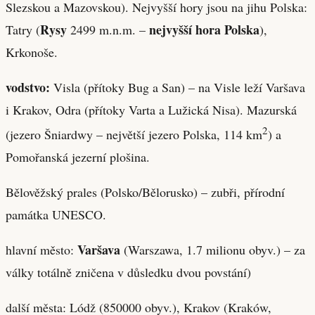
Slezskou a Mazovskou). Nejvyšší hory jsou na jihu Polska:
Rysy
nejvyšší hora Polska
Tatry (
2499 m.n.m. –
),
Krkonoše.
vodstvo:
Visla (přítoky Bug a San) – na Visle leží Varšava
i Krakov, Odra (přítoky Varta a Lužická Nisa). Mazurská
2
(jezero Šniardwy – největší jezero Polska, 114 km
) a
Pomořanská jezerní plošina.
Bělověžský prales (Polsko/Bělorusko) – zubři, přírodní
památka UNESCO.
Varšava
hlavní město:
(Warszawa, 1.7 milionu obyv.) – za
války totálně zničena v důsledku dvou povstání)
další města: Lódž (850000 obyv.), Krakov (Kraków,