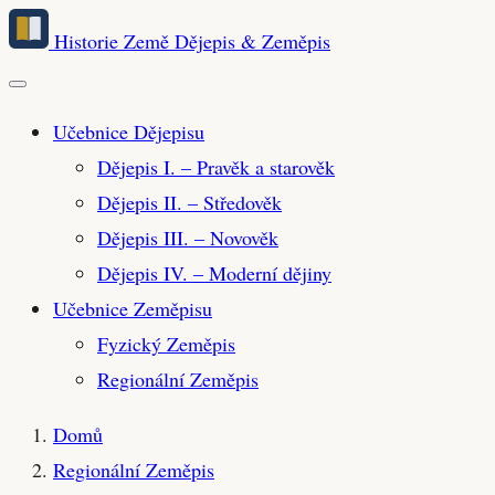
Přeskočit
Historie Země
Dějepis & Zeměpis
na
hlavní
obsah
Učebnice Dějepisu
Dějepis I. – Pravěk a starověk
Dějepis II. – Středověk
Dějepis III. – Novověk
Dějepis IV. – Moderní dějiny
Učebnice Zeměpisu
Fyzický Zeměpis
Regionální Zeměpis
Domů
Regionální Zeměpis