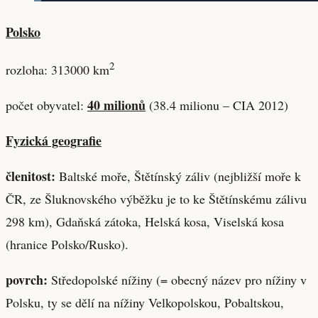
Polsko
2
rozloha: 313000 km
40 milionů
počet obyvatel:
(38.4 milionu – CIA 2012)
Fyzická geografie
členitost:
Baltské moře, Štětínský záliv (nejbližší moře k
ČR, ze Šluknovského výběžku je to ke Štětínskému zálivu
298 km), Gdaňská zátoka, Helská kosa, Viselská kosa
(hranice Polsko/Rusko).
povrch:
Středopolské nížiny (= obecný název pro nížiny v
Polsku, ty se dělí na nížiny Velkopolskou, Pobaltskou,