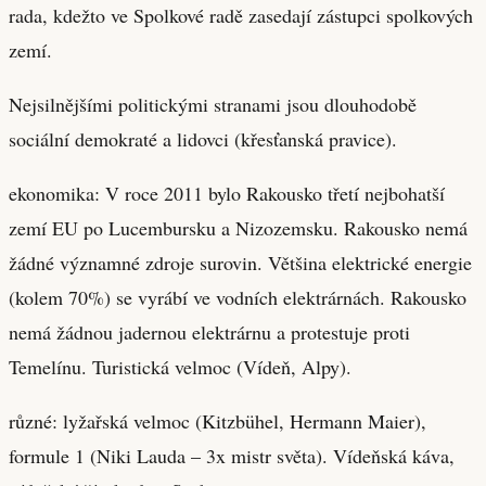
rada, kdežto ve Spolkové radě zasedají zástupci spolkových
zemí.
Nejsilnějšími politickými stranami jsou dlouhodobě
sociální demokraté a lidovci (křesťanská pravice).
ekonomika: V roce 2011 bylo Rakousko třetí nejbohatší
zemí EU po Lucembursku a Nizozemsku. Rakousko nemá
žádné významné zdroje surovin. Většina elektrické energie
(kolem 70%) se vyrábí ve vodních elektrárnách. Rakousko
nemá žádnou jadernou elektrárnu a protestuje proti
Temelínu. Turistická velmoc (Vídeň, Alpy).
různé: lyžařská velmoc (Kitzbühel, Hermann Maier),
formule 1 (Niki Lauda – 3x mistr světa). Vídeňská káva,