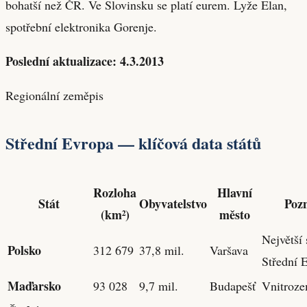
bohatší než ČR. Ve Slovinsku se platí eurem. Lyže Elan,
spotřební elektronika Gorenje.
Poslední aktualizace: 4.3.2013
Regionální zeměpis
Střední Evropa — klíčová data států
Rozloha
Hlavní
Stát
Obyvatelstvo
Poz
(km²)
město
Největší 
Polsko
312 679
37,8 mil.
Varšava
Střední 
Maďarsko
93 028
9,7 mil.
Budapešť
Vnitroze