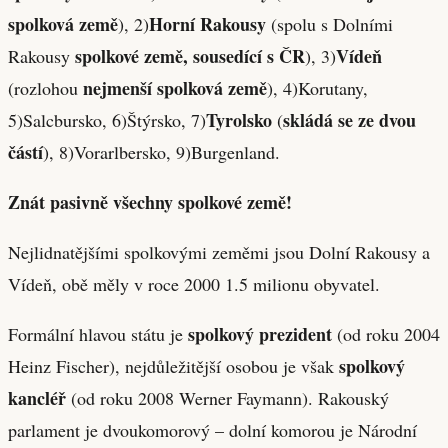
spolková země
Horní Rakousy
), 2)
(spolu s Dolními
spolkové země, sousedící s ČR
Vídeň
Rakousy
), 3)
nejmenší spolková země
(rozlohou
), 4)Korutany,
Tyrolsko
skládá se ze dvou
5)Salcbursko, 6)Štýrsko, 7)
(
částí
), 8)Vorarlbersko, 9)Burgenland.
Znát pasivně všechny spolkové země!
Nejlidnatějšími spolkovými zeměmi jsou Dolní Rakousy a
Vídeň, obě měly v roce 2000 1.5 milionu obyvatel.
spolkový prezident
Formální hlavou státu je
(od roku 2004
spolkový
Heinz Fischer), nejdůležitější osobou je však
kancléř
(od roku 2008 Werner Faymann). Rakouský
parlament je dvoukomorový – dolní komorou je Národní