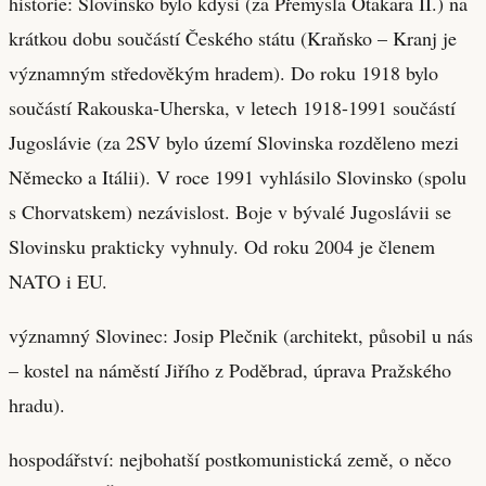
historie: Slovinsko bylo kdysi (za Přemysla Otakara II.) na
krátkou dobu součástí Českého státu (Kraňsko – Kranj je
významným středověkým hradem). Do roku 1918 bylo
součástí Rakouska-Uherska, v letech 1918-1991 součástí
Jugoslávie (za 2SV bylo území Slovinska rozděleno mezi
Německo a Itálii). V roce 1991 vyhlásilo Slovinsko (spolu
s Chorvatskem) nezávislost. Boje v bývalé Jugoslávii se
Slovinsku prakticky vyhnuly. Od roku 2004 je členem
NATO i EU.
významný Slovinec: Josip Plečnik (architekt, působil u nás
– kostel na náměstí Jiřího z Poděbrad, úprava Pražského
hradu).
hospodářství: nejbohatší postkomunistická země, o něco