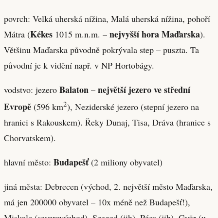
povrch: Velká uherská nížina, Malá uherská nížina, pohoří
Kékes
nejvyšší hora Maďarska
Mátra (
1015 m.n.m. –
).
Většinu Maďarska původně pokrývala step – puszta. Ta
původní je k vidění např. v NP Hortobágy.
Balaton
největší jezero ve střední
vodstvo: jezero
–
2
Evropě
(596 km
), Neziderské jezero (stepní jezero na
hranici s Rakouskem). Řeky Dunaj, Tisa, Dráva (hranice s
Chorvatskem).
Budapešť
hlavní město:
(2 miliony obyvatel)
jiná města: Debrecen (východ, 2. největší město Maďarska,
má jen 200000 obyvatel – 10x méně než Budapešť!),
Miskolc (severovýchod), Szeged (jih), Pécs (jih), Györ (u