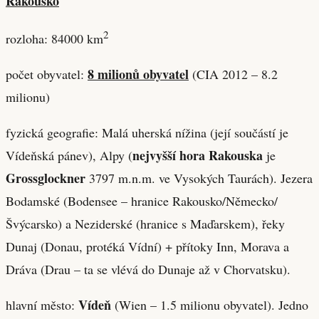
Rakousko
2
rozloha: 84000 km
8 milionů obyvatel
počet obyvatel:
(CIA 2012 – 8.2
milionu)
fyzická geografie: Malá uherská nížina (její součástí je
nejvyšší hora Rakouska
Vídeňská pánev), Alpy (
je
Grossglockner
3797 m.n.m. ve Vysokých Taurách). Jezera
Bodamské (Bodensee – hranice Rakousko/Německo/
Švýcarsko) a Neziderské (hranice s Maďarskem), řeky
Dunaj (Donau, protéká Vídní) + přítoky Inn, Morava a
Dráva (Drau – ta se vlévá do Dunaje až v Chorvatsku).
Vídeň
hlavní město:
(Wien – 1.5 milionu obyvatel). Jedno