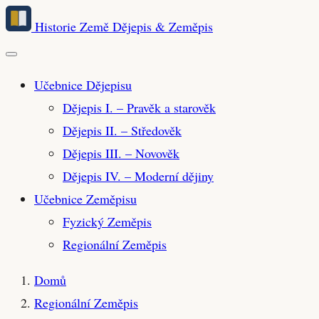
Přeskočit
Historie Země
Dějepis & Zeměpis
na
hlavní
obsah
Učebnice Dějepisu
Dějepis I. – Pravěk a starověk
Dějepis II. – Středověk
Dějepis III. – Novověk
Dějepis IV. – Moderní dějiny
Učebnice Zeměpisu
Fyzický Zeměpis
Regionální Zeměpis
Domů
Regionální Zeměpis