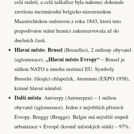
celá staletí, a celá taškařice byla nakonec dokonale
završena mezinárodní belgicko-nizozemskou
Maastrichtskou smlouvou z roku 1843, která tuto
prapodivnou státní hranici zakonzervovala až do
dnešních časů.
Hlavní město
Brusel
:
(Bruxelles), 2 miliony obyvatel
„Hlavní město Evropy“
(aglomerace).
– Brusel je
sídlem NATO a mnoha institucí EU. Symboly
Bruselu: čůrající chlapeček, Atomium (EXPO 1958),
krásné hlavní náměstí.
Další města
: Antverpy (Antwerpen) – 1 milion
obyvatel (aglomerace). Jeden z největších přístavů
Evropy. Bruggy (Brugge). Belgie má největší stupeň
urbanizace v Evropě (kromě městských států) – 97%.