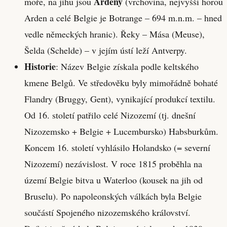
Ardeny
moře, na jihu jsou
(vrchovina, nejvyšší horou
Arden a celé Belgie je Botrange – 694 m.n.m. – hned
vedle německých hranic). Řeky – Mása (Meuse),
Šelda (Schelde) – v jejím ústí leží Antverpy.
Historie
: Název Belgie získala podle keltského
kmene Belgů. Ve středověku byly mimořádně bohaté
Flandry (Bruggy, Gent), vynikající produkcí textilu.
Od 16. století patřilo celé Nizozemí (tj. dnešní
Nizozemsko + Belgie + Lucembursko) Habsburkům.
Koncem 16. století vyhlásilo Holandsko (= severní
Nizozemí) nezávislost. V roce 1815 proběhla na
území Belgie bitva u Waterloo (kousek na jih od
Bruselu). Po napoleonských válkách byla Belgie
součástí Spojeného nizozemského království.