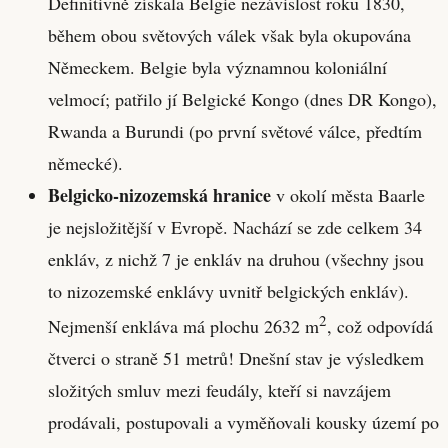
Definitivně získala Belgie nezávislost roku 1830,
během obou světových válek však byla okupována
Německem. Belgie byla významnou koloniální
velmocí; patřilo jí Belgické Kongo (dnes DR Kongo),
Rwanda a Burundi (po první světové válce, předtím
německé).
Belgicko-nizozemská hranice
v okolí města Baarle
je nejsložitější v Evropě. Nachází se zde celkem 34
enkláv, z nichž 7 je enkláv na druhou (všechny jsou
to nizozemské enklávy uvnitř belgických enkláv).
2
Nejmenší enkláva má plochu 2632 m
, což odpovídá
čtverci o straně 51 metrů! Dnešní stav je výsledkem
složitých smluv mezi feudály, kteří si navzájem
prodávali, postupovali a vyměňovali kousky území po