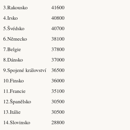
3.Rakousko
41600
4.Irsko
40800
5.Švédsko
40700
6.Německo
38100
7.Belgie
37800
8.Dánsko
37000
9.Spojené království
36500
10.Finsko
36000
11.Francie
35100
12.Španělsko
30500
13.Itálie
30500
14.Slovinsko
28800