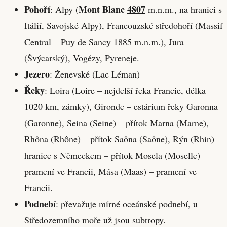
Pohoří
Mont Blanc
4807
: Alpy (
m.n.m., na hranici s
Itálií, Savojské Alpy), Francouzské středohoří (Massif
Central – Puy de Sancy 1885 m.n.m.), Jura
(Švýcarský), Vogézy, Pyreneje.
Jezero
: Ženevské (Lac Léman)
Řeky
: Loira (Loire – nejdelší řeka Francie, délka
1020 km, zámky), Gironde – estárium řeky Garonna
(Garonne), Seina (Seine) – přítok Marna (Marne),
Rhôna (Rhône) – přítok Saôna (Saône), Rýn (Rhin) –
hranice s Německem – přítok Mosela (Moselle)
pramení ve Francii, Mása (Maas) – pramení ve
Francii.
Podnebí
: převažuje mírné oceánské podnebí, u
Středozemního moře už jsou subtropy.