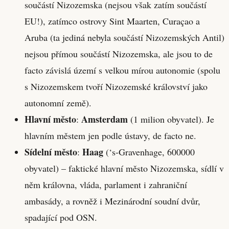
součástí Nizozemska (nejsou však zatím součástí
EU!), zatímco ostrovy Sint Maarten, Curaçao a
Aruba (ta jediná nebyla součástí Nizozemských Antil)
nejsou přímou součástí Nizozemska, ale jsou to de
facto závislá území s velkou mírou autonomie (spolu
s Nizozemskem tvoří Nizozemské království jako
autonomní země).
Hlavní město
Amsterdam
:
(1 milion obyvatel). Je
hlavním městem jen podle ústavy, de facto ne.
Sídelní město
Haag
:
(‘s-Gravenhage, 600000
obyvatel) – faktické hlavní město Nizozemska, sídlí v
něm královna, vláda, parlament i zahraniční
ambasády, a rovněž i Mezinárodní soudní dvůr,
spadající pod OSN.