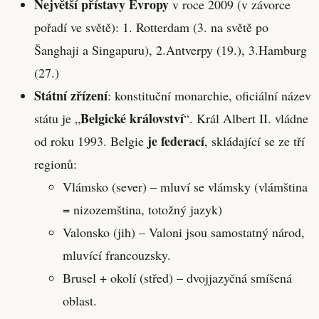
Největší přístavy Evropy
v roce 2009 (v závorce
pořadí ve světě): 1. Rotterdam (3. na světě po
Šanghaji a Singapuru), 2.Antverpy (19.), 3.Hamburg
(27.)
Státní zřízení
: konstituční monarchie, oficiální název
Belgické království
státu je „
“. Král Albert II. vládne
je federací
od roku 1993. Belgie
, skládající se ze tří
regionů:
Vlámsko (sever) – mluví se vlámsky (vlámština
= nizozemština, totožný jazyk)
Valonsko (jih) – Valoni jsou samostatný národ,
mluvící francouzsky.
Brusel + okolí (střed) – dvojjazyčná smíšená
oblast.