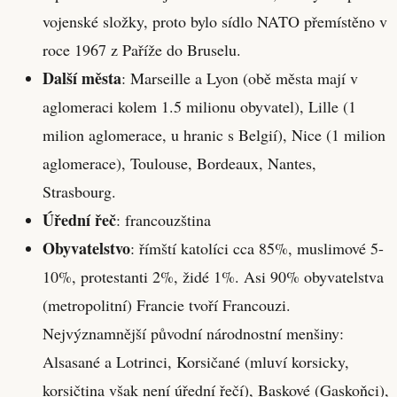
vojenské složky, proto bylo sídlo NATO přemístěno v
roce 1967 z Paříže do Bruselu.
Další města
: Marseille a Lyon (obě města mají v
aglomeraci kolem 1.5 milionu obyvatel), Lille (1
milion aglomerace, u hranic s Belgií), Nice (1 milion
aglomerace), Toulouse, Bordeaux, Nantes,
Strasbourg.
Úřední řeč
: francouzština
Obyvatelstvo
: římští katolíci cca 85%, muslimové 5-
10%, protestanti 2%, židé 1%. Asi 90% obyvatelstva
(metropolitní) Francie tvoří Francouzi.
Nejvýznamnější původní národnostní menšiny:
Alsasané a Lotrinci, Korsičané (mluví korsicky,
korsičtina však není úřední řečí), Baskové (Gaskoňci),