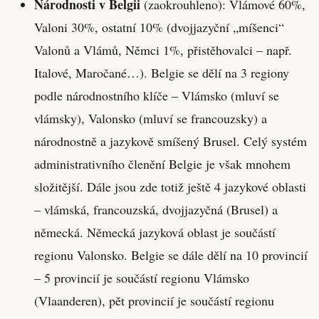
Národnosti v Belgii
(zaokrouhleno): Vlámové 60%,
Valoni 30%, ostatní 10% (dvojjazyční „míšenci“
Valonů a Vlámů, Němci 1%, přistěhovalci – např.
Italové, Maročané…). Belgie se dělí na 3 regiony
podle národnostního klíče – Vlámsko (mluví se
vlámsky), Valonsko (mluví se francouzsky) a
národnostně a jazykově smíšený Brusel. Celý systém
administrativního členění Belgie je však mnohem
složitější. Dále jsou zde totiž ještě 4 jazykové oblasti
– vlámská, francouzská, dvojjazyčná (Brusel) a
německá. Německá jazyková oblast je součástí
regionu Valonsko. Belgie se dále dělí na 10 provincií
– 5 provincií je součástí regionu Vlámsko
(Vlaanderen), pět provincií je součástí regionu