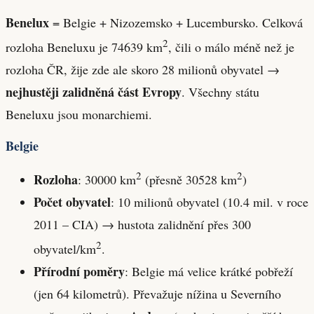
Benelux
= Belgie + Nizozemsko + Lucembursko. Celková
2
rozloha Beneluxu je 74639 km
, čili o málo méně než je
rozloha ČR, žije zde ale skoro 28 milionů obyvatel →
nejhustěji zalidněná část Evropy
. Všechny státu
Beneluxu jsou monarchiemi.
Belgie
2
2
Rozloha
: 30000 km
(přesně 30528 km
)
Počet obyvatel
: 10 milionů obyvatel (10.4 mil. v roce
2011 – CIA) → hustota zalidnění přes 300
2
obyvatel/km
.
Přírodní poměry
: Belgie má velice krátké pobřeží
(jen 64 kilometrů). Převažuje nížina u Severního