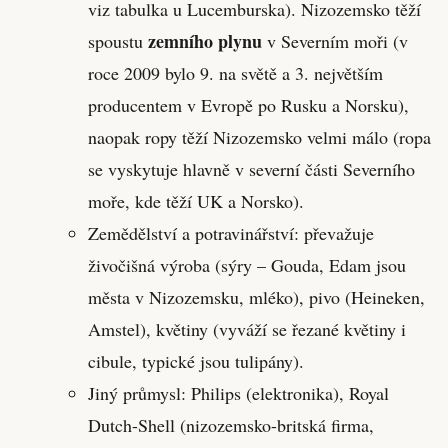
viz tabulka u Lucemburska). Nizozemsko těží
zemního plynu
spoustu
v Severním moři (v
roce 2009 bylo 9. na světě a 3. největším
producentem v Evropě po Rusku a Norsku),
naopak ropy těží Nizozemsko velmi málo (ropa
se vyskytuje hlavně v severní části Severního
moře, kde těží UK a Norsko).
Zemědělství a potravinářství: převažuje
živočišná výroba (sýry – Gouda, Edam jsou
města v Nizozemsku, mléko), pivo (Heineken,
Amstel), květiny (vyváží se řezané květiny i
cibule, typické jsou tulipány).
Jiný průmysl: Philips (elektronika), Royal
Dutch-Shell (nizozemsko-britská firma,