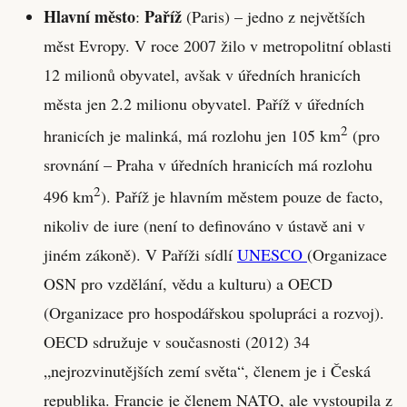
Hlavní město
Paříž
:
(Paris) – jedno z největších
měst Evropy. V roce 2007 žilo v metropolitní oblasti
12 milionů obyvatel, avšak v úředních hranicích
města jen 2.2 milionu obyvatel. Paříž v úředních
2
hranicích je malinká, má rozlohu jen 105 km
(pro
srovnání – Praha v úředních hranicích má rozlohu
2
496 km
). Paříž je hlavním městem pouze de facto,
nikoliv de iure (není to definováno v ústavě ani v
jiném zákoně). V Paříži sídlí
UNESCO
(Organizace
OSN pro vzdělání, vědu a kulturu) a OECD
(Organizace pro hospodářskou spolupráci a rozvoj).
OECD sdružuje v současnosti (2012) 34
„nejrozvinutějších zemí světa“, členem je i Česká
republika. Francie je členem NATO, ale vystoupila z