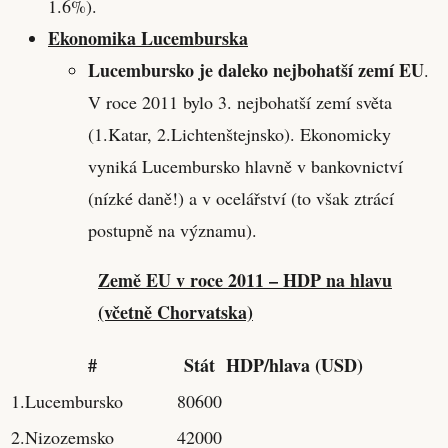
1.6%).
Ekonomika Lucemburska
Lucembursko je daleko nejbohatší zemí EU
.
V roce 2011 bylo 3. nejbohatší zemí světa
(1.Katar, 2.Lichtenštejnsko). Ekonomicky
vyniká Lucembursko hlavně v bankovnictví
(nízké daně!) a v ocelářství (to však ztrácí
postupně na významu).
Země EU v roce 2011 – HDP na hlavu
(včetně Chorvatska)
#
Stát
HDP/hlava (USD)
1.Lucembursko
80600
2.Nizozemsko
42000