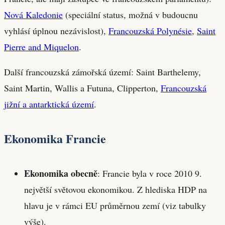
Nová Kaledonie
(speciální status, možná v budoucnu
vyhlásí úplnou nezávislost),
Francouzská Polynésie
,
Saint
Pierre and Miquelon
.
Další francouzská zámořská území: Saint Barthelemy,
Saint Martin, Wallis a Futuna, Clipperton,
Francouzská
jižní a antarktická území
.
Ekonomika Francie
Ekonomika obecně
: Francie byla v roce 2010 9.
největší světovou ekonomikou. Z hlediska HDP na
hlavu je v rámci EU průměrnou zemí (viz tabulky
výše).