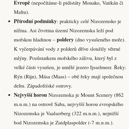
Evropě
(nepočítáme-li pidistáty Monako, Vatikán či
Maltu).
Přírodní podmínky
: prakticky celé Nizozemsko je
nížina. Asi čtvrtina území Nizozemska leží pod
poldery
mořskou hladinou –
(dno vysušeného moře).
K vyčerpávání vody z polderů dříve sloužily větrné
mlýny. Pozůstatkem mořského zálivu, který byl z
velké části vysušen, je umělé jezero Ijsselmeer. Řeky:
Rýn (Rijn), Mása (Maas) – obě řeky mají společnou
deltu. Západofríské ostrovy.
Nejvyšší horou
Nizozemska je Mount Scenery (862
m.n.m.) na ostrově Saba, nejvyšší horou evropského
Nizozemska je Vaalserberg (322 m.n.m.), nejnižší
bod Nizozemska je Zuidplaspolder (-7 m.n.m.).