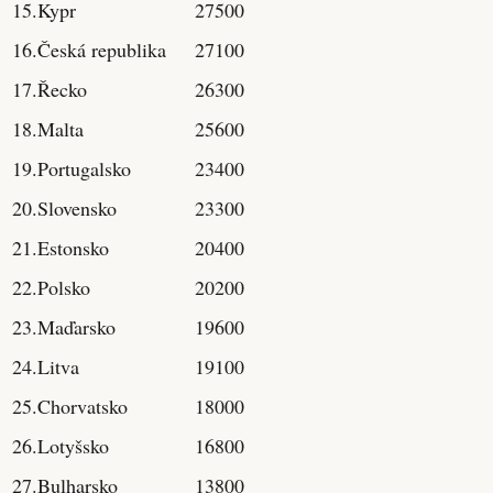
15.Kypr
27500
16.Česká republika
27100
17.Řecko
26300
18.Malta
25600
19.Portugalsko
23400
20.Slovensko
23300
21.Estonsko
20400
22.Polsko
20200
23.Maďarsko
19600
24.Litva
19100
25.Chorvatsko
18000
26.Lotyšsko
16800
27.Bulharsko
13800