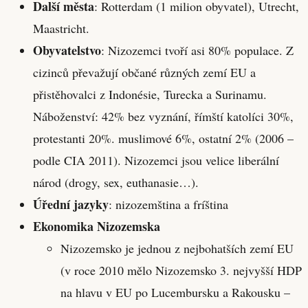
Další města
: Rotterdam (1 milion obyvatel), Utrecht,
Maastricht.
Obyvatelstvo
: Nizozemci tvoří asi 80% populace. Z
cizinců převažují občané různých zemí EU a
přistěhovalci z Indonésie, Turecka a Surinamu.
Náboženství: 42% bez vyznání, římští katolíci 30%,
protestanti 20%. muslimové 6%, ostatní 2% (2006 –
podle CIA 2011). Nizozemci jsou velice liberální
národ (drogy, sex, euthanasie…).
Úřední jazyky
: nizozemština a fríština
Ekonomika Nizozemska
Nizozemsko je jednou z nejbohatších zemí EU
(v roce 2010 mělo Nizozemsko 3. nejvyšší HDP
na hlavu v EU po Lucembursku a Rakousku –