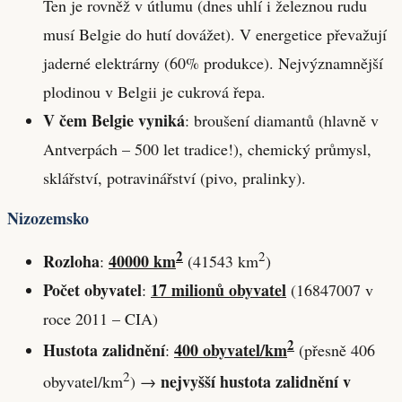
Ten je rovněž v útlumu (dnes uhlí i železnou rudu
musí Belgie do hutí dovážet). V energetice převažují
jaderné elektrárny (60% produkce). Nejvýznamnější
plodinou v Belgii je cukrová řepa.
V čem Belgie vyniká
: broušení diamantů (hlavně v
Antverpách – 500 let tradice!), chemický průmysl,
sklářství, potravinářství (pivo, pralinky).
Nizozemsko
2
2
Rozloha
40000 km
:
(41543 km
)
Počet obyvatel
17 milionů obyvatel
:
(16847007 v
roce 2011 – CIA)
2
Hustota zalidnění
400 obyvatel/km
:
(přesně 406
2
nejvyšší hustota zalidnění v
obyvatel/km
) →