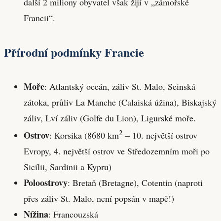
další 2 miliony obyvatel však žijí v „zámořské
Francii“.
Přírodní podmínky Francie
Moře
: Atlantský oceán, záliv St. Malo, Seinská
zátoka, průliv La Manche (Calaiská úžina), Biskajský
záliv, Lví záliv (Golfe du Lion), Ligurské moře.
2
Ostrov
: Korsika (8680 km
– 10. největší ostrov
Evropy, 4. největší ostrov ve Středozemním moři po
Sicílii, Sardinii a Kypru)
Poloostrovy
: Bretaň (Bretagne), Cotentin (naproti
přes záliv St. Malo, není popsán v mapě!)
Nížina
: Francouzská