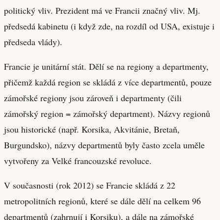
politický vliv. Prezident má ve Francii značný vliv. Mj.
předsedá kabinetu (i když zde, na rozdíl od USA, existuje i
předseda vlády).
Francie je unitární stát. Dělí se na regiony a departmenty,
přičemž každá region se skládá z více departmentů, pouze
zámořské regiony jsou zároveň i departmenty (čili
zámořský region = zámořský department). Názvy regionů
jsou historické (např. Korsika, Akvitánie, Bretaň,
Burgundsko), názvy departmentů byly často zcela uměle
vytvořeny za Velké francouzské revoluce.
V současnosti (rok 2012) se Francie skládá z 22
metropolitních regionů, které se dále dělí na celkem 96
departmentů (zahrnují i Korsiku), a dále na zámořské