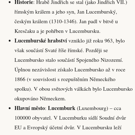
Historie
: Hrabě Jindřich se stal (jako Jindřich VII.)
římským králem a jeho syn, Jan Lucemburský,
českým králem (1310-1346). Jan padl v bitvě u
Kresčaku a je pohřben v Lucembursku.
Lucemburské hrabství
vzniklo již roku 963, bylo
však součástí Svaté říše římské. Později se
Lucembursko stalo součástí Spojeného Nizozemí.
Úplnou nezávislost získalo Lucembursko až v roce
1866 (v souvislosti s rozpuštěním Německého
spolku). V obou světových válkách bylo Lucembursko
okupováno Německem.
Hlavní město
Lucemburk
:
(Luxembourg) – cca
100000 obyvatel. V Lucemburku sídlí Soudní dvůr
EU a Evropský účetní dvůr. V Lucembursku leží