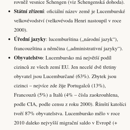
rovněž vesnice Schengen (viz Schengenská dohoda).
Státní zřízení
: oficiální název země je Lucemburské
velkovévodství (velkovévoda Henri nastoupil v roce
2000).
Úřední jazyky
: lucemburština („národní jazyk“),
francouzština a němčina („administrativní jazyky“).
Obyvatelstvo
: Lucembursko má největší podíl
cizinců ze všech zemí EU. Jen necelé dvě třetiny
obyvatel jsou Lucemburčané (63%). Zbytek jsou
cizinci – nejvíce zde žije Portugalců (13%),
Francouzů (5%) a Italů (4% – čísla zaokrouhlena,
podle CIA, podle censu z roku 2000). Římští katolíci
tvoří 87% obyvatelstva. Lucembursko mělo v roce
2010 daleko nejvyšší migrační saldo v Evropě (+