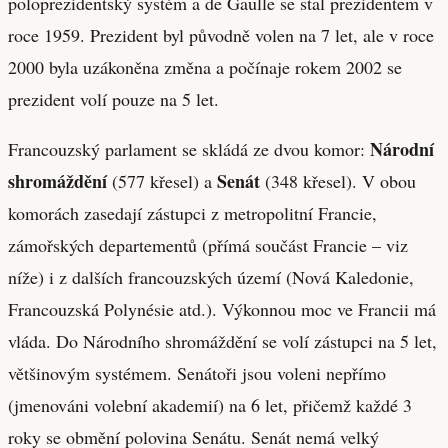
poloprezidentský systém a de Gaulle se stal prezidentem v
roce 1959. Prezident byl původně volen na 7 let, ale v roce
2000 byla uzákoněna změna a počínaje rokem 2002 se
prezident volí pouze na 5 let.
Národní
Francouzský parlament se skládá ze dvou komor:
shromáždění
Senát
(577 křesel) a
(348 křesel). V obou
komorách zasedají zástupci z metropolitní Francie,
zámořských departementů (přímá součást Francie – viz
níže) i z dalších francouzských území (Nová Kaledonie,
Francouzská Polynésie atd.). Výkonnou moc ve Francii má
vláda. Do Národního shromáždění se volí zástupci na 5 let,
většinovým systémem. Senátoři jsou voleni nepřímo
(jmenováni volební akademií) na 6 let, přičemž každé 3
roky se obmění polovina Senátu. Senát nemá velký