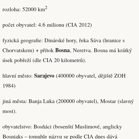
2
rozloha: 52000 km
počet obyvatel: 4.6 milionu (CIA 2012)
fyzická geografie: Dinárské hory, řeka Sáva (hranice s
Bosna
Chorvatskem) + přítok
, Neretva. Bosna má krátký
úsek pobřeží (dle CIA 20 kilometrů).
Sarajevo
hlavní město:
(400000 obyvatel, dějiště ZOH
1984)
jiná města: Banja Luka (200000 obyvatel), Mostar (slavný
most).
obyvatelstvo: Bosňáci (bosenští Muslimové, anglicky
Bosniaks – tomuhle názvu se podle CIA dnes dává