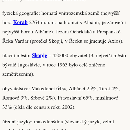
fyzická geografie: hornatá vnitrozemská země (nejvyšší
Korab
hora
2764 m.n.m. na hranici s Albánií, je zároveň i
nejvyšší horou Albánie). Jezera Ochridské a Prespanské.
Řeka Vardar (protéká Skopjí, v Řecku se jmenuje Axios).
Skopje
hlavní město:
– 450000 obyvatel (3. největší město
bývalé Jugoslávie, v roce 1963 bylo celé zničeno
zemětřesením).
obyvatelstvo: Makedonci 64%, Albánci 25%, Turci 4%,
Romové 3%, Srbové 2%). Pravoslavní 65%, muslimové
33% (čísla dle censu z roku 2002).
úřední jazyky: makedonština (slovanský jazyk, velmi