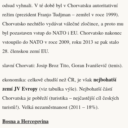
odsud vyhnali. V té době byl v Chorvatsku autoritativní
režim (prezident Franjo Tudjman – zemřel v roce 1999).
Chorvatsko nechtělo vydávat válečné zločince, a proto mu
byl pozastaven vstup do NATO i EU. Chorvatsko nakonec
vstoupilo do NATO v roce 2009, roku 2013 se pak stalo
28. členskou zemí EU.
slavní Chorvati: Josip Broz Tito, Goran Ivaniševič (tenis).
nejbohatší
ekonomika: celkově chudší než ČR, je však
zemí JV Evropy
(viz tabulka výše). Nejbohatší částí
Chorvatska je pobřeží (turistika – nejčastější cíl českých
turistů!). Velká nezaměstnanost (2011 – 18%).
Bosna a Hercegovina