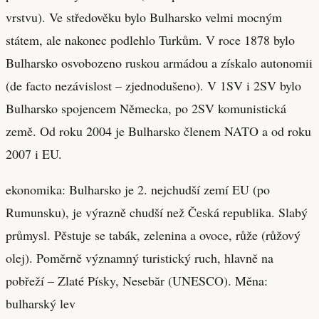
vrstvu). Ve středověku bylo Bulharsko velmi mocným
státem, ale nakonec podlehlo Turkům. V roce 1878 bylo
Bulharsko osvobozeno ruskou armádou a získalo autonomii
(de facto nezávislost – zjednodušeno). V 1SV i 2SV bylo
Bulharsko spojencem Německa, po 2SV komunistická
země. Od roku 2004 je Bulharsko členem NATO a od roku
2007 i EU.
ekonomika: Bulharsko je 2. nejchudší zemí EU (po
Rumunsku), je výrazně chudší než Česká republika. Slabý
průmysl. Pěstuje se tabák, zelenina a ovoce, růže (růžový
olej). Poměrně významný turistický ruch, hlavně na
pobřeží – Zlaté Písky, Nesebăr (UNESCO). Měna:
bulharský lev