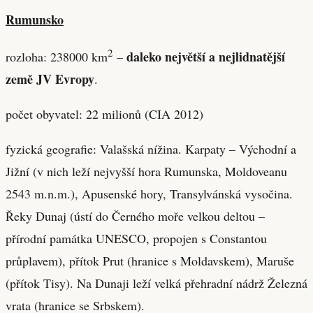
Rumunsko
2
daleko největší a nejlidnatější
rozloha: 238000 km
–
země JV Evropy
.
počet obyvatel: 22 milionů (CIA 2012)
fyzická geografie: Valašská nížina. Karpaty – Východní a
Jižní (v nich leží nejvyšší hora Rumunska, Moldoveanu
2543 m.n.m.), Apusenské hory, Transylvánská vysočina.
Řeky Dunaj (ústí do Černého moře velkou deltou –
přírodní památka UNESCO, propojen s Constantou
průplavem), přítok Prut (hranice s Moldavskem), Maruše
(přítok Tisy). Na Dunaji leží velká přehradní nádrž Železná
vrata (hranice se Srbskem).