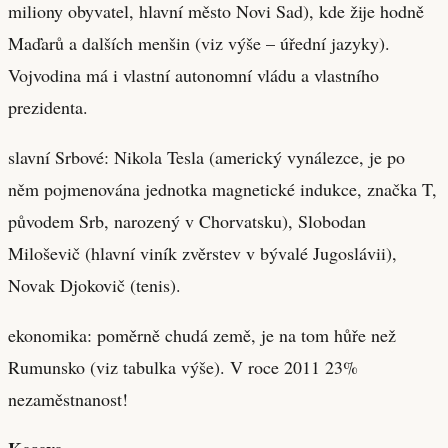
miliony obyvatel, hlavní město Novi Sad), kde žije hodně
Maďarů a dalších menšin (viz výše – úřední jazyky).
Vojvodina má i vlastní autonomní vládu a vlastního
prezidenta.
slavní Srbové: Nikola Tesla (americký vynálezce, je po
něm pojmenována jednotka magnetické indukce, značka T,
původem Srb, narozený v Chorvatsku), Slobodan
Miloševič (hlavní viník zvěrstev v bývalé Jugoslávii),
Novak Djokovič (tenis).
ekonomika: poměrně chudá země, je na tom hůře než
Rumunsko (viz tabulka výše). V roce 2011 23%
nezaměstnanost!