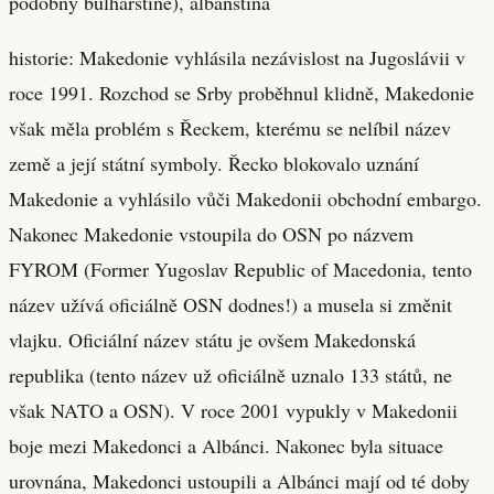
podobný bulharštině), albánština
historie: Makedonie vyhlásila nezávislost na Jugoslávii v
roce 1991. Rozchod se Srby proběhnul klidně, Makedonie
však měla problém s Řeckem, kterému se nelíbil název
země a její státní symboly. Řecko blokovalo uznání
Makedonie a vyhlásilo vůči Makedonii obchodní embargo.
Nakonec Makedonie vstoupila do OSN po názvem
FYROM (Former Yugoslav Republic of Macedonia, tento
název užívá oficiálně OSN dodnes!) a musela si změnit
vlajku. Oficiální název státu je ovšem Makedonská
republika (tento název už oficiálně uznalo 133 států, ne
však NATO a OSN). V roce 2001 vypukly v Makedonii
boje mezi Makedonci a Albánci. Nakonec byla situace
urovnána, Makedonci ustoupili a Albánci mají od té doby