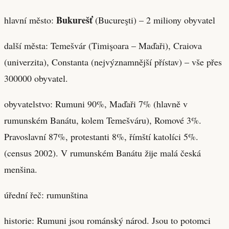
Bukurešť
hlavní město:
(Bucureşti) – 2 miliony obyvatel
další města: Temešvár (Timişoara – Maďaři), Craiova
(univerzita), Constanta (nejvýznamnější přístav) – vše přes
300000 obyvatel.
obyvatelstvo: Rumuni 90%, Maďaři 7% (hlavně v
rumunském Banátu, kolem Temešváru), Romové 3%.
Pravoslavní 87%, protestanti 8%, římští katolíci 5%.
(census 2002). V rumunském Banátu žije malá česká
menšina.
úřední řeč: rumunština
historie: Rumuni jsou románský národ. Jsou to potomci