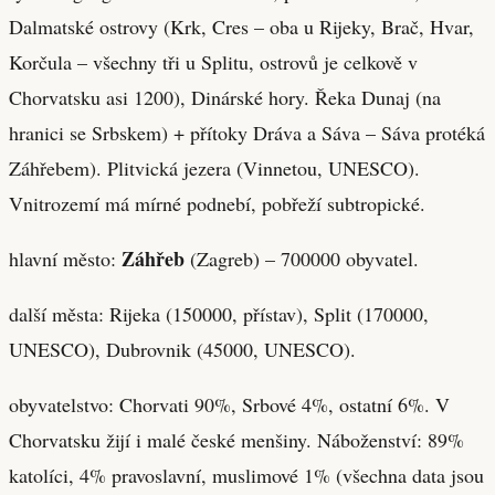
Dalmatské ostrovy (Krk, Cres – oba u Rijeky, Brač, Hvar,
Korčula – všechny tři u Splitu, ostrovů je celkově v
Chorvatsku asi 1200), Dinárské hory. Řeka Dunaj (na
hranici se Srbskem) + přítoky Dráva a Sáva – Sáva protéká
Záhřebem). Plitvická jezera (Vinnetou, UNESCO).
Vnitrozemí má mírné podnebí, pobřeží subtropické.
Záhřeb
hlavní město:
(Zagreb) – 700000 obyvatel.
další města: Rijeka (150000, přístav), Split (170000,
UNESCO), Dubrovnik (45000, UNESCO).
obyvatelstvo: Chorvati 90%, Srbové 4%, ostatní 6%. V
Chorvatsku žijí i malé české menšiny. Náboženství: 89%
katolíci, 4% pravoslavní, muslimové 1% (všechna data jsou