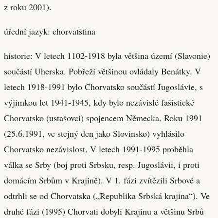
z roku 2001).
úřední jazyk: chorvatština
historie: V letech 1102-1918 byla většina území (Slavonie)
součástí Uherska. Pobřeží většinou ovládaly Benátky. V
letech 1918-1991 bylo Chorvatsko součástí Jugoslávie, s
výjimkou let 1941-1945, kdy bylo nezávislé fašistické
Chorvatsko (ustašovci) spojencem Německa. Roku 1991
(25.6.1991, ve stejný den jako Slovinsko) vyhlásilo
Chorvatsko nezávislost. V letech 1991-1995 proběhla
válka se Srby (boj proti Srbsku, resp. Jugoslávii, i proti
domácím Srbům v Krajině). V 1. fázi zvítězili Srbové a
odtrhli se od Chorvatska („Republika Srbská krajina“). Ve
druhé fázi (1995) Chorvati dobyli Krajinu a většinu Srbů