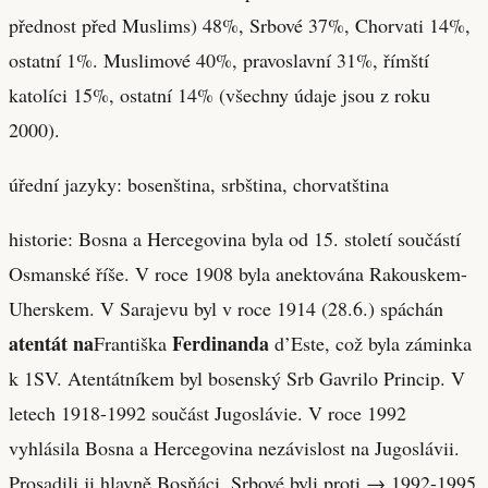
přednost před Muslims) 48%, Srbové 37%, Chorvati 14%,
ostatní 1%. Muslimové 40%, pravoslavní 31%, římští
katolíci 15%, ostatní 14% (všechny údaje jsou z roku
2000).
úřední jazyky: bosenština, srbština, chorvatština
historie: Bosna a Hercegovina byla od 15. století součástí
Osmanské říše. V roce 1908 byla anektována Rakouskem-
Uherskem. V Sarajevu byl v roce 1914 (28.6.) spáchán
atentát na
Ferdinanda
Františka
d’Este, což byla záminka
k 1SV. Atentátníkem byl bosenský Srb Gavrilo Princip. V
letech 1918-1992 součást Jugoslávie. V roce 1992
vyhlásila Bosna a Hercegovina nezávislost na Jugoslávii.
Prosadili ji hlavně Bosňáci, Srbové byli proti → 1992-1995