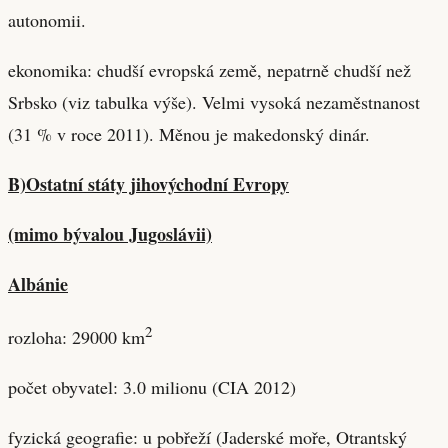
autonomii.
ekonomika: chudší evropská země, nepatrně chudší než
Srbsko (viz tabulka výše). Velmi vysoká nezaměstnanost
(31 % v roce 2011). Měnou je makedonský dinár.
B)Ostatní státy jihovýchodní Evropy
(mimo bývalou Jugoslávii)
Albánie
2
rozloha: 29000 km
počet obyvatel: 3.0 milionu (CIA 2012)
fyzická geografie: u pobřeží (Jaderské moře, Otrantský