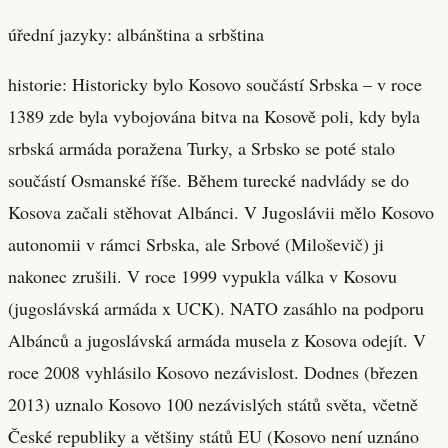
úřední jazyky: albánština a srbština
historie: Historicky bylo Kosovo součástí Srbska – v roce
1389 zde byla vybojována bitva na Kosově poli, kdy byla
srbská armáda poražena Turky, a Srbsko se poté stalo
součástí Osmanské říše. Během turecké nadvlády se do
Kosova začali stěhovat Albánci. V Jugoslávii mělo Kosovo
autonomii v rámci Srbska, ale Srbové (Miloševič) ji
nakonec zrušili. V roce 1999 vypukla válka v Kosovu
(jugoslávská armáda x UCK). NATO zasáhlo na podporu
Albánců a jugoslávská armáda musela z Kosova odejít. V
roce 2008 vyhlásilo Kosovo nezávislost. Dodnes (březen
2013) uznalo Kosovo 100 nezávislých států světa, včetně
České republiky a většiny států EU (Kosovo není uznáno