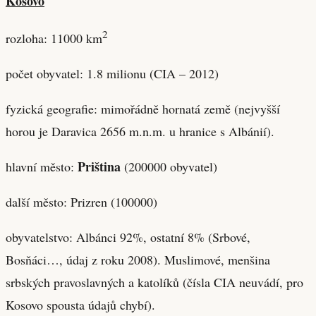
Kosovo
2
rozloha: 11000 km
počet obyvatel: 1.8 milionu (CIA – 2012)
fyzická geografie: mimořádně hornatá země (nejvyšší
horou je Daravica 2656 m.n.m. u hranice s Albánií).
Priština
hlavní město:
(200000 obyvatel)
další město: Prizren (100000)
obyvatelstvo: Albánci 92%, ostatní 8% (Srbové,
Bosňáci…, údaj z roku 2008). Muslimové, menšina
srbských pravoslavných a katolíků (čísla CIA neuvádí, pro
Kosovo spousta údajů chybí).