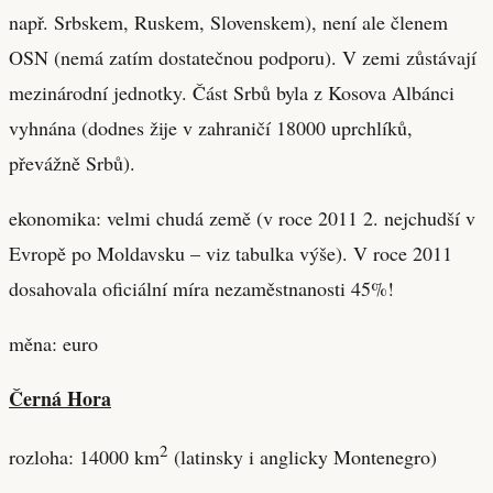
např. Srbskem, Ruskem, Slovenskem), není ale členem
OSN (nemá zatím dostatečnou podporu). V zemi zůstávají
mezinárodní jednotky. Část Srbů byla z Kosova Albánci
vyhnána (dodnes žije v zahraničí 18000 uprchlíků,
převážně Srbů).
ekonomika: velmi chudá země (v roce 2011 2. nejchudší v
Evropě po Moldavsku – viz tabulka výše). V roce 2011
dosahovala oficiální míra nezaměstnanosti 45%!
měna: euro
Černá Hora
2
rozloha: 14000 km
(latinsky i anglicky Montenegro)