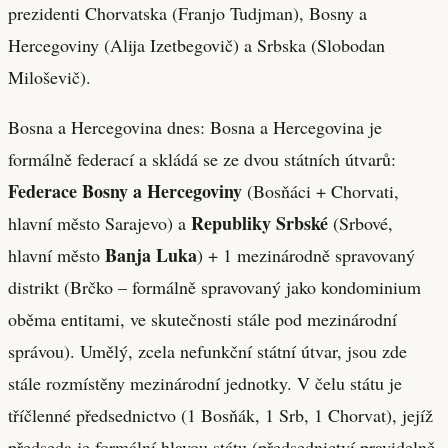
prezidenti Chorvatska (Franjo Tudjman), Bosny a
Hercegoviny (Alija Izetbegovič) a Srbska (Slobodan
Miloševič).
Bosna a Hercegovina dnes: Bosna a Hercegovina je
formálně federací a skládá se ze dvou státních útvarů:
Federace Bosny a Hercegoviny
(Bosňáci + Chorvati,
Republiky Srbské
hlavní město Sarajevo) a
(Srbové,
Banja Luka
hlavní město
) + 1 mezinárodně spravovaný
distrikt (Brčko – formálně spravovaný jako kondominium
oběma entitami, ve skutečnosti stále pod mezinárodní
správou). Umělý, zcela nefunkční státní útvar, jsou zde
stále rozmístěny mezinárodní jednotky. V čelu státu je
tříčlenné předsednictvo (1 Bosňák, 1 Srb, 1 Chorvat), jejíž
předseda je formální hlavou státu (předsednictví pravidelně