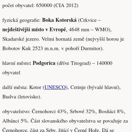
počet obyvatel: 650000 (CIA 2012)
Boka Kotorská
fyzická geografie:
(Crkvice –
nejdeštivější místo v Evropě
, 4648 mm – WMO),
Skadarské jezero. Velmi hornatá země (nejvyšší horou je
Bobotov Kuk 2523 m.n.m. v pohoří Durmitor).
: Podgorica
hlavní město
(dříve Titograd) – 140000
obyvatel
další města: Kotor (
UNESCO
), Cetinje (bývalé hlavní),
Budva (letovisko).
obyvatelstvo: Černohorci 43%, Srbové 32%, Bosňáci 8%,
Albánci 5%. Část slovanského obyvatelstva se považuje za
Černohorce, část za Srby, žijící v Černé Hoře. Dá se