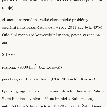
rotuje).
ekonomika: země má velké ekonomické problémy a
oficiální míra nezaměstnanosti v roce 2011 zde byla 43%!
Oficiální měnou je konvertibilní marka, pevně vázaná na
euro.
Srbsko
2
rozloha: 77000 km
(bez Kosova!)
počet obyvatel: 7.3 milionu (CIA 2012 – bez Kosova!)
fyzická geografie: sever – nížina, jih velmi hornatý. Pohoří
Stará Planina – v něm leží, na hranici s Bulharskem,
nejvyšší hora Srbska, Midžur (2188 m.n.m.). Řeky Dunaj