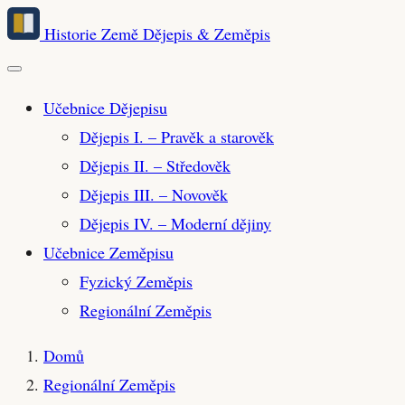
Přeskočit
Historie Země
Dějepis & Zeměpis
na
hlavní
obsah
Učebnice Dějepisu
Dějepis I. – Pravěk a starověk
Dějepis II. – Středověk
Dějepis III. – Novověk
Dějepis IV. – Moderní dějiny
Učebnice Zeměpisu
Fyzický Zeměpis
Regionální Zeměpis
Domů
Regionální Zeměpis