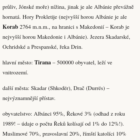
průliv, Jónské moře) nížina, jinak je ale Albánie převážně
hornatá. Hory Prokletije (nejvyšší horou Albánie je ale
Korab
2764 m.n.m., na hranici s Makedonií – Korab je
nejvyšší horou Makedonie i Albánie). Jezera Skadarské,
Ochridské a Prespanské, řeka Drin.
Tirana
hlavní město:
– 500000 obyvatel, leží ve
vnitrozemí.
další města: Skadar (Shkodër), Drač (Durrës) –
nejvýznamnější přístav.
obyvatelstvo: Albánci 95%, Řekové 3% (odhad z roku
1989! – údaje o počtu Řeků kolísají od 1% do 12%!).
Muslimové 70%, pravoslavní 20%, římští katolíci 10%