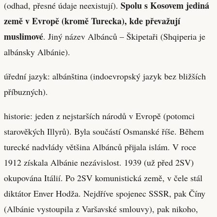
Spolu s Kosovem jediná
(odhad, přesné údaje neexistují).
země v Evropě (kromě Turecka), kde převažují
muslimové
. Jiný název Albánců – Škipetaři (Shqiperia je
albánsky Albánie).
úřední jazyk: albánština (indoevropský jazyk bez bližších
příbuzných).
historie: jeden z nejstarších národů v Evropě (potomci
starověkých Illyrů). Byla součástí Osmanské říše. Během
turecké nadvlády většina Albánců přijala islám. V roce
1912 získala Albánie nezávislost. 1939 (už před 2SV)
okupována Itálií. Po 2SV komunistická země, v čele stál
diktátor Enver Hodža. Nejdříve spojenec SSSR, pak Číny
(Albánie vystoupila z Varšavské smlouvy), pak nikoho,