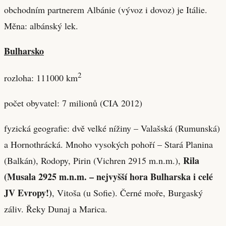
obchodním partnerem Albánie (vývoz i dovoz) je Itálie.
Měna: albánský lek.
Bulharsko
2
rozloha: 111000 km
počet obyvatel: 7 milionů (CIA 2012)
fyzická geografie: dvě velké nížiny – Valašská (Rumunská)
a Hornothrácká. Mnoho vysokých pohoří – Stará Planina
Rila
(Balkán), Rodopy, Pirin (Vichren 2915 m.n.m.),
(Musala 2925 m.n.m. – nejvyšší hora Bulharska i celé
JV Evropy!)
, Vitoša (u Sofie). Černé moře, Burgaský
záliv. Řeky Dunaj a Marica.