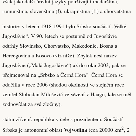
však jako další úřední jazyky používají i maďarština,
rumunština, slovenština (!), ukrajinština (!!) a chorvatština
historie: v letech 1918-1991 bylo Srbsko součástí „Velké
Jugoslávie“. V 90. letech se postupně od Jugoslávie
odtrhly Slovinsko, Chorvatsko, Makedonie, Bosna a
Hercegovina a Kosovo (viz níže). Zbytek nesl název
Jugoslávie („Malá Jugoslávie“) až do roku 2003, pak se
přejmenoval na „Srbsko a Černá Hora“. Černá Hora se
oddělila v roce 2006 (shodou okolností ve stejném roce
zemřel Slobodan Miloševič ve vězení v Haagu, kde se měl
zodpovídat za své zločiny).
státní zřízení: republika v čele s prezidentem. Součástí
2
Vojvodina
Srbska je autonomní oblast
(cca 20000 km
, 2