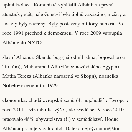
úplná izolace. Komunisté vyhlásili Albánii za první
ateistický stát, náboženství bylo úplně zakázáno, mešity a
kostely byly zavřeny. Byly postaveny miliony bunkrů. Po
roce 1991 přechod k demokracii. V roce 2009 vstoupila
Albánie do NATO.
slavní Albánci: Skanderbeg (národní hrdina, bojoval proti
Turkům), Muhammad Alí (vládce nezávislého Egypta),
Matka Tereza (Albánka narozená ve Skopji), nositelka
Nobelovy ceny míru 1979.
ekonomika: chudá evropská země (4. nejchudší v Evropě v
roce 2011 – viz tabulka výše), ale zvedá se. V roce 2010
pracovalo 48% obyvatelstva (!!) v zemědělství. Hodně
Albánců pracuje v zahraničí. Daleko nejvýznamnějším