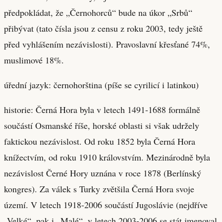
předpokládat, že „Černohorců“ bude na úkor „Srbů“
přibývat (tato čísla jsou z censu z roku 2003, tedy ještě
před vyhlášením nezávislosti). Pravoslavní křesťané 74%,
muslimové 18%.
úřední jazyk: černohorština (píše se cyrilicí i latinkou)
historie: Černá Hora byla v letech 1491-1688 formálně
součástí Osmanské říše, horské oblasti si však udržely
faktickou nezávislost. Od roku 1852 byla Černá Hora
knížectvím, od roku 1910 královstvím. Mezinárodně byla
nezávislost Černé Hory uznána v roce 1878 (Berlínský
kongres). Za válek s Turky zvětšila Černá Hora svoje
území. V letech 1918-2006 součástí Jugoslávie (nejdříve
„Velké“, pak i „Malé“, v letech 2003-2006 se stát jmenoval