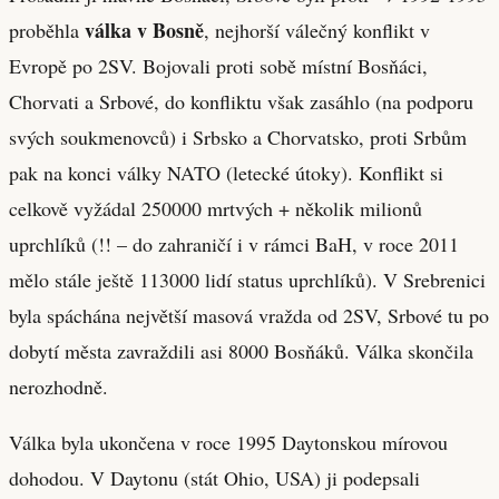
válka v Bosně
proběhla
, nejhorší válečný konflikt v
Evropě po 2SV. Bojovali proti sobě místní Bosňáci,
Chorvati a Srbové, do konfliktu však zasáhlo (na podporu
svých soukmenovců) i Srbsko a Chorvatsko, proti Srbům
pak na konci války NATO (letecké útoky). Konflikt si
celkově vyžádal 250000 mrtvých + několik milionů
uprchlíků (!! – do zahraničí i v rámci BaH, v roce 2011
mělo stále ještě 113000 lidí status uprchlíků). V Srebrenici
byla spáchána největší masová vražda od 2SV, Srbové tu po
dobytí města zavraždili asi 8000 Bosňáků. Válka skončila
nerozhodně.
Válka byla ukončena v roce 1995 Daytonskou mírovou
dohodou. V Daytonu (stát Ohio, USA) ji podepsali