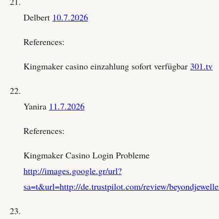
Delbert
10.7.2026
References:
Kingmaker casino einzahlung sofort verfügbar
301.tv
Yanira
11.7.2026
References:
Kingmaker Casino Login Probleme
http://images.google.gr/url?
sa=t&url=http://de.trustpilot.com/review/beyondjewelle