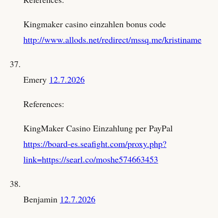
Kingmaker casino einzahlen bonus code
http://www.allods.net/redirect/mssq.me/kristiname
Emery
12.7.2026
References:
KingMaker Casino Einzahlung per PayPal
https://board-es.seafight.com/proxy.php?
link=https://searl.co/moshe574663453
Benjamin
12.7.2026