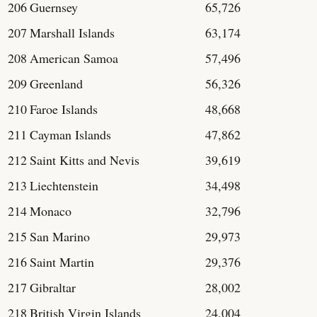
206
Guernsey
65,726
207
Marshall Islands
63,174
208
American Samoa
57,496
209
Greenland
56,326
210
Faroe Islands
48,668
211
Cayman Islands
47,862
212
Saint Kitts and Nevis
39,619
213
Liechtenstein
34,498
214
Monaco
32,796
215
San Marino
29,973
216
Saint Martin
29,376
217
Gibraltar
28,002
218
British Virgin Islands
24,004