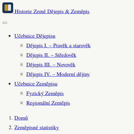
Přeskočit
Historie Země
Dějepis & Zeměpis
na
hlavní
obsah
Učebnice Dějepisu
Dějepis I. – Pravěk a starověk
Dějepis II. – Středověk
Dějepis III. – Novověk
Dějepis IV. – Moderní dějiny
Učebnice Zeměpisu
Fyzický Zeměpis
Regionální Zeměpis
Domů
Zeměpisné statistiky