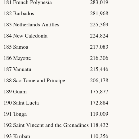
181
French Polynesia
283,019
182
Barbados
281,968
183
Netherlands Antilles
225,369
184
New Caledonia
224,824
185
Samoa
217,083
186
Mayotte
216,306
187
Vanuatu
215,446
188
Sao Tome and Principe
206,178
189
Guam
175,877
190
Saint Lucia
172,884
191
Tonga
119,009
192
Saint Vincent and the Grenadines
118,432
193
Kiribati
110,356