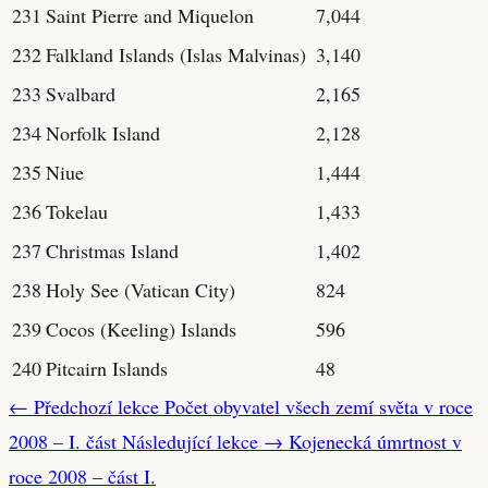
231
Saint Pierre and Miquelon
7,044
232
Falkland Islands (Islas Malvinas)
3,140
233
Svalbard
2,165
234
Norfolk Island
2,128
235
Niue
1,444
236
Tokelau
1,433
237
Christmas Island
1,402
238
Holy See (Vatican City)
824
239
Cocos (Keeling) Islands
596
240
Pitcairn Islands
48
← Předchozí lekce
Počet obyvatel všech zemí světa v roce
2008 – I. část
Následující lekce →
Kojenecká úmrtnost v
roce 2008 – část I.