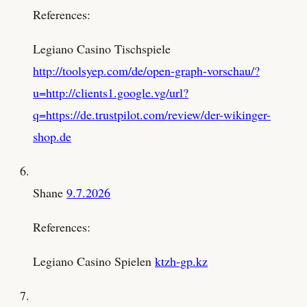
References:
Legiano Casino Tischspiele
http://toolsyep.com/de/open-graph-vorschau/?
u=http://clients1.google.vg/url?
q=https://de.trustpilot.com/review/der-wikinger-
shop.de
Shane
9.7.2026
References:
Legiano Casino Spielen
ktzh-gp.kz