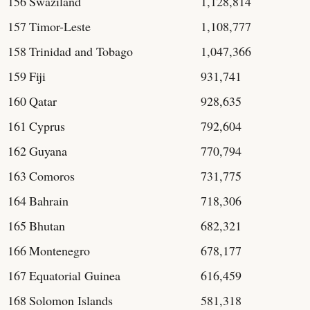
156
Swaziland
1,128,814
157
Timor-Leste
1,108,777
158
Trinidad and Tobago
1,047,366
159
Fiji
931,741
160
Qatar
928,635
161
Cyprus
792,604
162
Guyana
770,794
163
Comoros
731,775
164
Bahrain
718,306
165
Bhutan
682,321
166
Montenegro
678,177
167
Equatorial Guinea
616,459
168
Solomon Islands
581,318