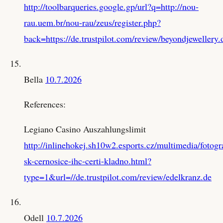
http://toolbarqueries.google.gp/url?q=http://nou-
rau.uem.br/nou-rau/zeus/register.php?
back=https://de.trustpilot.com/review/beyondjewellery.
Bella
10.7.2026
References:
Legiano Casino Auszahlungslimit
http://inlinehokej.sh10w2.esports.cz/multimedia/fotogr
sk-cernosice-ihc-certi-kladno.html?
type=1&url=//de.trustpilot.com/review/edelkranz.de
Odell
10.7.2026