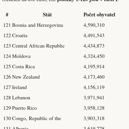
#
Stát
Počet obyvatel
121
Bosnia and Herzegovina
4,590,310
122
Croatia
4,491,543
123
Central African Republic
4,434,873
124
Moldova
4,324,450
125
Costa Rica
4,195,914
126
New Zealand
4,173,460
127
Ireland
4,156,119
128
Lebanon
3,971,941
129
Puerto Rico
3,958,128
130
Congo, Republic of the
3,903,318
131
Albania
3,619,778