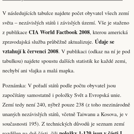
V následujících tabulce najdete počet obyvatel všech zemí
světa – nezávislých států i závislých území. Vše je staženo
CIA World Factbook 2008
z publikace
, kterou americká
Údaje se
zpravodajská služba průběžně aktualizuje.
vztahují k červenci 2008
. V publikaci (odkaz na ní je pod
tabulkou) najdete spoustu dalších statistik ke každé zemi,
nechybí ani vlajka a malá mapka.
Poznámka: V pořadí států podle počtu obyvatel jsou
započítány samostatně i položky Svět a Evropská unie.
Zemí tedy není 240, nýbrž pouze 238 (z toho mezinárodně
unaných nezávislých států, včetně Taiwanu a Kosova, je v
současnosti 195). Z technických důvodů je seznam zemí
položky 1-120 jsou v části I
rozdělen na dvě části, čili
.