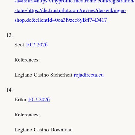
sa=i&url=https://myprofile.medtronic.com/registration
state=https://de.trustpilot.com/review/der-wikinger-
shop.de&clientId=0oa3l9zee8yBff74D417
Scot
10.7.2026
References:
Legiano Casino Sicherheit
rojadirecta.eu
Erika
10.7.2026
References:
Legiano Casino Download