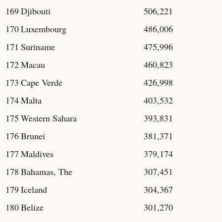
169
Djibouti
506,221
170
Luxembourg
486,006
171
Suriname
475,996
172
Macau
460,823
173
Cape Verde
426,998
174
Malta
403,532
175
Western Sahara
393,831
176
Brunei
381,371
177
Maldives
379,174
178
Bahamas, The
307,451
179
Iceland
304,367
180
Belize
301,270