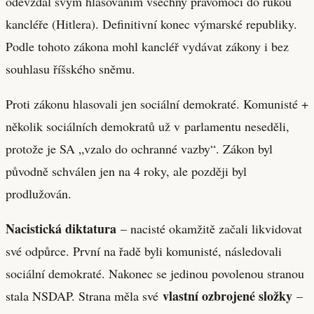
odevzdal svým hlasováním všechny pravomoci do rukou
kancléře (Hitlera). Definitivní konec výmarské republiky.
Podle tohoto zákona mohl kancléř vydávat zákony i bez
souhlasu říšského sněmu.
Proti zákonu hlasovali jen sociální demokraté. Komunisté +
několik sociálních demokratů už v parlamentu neseděli,
protože je SA „vzalo do ochranné vazby“. Zákon byl
původně schválen jen na 4 roky, ale později byl
prodlužován.
Nacistická diktatura
– nacisté okamžitě začali likvidovat
své odpůrce. První na řadě byli komunisté, následovali
sociální demokraté. Nakonec se jedinou povolenou stranou
vlastní ozbrojené složky
stala NSDAP. Strana měla své
–