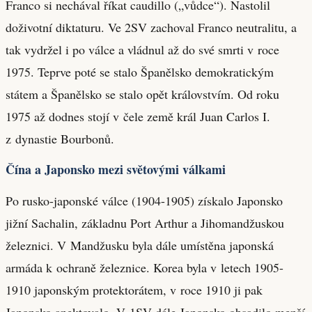
Franco si nechával říkat caudillo („vůdce“). Nastolil
doživotní diktaturu. Ve 2SV zachoval Franco neutralitu, a
tak vydržel i po válce a vládnul až do své smrti v roce
1975. Teprve poté se stalo Španělsko demokratickým
státem a Španělsko se stalo opět královstvím. Od roku
1975 až dodnes stojí v čele země král Juan Carlos I.
z dynastie Bourbonů.
Čína a Japonsko mezi světovými válkami
Po rusko-japonské válce (1904-1905) získalo Japonsko
jižní Sachalin, základnu Port Arthur a Jihomandžuskou
železnici. V Mandžusku byla dále umístěna japonská
armáda k ochraně železnice. Korea byla v letech 1905-
1910 japonským protektorátem, v roce 1910 ji pak
Japonsko anektovalo. V 1SV dále Japonsko obsadilo menší