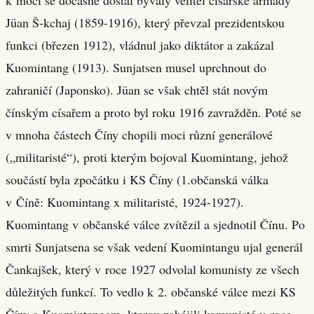
Jüan Š-kchaj (1859-1916), který převzal prezidentskou
funkci (březen 1912), vládnul jako diktátor a zakázal
Kuomintang (1913). Sunjatsen musel uprchnout do
zahraničí (Japonsko). Jüan se však chtěl stát novým
čínským císařem a proto byl roku 1916 zavražděn. Poté se
v mnoha částech Číny chopili moci různí generálové
(„militaristé“), proti kterým bojoval Kuomintang, jehož
součástí byla zpočátku i KS Číny (1.občanská válka
v Číně: Kuomintang x militaristé, 1924-1927).
Kuomintang v občanské válce zvítězil a sjednotil Čínu. Po
smrti Sunjatsena se však vedení Kuomintangu ujal generál
Čankajšek, který v roce 1927 odvolal komunisty ze všech
důležitých funkcí. To vedlo k 2. občanské válce mezi KS
Číny a Kuomintangem, kterou zahájili komunisté v roce