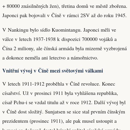
+ 80000 znásilněných žen), třetina domů ve městě zbořena.
Japonci pak bojovali v Číně v rámci 2SV až do roku 1945.
V Nankingu bylo sídlo Kuomintangu. Japonci měli ve
válce v letech 1937-1938 k dispozici 700000 vojáků a
Čína 2 miliony, ale čínská armáda byla mizerně vyzbrojená
a dokonce neměla ani letectvo a námořnictvo.
Vnitřní vývoj v Číně mezi světovými válkami
V letech 1911-1912 proběhla v Číně revoluce. Konec
císařství. Už v prosinci 1911 byla vyhlášena republika,
císař Pchu-i se vzdal titulu až v roce 1912. Další vývoj byl
v Číně dost složitý. Sunjatsen se sice stal prvním čínským
prezidentem (prosinec 1911), ale pak musel ustoupit a
k moci se dočasně dostal bývalý velitel císařské armády