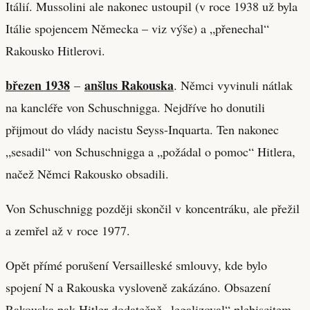
Itálií. Mussolini ale nakonec ustoupil (v roce 1938 už byla
Itálie spojencem Německa – viz výše) a „přenechal“
Rakousko Hitlerovi.
březen 1938
anšlus Rakouska
–
. Němci vyvinuli nátlak
na kancléře von Schuschnigga. Nejdříve ho donutili
přijmout do vlády nacistu Seyss-Inquarta. Ten nakonec
„sesadil“ von Schuschnigga a „požádal o pomoc“ Hitlera,
načež Němci Rakousko obsadili.
Von Schuschnigg později skončil v koncentráku, ale přežil
a zemřel až v roce 1977.
Opět přímé porušení Versailleské smlouvy, kde bylo
spojení N a Rakouska vysloveně zakázáno. Obsazení
Rakouska pak Hitler dodatečně „legalizoval“ plebiscitem,