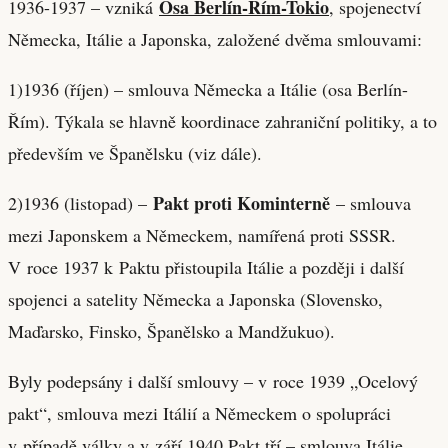
Osa Berlín-Řím-Tokio
1936-1937 – vzniká
, spojenectví
Německa, Itálie a Japonska, založené dvěma smlouvami:
1)1936 (říjen) – smlouva Německa a Itálie (osa Berlín-
Řím). Týkala se hlavně koordinace zahraniční politiky, a to
především ve Španělsku (viz dále).
Pakt proti Kominterně
2)1936 (listopad) –
– smlouva
mezi Japonskem a Německem, namířená proti SSSR.
V roce 1937 k Paktu přistoupila Itálie a později i další
spojenci a satelity Německa a Japonska (Slovensko,
Maďarsko, Finsko, Španělsko a Mandžukuo).
Byly podepsány i další smlouvy – v roce 1939 „Ocelový
pakt“, smlouva mezi Itálií a Německem o spolupráci
v případě války a v září 1940 Pakt tří – smlouva Itálie,