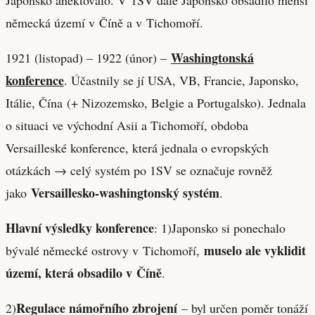
německá území v Číně a v Tichomoří.
Washingtonská
1921 (listopad) – 1922 (únor) –
konference
. Účastnily se jí USA, VB, Francie, Japonsko,
Itálie, Čína (+ Nizozemsko, Belgie a Portugalsko). Jednala
o situaci ve východní Asii a Tichomoří, obdoba
Versailleské konference, která jednala o evropských
otázkách → celý systém po 1SV se označuje rovněž
Versaillesko-washingtonský systém
jako
.
Hlavní výsledky konference
: 1)Japonsko si ponechalo
muselo ale vyklidit
bývalé německé ostrovy v Tichomoří,
území, která obsadilo v Číně
.
Regulace námořního zbrojení
2)
– byl určen poměr tonáží