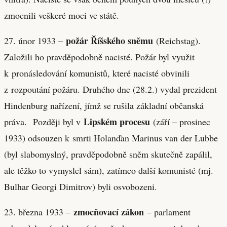
zmocnili veškeré moci ve státě.
požár Říšského sněmu
27. únor 1933 –
(Reichstag).
Založili ho pravděpodobně nacisté. Požár byl využit
k pronásledování komunistů, které nacisté obvinili
z rozpoutání požáru. Druhého dne (28.2.) vydal prezident
Hindenburg nařízení, jímž se rušila základní občanská
Lipském procesu
práva. Později byl v
(září – prosinec
1933) odsouzen k smrti Holanďan Marinus van der Lubbe
(byl slabomyslný, pravděpodobně sněm skutečně zapálil,
ale těžko to vymyslel sám), zatímco další komunisté (mj.
Bulhar Georgi Dimitrov) byli osvobozeni.
zmocňovací zákon
23. března 1933 –
– parlament