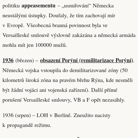
appeasementu
politiku
– „usmiřování“ Německa
neustálými ústupky. Doufaly, že tím zachovají mír
v Evropě. Všeobecná branná povinnost byla ve
Versailleské smlouvě výslovně zakázána a německá armáda
mohla mít jen 100000 mužů.
1936
obsazení Porýní (remilitarizace Porýní)
(březen) –
.
Německá vojska vstoupila do demilitarizované zóny (50
kilometrů široká zóna na pravém břehu Rýna, kde nesměli
být žádní vojáci ani vojenská zařízení). Další přímé
porušení Versailleské smlouvy, VB a F opět nezasáhly.
1936 (srpen) – LOH v Berlíně. Zneužito nacisty
k propagandě režimu.