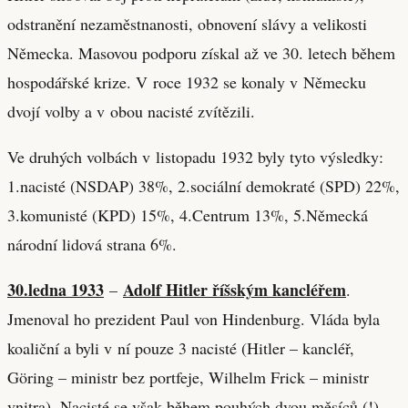
odstranění nezaměstnanosti, obnovení slávy a velikosti
Německa. Masovou podporu získal až ve 30. letech během
hospodářské krize. V roce 1932 se konaly v Německu
dvojí volby a v obou nacisté zvítězili.
Ve druhých volbách v listopadu 1932 byly tyto výsledky:
1.nacisté (NSDAP) 38%, 2.sociální demokraté (SPD) 22%,
3.komunisté (KPD) 15%, 4.Centrum 13%, 5.Německá
národní lidová strana 6%.
30.ledna 1933
Adolf Hitler říšským kancléřem
–
.
Jmenoval ho prezident Paul von Hindenburg. Vláda byla
koaliční a byli v ní pouze 3 nacisté (Hitler – kancléř,
Göring – ministr bez portfeje, Wilhelm Frick – ministr
vnitra). Nacisté se však během pouhých dvou měsíců (!)