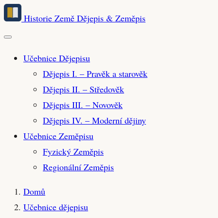
Přeskočit
Historie Země
Dějepis & Zeměpis
na
hlavní
obsah
Učebnice Dějepisu
Dějepis I. – Pravěk a starověk
Dějepis II. – Středověk
Dějepis III. – Novověk
Dějepis IV. – Moderní dějiny
Učebnice Zeměpisu
Fyzický Zeměpis
Regionální Zeměpis
Domů
Učebnice dějepisu