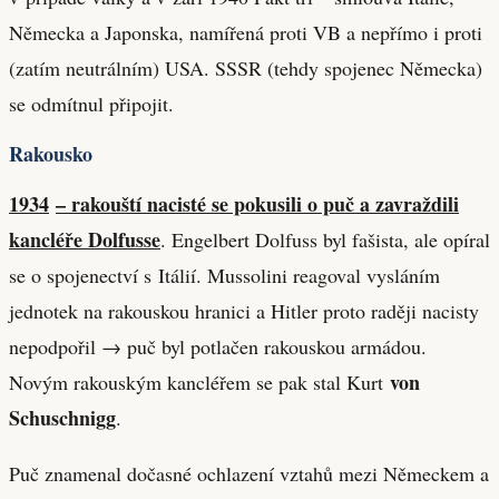
Německa a Japonska, namířená proti VB a nepřímo i proti
(zatím neutrálním) USA. SSSR (tehdy spojenec Německa)
se odmítnul připojit.
Rakousko
1934
– rakouští nacisté se pokusili o puč a zavraždili
kancléře Dolfusse
. Engelbert Dolfuss byl fašista, ale opíral
se o spojenectví s Itálií. Mussolini reagoval vysláním
jednotek na rakouskou hranici a Hitler proto raději nacisty
nepodpořil → puč byl potlačen rakouskou armádou.
von
Novým rakouským kancléřem se pak stal Kurt
Schuschnigg
.
Puč znamenal dočasné ochlazení vztahů mezi Německem a