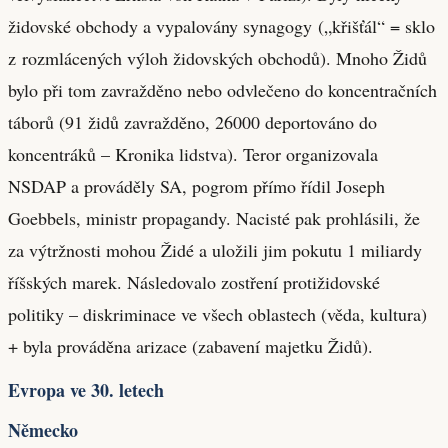
židovské obchody a vypalovány synagogy („křišťál“ = sklo
z rozmlácených výloh židovských obchodů). Mnoho Židů
bylo při tom zavražděno nebo odvlečeno do koncentračních
táborů (91 židů zavražděno, 26000 deportováno do
koncentráků – Kronika lidstva). Teror organizovala
NSDAP a prováděly SA, pogrom přímo řídil Joseph
Goebbels, ministr propagandy. Nacisté pak prohlásili, že
za výtržnosti mohou Židé a uložili jim pokutu 1 miliardy
říšských marek. Následovalo zostření protižidovské
politiky – diskriminace ve všech oblastech (věda, kultura)
+ byla prováděna arizace (zabavení majetku Židů).
Evropa ve 30. letech
Německo