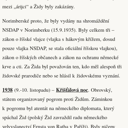
mezi „árijci“ a Židy byly zakázány.
Norimberské proto, že byly vydány na shromáždění
NSDAP v Norimberku (15.9.1935). Byly celkem tři –
zákon o říšské vlajce (vlajka s hákovým křížem, dosud
pouze vlajka NSDAP, se stala oficiální říšskou vlajkou),
zákon o říšských občanech a zákon na ochranu německé
krve a cti. Za Žida byl považován ten, kdo měl alespoň tři
židovské prarodiče nebo se hlásil k židovskému vyznání.
1938
Křišťálová noc
(9.-10. listopadu) –
. Obrovský,
státem organizovaný pogrom proti Židům. Záminkou
k pogromu byl atentát na německého diplomata, který
spáchal Žid (polský Žid zavraždil radu německého
velvyslanectví Ernsta von Ratha v Paříži). Byly ničeny