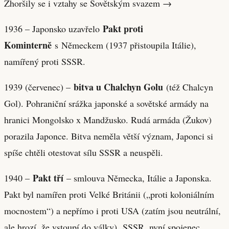
Zhoršily se i vztahy se Sovětským svazem →
Pakt proti
1936 – Japonsko uzavřelo
Kominterně
s Německem (1937 přistoupila Itálie),
namířený proti SSSR.
bitva u Chalchyn Golu
1939 (červenec) –
(též Chalcyn
Gol). Pohraniční srážka japonské a sovětské armády na
hranici Mongolsko x Mandžusko. Rudá armáda (Žukov)
porazila Japonce. Bitva neměla větší význam, Japonci si
spíše chtěli otestovat sílu SSSR a neuspěli.
Pakt tří
1940 –
– smlouva Německa, Itálie a Japonska.
Pakt byl namířen proti Velké Británii („proti koloniálním
mocnostem“) a nepřímo i proti USA (zatím jsou neutrální,
ale hrozí, že vstoupí do války). SSSR, nyní spojenec