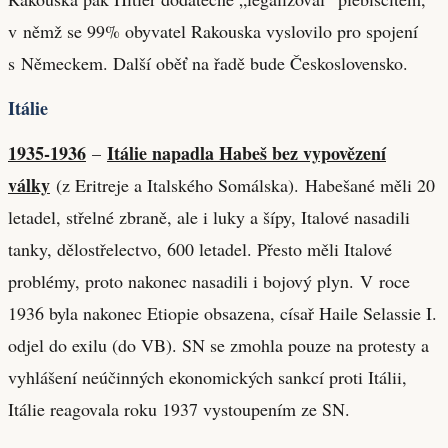
v němž se 99% obyvatel Rakouska vyslovilo pro spojení
s Německem. Další oběť na řadě bude Československo.
Itálie
1935-1936
Itálie napadla Habeš bez vypovězení
–
války
(z Eritreje a Italského Somálska). Habešané měli 20
letadel, střelné zbraně, ale i luky a šípy, Italové nasadili
tanky, dělostřelectvo, 600 letadel. Přesto měli Italové
problémy, proto nakonec nasadili i bojový plyn. V roce
1936 byla nakonec Etiopie obsazena, císař Haile Selassie I.
odjel do exilu (do VB). SN se zmohla pouze na protesty a
vyhlášení neúčinných ekonomických sankcí proti Itálii,
Itálie reagovala roku 1937 vystoupením ze SN.