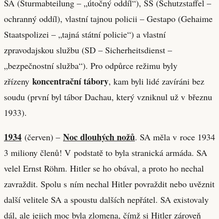
SA (Sturmabteilung – „útočný oddíl“), SS (Schutzstaffel –
ochranný oddíl), vlastní tajnou policii – Gestapo (Gehaime
Staatspolizei – „tajná státní policie“) a vlastní
zpravodajskou službu (SD – Sicherheitsdienst –
„bezpečnostní služba“). Pro odpůrce režimu byly
koncentrační tábory
zřízeny
, kam byli lidé zavíráni bez
soudu (první byl tábor Dachau, který vzniknul už v březnu
1933).
1934
Noc dlouhých nožů
(červen) –
. SA měla v roce 1934
3 miliony členů! V podstatě to byla stranická armáda. SA
velel Ernst Röhm. Hitler se ho obával, a proto ho nechal
zavraždit. Spolu s ním nechal Hitler povraždit nebo uvěznit
další velitele SA a spoustu dalších nepřátel. SA existovaly
dál, ale jejich moc byla zlomena, čímž si Hitler zároveň