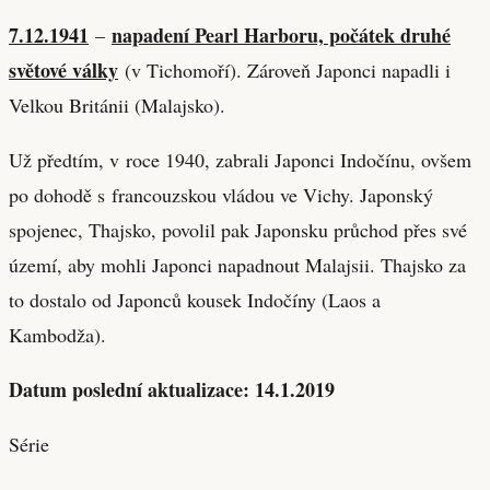
7.12.1941
napadení Pearl Harboru, počátek druhé
–
světové války
(v Tichomoří). Zároveň Japonci napadli i
Velkou Británii (Malajsko).
Už předtím, v roce 1940, zabrali Japonci Indočínu, ovšem
po dohodě s francouzskou vládou ve Vichy. Japonský
spojenec, Thajsko, povolil pak Japonsku průchod přes své
území, aby mohli Japonci napadnout Malajsii. Thajsko za
to dostalo od Japonců kousek Indočíny (Laos a
Kambodža).
Datum poslední aktualizace: 14.1.2019
Série