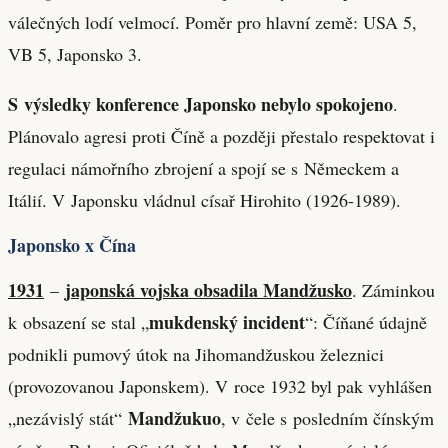
válečných lodí velmocí. Poměr pro hlavní země: USA 5,
VB 5, Japonsko 3.
S výsledky konference Japonsko nebylo spokojeno
.
Plánovalo agresi proti Číně a později přestalo respektovat i
regulaci námořního zbrojení a spojí se s Německem a
Itálií. V Japonsku vládnul císař Hirohito (1926-1989).
Japonsko x Čína
1931
japonská vojska obsadila Mandžusko
–
. Záminkou
mukdenský incident
k obsazení se stal „
“: Číňané údajně
podnikli pumový útok na Jihomandžuskou železnici
(provozovanou Japonskem). V roce 1932 byl pak vyhlášen
Mandžukuo
„nezávislý stát“
, v čele s posledním čínským