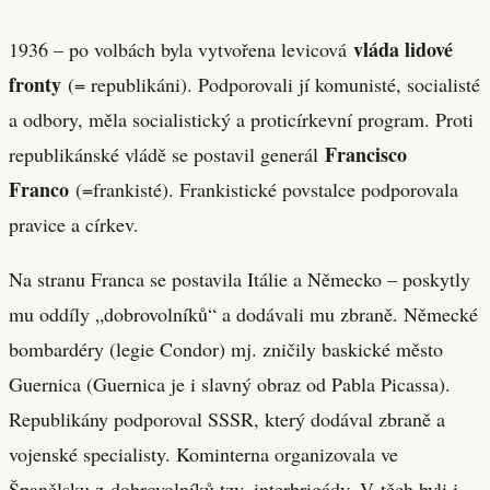
vláda lidové
1936 – po volbách byla vytvořena levicová
fronty
(= republikáni). Podporovali jí komunisté, socialisté
a odbory, měla socialistický a proticírkevní program. Proti
Francisco
republikánské vládě se postavil generál
Franco
(=frankisté). Frankistické povstalce podporovala
pravice a církev.
Na stranu Franca se postavila Itálie a Německo – poskytly
mu oddíly „dobrovolníků“ a dodávali mu zbraně. Německé
bombardéry (legie Condor) mj. zničily baskické město
Guernica (Guernica je i slavný obraz od Pabla Picassa).
Republikány podporoval SSSR, který dodával zbraně a
vojenské specialisty. Kominterna organizovala ve
Španělsku z dobrovolníků tzv. interbrigády. V těch byli i