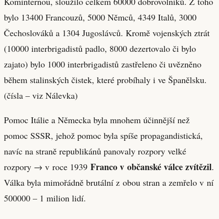
Kominternou, sloužilo celkem 60000 dobrovolníků. Z toho
bylo 13400 Francouzů, 5000 Němců, 4349 Italů, 3000
Čechoslováků a 1304 Jugoslávců. Kromě vojenských ztrát
(10000 interbrigadistů padlo, 8000 dezertovalo či bylo
zajato) bylo 1000 interbrigadistů zastřeleno či uvězněno
během stalinských čistek, které probíhaly i ve Španělsku.
(čísla – viz Nálevka)
Pomoc Itálie a Německa byla mnohem účinnější než
pomoc SSSR, jehož pomoc byla spíše propagandistická,
navíc na straně republikánů panovaly rozpory velké
Franco v občanské válce zvítězil
rozpory → v roce 1939
.
Válka byla mimořádně brutální z obou stran a zemřelo v ní
500000 – 1 milion lidí.