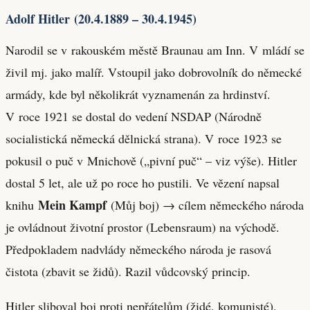
Adolf Hitler (20.4.1889 – 30.4.1945)
Narodil se v rakouském městě Braunau am Inn. V mládí se
živil mj. jako malíř. Vstoupil jako dobrovolník do německé
armády, kde byl několikrát vyznamenán za hrdinství.
V roce 1921 se dostal do vedení NSDAP (Národně
socialistická německá dělnická strana). V roce 1923 se
pokusil o puč v Mnichově („pivní puč“ – viz výše). Hitler
dostal 5 let, ale už po roce ho pustili. Ve vězení napsal
Mein Kampf
knihu
(Můj boj) → cílem německého národa
je ovládnout životní prostor (Lebensraum) na východě.
Předpokladem nadvlády německého národa je rasová
čistota (zbavit se židů). Razil vůdcovský princip.
Hitler sliboval boj proti nepřátelům (židé, komunisté),