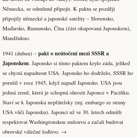
Německa, se odmítnul připojit. K paktu se později
připojily německé a japonské satelity – Slovensko,
Maďarsko, Rumunsko, Čína (část okupovaná Japonskem),
Mandžukuo.
pakt o neútočení mezi SSSR a
1941 (duben) –
Japonskem
. Japonsko si tímto paktem krylo záda, jelikož
se chystá napadnout USA. Japonsko ho dodrželo, SSSR ho
porušil v roce 1945, když napadl Japonsko. USA jsou
jediná země, která je schopná ohrozit Japonce v Pacifiku.
Staví se k Japonsku nepřátelsky (mj. embargo ze strany
USA vůči Japonsku). Japonci už ve 30. letech odmítli
respektovat Washingtonskou smlouvu a začali budovat
obrovské válečné loďstvo. →