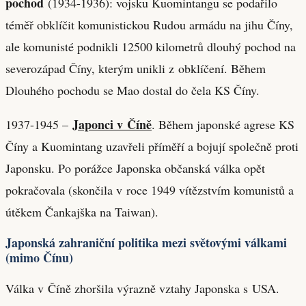
pochod
(1934-1936): vojsku Kuomintangu se podařilo
téměř obklíčit komunistickou Rudou armádu na jihu Číny,
ale komunisté podnikli 12500 kilometrů dlouhý pochod na
severozápad Číny, kterým unikli z obklíčení. Během
Dlouhého pochodu se Mao dostal do čela KS Číny.
Japonci v Číně
1937-1945 –
. Během japonské agrese KS
Číny a Kuomintang uzavřeli příměří a bojují společně proti
Japonsku. Po porážce Japonska občanská válka opět
pokračovala (skončila v roce 1949 vítězstvím komunistů a
útěkem Čankajška na Taiwan).
Japonská zahraniční politika mezi světovými válkami
(mimo Čínu)
Válka v Číně zhoršila výrazně vztahy Japonska s USA.