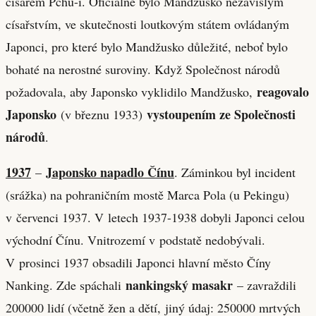
císařem Pchu-i. Oficiálně bylo Mandžusko nezávislým
císařstvím, ve skutečnosti loutkovým státem ovládaným
Japonci, pro které bylo Mandžusko důležité, neboť bylo
bohaté na nerostné suroviny. Když Společnost národů
reagovalo
požadovala, aby Japonsko vyklidilo Mandžusko,
Japonsko
vystoupením ze Společnosti
(v březnu 1933)
národů
.
1937
Japonsko napadlo Čínu
–
. Záminkou byl incident
(srážka) na pohraničním mostě Marca Pola (u Pekingu)
v červenci 1937. V letech 1937-1938 dobyli Japonci celou
východní Čínu. Vnitrozemí v podstatě nedobývali.
V prosinci 1937 obsadili Japonci hlavní město Číny
nankingský masakr
Nanking. Zde spáchali
– zavraždili
200000 lidí (včetně žen a dětí, jiný údaj: 250000 mrtvých