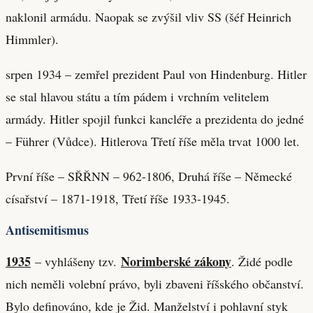
naklonil armádu. Naopak se zvýšil vliv SS (šéf Heinrich
Himmler).
srpen 1934 – zemřel prezident Paul von Hindenburg. Hitler
se stal hlavou státu a tím pádem i vrchním velitelem
armády. Hitler spojil funkci kancléře a prezidenta do jedné
– Führer (Vůdce). Hitlerova Třetí říše měla trvat 1000 let.
První říše – SŘŘNN – 962-1806, Druhá říše – Německé
císařství – 1871-1918, Třetí říše 1933-1945.
Antisemitismus
1935
Norimberské zákony
– vyhlášeny tzv.
. Židé podle
nich neměli volební právo, byli zbaveni říšského občanství.
Bylo definováno, kde je Žid. Manželství i pohlavní styk