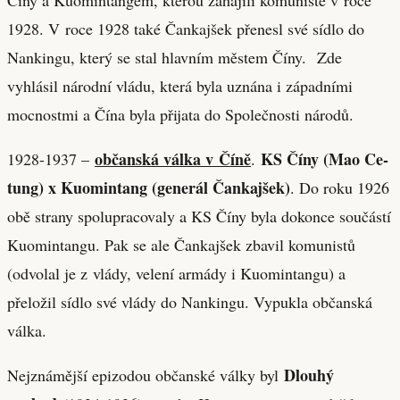
1928. V roce 1928 také Čankajšek přenesl své sídlo do
Nankingu, který se stal hlavním městem Číny. Zde
vyhlásil národní vládu, která byla uznána i západními
mocnostmi a Čína byla přijata do Společnosti národů.
občanská válka v Číně
KS Číny (Mao Ce-
1928-1937 –
.
tung) x Kuomintang (generál Čankajšek)
. Do roku 1926
obě strany spolupracovaly a KS Číny byla dokonce součástí
Kuomintangu. Pak se ale Čankajšek zbavil komunistů
(odvolal je z vlády, velení armády i Kuomintangu) a
přeložil sídlo své vlády do Nankingu. Vypukla občanská
válka.
Dlouhý
Nejznámější epizodou občanské války byl