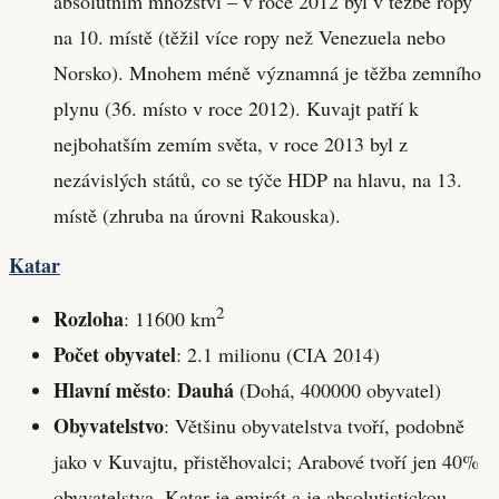
absolutním množství – v roce 2012 byl v těžbě ropy
na 10. místě (těžil více ropy než Venezuela nebo
Norsko). Mnohem méně významná je těžba zemního
plynu (36. místo v roce 2012). Kuvajt patří k
nejbohatším zemím světa, v roce 2013 byl z
nezávislých států, co se týče HDP na hlavu, na 13.
místě (zhruba na úrovni Rakouska).
Katar
2
Rozloha
: 11600 km
Počet obyvatel
: 2.1 milionu (CIA 2014)
Hlavní město
Dauhá
:
(Dohá, 400000 obyvatel)
Obyvatelstvo
: Většinu obyvatelstva tvoří, podobně
jako v Kuvajtu, přistěhovalci; Arabové tvoří jen 40%
obyvatelstva. Katar je emirát a je absolutistickou