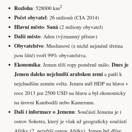
2
Rozloha
: 528000 km
Počet obyvatel
: 26 milionů (CIA 2014)
Hlavní město
Saná
:
(2 miliony obyvatel)
Další město
: Aden (významný přístav)
Obyvatelstvo
: Muslimové (z nichž nejméně třetina
jsou šíité) tvoří 99% obyvatelstva.
Ekonomika
Dnes je
: Jemen těží ropy poměrně málo.
Jemen daleko nejchudší arabskou zemí
a patří k
nejchudším zemím světa. Jemen měl HDP na hlavu v
roce 2013 jen 2500 USD na hlavu a byl ekonomicky
na úrovni Kambodži nebo Kamerunu.
Dalš í informace o Jemenu
: Součástí Jemenu je i
ostrov Sokotra, který je však už geograficky součástí
Afriky (2. největší ostrov Afriky). Jemen byl dříve