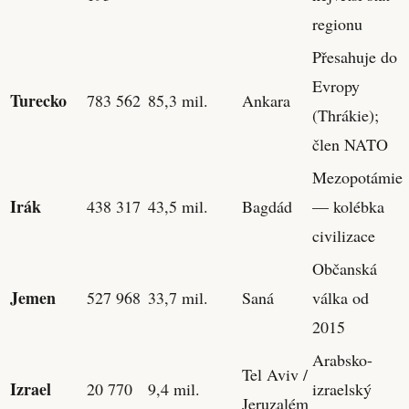
regionu
Přesahuje do
Evropy
Turecko
783 562
85,3 mil.
Ankara
(Thrákie);
člen NATO
Mezopotámie
Irák
438 317
43,5 mil.
Bagdád
— kolébka
civilizace
Občanská
Jemen
527 968
33,7 mil.
Saná
válka od
2015
Arabsko-
Tel Aviv /
Izrael
20 770
9,4 mil.
izraelský
Jeruzalém