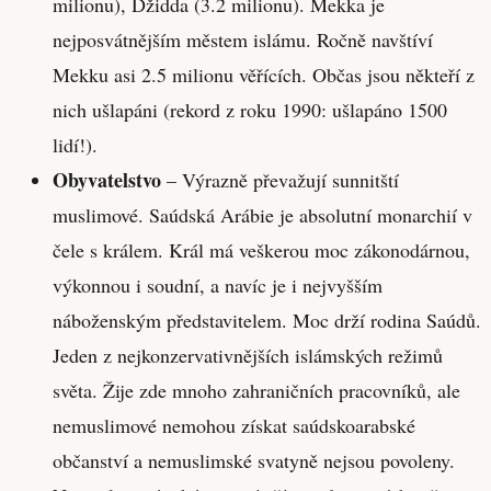
milionu), Džidda (3.2 milionu). Mekka je
nejposvátnějším městem islámu. Ročně navštíví
Mekku asi 2.5 milionu věřících. Občas jsou někteří z
nich ušlapáni (rekord z roku 1990: ušlapáno 1500
lidí!).
Obyvatelstvo
– Výrazně převažují sunnitští
muslimové. Saúdská Arábie je absolutní monarchií v
čele s králem. Král má veškerou moc zákonodárnou,
výkonnou i soudní, a navíc je i nejvyšším
náboženským představitelem. Moc drží rodina Saúdů.
Jeden z nejkonzervativnějších islámských režimů
světa. Žije zde mnoho zahraničních pracovníků, ale
nemuslimové nemohou získat saúdskoarabské
občanství a nemuslimské svatyně nejsou povoleny.