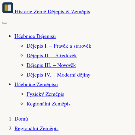
Přeskočit
Historie Země
Dějepis & Zeměpis
na
hlavní
obsah
Učebnice Dějepisu
Dějepis I. – Pravěk a starověk
Dějepis II. – Středověk
Dějepis III. – Novověk
Dějepis IV. – Moderní dějiny
Učebnice Zeměpisu
Fyzický Zeměpis
Regionální Zeměpis
Domů
Regionální Zeměpis