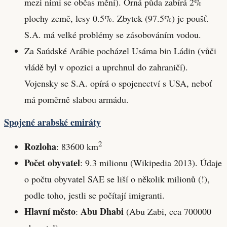
mezi nimi se občas mění). Orná půda zabírá 2%
plochy země, lesy 0.5%. Zbytek (97.5%) je poušť.
S.A. má velké problémy se zásobováním vodou.
Za Saúdské Arábie pocházel Usáma bin Ládin (vůči
vládě byl v opozici a uprchnul do zahraničí).
Vojensky se S.A. opírá o spojenectví s USA, neboť
má poměrně slabou armádu.
Spojené arabské emiráty
2
Rozloha
: 83600 km
Počet obyvatel
: 9.3 milionu (Wikipedia 2013). Údaje
o počtu obyvatel SAE se liší o několik milionů (!),
podle toho, jestli se počítají imigranti.
Hlavní město
Abu Dhabi
:
(Abu Zabi, cca 700000