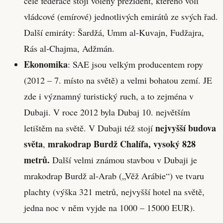
čele federace stojí volený prezident, kterého volí
vládcové (emírové) jednotlivých emirátů ze svých řad.
Další emiráty: Šardžá, Umm al-Kuvajn, Fudžajra,
Rás al-Chajma, Adžmán.
Ekonomika
: SAE jsou velkým producentem ropy
(2012 – 7. místo na světě) a velmi bohatou zemí. JE
zde i významný turistický ruch, a to zejména v
Dubaji. V roce 2012 byla Dubaj 10. největším
nejvyšší budova
letištěm na světě. V Dubaji též stojí
světa
mrakodrap Burdž Chalífa, vysoký 828
,
metrů.
Další velmi známou stavbou v Dubaji je
mrakodrap Burdž al-Arab („Věž Arábie“) ve tvaru
plachty (výška 321 metrů, nejvyšší hotel na světě,
jedna noc v něm vyjde na 1000 – 15000 EUR).