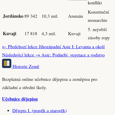
konflikt
Konstituční
Jordánsko
89 342
10,3 mil.
Ammán
monarchie
5. největší
Kuvajt
17 818
4,3 mil.
Kuvajt
zásoby ropy
← Předchozí lekce
Jihozápadní Asie I: Levanta a okolí
Následující lekce →
Asie: Podnebí, vegetace a vodstvo
Historie Země
Bezplatná online učebnice dějepisu a zeměpisu pro
základní a střední školy.
Učebnice dějepisu
Dějepis I. (pravěk a starověk)