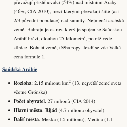
převažují přistěhovalci (54%) nad místními Araby
(46%, CIA 2010), mezi kterými převažují šíité (asi
2/3 původní populace) nad sunnity. Nejmenší arabská
země. Bahrajn je ostrov, který je spojen se Saúdskou
Arábií hrází, dlouhou 25 kilometrů, po níž vede
silnice. Bohatá země, těžba ropy. Jezdí se zde Velká
cena formule 1.
Saúdská Arábie
2
Rozloha
: 2.15 milionu km
(13. největší země světa
včetně Grónska)
Počet obyvatel
: 27 milionů (CIA 2014)
Hlavní město
Rijád
:
(4.7 milionu obyvatel)
Další města
: Mekka (1.5 milionu), Medina (1.1