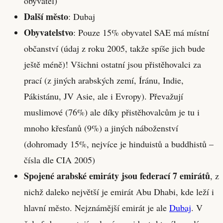
obyvatel)
Další město
: Dubaj
Obyvatelstvo
: Pouze 15% obyvatel SAE má místní
občanství (údaj z roku 2005, takže spíše jich bude
ještě méně)! Všichni ostatní jsou přistěhovalci za
prací (z jiných arabských zemí, Íránu, Indie,
Pákistánu, JV Asie, ale i Evropy). Převažují
muslimové (76%) ale díky přistěhovalcům je tu i
mnoho křesťanů (9%) a jiných náboženství
(dohromady 15%, nejvíce je hinduistů a buddhistů –
čísla dle CIA 2005)
Spojené arabské emiráty jsou federací 7 emirátů
, z
nichž daleko největší je emirát Abu Dhabi, kde leží i
hlavní město. Nejznámější emirát je ale
Dubaj
. V