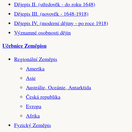
Dějepis II. (středověk - do roku 1648)
Dějepis III. (novověk - 1648-1918)
Dějepis IV. (moderní dějiny - po roce 1918)
Významné osobnosti dějin
Učebnice Zeměpisu
Regionální Zeměpis
Amerika
Asie
Austrálie, Oceánie, Antarktida
Česká republika
Evropa
Afrika
Fyzický Zeměpis