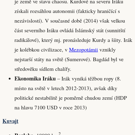
je země ve stavu chaosu. Kurdové na severu Iráku
získali rozsáhlou autonomii (fakticky hraničící s
nezávislostí). V současné době (2014) však velkou
část severního Iráku ovládá Islámský stát (sunnitští
radikálové), který mj. pronásleduje Kurdy a šíity. Irák
je kolébkou civilizace, v
Mezopotámii
vznikly
nejstarší státy na světě (Sumerové). Bagdád byl ve
středověku sídlem chalífy.
Ekonomika Iráku
– Irák vyniká těžbou ropy (8.
místo na světě v letech 2012-2013), avšak díky
politické nestabilitě je poměrně chudou zemí (HDP
na hlavu 7100 USD v roce 2013)
Kuvajt
2