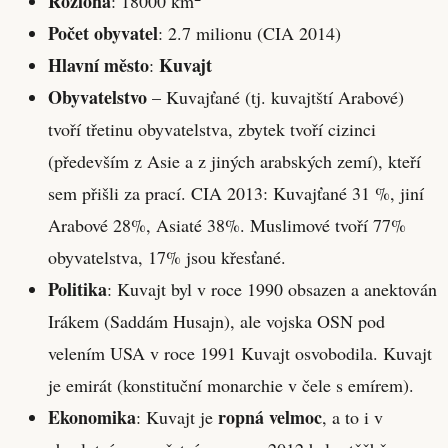
Rozloha
: 18000 km
Počet obyvatel
: 2.7 milionu (CIA 2014)
Hlavní město
Kuvajt
:
Obyvatelstvo
– Kuvajťané (tj. kuvajtští Arabové)
tvoří třetinu obyvatelstva, zbytek tvoří cizinci
(především z Asie a z jiných arabských zemí), kteří
sem přišli za prací. CIA 2013: Kuvajťané 31 %, jiní
Arabové 28%, Asiaté 38%. Muslimové tvoří 77%
obyvatelstva, 17% jsou křesťané.
Politika
: Kuvajt byl v roce 1990 obsazen a anektován
Irákem (Saddám Husajn), ale vojska OSN pod
velením USA v roce 1991 Kuvajt osvobodila. Kuvajt
je emirát (konstituční monarchie v čele s emírem).
Ekonomika
ropná velmoc
: Kuvajt je
, a to i v