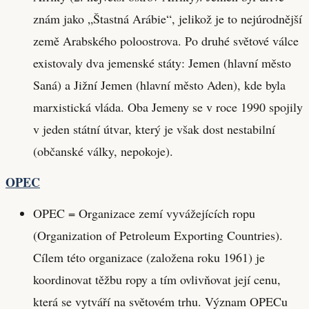
znám jako „Štastná Arábie“, jelikož je to nejúrodnější
země Arabského poloostrova. Po druhé světové válce
existovaly dva jemenské státy: Jemen (hlavní město
Saná) a Jižní Jemen (hlavní město Aden), kde byla
marxistická vláda. Oba Jemeny se v roce 1990 spojily
v jeden státní útvar, který je však dost nestabilní
(občanské války, nepokoje).
OPEC
OPEC = Organizace zemí vyvážejících ropu
(Organization of Petroleum Exporting Countries).
Cílem této organizace (založena roku 1961) je
koordinovat těžbu ropy a tím ovlivňovat její cenu,
která se vytváří na světovém trhu. Význam OPECu