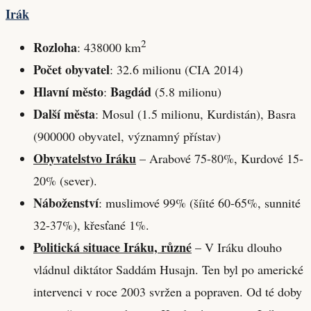
Irák
2
Rozloha
: 438000 km
Počet obyvatel
: 32.6 milionu (CIA 2014)
Hlavní město
Bagdád
:
(5.8 milionu)
Další města
: Mosul (1.5 milionu, Kurdistán), Basra
(900000 obyvatel, významný přístav)
Obyvatelstvo Iráku
– Arabové 75-80%, Kurdové 15-
20% (sever).
Náboženství
: muslimové 99% (šíité 60-65%, sunnité
32-37%), křesťané 1%.
Politická situace Iráku, různé
– V Iráku dlouho
vládnul diktátor Saddám Husajn. Ten byl po americké
intervenci v roce 2003 svržen a popraven. Od té doby