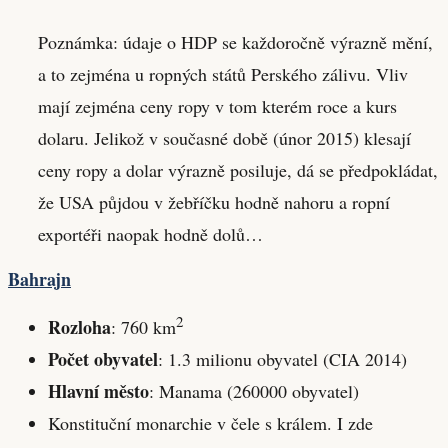
Poznámka: údaje o HDP se každoročně výrazně mění,
a to zejména u ropných států Perského zálivu. Vliv
mají zejména ceny ropy v tom kterém roce a kurs
dolaru. Jelikož v současné době (únor 2015) klesají
ceny ropy a dolar výrazně posiluje, dá se předpokládat,
že USA půjdou v žebříčku hodně nahoru a ropní
exportéři naopak hodně dolů…
Bahrajn
2
Rozloha
: 760 km
Počet obyvatel
: 1.3 milionu obyvatel (CIA 2014)
Hlavní město
: Manama (260000 obyvatel)
Konstituční monarchie v čele s králem. I zde