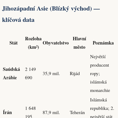
Jihozápadní Asie (Blízký východ) —
klíčová data
Rozloha
Hlavní
Stát
Obyvatelstvo
Poznámka
(km²)
město
Největší
producent
Saúdská
2 149
35,9 mil.
Rijád
ropy;
Arábie
690
islámská
monarchie
Islámská
1 648
republika; 2.
Írán
87,9 mil.
Teherán
195
největší stát