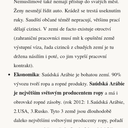
Nemuslimové také nemají přístup do svatých měst.
Ženy nesmějí řídit auto. Krádež se trestá useknutím
ruky. Saudští občané téměř nepracují, většinu prací
dělají cizinci. V zemi de facto existuje otroctví
(zahraniční pracovníci musí mít k opuštění země
výstupní víza, řada cizinců z chudých zemí je tu
držena násilím i poté, co jim vyprší pracovní
kontrakt).
Ekonomika
: Saúdská Arábie je bohatou zemí. 90%
Saúdská Arábie
vývozu tvoří ropa a ropné produkty.
je největším světovým producentem ropy
a má i
obrovské ropné zásoby. (rok 2012: 1.Saúdská Arábie,
2.USA, 3.Rusko. Tyto 3 země jsou dlouhodobě
daleko největšími světovými producenty ropy, pořadí