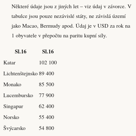
Některé údaje jsou z jiných let – viz údaj v závorce. V
tabulce jsou pouze nezávislé státy, ne závislá území
jako Macao, Bermudy apod. Údaj je v USD za rok na
1 obyvatele v přepočtu na paritu kupní síly.
Sl.16
Sl.16
Katar
102 100
Lichtenštejnsko
89 400
Monako
85 500
Lucembursko
77 900
Singapur
62 400
Norsko
55 400
Švýcarsko
54 800