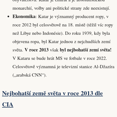
monarchií, volby ani politické strany zde neexistují.
Ekonomika
: Katar je významný producent ropy, v
roce 2012 byl celosvětově na 18. místě (těžil víc ropy
než Libye nebo Indonésie). Do roku 1939, kdy byla
objevena ropa, byl Katar jednou z nejchudších zemí
V roce 2013
byl nejbohatší zemí světa!
světa.
však
V Kataru se bude hrát MS ve fotbale v roce 2022.
Celosvětově významná je televizní stanice Al-Džazíra
(„arabská CNN“).
Nejbohatší země světa v roce 2013 dle
CIA