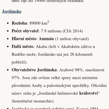
dnes žije asi 19000 izraelských osadníků.
Jordánsko
2
Rozloha
: 89000 km
Počet obyvatel
: 7.9 milionu (CIA 2014)
Hlavní město
Ammán
:
(1 milion obyvatel)
Další město
: Akaba (leží v Akabském zálivu u
Rudého moře; Jordánsko má jen 26 kilometrů
pobřeží).
Obyvatelstvo Jordánska
: Arabové 98%, muslimové
97%. Jsou zde ovšem velké spory mezi místními
původními Araby a palestinskými uprchlíky. Oficiální
království
název státu je „Jordánské hášimovské
“
(konstituční monarchie).
Jordánsko je poměrně stabilní zemí. V roce 1994