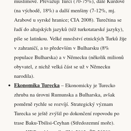
muslimové. Převažují Turci (70-75%), dále Kurdové
(na východě, 18%) a další menšiny (7-12%, mj.
Arabové u syrské hranice; CIA 2008). Turečtina se
řadí do altajských jazyků (též turkotatarské jazyky),
píše se latinkou. Velké množství etnických Turků žije
v zahraničí, a to především v Bulharsku (8%
populace Bulharska) a v Německu (několik milionů
obyvatel, z nichž velká část se už v Německu
narodila).
Ekonomika Turecka
– Ekonomicky je Turecko
zhruba na úrovni Rumunska a Bulharska, avšak
poměrně rychle se rozvíjí. Strategický význam
Turecka se ještě zvýšil po dokončení ropovodu po
trase Baku-Tbilisi-Ceyhan (Středozemní moře).