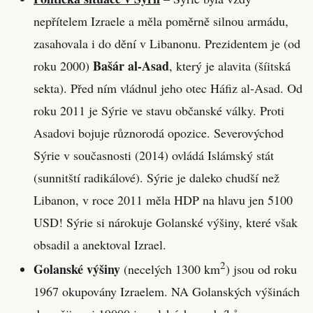
nepřítelem Izraele a měla poměrně silnou armádu,
zasahovala i do dění v Libanonu. Prezidentem je (od
Bašár al-Asad
roku 2000)
, který je alavita (šíitská
sekta). Před ním vládnul jeho otec Háfiz al-Asad. Od
roku 2011 je Sýrie ve stavu občanské války. Proti
Asadovi bojuje různorodá opozice. Severovýchod
Sýrie v současnosti (2014) ovládá Islámský stát
(sunnitští radikálové). Sýrie je daleko chudší než
Libanon, v roce 2011 měla HDP na hlavu jen 5100
USD! Sýrie si nárokuje Golanské výšiny, které však
obsadil a anektoval Izrael.
2
Golanské výšiny
(necelých 1300 km
) jsou od roku
1967 okupovány Izraelem. NA Golanských výšinách