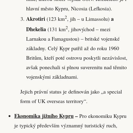
hlavní město Kypru, Nicosia (Lefkosia).
2
Akrotiri
a
(123 km
, jih – u Limassolu)
2
Dhekelia
(131 km
, jihovýchod – mezi
Larnakou a Famagustou) – britské vojenské
základny. Celý Kypr patřil až do roku 1960
Britům, kteří poté ostrovu poskytli nezávislost,
avšak ponechali si plnou suverenitu nad těmito
vojenskými základnami.
Jejich právní status je definován jako „a special
form of UK overseas territory“.
Ekonomika jižního Kypru
–
Pro ekonomiku Kypru
je typický především významný turistický ruch,