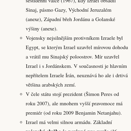
šestidenní válce (1967), kdy Izrael obsadil
Sinaj, pásmo Gazy, Východní Jeruzalém
(anexe), Západní břeh Jordánu a Golanské
výšiny (anexe).
Vojensky nejsilnějším protivníkem Izraele byl
Egypt, se kterým Izrael uzavřel mírovou dohodu
a vrátil mu Sinajský poloostrov. Mír uzavřel
Izrael i s Jordánskem. V současnosti je hlavním
nepřítelem Izraele Írán, neuznává ho ale i drtivá
většina arabských zemí.
V čele státu stojí prezident (Šimon Peres od
roku 2007), ale mnohem vyšší pravomoce má
premiér (od roku 2009 Benjamin Netanjahu).
Izrael má velmi silnou armádu. Základní