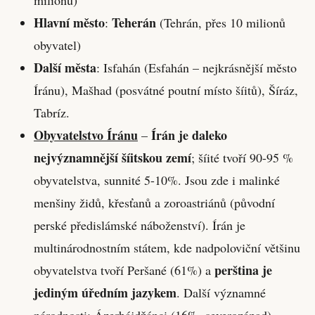
Hlavní město
Teherán
:
(Tehrán, přes 10 milionů
obyvatel)
Další města
: Isfahán (Esfahán – nejkrásnější město
Íránu), Mašhad (posvátné poutní místo šíitů), Šíráz,
Tabríz.
Obyvatelstvo Íránu
Írán je daleko
–
nejvýznamnější šíitskou zemí
; šíité tvoří 90-95 %
obyvatelstva, sunnité 5-10%. Jsou zde i malinké
menšiny židů, křesťanů a zoroastriánů (původní
perské předislámské náboženství). Írán je
multinárodnostním státem, kde nadpoloviční většinu
perština je
obyvatelstva tvoří Peršané (61%) a
jediným úředním jazykem
. Další významné
národnosti: Ázerbájdžánci (16%, severozápad),