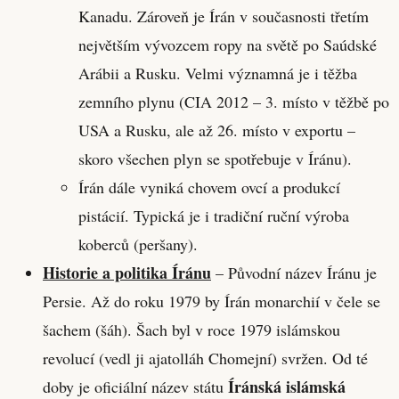
Kanadu. Zároveň je Írán v současnosti třetím
největším vývozcem ropy na světě po Saúdské
Arábii a Rusku. Velmi významná je i těžba
zemního plynu (CIA 2012 – 3. místo v těžbě po
USA a Rusku, ale až 26. místo v exportu –
skoro všechen plyn se spotřebuje v Íránu).
Írán dále vyniká chovem ovcí a produkcí
pistácií. Typická je i tradiční ruční výroba
koberců (peršany).
Historie a politika Íránu
– Původní název Íránu je
Persie. Až do roku 1979 by Írán monarchií v čele se
šachem (šáh). Šach byl v roce 1979 islámskou
revolucí (vedl ji ajatolláh Chomejní) svržen. Od té
Íránská islámská
doby je oficiální název státu