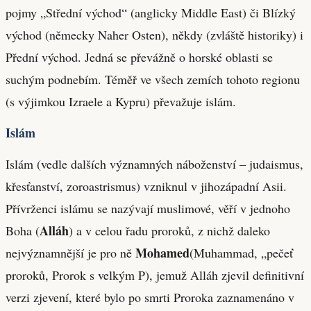
pojmy „Střední východ“ (anglicky Middle East) či Blízký
východ (německy Naher Osten), někdy (zvláště historiky) i
Přední východ. Jedná se převážně o horské oblasti se
suchým podnebím. Téměř ve všech zemích tohoto regionu
(s výjimkou Izraele a Kypru) převažuje islám.
Islám
Islám (vedle dalších významných náboženství – judaismus,
křesťanství, zoroastrismus) vzniknul v jihozápadní Asii.
Přívrženci islámu se nazývají muslimové, věří v jednoho
Alláh
Boha (
) a v celou řadu proroků, z nichž daleko
Mohamed
nejvýznamnější je pro ně
(Muhammad, „pečeť
proroků, Prorok s velkým P), jemuž Alláh zjevil definitivní
verzi zjevení, které bylo po smrti Proroka zaznamenáno v