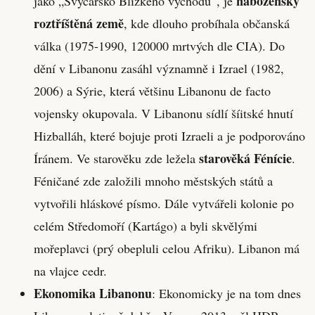
nábožensky
jako „Švýcarsko Blízkého východu“, je
roztříštěná země
, kde dlouho probíhala občanská
válka (1975-1990, 120000 mrtvých dle CIA). Do
dění v Libanonu zasáhl významně i Izrael (1982,
2006) a Sýrie, která většinu Libanonu de facto
vojensky okupovala. V Libanonu sídlí šíitské hnutí
Hizballáh, které bojuje proti Izraeli a je podporováno
starověká Fénície
Íránem. Ve starověku zde ležela
.
Féničané zde založili mnoho městských států a
vytvořili hláskové písmo. Dále vytvářeli kolonie po
celém Středomoří (Kartágo) a byli skvělými
mořeplavci (prý obepluli celou Afriku). Libanon má
na vlajce cedr.
Ekonomika Libanonu
: Ekonomicky je na tom dnes