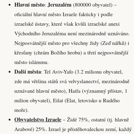
Hlavní město
Jeruzalém
:
(800000 obyvatel) –
oficiální hlavní město Izraele fakticky i podle
izraelské ústavy, které však kvůli izraelské anexi
Východního Jeruzaléma není mezinárodně uznáváno.
Nejposvátnější město pro všechny židy (Zeď nářků) i
křesťany (chrám Božího hrobu) a třetí nejposvátnější
město islámmu.
Další města
: Tel Aviv-Yafo (3.2 milionu obyvatel,
zde má většina států svá velvyslanectví, mezinárodně
uznávané hlavní město), Haifa (významný přístav, 1
milion obyvatel), Eilat (Elat, letovisko u Rudého
moře).
Obyvatelstvo Izraele
– Židé 75%, ostatní (tj. hlavně
Arabové) 25%. Izrael je přistěhovaleckou zemí, každý