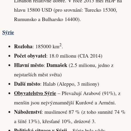
Libanon relativně dobře. V roce 2013 měl HDP na
hlavu 15800 USD (pro srovnání: Turecko 15300,
Rumunsko a Bulharsko 14400).
Sýrie
2
Rozloha
: 185000 km
.
Počet obyvatel
: 18.0 milionu (CIA 2014)
Hlavní město
Damašek
:
(2.5 milionu, jedno z
nejstarších měst světa)
Další město
: Halab (Aleppo, 3 miliony)
Obyvatelstvo Sýrie
– Převažují Arabové (91%), z
menšin jsou nejvýznamnější Kurdové a Arméni.
Náboženství
: muslimové 87 % (z toho sunnité 74 %
a šíité 13%), křesťané 10%, drúzové 3.
Politická situace v Sýrii
– Sýrie byla vždy