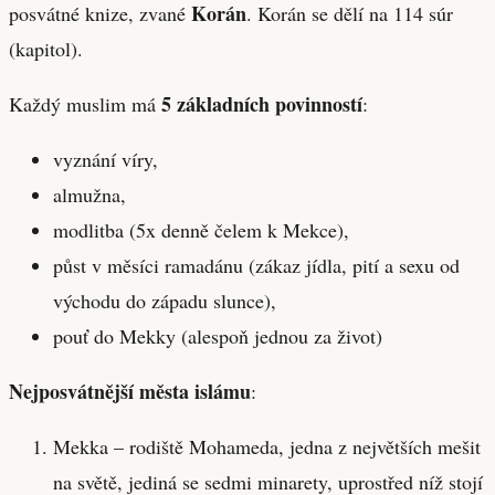
Korán
posvátné knize, zvané
. Korán se dělí na 114 súr
(kapitol).
5 základních povinností
Každý muslim má
:
vyznání víry,
almužna,
modlitba (5x denně čelem k Mekce),
půst v měsíci ramadánu (zákaz jídla, pití a sexu od
východu do západu slunce),
pouť do Mekky (alespoň jednou za život)
Nejposvátnější města islámu
:
Mekka – rodiště Mohameda, jedna z největších mešit
na světě, jediná se sedmi minarety, uprostřed níž stojí