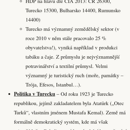
HDP na hlavu dle CIA 2013: ČR 26300,
Turecko 15300, Bulharsko 14400, Rumunsko
14400)
Turecko má významný zemědělský sektor (v
roce 2010 v něm stále pracovalo 25 %
obyvatelstva!), vyniká například v produkci
tabáku a čaje. Z průmyslu je nejvýznamnější
potravinářství a textilní průmysl. Velmi
významný je turistický ruch (moře, památky –
Trója, Efesos, Istanbul…).
Politika v Turecku
– Od roku 1923 je Turecko
republikou, jejímž zakladatelem byla Atatürk („Otec
Turků“, vlastním jménem Mustafa Kemal). Země má
formálně demokratický systém, kde má však