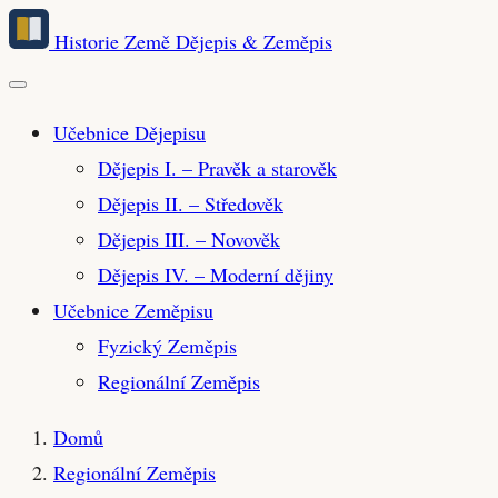
Přeskočit
Historie Země
Dějepis & Zeměpis
na
hlavní
obsah
Učebnice Dějepisu
Dějepis I. – Pravěk a starověk
Dějepis II. – Středověk
Dějepis III. – Novověk
Dějepis IV. – Moderní dějiny
Učebnice Zeměpisu
Fyzický Zeměpis
Regionální Zeměpis
Domů
Regionální Zeměpis