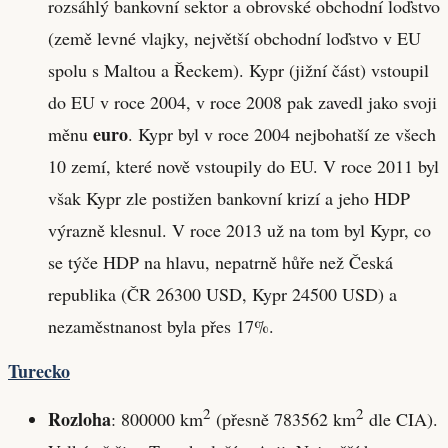
rozsáhlý bankovní sektor a obrovské obchodní loďstvo
(země levné vlajky, největší obchodní loďstvo v EU
spolu s Maltou a Řeckem). Kypr (jižní část) vstoupil
do EU v roce 2004, v roce 2008 pak zavedl jako svoji
euro
měnu
. Kypr byl v roce 2004 nejbohatší ze všech
10 zemí, které nově vstoupily do EU. V roce 2011 byl
však Kypr zle postižen bankovní krizí a jeho HDP
výrazně klesnul. V roce 2013 už na tom byl Kypr, co
se týče HDP na hlavu, nepatrně hůře než Česká
republika (ČR 26300 USD, Kypr 24500 USD) a
nezaměstnanost byla přes 17%.
Turecko
2
2
Rozloha
: 800000 km
(přesně 783562 km
dle CIA).