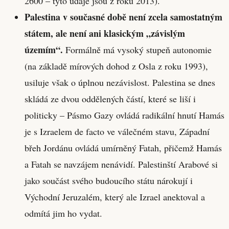
2600 – tyto údaje jsou z roku 2013).
Palestina v současné době není zcela samostatným
státem, ale není ani klasickým „závislým
územím“.
Formálně má vysoký stupeň autonomie
(na základě mírových dohod z Osla z roku 1993),
usiluje však o úplnou nezávislost. Palestina se dnes
skládá ze dvou oddělených částí, které se liší i
politicky – Pásmo Gazy ovládá radikální hnutí Hamás
je s Izraelem de facto ve válečném stavu, Západní
břeh Jordánu ovládá umírněný Fatah, přičemž Hamás
a Fatah se navzájem nenávidí. Palestinští Arabové si
jako součást svého budoucího státu nárokují i
Východní Jeruzalém, který ale Izrael anektoval a
odmítá jim ho vydat.