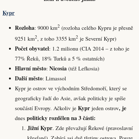
Kypr
2
Rozloha
: 9000 km
(rozloha celého Kypru je přesně
2
2
9251 km
, z toho 3355 km
je Severní Kypr)
Počet obyvatel
: 1.2 milionu (CIA 2014 – z toho je
77% Řeků, 18% Turků a 5 % ostatních)
Hlavní město
Nicosia
:
(též Lefkosia)
Další město
: Limassol
Kypr je ostrov ve východním Středomoří, který se
geograficky řadí do Asie, avšak politicky je spíše
Kypr
, je
součástí Evropy. Ačkoliv je
jeden ostrov
politicky rozdělen na 3 části:
dnes
Jižní Kypr
. Zde převažují Řekové (pravoslavní
křesťané). Zabírá asi dvě třetiny ostrova. Pouze