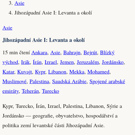
Asie
Jihozápadní Asie I: Levanta a okolí
Asie
Jihozápadní Asie I: Levanta a okolí
15 min čtení
Ankara
,
Asie
,
Bahrajn
,
Bejrút
,
Blízký
východ
,
Irák
,
Írán
,
Izrael
,
Jemen
,
Jeruzalém
,
Jordánsko
,
Katar
,
Kuvajt
,
Kypr
,
Libanon
,
Mekka
,
Mohamed
,
Muslimové
,
Palestina
,
Saudská Arábie
,
Spojené arabské
emiráty
,
Teherán
,
Turecko
Kypr, Turecko, Írán, Izrael, Palestina, Libanon, Sýrie a
Jordánsko — geografie, obyvatelstvo, hospodářství a
politika zemí levantské části Jihozápadní Asie.