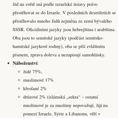
žid na světě má podle izraelské ústavy právo
přestěhovat se do Izraele. V posledních desetiletích se
přistěhovalo mnoho židů zejména ze zemí bývalého
SSSR. Oficiálními jazyky jsou hebrejština i arabština.
Oba jsou to semitské jazyky (podčást semitsko-
hamitské jazykové rodiny), oba se píší zvláštním
písmem, zprava doleva a nezapisují samohlásky.
Náboženství
:
židé 75%,
muslimové 17%
křesťané 2%
drúzové 2% (islámská „sekta“ – ostatní
muslimové je za muslimy nepovažují, žijí na
pomezí Izraele, Sýrie a Libanonu, věří v