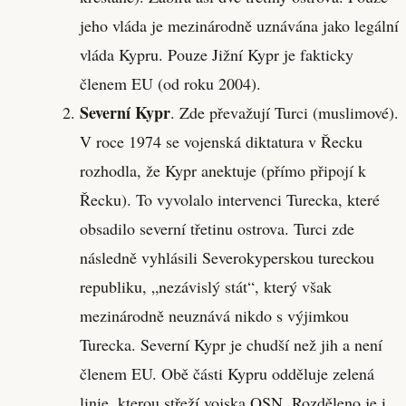
jeho vláda je mezinárodně uznávána jako legální
vláda Kypru. Pouze Jižní Kypr je fakticky
členem EU (od roku 2004).
Severní Kypr
. Zde převažují Turci (muslimové).
V roce 1974 se vojenská diktatura v Řecku
rozhodla, že Kypr anektuje (přímo připojí k
Řecku). To vyvolalo intervenci Turecka, které
obsadilo severní třetinu ostrova. Turci zde
následně vyhlásili Severokyperskou tureckou
republiku, „nezávislý stát“, který však
mezinárodně neuznává nikdo s výjimkou
Turecka. Severní Kypr je chudší než jih a není
členem EU. Obě části Kypru odděluje zelená
linie, kterou střeží vojska OSN. Rozděleno je i