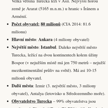
Velká většina Turecka leží v Asii. Nejvyšší horou
země je Ararat (5165 m.n.m.) u hranic s Íránem a
Arménií.
Počet obyvatel:
80 milionů
(CIA 2014: 81.6
milionu)
Hlavní město
Ankara
:
(4 miliony obyvatel)
Největší město
Istanbul
:
. Daleko největší město
Turecka, ležící na dvou kontinentech kolem úžiny
Bospor (v nejužším místě má jen 750 metrů – nejužší
mezikontinentální průliv na světě). Má asi 10-15
milionů obyvatel.
Další města
: Izmir (3. největší město, 3 miliony
obyvatel), Antalya (letovisko u Středozemního moře).
Obyvatelstvo Turecka
– 99% obyvatelstva jsou