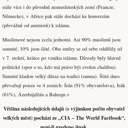
stále více i do původně nemuslimských zemí (Francie,
Německo), v Africe pak stále dochází ke konverzím
(převážně od animistů) k islámu.
Muslimové nejsou zcela jednotni. Asi 90% muslimů jsou
sunnité, 10% jsou šíité. Oba směry se od sebe oddělily už
v 7. století, krátce po vzniku islámu. Důvody byly hlavně
politické (spor o to, kdo má právo být zvolen chalífou).
Sunnité kladou velký důraz na tradici (sunna). Šíité dnes
převažují pouze ve 4 zemích: Írán (91% obyvatelstva), Irák
(61%), Ázerbájdžán a Bahrajn.v
Většina následujících údajů (s výjimkou počtu obyvatel
velkých měst) pochází ze „CIA – The World Factbook“,
není-li uvedeno jinak.