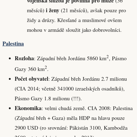
vojenská služba je povinná pro muže
(36
i ženy
měsíců)
(21 měsíců), avšak pouze pro
židy a drúzy. Křesťané a muslimové ovšem
mohou v armádě sloužit jako dobrovolníci.
Palestina
2
Rozloha
: Západní břeh Jordánu 5860 km
, Pásmo
2
Gazy 360 km
.
Počet obyvatel
: Západní břeh Jordánu 2.7 milionu
(CIA 2014; včetně 341000 izraelských osadníků),
Pásmo Gazy 1.8 milionu (!!!).
Ekonomika
: velmi chudá země. CIA 2008: Palestina
(Západní břeh + Gaza) měla HDP na hlavu pouze
2900 USD (ro srovnání: Pákistán 3100, Kambodža