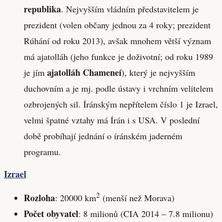
republika
. Nejvyšším vládním představitelem je
prezident (volen občany jednou za 4 roky; prezident
Rúhání od roku 2013), avšak mnohem větší význam
má ajatolláh (jeho funkce je doživotní; od roku 1989
ajatolláh Chameneí
je jím
), který je nejvyšším
duchovním a je mj. podle ústavy i vrchním velitelem
ozbrojených sil. Íránským nepřítelem číslo 1 je Izrael,
velmi špatné vztahy má Írán i s USA. V poslední
době probíhají jednání o íránském jaderném
programu.
Izrael
2
Rozloha
: 20000 km
(menší než Morava)
Počet obyvatel
: 8 milionů (CIA 2014 – 7.8 milionu)