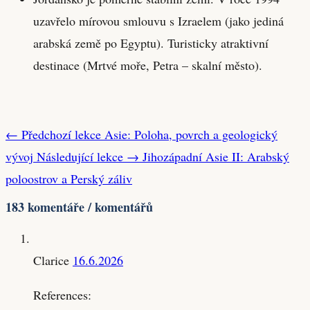
uzavřelo mírovou smlouvu s Izraelem (jako jediná
arabská země po Egyptu). Turisticky atraktivní
destinace (Mrtvé moře, Petra – skalní město).
← Předchozí lekce
Asie: Poloha, povrch a geologický
vývoj
Následující lekce →
Jihozápadní Asie II: Arabský
poloostrov a Perský záliv
183 komentáře / komentářů
Clarice
16.6.2026
References: