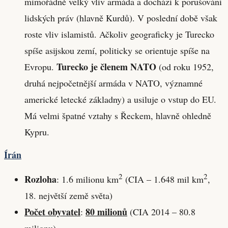
mimořádně velký vliv armáda a dochází k porušování
lidských práv (hlavně Kurdů). V poslední době však
roste vliv islamistů. Ačkoliv geograficky je Turecko
spíše asijskou zemí, politicky se orientuje spíše na
Turecko je členem NATO
Evropu.
(od roku 1952,
druhá nejpočetnější armáda v NATO, významné
americké letecké základny) a usiluje o vstup do EU.
Má velmi špatné vztahy s Řeckem, hlavně ohledně
Kypru.
Írán
2
2
Rozloha
: 1.6 milionu km
(CIA – 1.648 mil km
,
18. největší země světa)
Počet obyvatel
80 milionů
:
(CIA 2014 – 80.8
milionu)