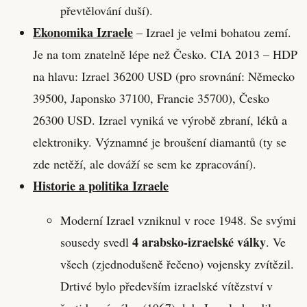
převtělování duší).
Ekonomika Izraele
– Izrael je velmi bohatou zemí.
Je na tom znatelně lépe než Česko. CIA 2013 – HDP
na hlavu: Izrael 36200 USD (pro srovnání: Německo
39500, Japonsko 37100, Francie 35700), Česko
26300 USD. Izrael vyniká ve výrobě zbraní, léků a
elektroniky. Významné je broušení diamantů (ty se
zde netěží, ale dováží se sem ke zpracování).
Historie a politika Izraele
Moderní Izrael vzniknul v roce 1948. Se svými
4 arabsko-izraelské války
sousedy svedl
. Ve
všech (zjednodušeně řečeno) vojensky zvítězil.
Drtivé bylo především izraelské vítězství v