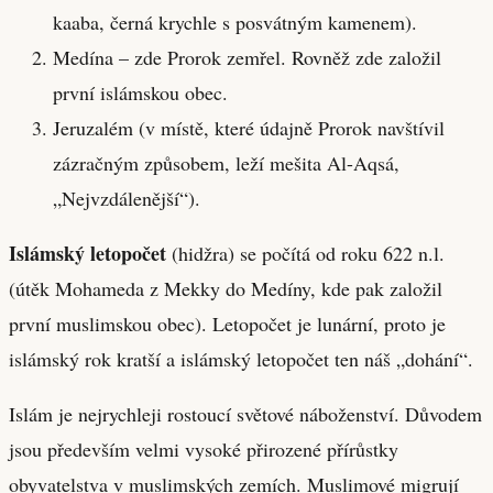
kaaba, černá krychle s posvátným kamenem).
Medína – zde Prorok zemřel. Rovněž zde založil
první islámskou obec.
Jeruzalém (v místě, které údajně Prorok navštívil
zázračným způsobem, leží mešita Al-Aqsá,
„Nejvzdálenější“).
Islámský letopočet
(hidžra) se počítá od roku 622 n.l.
(útěk Mohameda z Mekky do Medíny, kde pak založil
první muslimskou obec). Letopočet je lunární, proto je
islámský rok kratší a islámský letopočet ten náš „dohání“.
Islám je nejrychleji rostoucí světové náboženství. Důvodem
jsou především velmi vysoké přirozené přírůstky
obyvatelstva v muslimských zemích. Muslimové migrují