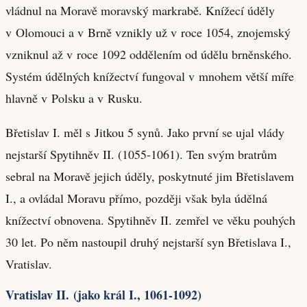
vládnul na Moravě moravský markrabě. Knížecí úděly
v Olomouci a v Brně vznikly už v roce 1054, znojemský
vzniknul až v roce 1092 oddělením od údělu brněnského.
Systém údělných knížectví fungoval v mnohem větší míře
hlavně v Polsku a v Rusku.
Břetislav I. měl s Jitkou 5 synů. Jako první se ujal vlády
nejstarší Spytihněv II. (1055-1061). Ten svým bratrům
sebral na Moravě jejich úděly, poskytnuté jim Břetislavem
I., a ovládal Moravu přímo, později však byla údělná
knížectví obnovena. Spytihněv II. zemřel ve věku pouhých
30 let. Po něm nastoupil druhý nejstarší syn Břetislava I.,
Vratislav.
Vratislav II. (jako král I., 1061-1092)