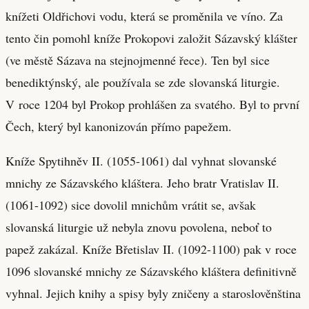
knížeti Oldřichovi vodu, která se proměnila ve víno. Za
tento čin pomohl kníže Prokopovi založit Sázavský klášter
(ve městě Sázava na stejnojmenné řece). Ten byl sice
benediktýnský, ale používala se zde slovanská liturgie.
V roce 1204 byl Prokop prohlášen za svatého. Byl to první
Čech, který byl kanonizován přímo papežem.
Kníže Spytihněv II. (1055-1061) dal vyhnat slovanské
mnichy ze Sázavského kláštera. Jeho bratr Vratislav II.
(1061-1092) sice dovolil mnichům vrátit se, avšak
slovanská liturgie už nebyla znovu povolena, neboť to
papež zakázal. Kníže Břetislav II. (1092-1100) pak v roce
1096 slovanské mnichy ze Sázavského kláštera definitivně
vyhnal. Jejich knihy a spisy byly zničeny a staroslověnština