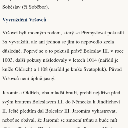
Soběslav (či Soběbor).
Vyvraždění Vršovců
Vršovci byli mocným rodem, který se Přemyslovci pokusili
3x vyvraždit, ale ani jednou se jim to nepovedlo zcela
důsledně. Poprvé se o to pokusil právě Boleslav III. v roce
1003, další pokusy následovaly v letech 1014 (nařídil je
kníže Oldřich) a 1108 (nařídil je kníže Svatopluk). Původ
Vršovců není úplně jasný.
Jaromír a Oldřich, oba mladší bratři, prchli nejdříve před
svým bratrem Boleslavem III. do Německa k Jindřichovi
II. Ještě předtím dal Boleslav III. Jaromíra vykastrovat,
neboť se obával, že Jaromír se zmocní trůnu a bude mít