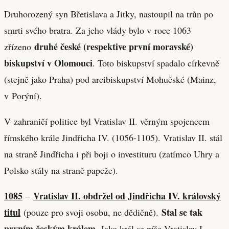
Druhorozený syn Břetislava a Jitky, nastoupil na trůn po
smrti svého bratra. Za jeho vlády bylo v roce 1063
druhé české (respektive první moravské)
zřízeno
biskupství v Olomouci
. Toto biskupství spadalo církevně
(stejně jako Praha) pod arcibiskupství Mohučské (Mainz,
v Porýní).
V zahraničí politice byl Vratislav II. věrným spojencem
římského krále Jindřicha IV. (1056-1105). Vratislav II. stál
na straně Jindřicha i při boji o investituru (zatímco Uhry a
Polsko stály na straně papeže).
1085
Vratislav II. obdržel od Jindřicha IV. královský
–
titul
Stal se tak
(pouze pro svoji osobu, ne dědičně).
prvním českým králem
. Jako král se píše Vratislav I.