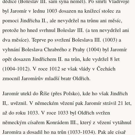
dědice (Boleslav III. sám syna neměl). Po smrti Vladivoje
byl Jaromír v lednu 1003 dosazen na knížecí stolec za
pomoci Jindřicha II., ale nevydržel na trůnu ani měsíc,
protože ho hned svrhnul Boleslav III. (a ten nevydržel ani
dva měsíce). Teprve po svržení Boleslava III. (1003) a
vyhnání Boleslava Chrabrého z Prahy (1004) byl Jaromír
opět dosazen Jindřichem II. na trůn, kde vydržel 8 let
(1004-1012). V roce 1012 se však vlády v Čechách
zmocnil Jaromírův mladší bratr Oldřich.
Jaromír utekl do Říše (přes Polsko), kde ho však Jindřich
II,. uvěznil. V německém vězení pak Jaromír strávil 21 let,
až do roku 1033. V roce 1033 byl Oldřich svržen
německým císařem Konrádem III., který z vězení vytáhnul
Jaromíra a dosadil ho na trůn (1033-1034). Pak ale císař