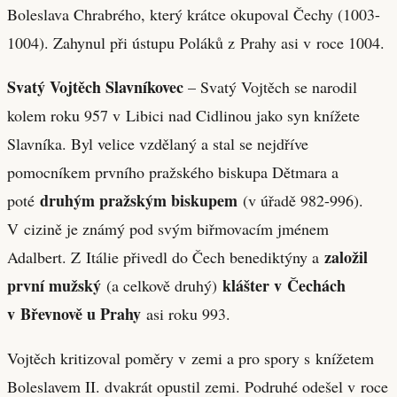
Boleslava Chrabrého, který krátce okupoval Čechy (1003-
1004). Zahynul při ústupu Poláků z Prahy asi v roce 1004.
Svatý Vojtěch Slavníkovec
– Svatý Vojtěch se narodil
kolem roku 957 v Libici nad Cidlinou jako syn knížete
Slavníka. Byl velice vzdělaný a stal se nejdříve
pomocníkem prvního pražského biskupa Dětmara a
druhým pražským biskupem
poté
(v úřadě 982-996).
V cizině je známý pod svým biřmovacím jménem
založil
Adalbert. Z Itálie přivedl do Čech benediktýny a
první mužský
klášter v Čechách
(a celkově druhý)
v Břevnově u Prahy
asi roku 993.
Vojtěch kritizoval poměry v zemi a pro spory s knížetem
Boleslavem II. dvakrát opustil zemi. Podruhé odešel v roce