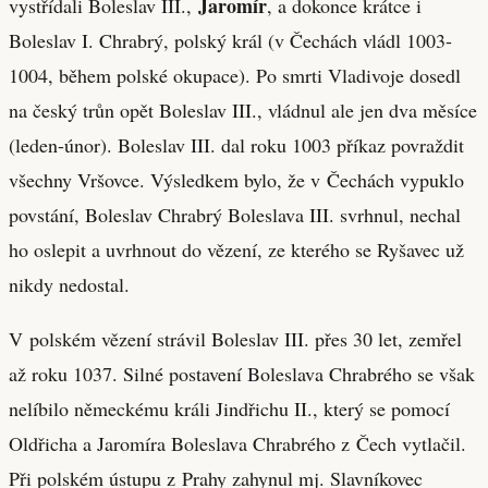
Jaromír
vystřídali Boleslav III.,
, a dokonce krátce i
Boleslav I. Chrabrý, polský král (v Čechách vládl 1003-
1004, během polské okupace). Po smrti Vladivoje dosedl
na český trůn opět Boleslav III., vládnul ale jen dva měsíce
(leden-únor). Boleslav III. dal roku 1003 příkaz povraždit
všechny Vršovce. Výsledkem bylo, že v Čechách vypuklo
povstání, Boleslav Chrabrý Boleslava III. svrhnul, nechal
ho oslepit a uvrhnout do vězení, ze kterého se Ryšavec už
nikdy nedostal.
V polském vězení strávil Boleslav III. přes 30 let, zemřel
až roku 1037. Silné postavení Boleslava Chrabrého se však
nelíbilo německému králi Jindřichu II., který se pomocí
Oldřicha a Jaromíra Boleslava Chrabrého z Čech vytlačil.
Při polském ústupu z Prahy zahynul mj. Slavníkovec