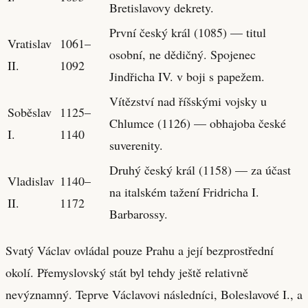
Bretislavovy dekrety.
První český král (1085) — titul
Vratislav
1061–
osobní, ne dědičný. Spojenec
II.
1092
Jindřicha IV. v boji s papežem.
Vítězství nad říšskými vojsky u
Soběslav
1125–
Chlumce (1126) — obhajoba české
I.
1140
suverenity.
Druhý český král (1158) — za účast
Vladislav
1140–
na italském tažení Fridricha I.
II.
1172
Barbarossy.
Svatý Václav ovládal pouze Prahu a její bezprostřední
okolí. Přemyslovský stát byl tehdy ještě relativně
nevýznamný. Teprve Václavovi následníci, Boleslavové I., a