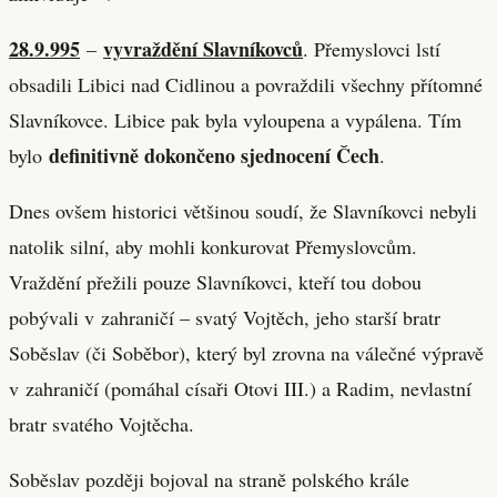
28.9.995
vyvraždění Slavníkovců
–
. Přemyslovci lstí
obsadili Libici nad Cidlinou a povraždili všechny přítomné
Slavníkovce. Libice pak byla vyloupena a vypálena. Tím
definitivně dokončeno sjednocení Čech
bylo
.
Dnes ovšem historici většinou soudí, že Slavníkovci nebyli
natolik silní, aby mohli konkurovat Přemyslovcům.
Vraždění přežili pouze Slavníkovci, kteří tou dobou
pobývali v zahraničí – svatý Vojtěch, jeho starší bratr
Soběslav (či Soběbor), který byl zrovna na válečné výpravě
v zahraničí (pomáhal císaři Otovi III.) a Radim, nevlastní
bratr svatého Vojtěcha.
Soběslav později bojoval na straně polského krále