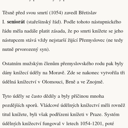
Těsně před svou smrtí (1054) zavedl Břetislav
seniorát
I.
(stařešinský řád). Podle tohoto nástupnického
řádu měla nadále platit zásada, že po smrti knížete se jeho
nástupcem stává vždy nejstarší žijící Přemyslovec (ne tedy
nutně prvorozený syn).
Ostatním mužským členům přemyslovského rodu pak byly
dány knížecí úděly na Moravě. Zde se nakonec vytvořila tři
údělná knížectví v Olomouci, Brně a ve Znojmě.
Tyto úděly se často dědily a byly příčinou mnoha
pozdějších sporů. Vládcové údělných knížectví měli rovněž
titul knížete, byli však podřízeni knížeti v Praze. Systém
údělných knížectví fungoval v letech 1054-1201, poté