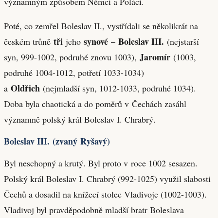
významným způsobem Němci a Poláci.
Poté, co zemřel Boleslav II., vystřídali se několikrát na
tři
synové
Boleslav III.
českém trůně
jeho
–
(nejstarší
Jaromír
syn, 999-1002, podruhé znovu 1003),
(1003,
podruhé 1004-1012, potřetí 1033-1034)
Oldřich
a
(nejmladší syn, 1012-1033, podruhé 1034).
Doba byla chaotická a do poměrů v Čechách zasáhl
významně polský král Boleslav I. Chrabrý.
Boleslav III. (zvaný Ryšavý)
Byl neschopný a krutý. Byl proto v roce 1002 sesazen.
Polský král Boleslav I. Chrabrý (992-1025) využil slabosti
Čechů a dosadil na knížecí stolec Vladivoje (1002-1003).
Vladivoj byl pravděpodobně mladší bratr Boleslava