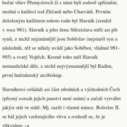
boční větev Přemyslovců či s nimi byli rodově spřízněni,
možná o knížecí rod Zličanů nebo Charvátů. Prvním
doloženým knížetem tohoto rodu byl Slavník (zemřel
v roce 981). Slavník a jeho žena Střezislava měli asi pět
synů, z nichž nejznámější jsou Soběslav (nejstarší syn a
následník, též se někdy uvádí jako Soběbor, vládnul 981-
995) a svatý Vojtěch. Kromě toho měl Slavník
nemanželské děti, z nichž nejvýznamnější byl Radim,
první hnězdenský arcibiskup.
Slavníkovci ovládali asi část středních a východních Čech
(přesný rozsah jejich panství není znám) a začali vytvářet
jakýsi stát ve státě. Mj. razili i vlastní mince. Boleslav II.
se bál jejich vzrůstajícího vlivu a rozhodl se, že je
zlikviduje →