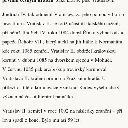
Jindřich IV. tak odměnil Vratislava za jeho pomoc v boji o
investituru. Vratislav II. se totiž účastnil italského tažení,
při němž Jindřich IV. roku 1084 dobyl Řím a vyhnal odsud
papeže Řehoře VII., který utekl na jih Itálie k Normanům,
kde roku 1085 zemřel. Vratislav II. obdržel královskou
korunu v dubnu 1085 na dvorském sjezdu v Mohuči.
V červnu 1085 pak arcibiskup trevírský korunoval
Vratislava II. králem přímo na Pražském hradě. U
příležitosti této korunovace vzniknul Kodex vyšehradský,
významná česká literární památka.
Vratislav II. zemřel v roce 1092 na následky zranění – při
lovu spadl z koně. Bylo mu asi 59 let.