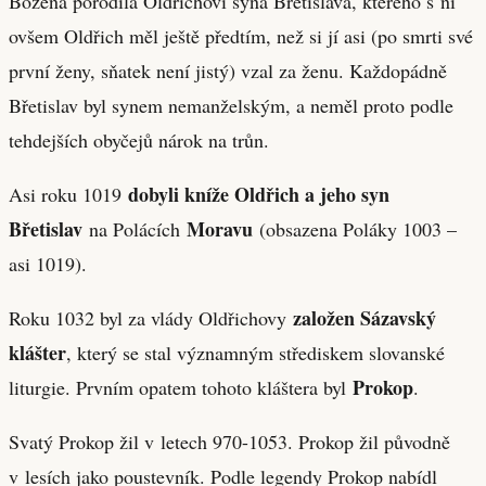
Božena porodila Oldřichovi syna Břetislava, kterého s ní
ovšem Oldřich měl ještě předtím, než si jí asi (po smrti své
první ženy, sňatek není jistý) vzal za ženu. Každopádně
Břetislav byl synem nemanželským, a neměl proto podle
tehdejších obyčejů nárok na trůn.
dobyli kníže Oldřich a jeho syn
Asi roku 1019
Břetislav
Moravu
na Polácích
(obsazena Poláky 1003 –
asi 1019).
založen Sázavský
Roku 1032 byl za vlády Oldřichovy
klášter
, který se stal významným střediskem slovanské
Prokop
liturgie. Prvním opatem tohoto kláštera byl
.
Svatý Prokop žil v letech 970-1053. Prokop žil původně
v lesích jako poustevník. Podle legendy Prokop nabídl