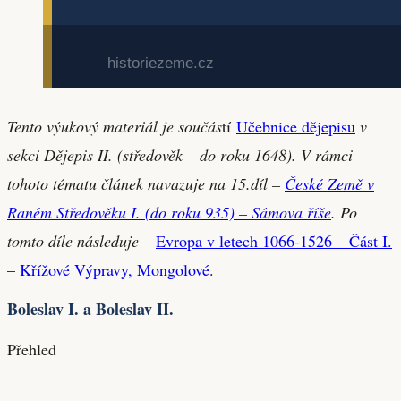
Tento výukový materiál je součás
tí
Učebnice dějepisu
v
sekci Dějepis II. (středověk – do roku 1648). V rámci
tohoto tématu článek navazuje na 15.díl –
České Země v
Raném Středověku I. (do roku 935) – Sámova říše
. Po
tomto díle následuje
–
Evropa v letech 1066-1526 – Část I.
– Křížové Výpravy, Mongolové
.
Boleslav I. a Boleslav II.
Přehled