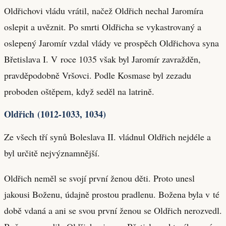
Oldřichovi vládu vrátil, načež Oldřich nechal Jaromíra
oslepit a uvěznit. Po smrti Oldřicha se vykastrovaný a
oslepený Jaromír vzdal vlády ve prospěch Oldřichova syna
Břetislava I. V roce 1035 však byl Jaromír zavražděn,
pravděpodobně Vršovci. Podle Kosmase byl zezadu
proboden oštěpem, když seděl na latrině.
Oldřich (1012-1033, 1034)
Ze všech tří synů Boleslava II. vládnul Oldřich nejdéle a
byl určitě nejvýznamnější.
Oldřich neměl se svojí první ženou děti. Proto unesl
jakousi Boženu, údajně prostou pradlenu. Božena byla v té
době vdaná a ani se svou první ženou se Oldřich nerozvedl.