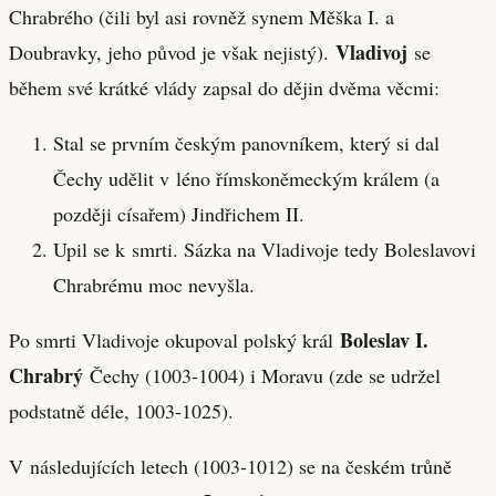
Chrabrého (čili byl asi rovněž synem Měška I. a
Vladivoj
Doubravky, jeho původ je však nejistý).
se
během své krátké vlády zapsal do dějin dvěma věcmi:
Stal se prvním českým panovníkem, který si dal
Čechy udělit v léno římskoněmeckým králem (a
později císařem) Jindřichem II.
Upil se k smrti. Sázka na Vladivoje tedy Boleslavovi
Chrabrému moc nevyšla.
Boleslav I.
Po smrti Vladivoje okupoval polský král
Chrabrý
Čechy (1003-1004) i Moravu (zde se udržel
podstatně déle, 1003-1025).
V následujících letech (1003-1012) se na českém trůně