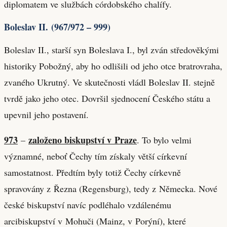
diplomatem ve službách córdobského chalífy.
Boleslav II. (967/972 – 999)
Boleslav II., starší syn Boleslava I., byl zván středověkými
historiky Pobožný, aby ho odlišili od jeho otce bratrovraha,
zvaného Ukrutný. Ve skutečnosti vládl Boleslav II. stejně
tvrdě jako jeho otec. Dovršil sjednocení Českého státu a
upevnil jeho postavení.
973
založeno biskupství v Praze
–
. To bylo velmi
významné, neboť Čechy tím získaly větší církevní
samostatnost. Předtím byly totiž Čechy církevně
spravovány z Řezna (Regensburg), tedy z Německa. Nové
české biskupství navíc podléhalo vzdálenému
arcibiskupství v Mohuči (Mainz, v Porýní), které