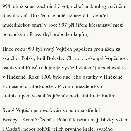
994, čímž si asi zachránil život, neboť uniknul vyvraždění
Slavníkovců. Do Čech se poté již nevrátil. Zemřel
mučednickou smrtí v roce 997 při šíření křesťanství mezi
pohanskými Prusy (byl proboden kopím).
Hned roku 999 byl svatý Vojtěch papežem prohlášen za
svatého. Polský král Boleslav Chrabrý vykoupil Vojtěchovy
ostatky od Prusů (údajně je vyvážil zlatem!) a pochoval je
v Hnězdně. Roku 1000 bylo nad jeho ostatky v Hnězdně
vyhlášeno arcibiskupství. Prvním hnězdenským
arcibiskupem se stal Vojtěchův nevlastní bratr Radim.
Svatý Vojtěch je považován za patrona střední
Evropy. Kromě Čechů a Poláků k němu mají blízký vztah
i Maďaři, neboť pokřtil jejich prvního krále, svatého