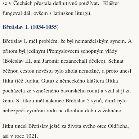
se v Čechách přestala definitivně používat. Klášter
fungoval dál, ovšem s latinskou liturgií.
Břetislav I. (1034-1055)
Břetislav I. měl problém, že byl nemanželským synem. A
přitom byl jediným Přemyslovcem schopným vlády
(Boleslav III. ani Jaromír nezanechali dědice). Sehnat
běžnou cestou nevěstu bylo zhola nemožné, a proto unesl
Jitku (též Judita, Guta) z německého kláštera (Jitka
pocházela ze vznešeného bavorského rodu) a vzal si ji za
ženu. S Jitkou měl nakonec Břetislav 5 synů, čímž bylo
nebezpečí vymření rodu na dlouhou dobu zažehnáno.
Jitku unesl Břetislav ještě za života svého otce Oldřicha,
asi v roce 1021.