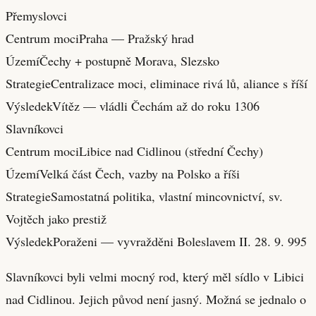
Přemyslovci
Centrum moci
Praha — Pražský hrad
Území
Čechy + postupně Morava, Slezsko
Strategie
Centralizace moci, eliminace rivá lů, aliance s říší
Výsledek
Vítěz — vládli Čechám až do roku 1306
Slavníkovci
Centrum moci
Libice nad Cidlinou (střední Čechy)
Území
Velká část Čech, vazby na Polsko a říši
Strategie
Samostatná politika, vlastní mincovnictví, sv.
Vojtěch jako prestiž
Výsledek
Poraženi — vyvražděni Boleslavem II. 28. 9. 995
Slavníkovci byli velmi mocný rod, který měl sídlo v Libici
nad Cidlinou. Jejich původ není jasný. Možná se jednalo o