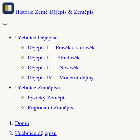
Přeskočit
Historie Země
Dějepis & Zeměpis
na
hlavní
obsah
Učebnice Dějepisu
Dějepis I. – Pravěk a starověk
Dějepis II. – Středověk
Dějepis III. – Novověk
Dějepis IV. – Moderní dějiny
Učebnice Zeměpisu
Fyzický Zeměpis
Regionální Zeměpis
Domů
Učebnice dějepisu