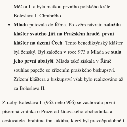
Měška I. a byla matkou prvního polského krále
Boleslava I. Chrabrého.
Mlada
založila
putovala do Říma. Po svém návratu
klášter svatého Jiří na Pražském hradě, první
klášter na území Čech
. Tento benediktýnský klášter
se stala
byl ženský. Byl založen v roce 973 a Mlada
jeho první abatyší
. Mlada také získala v Římě
souhlas papeže se zřízením pražského biskupství.
Zřízení kláštera a biskupství však bylo realizováno až
za Boleslava II.
Z doby Boleslava I. (962 nebo 966) se zachovala první
písemná zmínka o Praze od židovského obchodníka a
cestovatele Ibrahíma ibn Jákúba, který byl pravděpodobně i