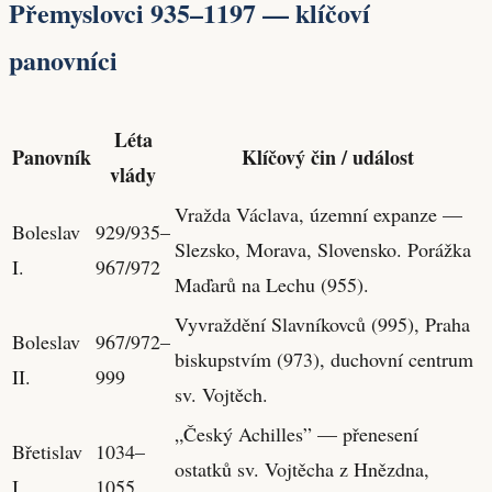
Přemyslovci 935–1197 — klíčoví
panovníci
Léta
Panovník
Klíčový čin / událost
vlády
Vražda Václava, územní expanze —
Boleslav
929/935–
Slezsko, Morava, Slovensko. Porážka
I.
967/972
Maďarů na Lechu (955).
Vyvraždění Slavníkovců (995), Praha
Boleslav
967/972–
biskupstvím (973), duchovní centrum
II.
999
sv. Vojtěch.
„Český Achilles” — přenesení
Břetislav
1034–
ostatků sv. Vojtěcha z Hnězdna,
I.
1055