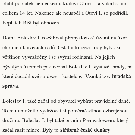
platit poplatek německému královi Otovi I. a válčil s ním
celkem 14 let. Nakonec ale neuspěl a Otovi I. se podřídil.
Poplatek Říši byl obnoven.
Doma Boleslav I. rozšiřoval přemyslovské území na úkor
okolních knížecích rodů. Ostatní knížecí rody byly asi
většinou vyvražděny i se svými rodinami. Na jejich
bývalých územích pak nechal Boleslav I. vystavět hrady, na
hradská
které dosadil své správce – kastelány. Vzniká tzv.
správa
.
Boleslav I. také začal od obyvatel vybírat pravidelné daně.
To mu umožnilo vydržovat si poměrně silnou ozbrojenou
družinu. Boleslav I. byl také prvním Přemyslovcem, který
stříbrné české denáry
začal razit mince. Byly to
.