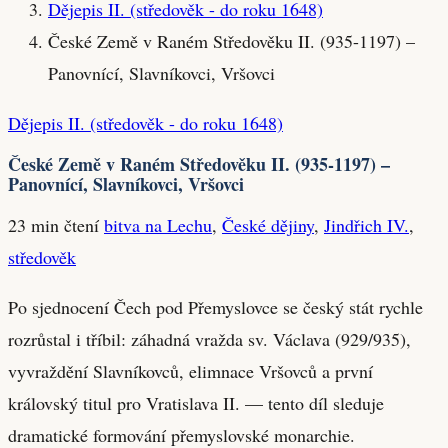
Dějepis II. (středověk - do roku 1648)
České Země v Raném Středověku II. (935-1197) –
Panovnící, Slavníkovci, Vršovci
Dějepis II. (středověk - do roku 1648)
České Země v Raném Středověku II. (935-1197) –
Panovnící, Slavníkovci, Vršovci
23 min čtení
bitva na Lechu
,
České dějiny
,
Jindřich IV.
,
středověk
Po sjednocení Čech pod Přemyslovce se český stát rychle
rozrůstal i tříbil: záhadná vražda sv. Václava (929/935),
vyvraždění Slavníkovců, elimnace Vršovců a první
královský titul pro Vratislava II. — tento díl sleduje
dramatické formování přemyslovské monarchie.