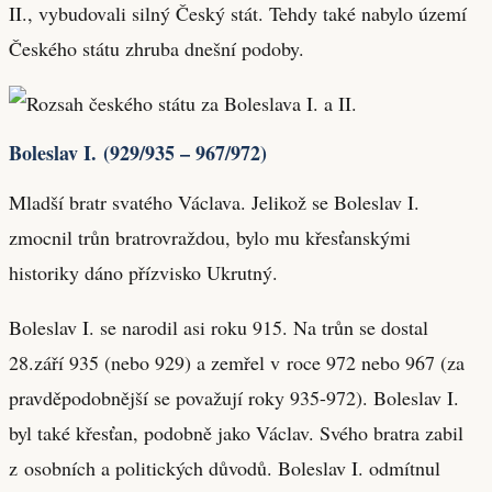
II., vybudovali silný Český stát. Tehdy také nabylo území
Českého státu zhruba dnešní podoby.
Boleslav I. (929/935 – 967/972)
Mladší bratr svatého Václava. Jelikož se Boleslav I.
zmocnil trůn bratrovraždou, bylo mu křesťanskými
historiky dáno přízvisko Ukrutný.
Boleslav I. se narodil asi roku 915. Na trůn se dostal
28.září 935 (nebo 929) a zemřel v roce 972 nebo 967 (za
pravděpodobnější se považují roky 935-972). Boleslav I.
byl také křesťan, podobně jako Václav. Svého bratra zabil
z osobních a politických důvodů. Boleslav I. odmítnul