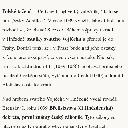
Polské tažení –
Břetislav I. byl velký válečník, říkalo se
mu „český Achilles“. V roce 1039 využil slabosti Polska a
rozhodl se, že obsadí Slezsko. Během výpravy ukradl
ostatky svatého Vojtěcha
v Hnězdně
a přenesl je do
Prahy. Doufal totiž, že i v Praze bude nad jeho ostatky
zřízeno arcibiskupství, což se ovšem nestalo. Naopak,
římský král Jindřich III. (1039-1056) se obával přílišného
posílení Českého státu, vytáhnul do Čech (1040) a donutil
Břetislava ostatky vrátit.
Nad hrobem svatého Vojtěcha v Hnězdně vydal rovněž
Břetislavova (či Hnězdenská)
Břetislav I. roku 1039
dekreta, první známý český zákoník
. Tyto zákony se
hlavně snažily potírat zbytky pohanství v Čechách.