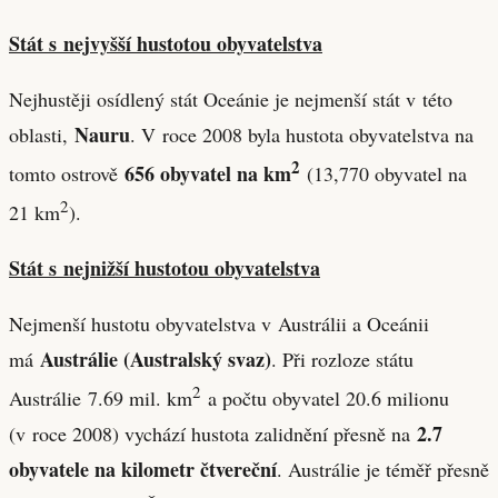
Stát s nejvyšší hustotou obyvatelstva
Nejhustěji osídlený stát Oceánie je nejmenší stát v této
Nauru
oblasti,
. V roce 2008 byla hustota obyvatelstva na
2
656 obyvatel na km
tomto ostrově
(13,770 obyvatel na
2
21 km
).
Stát s nejnižší hustotou obyvatelstva
Nejmenší hustotu obyvatelstva v Austrálii a Oceánii
Austrálie (Australský svaz)
má
. Při rozloze státu
2
Austrálie 7.69 mil. km
a počtu obyvatel 20.6 milionu
2.7
(v roce 2008) vychází hustota zalidnění přesně na
obyvatele na kilometr čtvereční
. Austrálie je téměř přesně