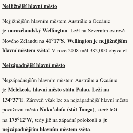
Nejjižnější hlavní město
Nejjižnějším hlavním městem Austrálie a Oceánie
novozélandský Wellington
je
. Leží na Severním ostrově
o
41
17’S
Wellington je nejjižnějším
Nového Zélandu na
.
hlavní městem světa!
V roce 2008 měl 382,000 obyvatel.
Nejzápadnější hlavní město
Nejzápadnějším hlavním městem Austrálie a Oceánie
Melekeok, hlavní město státu Palau. Leží na
je
o
134
37’E
. Zároveň však lze za nejzápadnější hlavní město
Nuku’alofa (stát Tonga)
považovat město
, které leží
o
175
12’W
je
na
, tedy již na západní polokouli a
nejzápadnějším hlavním městem světa
.