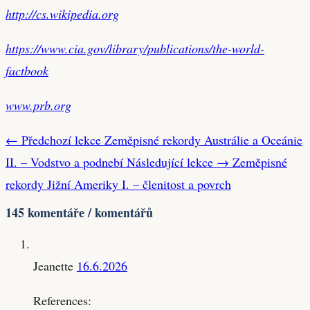
http://cs.wikipedia.org
https://www.cia.gov/library/publications/the-world-
factbook
www.prb.org
← Předchozí lekce
Zeměpisné rekordy Austrálie a Oceánie
II. – Vodstvo a podnebí
Následující lekce →
Zeměpisné
rekordy Jižní Ameriky I. – členitost a povrch
145 komentáře / komentářů
Jeanette
16.6.2026
References: