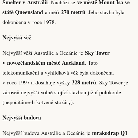
Smelter v Austrálii
ve městě Mount Isa ve
. Nachází se
státě Queensland
270 metrů
a měří
. Jeho stavba byla
dokončena v roce 1978.
Nejvyšší věž
Sky Tower
Nejvyšší věží Austrálie a Oceánie je
v novozélandském městě Auckland
. Tato
telekomunikační a vyhlídková věž byla dokončena
328 metrů
v roce 1997 a dosahuje výšky
. Sky Tower je
zároveň nejvyšší volně stojící stavbou jižní polokoule
(nepočítáme-li kotvené stožáry).
Nejvyšší budova
mrakodrap Q1
Nejvyšší budova Austrálie a Oceánie je