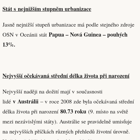
Stát s nejnižším stupněm urbanizace
Jasně nejnižší stupeň urbanizace má podle stejného zdroje
Papua – Nová Guinea – pouhých
OSN v Oceánii stát
13%.
Nejvyšší očekávaná střední délka života při narození
Nejvyšší naději na dožití mají v současnosti
v Austrálii
lidé
– v roce 2008 zde byla očekávaná střední
80.73 roku
délka života při narození
(9. místo na světě
mezi nezávislými státy). Austrálie se pravidelně umisťuje
na nejvyšších příčkách různých přehledů životní úrovně.