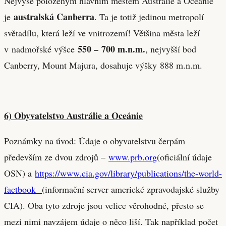
Nejvýše položeným hlavním městem Austrálie a Oceánie
australská Canberra
je
. Ta je totiž jedinou metropolí
světadílu, která leží ve vnitrozemí! Většina města leží
550 – 700 m.n.m.
v nadmořské výšce
, nejvyšší bod
Canberry, Mount Majura, dosahuje výšky 888 m.n.m.
6) Obyvatelstvo Austrálie a Oceánie
Poznámky na úvod: Údaje o obyvatelstvu čerpám
především ze dvou zdrojů –
www.prb.org
(oficiální údaje
OSN) a
https://www.cia.gov/library/publications/the-world-
factbook
(informační server americké zpravodajské služby
CIA). Oba tyto zdroje jsou velice věrohodné, přesto se
mezi nimi navzájem údaje o něco liší. Tak například počet