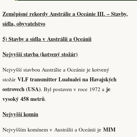
Zeměpisné rekordy Austrálie a Oceánie III. – Stavby,
sídla, obyvatelstvo
5) Stavby a sídla v Austrálii a Oceánii
Nejvyšší stavba (kotvený stožár)
Nejvyšší stavbou Austrálie a Oceánie je kotvený
VLF transmitter Lualualei na Havajských
stožár
ostrovech (USA)
je
. Byl postaven v roce 1972 a
vysoký 458 metrů
.
Nejvyšší komín
MIM
Nejvyšším komínem v Austrálii a Oceánii je