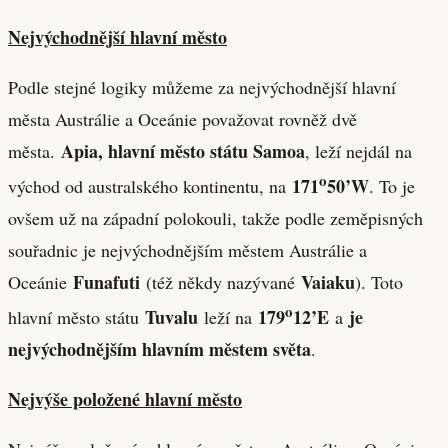
Nejvýchodnější hlavní město
Podle stejné logiky můžeme za nejvýchodnější hlavní
města Austrálie a Oceánie považovat rovněž dvě
Apia, hlavní město státu Samoa
města.
, leží nejdál na
o
171
50’W
východ od australského kontinentu, na
. To je
ovšem už na západní polokouli, takže podle zeměpisných
souřadnic je nejvýchodnějším městem Austrálie a
Funafuti
Vaiaku
Oceánie
(též někdy nazývané
). Toto
o
Tuvalu
179
12’E
je
hlavní město státu
leží na
a
nejvýchodnějším hlavním městem světa
.
Nejvýše položené hlavní město