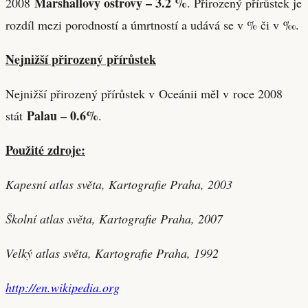
Marshallovy ostrovy – 3.2 %
2008
. Přirozený přírůstek je
rozdíl mezi porodností a úmrtností a udává se v % či v ‰.
Nejnižší přirozený přírůstek
Nejnižší přirozený přírůstek v Oceánii měl v roce 2008
Palau – 0.6%
stát
.
Použité zdroje:
Kapesní atlas světa, Kartografie Praha, 2003
Školní atlas světa, Kartografie Praha, 2007
Velký atlas světa, Kartografie Praha, 1992
http://en.wikipedia.org