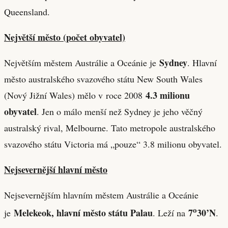
Queensland.
Největší město (počet obyvatel)
Sydney
Největším městem Austrálie a Oceánie je
. Hlavní
město australského svazového státu New South Wales
4.3 milionu
(Nový Jižní Wales) mělo v roce 2008
obyvatel
. Jen o málo menší než Sydney je jeho věčný
australský rival, Melbourne. Tato metropole australského
svazového státu Victoria má „pouze“ 3.8 milionu obyvatel.
Nejsevernější hlavní město
Nejsevernějším hlavním městem Austrálie a Oceánie
o
Melekeok, hlavní město státu Palau
7
30’N
je
. Leží na
.