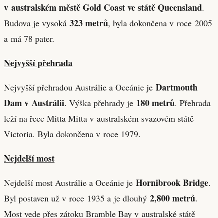
v australském městě Gold Coast ve státě Queensland
.
323 metrů
Budova je vysoká
, byla dokončena v roce 2005
a má 78 pater.
Nejvyšší přehrada
Dartmouth
Nejvyšší přehradou Austrálie a Oceánie je
Dam v Austrálii
180 metrů
. Výška přehrady je
. Přehrada
leží na řece Mitta Mitta v australském svazovém státě
Victoria. Byla dokončena v roce 1979.
Nejdelší most
Hornibrook Bridge
Nejdelší most Austrálie a Oceánie je
.
2,800 metrů
Byl postaven už v roce 1935 a je dlouhý
.
Most vede přes zátoku Bramble Bay v australské státě