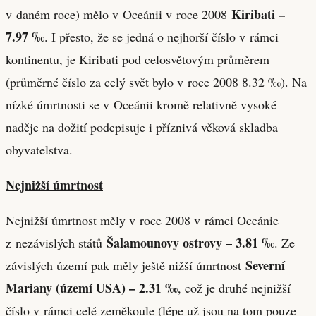
Kiribati –
v daném roce) mělo v Oceánii v roce 2008
7.97 ‰
. I přesto, že se jedná o nejhorší číslo v rámci
kontinentu, je Kiribati pod celosvětovým průměrem
(průměrné číslo za celý svět bylo v roce 2008 8.32 ‰). Na
nízké úmrtnosti se v Oceánii kromě relativně vysoké
naděje na dožití podepisuje i příznivá věková skladba
obyvatelstva.
Nejnižší úmrtnost
Nejnižší úmrtnost měly v roce 2008 v rámci Oceánie
Šalamounovy ostrovy – 3.81 ‰
z nezávislých států
. Ze
Severní
závislých území pak měly ještě nižší úmrtnost
Mariany (území USA) – 2.31 ‰
, což je druhé nejnižší
číslo v rámci celé zeměkoule (lépe už jsou na tom pouze