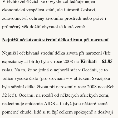
V těchto žebříčcích se obvykle zohledňuje nejen
ekonomická vyspělost států, ale i úroveň školství,
zdravotnictví, ochrany životního prostředí nebo právě i
průměrný věk dožití obyvatel té které země..
Nejnižší očekávaná střední délka života při narození
Nejnižší očekávaná střední délka života při narození (life
Kiribati – 62.85
expectancy at birth) byla v roce 2008 na
roku
. Na to, že se jedná o nejhorší stát v Oceánii, je to
velice vysoké číslo (pro srovnání – v africkém Svazijsku
byla střední délka života při narození v roce 2008 necelých
32 let!). Oceánii, na rozdíl od některých afrických zemí,
nedecimuje epidemie AIDS a i když jsou některé země
poměrně chudé, lidé si tu žijí celkem spokojeně a dožívají