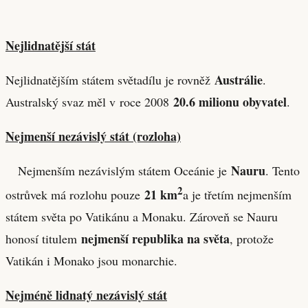
Nejlidnatější stát
Austrálie
Nejlidnatějším státem světadílu je rovněž
.
20.6 milionu obyvatel
Australský svaz měl v roce 2008
.
Nejmenší nezávislý stát (rozloha)
Nauru
Nejmenším nezávislým státem Oceánie je
. Tento
2
21 km
ostrůvek má rozlohu pouze
a je třetím nejmenším
státem světa po Vatikánu a Monaku. Zároveň se Nauru
nejmenší republika na světa
honosí titulem
, protože
Vatikán i Monako jsou monarchie.
Nejméně lidnatý nezávislý stát