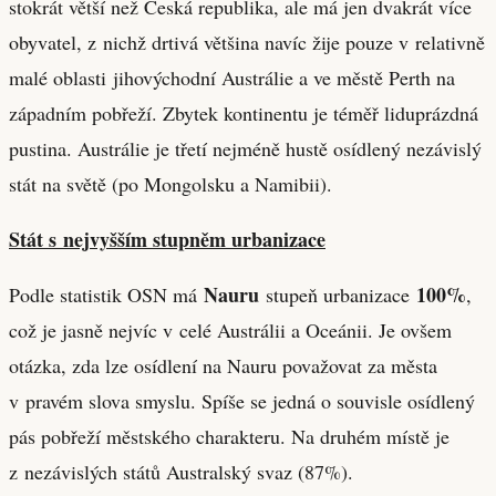
stokrát větší než Česká republika, ale má jen dvakrát více
obyvatel, z nichž drtivá většina navíc žije pouze v relativně
malé oblasti jihovýchodní Austrálie a ve městě Perth na
západním pobřeží. Zbytek kontinentu je téměř liduprázdná
pustina. Austrálie je třetí nejméně hustě osídlený nezávislý
stát na světě (po Mongolsku a Namibii).
Stát s nejvyšším stupněm urbanizace
Nauru
100%
Podle statistik OSN má
stupeň urbanizace
,
což je jasně nejvíc v celé Austrálii a Oceánii. Je ovšem
otázka, zda lze osídlení na Nauru považovat za města
v pravém slova smyslu. Spíše se jedná o souvisle osídlený
pás pobřeží městského charakteru. Na druhém místě je
z nezávislých států Australský svaz (87%).