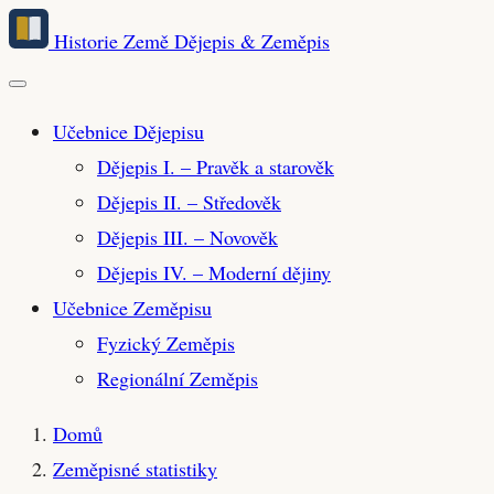
Přeskočit
Historie Země
Dějepis & Zeměpis
na
hlavní
obsah
Učebnice Dějepisu
Dějepis I. – Pravěk a starověk
Dějepis II. – Středověk
Dějepis III. – Novověk
Dějepis IV. – Moderní dějiny
Učebnice Zeměpisu
Fyzický Zeměpis
Regionální Zeměpis
Domů
Zeměpisné statistiky