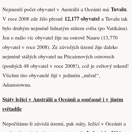
Tuvalu
Nejmenší počet obyvatel v Austrálii a Oceánii má
.
12,177 obyvatel
V roce 2008 zde žilo přesně
a Tuvalu tak
bylo druhým nejméně lidnatým státem světa (po Vatikánu).
Jen o málo víc obyvatel žije na ostrově Nauru (13,770
obyvatel v roce 2008). Ze závislých území žije daleko
nejméně stálých obyvatel na Pitcairnových ostrovech
(pouhých 48 obyvatel v roce 2008!), což je světový rekord!
Všichni tito obyvatelé žijí v jediném „městě“,
Adamstownu.
Státy ležící v Austrálii a Oceánii a současně i v jiném
světadíle
Nepočítáme-li závislá území, pak státy, ležící v Oceánii a