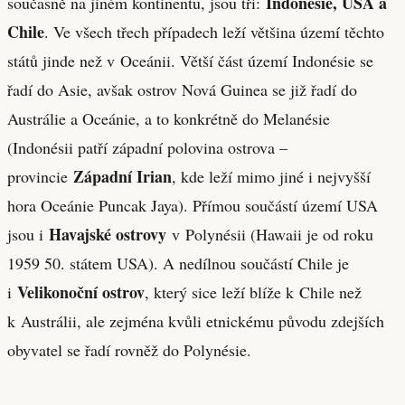
Indonésie, USA a
současně na jiném kontinentu, jsou tři:
Chile
. Ve všech třech případech leží většina území těchto
států jinde než v Oceánii. Větší část území Indonésie se
řadí do Asie, avšak ostrov Nová Guinea se již řadí do
Austrálie a Oceánie, a to konkrétně do Melanésie
(Indonésii patří západní polovina ostrova –
Západní Irian
provincie
, kde leží mimo jiné i nejvyšší
hora Oceánie Puncak Jaya). Přímou součástí území USA
Havajské ostrovy
jsou i
v Polynésii (Hawaii je od roku
1959 50. státem USA). A nedílnou součástí Chile je
Velikonoční ostrov
i
, který sice leží blíže k Chile než
k Austrálii, ale zejména kvůli etnickému původu zdejších
obyvatel se řadí rovněž do Polynésie.