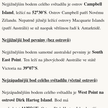
Campbell
Nejjižnějším bodem celého světadílu je ostrov
o
Island
52
30’S
, ležící na
. Ostrov Campbell patří Novému
Zélandu. Nepatrně jižněji ležící ostrovy Macquarie Islands
(patří Austrálii) se už naopak většinou řadí k Antarktidě.
Nejjižnější bod pevniny (bez ostrovů)
South
Nejjižnějším bodem samotné australské pevniny je
East Point
. Ten leží na jihovýchodě Austrálie ve státě
o
39
07’S
Victoria na
.
Nejzápadnější bod celého světadílu (včetně ostrovů)
West Point na
Nejzápadnějším bodem celého světadílu je
ostrově Dirk Hartog Island
. Bod má
o