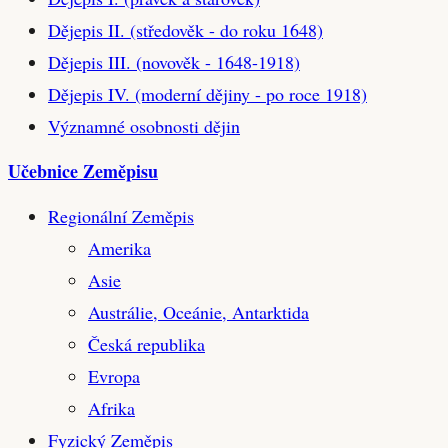
Dějepis II. (středověk - do roku 1648)
Dějepis III. (novověk - 1648-1918)
Dějepis IV. (moderní dějiny - po roce 1918)
Významné osobnosti dějin
Učebnice Zeměpisu
Regionální Zeměpis
Amerika
Asie
Austrálie, Oceánie, Antarktida
Česká republika
Evropa
Afrika
Fyzický Zeměpis