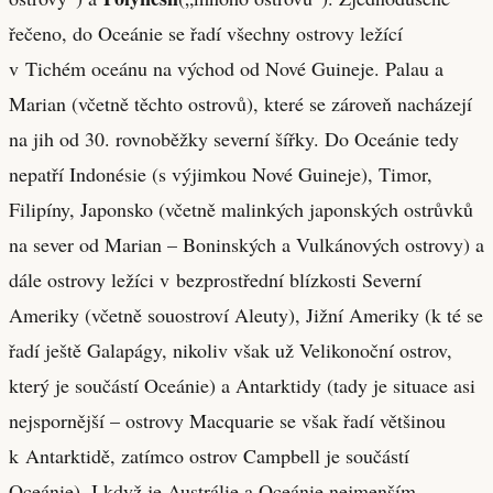
řečeno, do Oceánie se řadí všechny ostrovy ležící
v Tichém oceánu na východ od Nové Guineje. Palau a
Marian (včetně těchto ostrovů), které se zároveň nacházejí
na jih od 30. rovnoběžky severní šířky. Do Oceánie tedy
nepatří Indonésie (s výjimkou Nové Guineje), Timor,
Filipíny, Japonsko (včetně malinkých japonských ostrůvků
na sever od Marian – Boninských a Vulkánových ostrovy) a
dále ostrovy ležíci v bezprostřední blízkosti Severní
Ameriky (včetně souostroví Aleuty), Jižní Ameriky (k té se
řadí ještě Galapágy, nikoliv však už Velikonoční ostrov,
který je součástí Oceánie) a Antarktidy (tady je situace asi
nejspornější – ostrovy Macquarie se však řadí většinou
k Antarktidě, zatímco ostrov Campbell je součástí
Oceánie). I když je Austrálie a Oceánie nejmenším