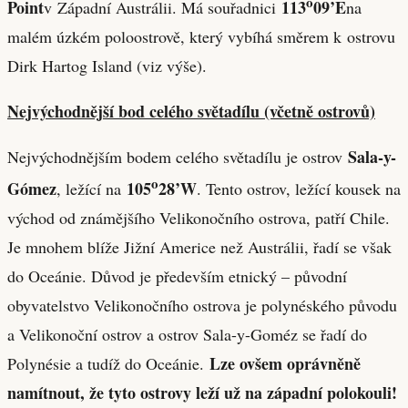
o
Point
113
09’E
v Západní Austrálii. Má souřadnici
na
malém úzkém poloostrově, který vybíhá směrem k ostrovu
Dirk Hartog Island (viz výše).
Nejvýchodnější bod celého světadílu (včetně ostrovů)
Sala-y-
Nejvýchodnějším bodem celého světadílu je ostrov
o
Gómez
105
28’W
, ležící na
. Tento ostrov, ležící kousek na
východ od známějšího Velikonočního ostrova, patří Chile.
Je mnohem blíže Jižní Americe než Austrálii, řadí se však
do Oceánie. Důvod je především etnický – původní
obyvatelstvo Velikonočního ostrova je polynéského původu
a Velikonoční ostrov a ostrov Sala-y-Goméz se řadí do
Lze ovšem oprávněně
Polynésie a tudíž do Oceánie.
namítnout, že tyto ostrovy leží už na západní polokouli!