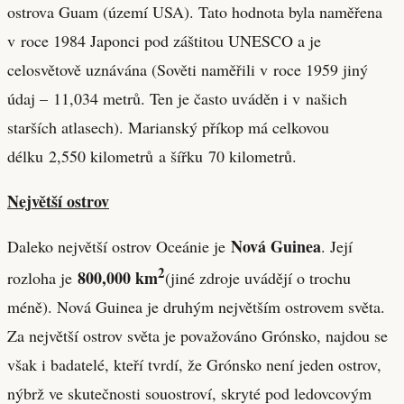
ostrova Guam (území USA). Tato hodnota byla naměřena
v roce 1984 Japonci pod záštitou UNESCO a je
celosvětově uznávána (Sověti naměřili v roce 1959 jiný
údaj – 11,034 metrů. Ten je často uváděn i v našich
starších atlasech). Marianský příkop má celkovou
délku 2,550 kilometrů a šířku 70 kilometrů.
Největší ostrov
Nová Guinea
Daleko největší ostrov Oceánie je
. Její
2
800,000 km
rozloha je
(jiné zdroje uvádějí o trochu
méně). Nová Guinea je druhým největším ostrovem světa.
Za největší ostrov světa je považováno Grónsko, najdou se
však i badatelé, kteří tvrdí, že Grónsko není jeden ostrov,
nýbrž ve skutečnosti souostroví, skryté pod ledovcovým