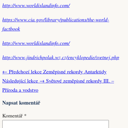
http://www.worldislandinfo.com/
https://www.cia.gov/library/publications/the-world-
factbook
http://www.worldislandinfo.com/
http://www.jindrichpolak.wz.cz/encyklopedie/svetnej.php
← Předchozí lekce
Zeměpisné rekordy Antarktidy
Následující lekce →
Světové zeměpisné rekordy III. –
Příroda a vodstvo
Napsat komentář
Komentář
*