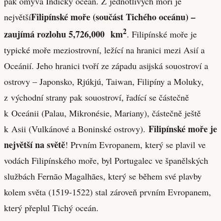
pak omývá Indický oceán. Z jednotlivých moří je
Filipínské moře (součást Tichého oceánu) –
největší
2
zaujímá rozlohu 5,726,000 km
. Filipínské moře je
typické moře meziostrovní, ležící na hranici mezi Asií a
Oceánií. Jeho hranici tvoří ze západu asijská souostroví a
ostrovy – Japonsko, Rjúkjú, Taiwan, Filipíny a Moluky,
z východní strany pak souostroví, řadící se částečně
k Oceánii (Palau, Mikronésie, Mariany), částečně ještě
Filipínské moře je
k Asii (Vulkánové a Boninské ostrovy).
největší na světě
! Prvním Evropanem, který se plavil ve
vodách Filipínského moře, byl Portugalec ve španělských
službách Fernão Magalhães, který se během své plavby
kolem světa (1519-1522) stal zároveň prvním Evropanem,
který přeplul Tichý oceán.