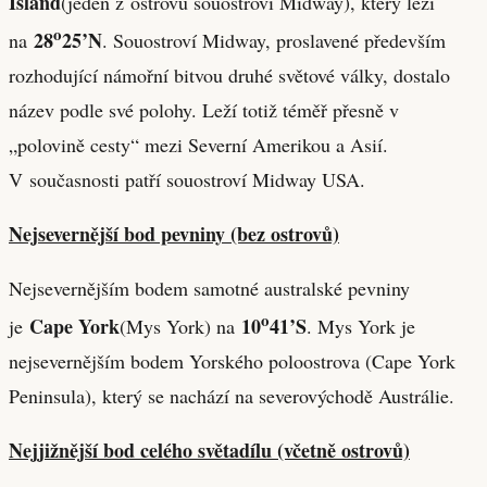
Island
(jeden z ostrovů souostroví Midway), který leží
o
28
25’N
na
. Souostroví Midway, proslavené především
rozhodující námořní bitvou druhé světové války, dostalo
název podle své polohy. Leží totiž téměř přesně v
„polovině cesty“ mezi Severní Amerikou a Asií.
V současnosti patří souostroví Midway USA.
Nejsevernější bod pevniny (bez ostrovů)
Nejsevernějším bodem samotné australské pevniny
o
Cape York
10
41’S
je
(Mys York) na
. Mys York je
nejsevernějším bodem Yorského poloostrova (Cape York
Peninsula), který se nachází na severovýchodě Austrálie.
Nejjižnější bod celého světadílu (včetně ostrovů)