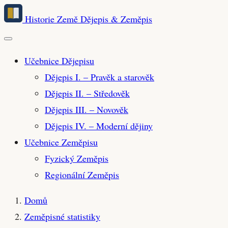
Přeskočit
Historie Země
Dějepis & Zeměpis
na
hlavní
obsah
Učebnice Dějepisu
Dějepis I. – Pravěk a starověk
Dějepis II. – Středověk
Dějepis III. – Novověk
Dějepis IV. – Moderní dějiny
Učebnice Zeměpisu
Fyzický Zeměpis
Regionální Zeměpis
Domů
Zeměpisné statistiky