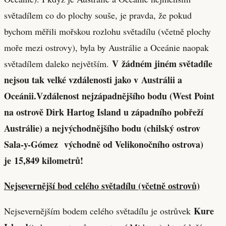
světadílem co do plochy souše, je pravda, že pokud
bychom měřili mořskou rozlohu světadílu (včetně plochy
moře mezi ostrovy), byla by Austrálie a Oceánie naopak
V žádném jiném světadíle
světadílem daleko největším.
nejsou tak velké vzdálenosti jako v Austrálii a
Oceánii.
Vzdálenost nejzápadnějšího bodu (West Point
na ostrově Dirk Hartog Island u západního pobřeží
Austrálie) a nejvýchodnějšího bodu (chilský ostrov
Sala-y-Gómez východně od Velikonočního ostrova)
je 15,849 kilometrů!
Nejsevernější bod celého světadílu (včetně ostrovů)
Kure
Nejsevernějším bodem celého světadílu je ostrůvek