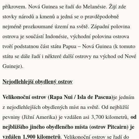
příkrovem. Nová Guinea se řadí do Melanésie. Žijí zde
stovky národů a kmenů a jedná se o pravděpodobně
nejméně prozkoumané území na světě. Západní polovina
ostrova je součástí Indonésie, východní polovina ostrova
tvoří podstatnou část státu Papua – Nová Guinea (k tomuto
státu se dále řadí i některé další ostrovy na východ od Nové
Guineje).
Nejodlehlejší obydlený ostrov
Velikonoční ostrov (Rapa Nui / Isla de Pascua)
je jedním
z nejodlehlejších obydlených míst na světě. Od nejbližší
od
pevniny (Jižní Amerika) je vzdálen asi 3,700 kilometrů,
nejbližšího jiného obydleného místa (ostrov Pitcairn) je
vzdálen 1,900 kilometrů
. Velikonoční ostrov se řadí do