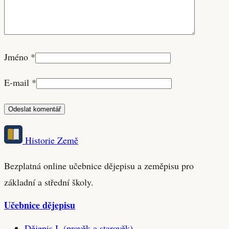
Jméno
*
E-mail
*
Historie Země
Bezplatná online učebnice dějepisu a zeměpisu pro
základní a střední školy.
Učebnice dějepisu
Dějepis I. (pravěk a starověk)