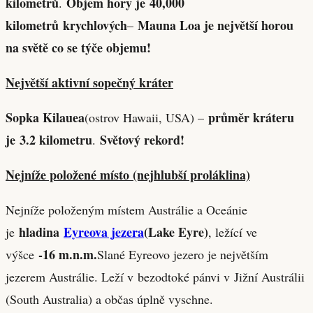
kilometrů
Objem hory je 40,000
.
kilometrů krychlových
Mauna Loa je největší horou
–
na světě co se týče objemu!
Největší aktivní sopečný kráter
Sopka Kilauea
průměr kráteru
(ostrov Hawaii, USA) –
je 3.2 kilometru
Světový rekord!
.
Nejníže položené místo (nejhlubší proláklina)
Nejníže položeným místem Austrálie a Oceánie
hladina
Eyreova jezera
(Lake Eyre)
je
, ležící ve
-16 m
.n.m.
výšce
Slané Eyreovo jezero je největším
jezerem Austrálie. Leží v bezodtoké pánvi v Jižní Austrálii
(South Australia) a občas úplně vyschne.