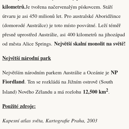
kilometrů.
Je tvořena načervenalým pískovcem. Stáří
útvaru je asi 450 milionů let. Pro australské Aboridžince
(domorodé Austrálce) je toto místo posvátné. Leží téměř
přesně uprostřed Austrálie, asi 400 kilometrů na jihozápad
Největší skalní monolit na světě!
od města Alice Springs.
Největší národní park
NP
Největším národním parkem Austrálie a Oceánie je
Fiordland
. Ten se rozkládá na Jižním ostrově (South
2
12,500 km
Island) Nového Zélandu a má rozlohu
.
Použité zdroje:
Kapesní atlas světa, Kartografie Praha, 2003