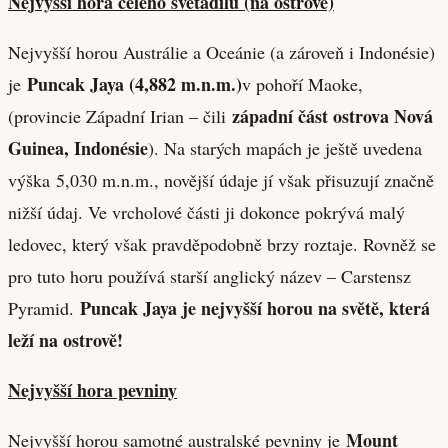
Nejvyšší hora celého světadílu (na ostrově)
Nejvyšší horou Austrálie a Oceánie (a zároveň i Indonésie)
Puncak Jaya (4,882 m.n.m.)
je
v pohoří Maoke,
západní část ostrova Nová
(provincie Západní Irian – čili
Guinea, Indonésie
). Na starých mapách je ještě uvedena
výška 5,030 m.n.m., novější údaje jí však přisuzují značně
nižší údaj. Ve vrcholové části ji dokonce pokrývá malý
ledovec, který však pravděpodobně brzy roztaje. Rovněž se
pro tuto horu používá starší anglický název – Carstensz
Puncak Jaya je nejvyšší horou na světě, která
Pyramid.
leží na ostrově!
Nejvyšší hora pevniny
Mount
Nejvyšší horou samotné australské pevniny je