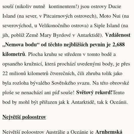
souší (nikoliv nutně kontinentem!) jsou ostrovy Ducie
Island (na sever, v Pitcairnových ostrovech), Moto Nui (na
severovýchod, u Velikonočního ostrova) a Siple Island (na
Vzdálenost
jih, poblíž Země Mary Byrdové v Antarktidě).
„Nemova bodu“ od těchto nejbližších pevnin je 2,688
kilometrů
. Plocha kruhu se středem v tomto bodě a
opsaného kružnicí, která prochází uvedenými body, je přes
22 milionů kilometrů čtverečních, čili zhruba tolik jako
byla rozloha bývalého Sovětského svazu. Na této obrovské
Světový rekord!
ploše se nenachází ani píď souše!
Tento
bod by mohl být přiřazen jak k Antarktidě, tak k Oceánii.
Největší poloostrov
Arnhemská
Největší poloostrov Austrálie a Oceánie je