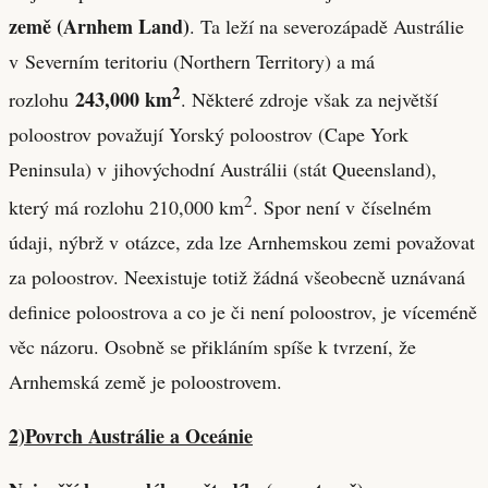
země (Arnhem Land)
. Ta leží na severozápadě Austrálie
v Severním teritoriu (Northern Territory) a má
2
243,000 km
rozlohu
. Některé zdroje však za největší
poloostrov považují Yorský poloostrov (Cape York
Peninsula) v jihovýchodní Austrálii (stát Queensland),
2
který má rozlohu 210,000 km
. Spor není v číselném
údaji, nýbrž v otázce, zda lze Arnhemskou zemi považovat
za poloostrov. Neexistuje totiž žádná všeobecně uznávaná
definice poloostrova a co je či není poloostrov, je víceméně
věc názoru. Osobně se přikláním spíše k tvrzení, že
Arnhemská země je poloostrovem.
2)Povrch Austrálie a Oceánie