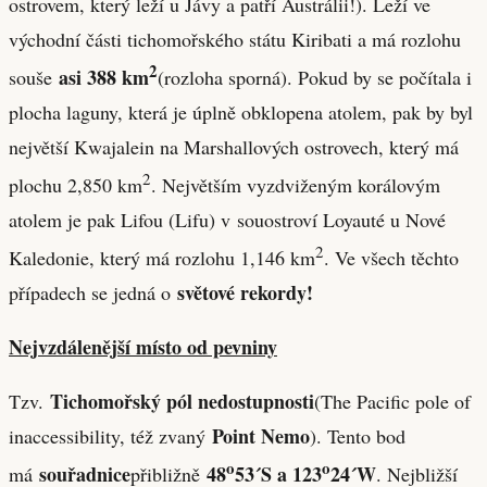
ostrovem, který leží u Jávy a patří Austrálii!). Leží ve
východní části tichomořského státu Kiribati a má rozlohu
2
asi 388 km
souše
(rozloha sporná). Pokud by se počítala i
plocha laguny, která je úplně obklopena atolem, pak by byl
největší Kwajalein na Marshallových ostrovech, který má
2
plochu 2,850 km
. Největším vyzdviženým korálovým
atolem je pak Lifou (Lifu) v souostroví Loyauté u Nové
2
Kaledonie, který má rozlohu 1,146 km
. Ve všech těchto
světové rekordy!
případech se jedná o
Nejvzdálenější místo od pevniny
Tichomořský pól nedostupnosti
Tzv.
(The Pacific pole of
Point Nemo
inaccessibility, též zvaný
). Tento bod
o
o
souřadnice
48
53´S a 123
24´W
má
přibližně
. Nejbližší