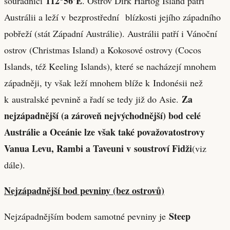
112
56’E
souřadnici
. Ostrov Dirk Hartog Island patří
Austrálii a leží v bezprostřední blízkosti jejího západního
pobřeží (stát Západní Austrálie). Austrálii patří i Vánoční
ostrov (Christmas Island) a Kokosové ostrovy (Cocos
Islands, též Keeling Islands), které se nacházejí mnohem
západněji, ty však leží mnohem blíže k Indonésii než
Za
k australské pevnině a řadí se tedy již do Asie.
nejzápadnější (a zároveň nejvýchodnější) bod celé
Austrálie a Oceánie lze však také považovat
ostrovy
Vanua Levu, Rambi a Taveuni v soustroví Fidži
(viz
dále).
Nejzápadnější bod pevniny (bez ostrovů)
Steep
Nejzápadnějším bodem samotné pevniny je