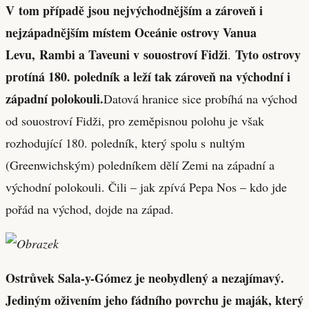
V tom případě jsou nejvýchodnějším a zároveň i
nejzápadnějším místem Oceánie ostrovy Vanua
Levu, Rambi a Taveuni v souostroví Fidži
Tyto ostrovy
.
protíná 180. poledník a leží tak zároveň na východní i
západní polokouli.
Datová hranice sice probíhá na východ
od souostroví Fidži, pro zeměpisnou polohu je však
rozhodující 180. poledník, který spolu s nultým
(Greenwichským) poledníkem dělí Zemi na západní a
východní polokouli. Čili – jak zpívá Pepa Nos – kdo jde
pořád na východ, dojde na západ.
Ostrůvek Sala-y-Gómez je neobydlený a nezajímavý.
Jediným oživením jeho fádního povrchu je maják, který