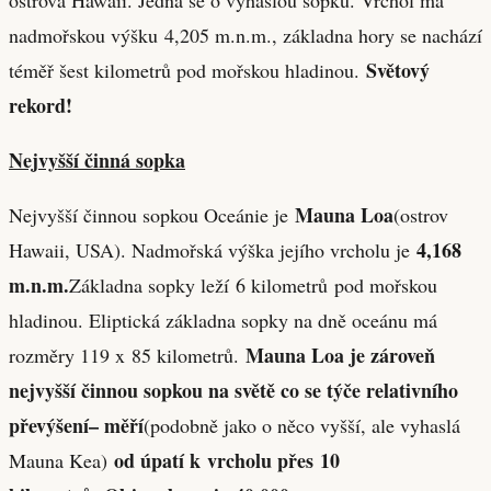
nadmořskou výšku 4,205 m.n.m., základna hory se nachází
Světový
téměř šest kilometrů pod mořskou hladinou.
rekord!
Nejvyšší činná sopka
Mauna Loa
Nejvyšší činnou sopkou Oceánie je
(ostrov
4,168
Hawaii, USA). Nadmořská výška jejího vrcholu je
m
.n.m.
Základna sopky leží 6 kilometrů pod mořskou
hladinou. Eliptická základna sopky na dně oceánu má
Mauna Loa je zároveň
rozměry 119 x 85 kilometrů.
nejvyšší činnou sopkou na světě co se týče relativního
převýšení
– měří
(podobně jako o něco vyšší, ale vyhaslá
od úpatí k vrcholu přes 10
Mauna Kea)