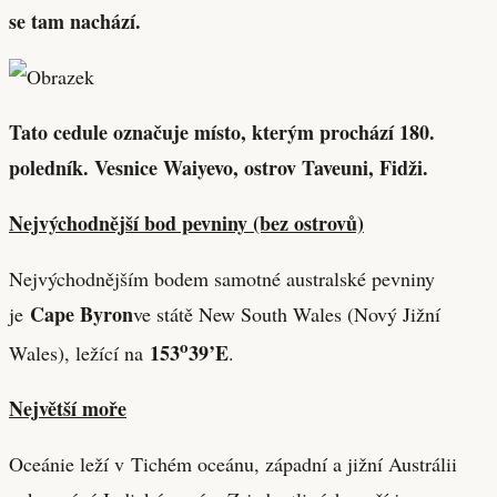
se tam nachází.
Tato cedule označuje místo, kterým prochází 180.
poledník. Vesnice Waiyevo, ostrov Taveuni, Fidži.
Nejvýchodnější bod pevniny (bez ostrovů)
Nejvýchodnějším bodem samotné australské pevniny
Cape Byron
je
ve státě New South Wales (Nový Jižní
o
153
39’E
Wales), ležící na
.
Největší moře
Oceánie leží v Tichém oceánu, západní a jižní Austrálii