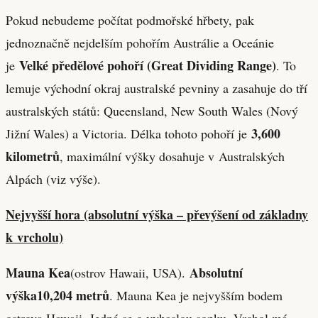
Pokud nebudeme počítat podmořské hřbety, pak
jednoznačně nejdelším pohořím Austrálie a Oceánie
Velké předělové pohoří (Great Dividing Range)
je
. To
lemuje východní okraj australské pevniny a zasahuje do tří
australských států: Queensland, New South Wales (Nový
3,600
Jižní Wales) a Victoria. Délka tohoto pohoří je
kilometrů
, maximální výšky dosahuje v Australských
Alpách (viz výše).
Nejvyšší hora (absolutní výška – převýšení od základny
k vrcholu)
Mauna Kea
Absolutní
(ostrov Hawaii, USA).
výška
10,204 metrů
. Mauna Kea je nejvyšším bodem
ostrova Hawaii. Jedná se o vyhaslou sopku. Vrchol má