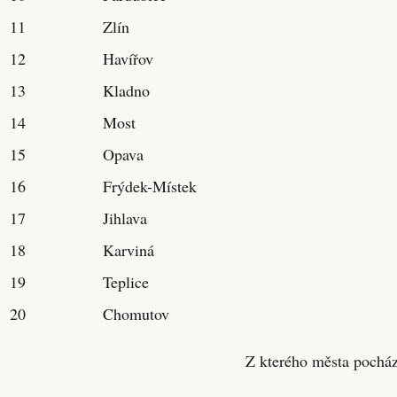
11
Zlín
12
Havířov
13
Kladno
14
Most
15
Opava
16
Frýdek-Místek
17
Jihlava
18
Karviná
19
Teplice
20
Chomutov
Z kterého města pocház