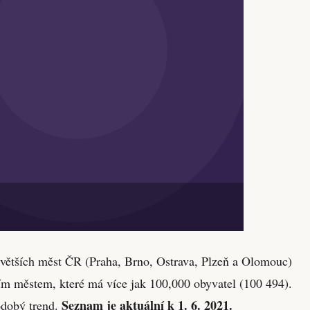
ejvětších měst ČR (Praha, Brno, Ostrava, Plzeň a Olomouc)
ím městem, které má více jak 100,000 obyvatel (100 494).
Seznam je aktuální k 1. 6. 2021.
odobý trend.