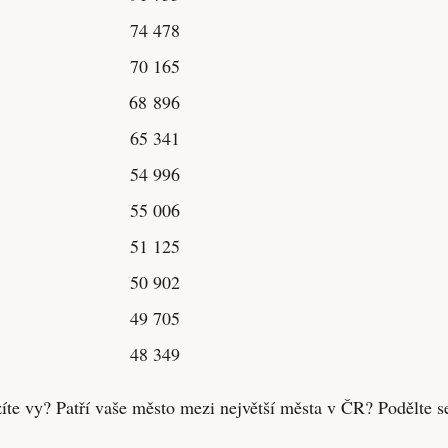
74 478
70 165
68 896
65 341
54 996
55 006
51 125
50 902
49 705
48 349
íte vy? Patří vaše město mezi největší města v ČR? Podělte s