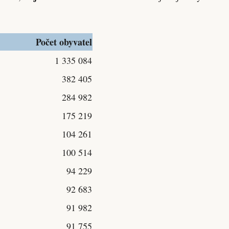
Počet obyvatel
1 335 084
382 405
284 982
175 219
104 261
100 514
94 229
92 683
91 982
91 755