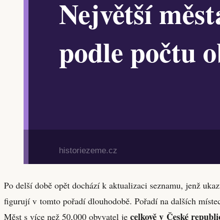
Po delší době opět dochází k aktualizaci seznamu, jenž uka
figurují v tomto pořadí dlouhodobě. Pořadí na dalších míst
celkově v České republi
Měst s více než 50,000 obyvatel je