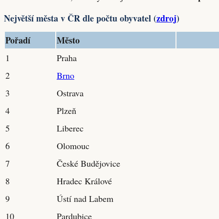
Největší města v ČR dle počtu obyvatel (
zdroj
)
Pořadí
Město
1
Praha
2
Brno
3
Ostrava
4
Plzeň
5
Liberec
6
Olomouc
7
České Budějovice
8
Hradec Králové
9
Ústí nad Labem
10
Pardubice