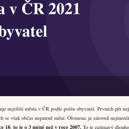
zuje největší města v ČR podle počtu obyvatel. Prvních pět n
ech se však občas nepatrně mění. Olomouc je zároveň nejmenš
ce 18
to je o 3 méně než v roce 2007.
,
To je zajímavý dlouh