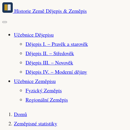
Přeskočit
Historie Země
Dějepis & Zeměpis
na
hlavní
obsah
Učebnice Dějepisu
Dějepis I. – Pravěk a starověk
Dějepis II. – Středověk
Dějepis III. – Novověk
Dějepis IV. – Moderní dějiny
Učebnice Zeměpisu
Fyzický Zeměpis
Regionální Zeměpis
Domů
Zeměpisné statistiky