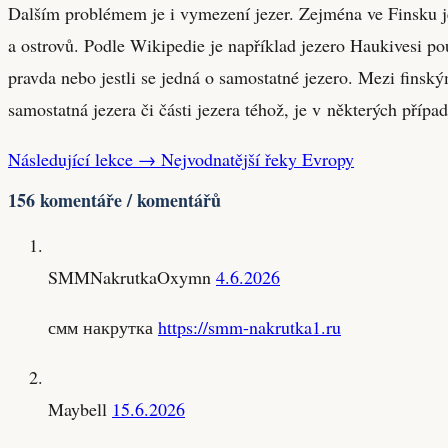
Dalším problémem je i vymezení jezer. Zejména ve Finsku je
a ostrovů. Podle Wikipedie je například jezero Haukivesi pou
pravda nebo jestli se jedná o samostatné jezero. Mezi finskými
samostatná jezera či části jezera téhož, je v některých pří
Následující lekce →
Nejvodnatější řeky Evropy
156 komentáře / komentářů
SMMNakrutkaOxymn
4.6.2026
смм накрутка
https://smm-nakrutka1.ru
Maybell
15.6.2026