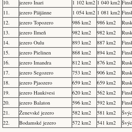
10.
jezero Inari
1 102 km2
1 040 km2
Fins
11.
jezero Päijänne
1 054 km2
1 081 km2
Fins
12.
jezero Topozero
986 km2
986 km2
Rus
13.
jezero Ilmeň
982 km2
982 km2
Rus
14.
jezero Oulu
893 km2
887 km2
Fins
15.
jezero Pielinen
868 km2
894 km2
Fins
16.
jezero Imandra
812 km2
876 km2
Rus
17.
jezero Segozero
753 km2
906 km2
Rus
18.
jezero Pjaozero
659 km2
659 km2
Rus
19.
jezero Haukivesi
620 km2
562 km2
Fins
20.
jezero Balaton
596 km2
592 km2
Fins
21.
Ženevské jezero
582 km2
581 km2
Švýc
22.
Bodamské jezero
572 km2
541 km2
Švýc