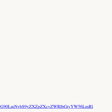
nVzdHBpbG90LmNvbS9yZXZpZXcvZWRlbGtyYW56LmRl