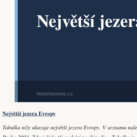
Největší jezera Evropy
Tabulka níže ukazuje největší jezera Evropy. V seznamu nalez
Praha 2003. Zdroj číslo tři vychází z wikipedie. Tabulka je