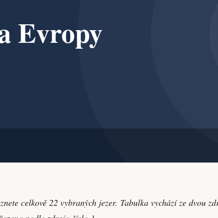
nete celkově 22 vybraných jezer. Tabulka vychází ze dvou zdro
 řazena podle zdroje číslo 1.