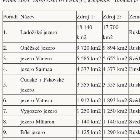
Pořadí
Název
Zdroj 1:
Zdroj 2:
Zem
18 140
17 700
1.
Ladožské jezero
Rus
km2
km2
2.
Oněžské jezero
9 720 km2
9 894 km2
Rus
3.
jezero Vänern
5 585 km2
5 655 km2
Švéd
4.
jezero Saimaa
4 377 km2
4 377 km2
Fins
Čudské + Pskovské
5.
3 555 km2
3 555 km2
Rusk
jezero
6.
jezero Vättern
1 912 km2
1 893 km2
Švéd
7.
Vygozero jezero
1 250 km2
1 250 km2
Rus
8.
jezero Mälaren
1 140 km2
1 140 km2
Švéd
9.
Bílé jezero
1 125 km2
1 290 km2
Rus