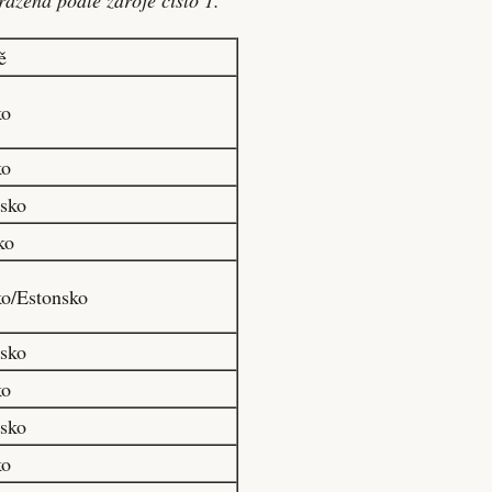
ě
ko
ko
sko
ko
o/Estonsko
sko
ko
sko
ko