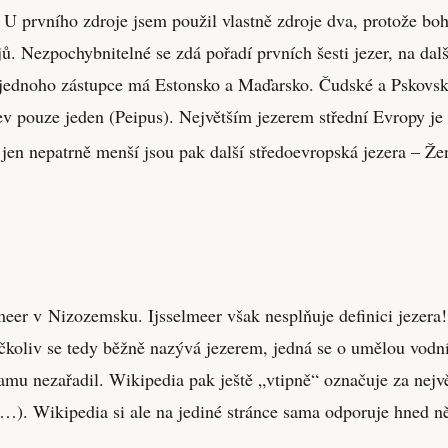
í. U prvního zdroje jsem použil vlastně zdroje dva, protože b
. Nezpochybnitelné se zdá pořadí prvních šesti jezer, na další
 jednoho zástupce má Estonsko a Maďarsko. Čudské a Pskovské j
ev pouze jeden (Peipus). Největším jezerem střední Evropy je
 jen nepatrně menší jsou pak další středoevropská jezera – 
eer v Nizozemsku. Ijsselmeer však nesplňuje definici jezera!
koliv se tedy běžně nazývá jezerem, jedná se o umělou vodní
amu nezařadil. Wikipedia pak ještě „vtipně“ označuje za nejvě
…). Wikipedia si ale na jediné stránce sama odporuje hned ně