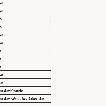
ko
ko
ko
ko
ko
ko
ko
ko
ko
ko
ko
arsko/Francie
arsko/Německo/Rakousko