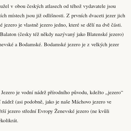
ohužel v obou českých atlasech od téhož vydavatele jsou
ch místech jsou již odlišnosti. Z prvních dvaceti jezer jich
ezero je vlastně jezero jedno, které se dělí na dvě části.
 Balaton (česky též někdy nazývaný jako Blatenské jezero)
Ženevské a Bodamské. Bodamské jezero je z velkých jezer
 Jezero je vodní nádrž přírodního původu, kdežto „jezero“
 nádrž (asi podobně, jako je naše Máchovo jezero ve
tší jezero střední Evropy Ženevské jezero (ne kvůli
kolikrát.