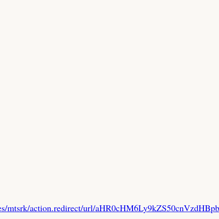
rvices/mtsrk/action.redirect/url/aHR0cHM6Ly9kZS50c