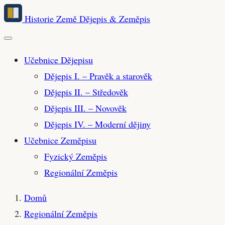
Přeskočit
Historie Země
Dějepis & Zeměpis
na
hlavní
obsah
Učebnice Dějepisu
Dějepis I. – Pravěk a starověk
Dějepis II. – Středověk
Dějepis III. – Novověk
Dějepis IV. – Moderní dějiny
Učebnice Zeměpisu
Fyzický Zeměpis
Regionální Zeměpis
Domů
Regionální Zeměpis