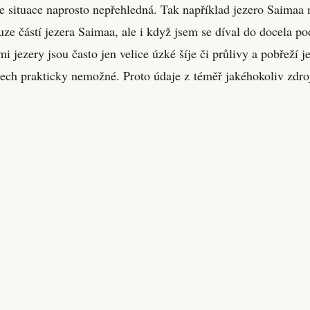
 situace naprosto nepřehledná. Tak například jezero Saimaa 
ze částí jezera Saimaa, ale i když jsem se díval do docela po
 jezery jsou často jen velice úzké šíje či průlivy a pobřeží je
padech prakticky nemožné. Proto údaje z téměř jakéhokoliv zdr