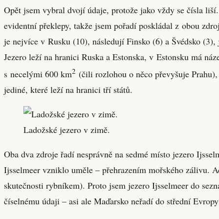
Opět jsem vybral dvojí údaje, protože jako vždy se čísla liš
evidentní překlepy, takže jsem pořadí poskládal z obou zdrojů
je nejvíce v Rusku (10), následují Finsko (6) a Švédsko (3),
Jezero leží na hranici Ruska a Estonska, v Estonsku má náz
2
s necelými 600 km
(čili rozlohou o něco převyšuje Prahu),
jediné, které leží na hranici tří států.
Ladožské jezero v zimě.
Oba dva zdroje řadí nesprávně na sedmé místo jezero Ijsselm
Ijsselmeer vzniklo uměle – přehrazením mořského zálivu. Ač
skutečnosti rybníkem). Proto jsem jezero Ijsselmeer do sezn
číselnému údaji – asi ale Maďarsko neřadí do střední Evropy