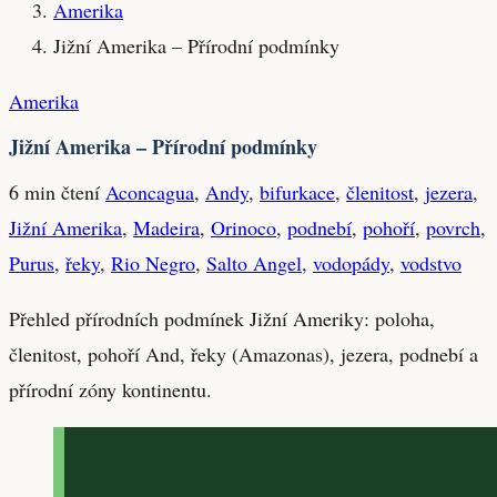
Amerika
Jižní Amerika – Přírodní podmínky
Amerika
Jižní Amerika – Přírodní podmínky
6 min čtení
Aconcagua
,
Andy
,
bifurkace
,
členitost
,
jezera
,
Jižní Amerika
,
Madeira
,
Orinoco
,
podnebí
,
pohoří
,
povrch
,
Purus
,
řeky
,
Rio Negro
,
Salto Angel
,
vodopády
,
vodstvo
Přehled přírodních podmínek Jižní Ameriky: poloha,
členitost, pohoří And, řeky (Amazonas), jezera, podnebí a
přírodní zóny kontinentu.