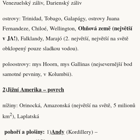
Venezuelský záliv, Darienský záliv
ostrovy: Trinidad, Tobago, Galapágy, ostrovy Juana
Ohňová země (největší
Fernandeze, Chiloé, Wellington,
v JA!)
, Falklandy, Marajó (2. největší, největší na světě
obklopený pouze sladkou vodou).
poloostrovy: mys Hoorn, mys Gallinas (nejsevernější bod
samotné pevniny, v Kolumbii).
2)Jižní Amerika – povrch
nížiny: Orinocká, Amazonská (největší na světě, 5 milionů
2
km
), Laplatská
pohoří a plošiny:
Andy
1)
(Kordillery) –