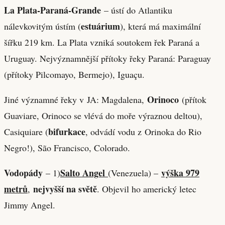
La Plata-Paraná-Grande
– ústí do Atlantiku
estuárium
nálevkovitým ústím (
), která má maximální
šířku 219 km. La Plata vzniká soutokem řek Paraná a
Uruguay. Nejvýznamnější přítoky řeky Paraná: Paraguay
(přítoky Pilcomayo, Bermejo), Iguaçu.
Orinoco
Jiné významné řeky v JA: Magdalena,
(přítok
Guaviare, Orinoco se vlévá do moře výraznou deltou),
bifurkace
Casiquiare (
, odvádí vodu z Orinoka do Rio
Negro!), São Francisco, Colorado.
Vodopády
Salto Angel
výška 979
– 1)
(Venezuela) –
metrů
nejvyšší na světě
,
. Objevil ho americký letec
Jimmy Angel.