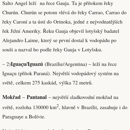
Salto Angel leží na řece Gauja. Ta je přítokem řeky
Churún. Churún se potom vlévá do řeky Carrao, Carrao do
řeky Caroní a ta ústí do Orinoka, jedné z nejvodnatějších
řek Jižní Ameriky. Řeku Gauja objevil lotyšský badatel
Alejandro Laime, který se první dostal k vodopádu po
souši a nazval ho podle řeky Gauja v Lotyšsku.
Iguaçu/Iguazú
– 2)
(Brazílie/Argentina) – leží na řece
Iguaçu (přítok Paraná). Největší vodopádový systém na
světě, celkem 275 kaskád, výška 72 metrů.
Mokřad
Pantanal
–
– největší sladkovodní mokřad na
2
světě, rozloha 130000 km
, hlavně v Brazílii, zasahuje i do
Paraguaye a Bolívie.