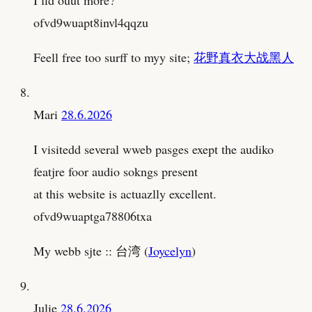
ofvd9wuapt8invl4qqzu
Feell free too surff to myy site;
花野真衣大战黑人
Mari
28.6.2026
I visitedd several wweb pasges exept the audiko
featjre foor audio sokngs present
at this website is actuazlly excellent.
ofvd9wuaptga78806txa
My webb sjte :: 台湾 (
Joycelyn
)
Julie
28.6.2026