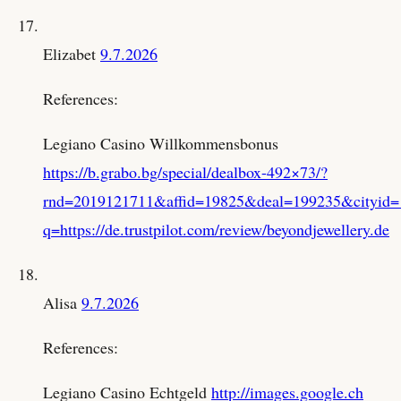
Elizabet
9.7.2026
References:
Legiano Casino Willkommensbonus
https://b.grabo.bg/special/dealbox-492×73/?
rnd=2019121711&affid=19825&deal=199235&cityid=1&
q=https://de.trustpilot.com/review/beyondjewellery.de
Alisa
9.7.2026
References:
Legiano Casino Echtgeld
http://images.google.ch