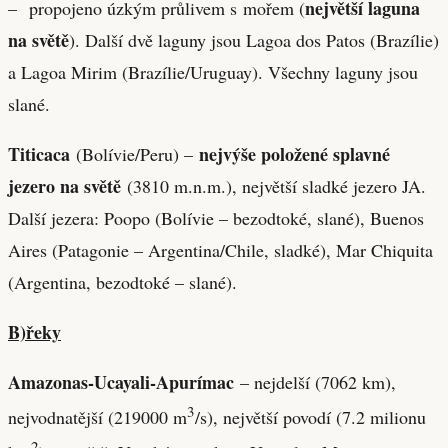
největší laguna
– propojeno úzkým průlivem s mořem (
na světě
). Další dvě laguny jsou Lagoa dos Patos (Brazílie)
a Lagoa Mirim (Brazílie/Uruguay). Všechny laguny jsou
slané.
Titicaca
nejvýše položené splavné
(Bolívie/Peru) –
jezero na světě
(3810 m.n.m.), největší sladké jezero JA.
Další jezera: Poopo (Bolívie – bezodtoké, slané), Buenos
Aires (Patagonie – Argentina/Chile, sladké), Mar Chiquita
(Argentina, bezodtoké – slané).
B)řeky
Amazonas-Ucayali-Apurímac
– nejdelší (7062 km),
3
nejvodnatější (219000 m
/s), největší povodí (7.2 milionu
2