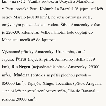
km
) na světě. Vzniká soutokem Ucayali a Marañonu
v Peru, protéká Peru, Kolumbií a Brazílií. V jejím ústí leží
2
ostrov Marajó (40100 km
), největší ostrov na světě,
omývaným pouze sladkou vodou. Šířka Amazonky v ústí
je 220-330 kilometrů. Velké námořní lodě doplují do
Manausu, menší až do Iquitosu.
Významné přítoky Amazonky: Urubamba, Juruá,
Purus
Japurá,
(nejdelší přítok Amazonky, délka 3379
Rio Negro
km),
(nejvodnatější přítok Amazonky, 29300
3
Madeira
m
/s),
(přítok s největší plochou povodí –
2
850000 km
), Tapajós, Xingú, Tocantins (přítok Araguaia
– na ní leží největší říční ostrov světa, Ilha do Bananal –
2
rozloha 20000 km
).