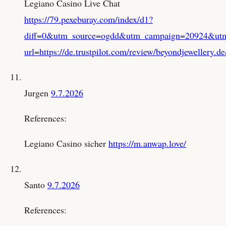
Legiano Casino Live Chat
https://79.pexeburay.com/index/d1?
diff=0&utm_source=ogdd&utm_campaign=20924&utm_c
url=https://de.trustpilot.com/review/beyondjewell
Jurgen
9.7.2026
References:
Legiano Casino sicher
https://m.anwap.love/
Santo
9.7.2026
References: