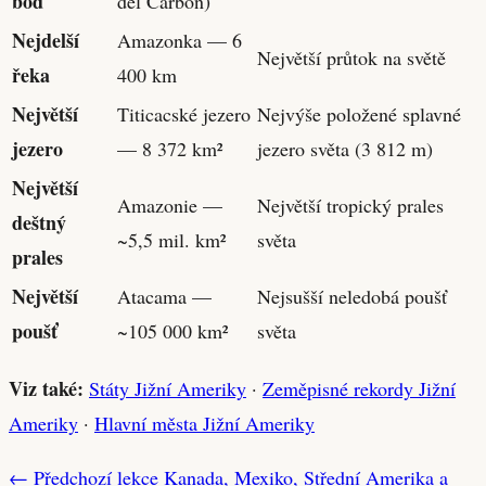
bod
del Carbón)
Nejdelší
Amazonka — 6
Největší průtok na světě
řeka
400 km
Největší
Titicacské jezero
Nejvýše položené splavné
jezero
— 8 372 km²
jezero světa (3 812 m)
Největší
Amazonie —
Největší tropický prales
deštný
~5,5 mil. km²
světa
prales
Největší
Atacama —
Nejsušší neledobá poušť
poušť
~105 000 km²
světa
Viz také:
Státy Jižní Ameriky
·
Zeměpisné rekordy Jižní
Ameriky
·
Hlavní města Jižní Ameriky
← Předchozí lekce
Kanada, Mexiko, Střední Amerika a