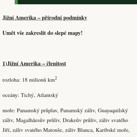
Jižní Amerika – přírodní podmínky
Umět vše zakreslit do slepé mapy!
1)Jižní Amerika – členitost
2
rozloha: 18 milionů km
oceány: Tichý, Atlantský
moře: Panamský průplav, Panamský záliv, Guayaquilský
záliv, Magalhãesův průliv, Drakeův průliv, záliv svatého
Jiří, záliv svatého Matouše, záliv Blanca, Karibské moře,