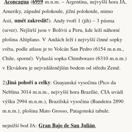
Aconcagua
6959
(
m.n.m. – Argentina, nejvyšší hora JA,
Ameriky, západní polokoule, jižní polokoule, mimo
umět zakreslit!
Asii,
). Andy tvoří 1 (jih) – 3 pásma
(sever). Nejširší jsou v Bolívii a Peru, kde leží náhorní
plošina Altiplano. V Andách leží i nejvyšší činné sopky
světa, podle atlasu je to Volcán San Pedro (6154 m.n.m.,
Chile, sporné). Vyhaslá sopka Chimborazo (6310 m.n.m.)
v Ekvádoru je nejvzdálenějším bodem od středu Země.
Jiná pohoří a celky
2)
: Guayanská vysočina (Pico da
Neblina 3014 m.n.m., nejvyšší hora Brazílie, CIA uvádí
výšku 2994 m.n.m.), Brazilská vysočina (Bandeira 2890
m.n.m.), plošina Mato Grosso, Patagonská tabule.
Gran Bajo de San Julián
nejnižší bod JA:
,