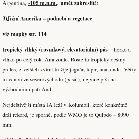
-105 m.n.m.
umět zakreslit
Argentina,
,
!)
3)Jižní Amerika – podnebí a vegetace
viz mapky str. 114
tropický vlhký (rovníkový, ekvatoriální) pás
– horko a
vlhko po celý rok. Amazonie. Roste tu tropický deštný
prales, z větších zvířat tu žije jaguár, tapír, anakonda. Větry
tu vanou ze severovýchodu (pasát), nejvíce prší na
východním úpatí And.
Nejdeštivější místa JA leží v Kolumbii, které konkrétně
drží rekord, je sporné, podle WMO je to Quibdo – 8990
mm.