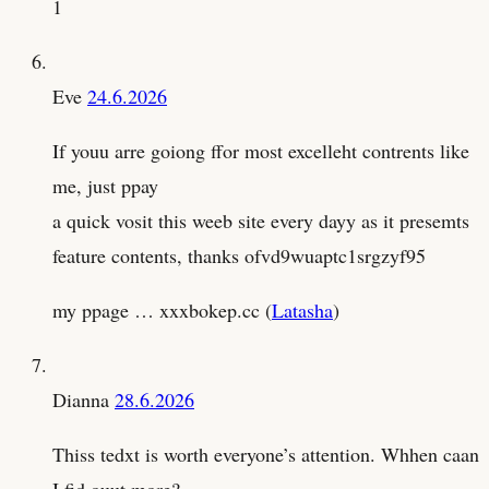
1
Eve
24.6.2026
If youu arre goiong ffor most excelleht contrents like
me, just ppay
a quick vosit this weeb site every dayy as it presemts
feature contents, thanks ofvd9wuaptc1srgzyf95
my ppage … xxxbokep.cc (
Latasha
)
Dianna
28.6.2026
Thiss tedxt is worth everyone’s attention. Whhen caan
I fid ouut more?