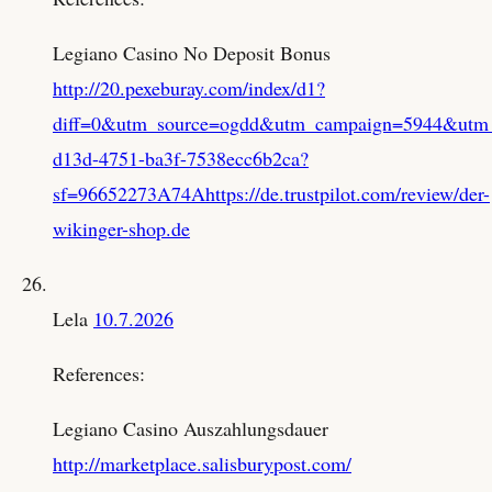
Legiano Casino No Deposit Bonus
http://20.pexeburay.com/index/d1?
diff=0&utm_source=ogdd&utm_campaign=5944&utm_co
d13d-4751-ba3f-7538ecc6b2ca?
sf=96652273A74Ahttps://de.trustpilot.com/review/der-
wikinger-shop.de
Lela
10.7.2026
References:
Legiano Casino Auszahlungsdauer
http://marketplace.salisburypost.com/