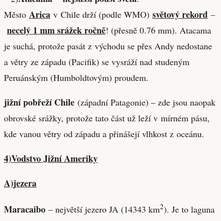
Arica
světový rekord
Město
v Chile drží (podle WMO)
–
necelý 1 mm srážek ročně
! (přesně 0.76 mm). Atacama
je suchá, protože pasát z východu se přes Andy nedostane
a větry ze západu (Pacifik) se vysráží nad studeným
Peruánským (Humboldtovým) proudem.
jižní pobřeží Chile
(západní Patagonie) – zde jsou naopak
obrovské srážky, protože tato část už leží v mírném pásu,
kde vanou větry od západu a přinášejí vlhkost z oceánu.
4)Vodstvo Jižní Ameriky
A)jezera
2
Maracaibo
– největší jezero JA (14343 km
). Je to laguna