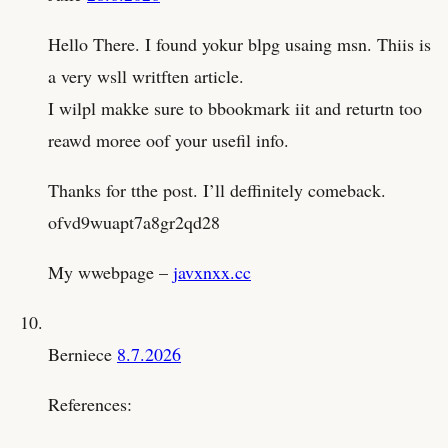
Hello There. I found yokur blpg usaing msn. Thiis is
a very wsll writften article.
I wilpl makke sure to bbookmark iit and returtn too
reawd moree oof your usefil info.
Thanks for tthe post. I’ll deffinitely comeback.
ofvd9wuapt7a8gr2qd28
My wwebpage –
javxnxx.cc
Berniece
8.7.2026
References: