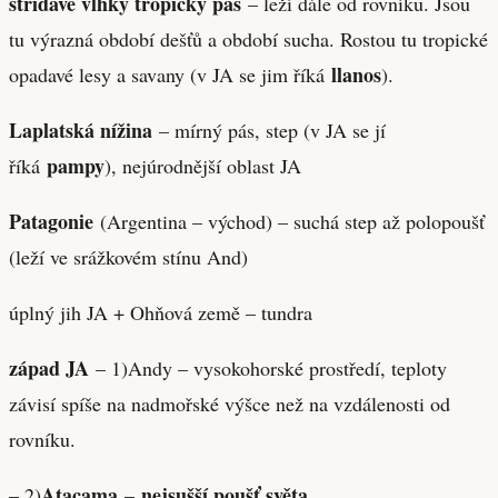
střídavě vlhký tropický pás
– leží dále od rovníku. Jsou
tu výrazná období dešťů a období sucha. Rostou tu tropické
llanos
opadavé lesy a savany (v JA se jim říká
).
Laplatská nížina
– mírný pás, step (v JA se jí
pampy
říká
), nejúrodnější oblast JA
Patagonie
(Argentina – východ) – suchá step až polopoušť
(leží ve srážkovém stínu And)
úplný jih JA + Ohňová země – tundra
západ JA
– 1)Andy – vysokohorské prostředí, teploty
závisí spíše na nadmořské výšce než na vzdálenosti od
rovníku.
Atacama
nejsušší poušť světa
– 2)
–
.